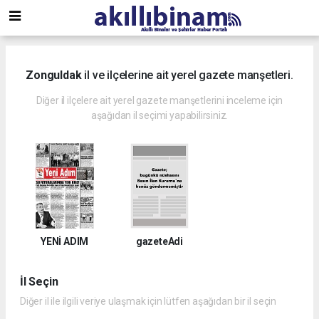
Zonguldak
il ve ilçelerine ait yerel gazete manşetleri.
Diğer il ilçelere ait yerel gazete manşetlerini inceleme için
aşağıdan il seçimi yapabilirsiniz.
YENİ ADIM
gazeteAdi
İl Seçin
Diğer il ile ilgili veriye ulaşmak için lütfen aşağıdan bir il seçin