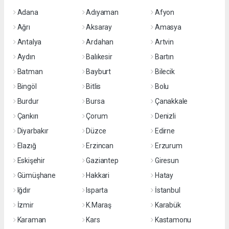
Adana
Adıyaman
Afyon
Ağrı
Aksaray
Amasya
Antalya
Ardahan
Artvin
Aydın
Balıkesir
Bartın
Batman
Bayburt
Bilecik
Bingöl
Bitlis
Bolu
Burdur
Bursa
Çanakkale
Çankırı
Çorum
Denizli
Diyarbakır
Düzce
Edirne
Elazığ
Erzincan
Erzurum
Eskişehir
Gaziantep
Giresun
Gümüşhane
Hakkari
Hatay
Iğdır
Isparta
İstanbul
İzmir
K.Maraş
Karabük
Karaman
Kars
Kastamonu