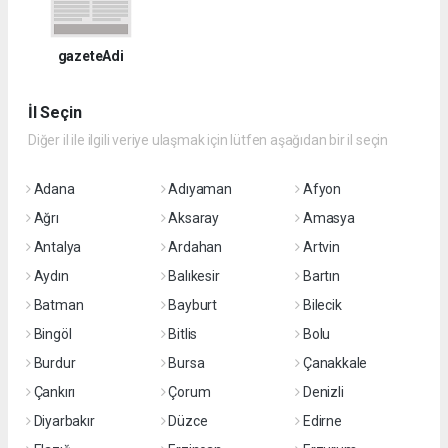
gazeteAdi
İl Seçin
Diğer il ile ilgili veriye ulaşmak için lütfen aşağıdan bir il seçin
Adana
Adıyaman
Afyon
Ağrı
Aksaray
Amasya
Antalya
Ardahan
Artvin
Aydın
Balıkesir
Bartın
Batman
Bayburt
Bilecik
Bingöl
Bitlis
Bolu
Burdur
Bursa
Çanakkale
Çankırı
Çorum
Denizli
Diyarbakır
Düzce
Edirne