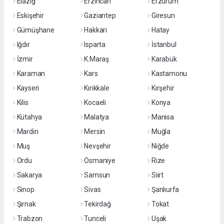
Elazığ
Erzincan
Erzurum
Eskişehir
Gaziantep
Giresun
Gümüşhane
Hakkari
Hatay
Iğdır
Isparta
İstanbul
İzmir
K.Maraş
Karabük
Karaman
Kars
Kastamonu
Kayseri
Kırıkkale
Kırşehir
Kilis
Kocaeli
Konya
Kütahya
Malatya
Manisa
Mardin
Mersin
Muğla
Muş
Nevşehir
Niğde
Ordu
Osmaniye
Rize
Sakarya
Samsun
Siirt
Sinop
Sivas
Şanlıurfa
Şırnak
Tekirdağ
Tokat
Trabzon
Tunceli
Uşak