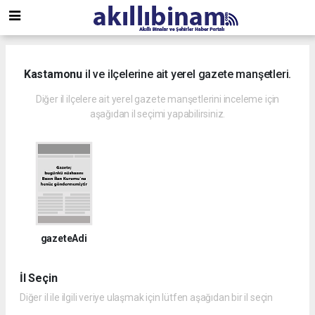
Kastamonu
il ve ilçelerine ait yerel gazete manşetleri.
Diğer il ilçelere ait yerel gazete manşetlerini inceleme için
aşağıdan il seçimi yapabilirsiniz.
gazeteAdi
İl Seçin
Diğer il ile ilgili veriye ulaşmak için lütfen aşağıdan bir il seçin