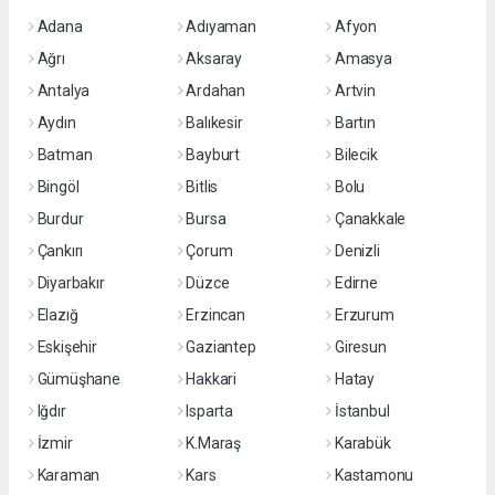
Adana
Adıyaman
Afyon
Ağrı
Aksaray
Amasya
Antalya
Ardahan
Artvin
Aydın
Balıkesir
Bartın
Batman
Bayburt
Bilecik
Bingöl
Bitlis
Bolu
Burdur
Bursa
Çanakkale
Çankırı
Çorum
Denizli
Diyarbakır
Düzce
Edirne
Elazığ
Erzincan
Erzurum
Eskişehir
Gaziantep
Giresun
Gümüşhane
Hakkari
Hatay
Iğdır
Isparta
İstanbul
İzmir
K.Maraş
Karabük
Karaman
Kars
Kastamonu