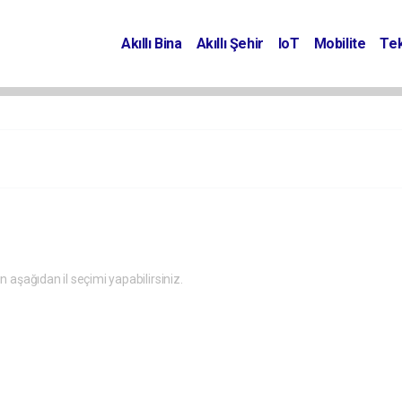
Akıllı Bina
Akıllı Şehir
IoT
Mobilite
Tek
in aşağıdan il seçimi yapabilirsiniz.