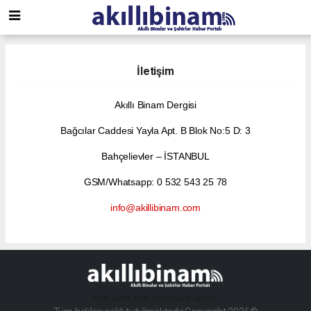
İletişim
Akıllı Binam Dergisi
Bağcılar Caddesi Yayla Apt. B Blok No:5 D: 3
Bahçelievler – İSTANBUL
GSM/Whatsapp: 0 532 543 25 78
info@akillibinam.com
haber paketi
haber scripti
haber yazılımı