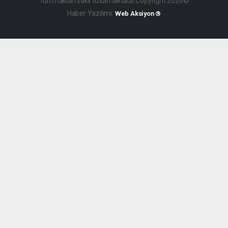
Tüm hakları saklı tutulmaktadır.Copyright 2026©
Haber Yazılımı:
Web Aksiyon ®