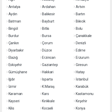
Antalya
Ardahan
Artvin
Aydın
Balıkesir
Bartın
Batman
Bayburt
Bilecik
Bingöl
Bitlis
Bolu
Burdur
Bursa
Çanakkale
Çankırı
Çorum
Denizli
Diyarbakır
Düzce
Edirne
Elazığ
Erzincan
Erzurum
Eskişehir
Gaziantep
Giresun
Gümüşhane
Hakkari
Hatay
Iğdır
Isparta
İstanbul
İzmir
K.Maraş
Karabük
Karaman
Kars
Kastamonu
Kayseri
Kırıkkale
Kırşehir
Kilis
Kocaeli
Konya