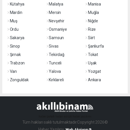
Kütahya
Malatya
Manisa
Mardin
Mersin
Muğla
Muş
Nevşehir
Niğde
Ordu
Osmaniye
Rize
Sakarya
Samsun
Siirt
Sinop
Sivas
Şanlıurfa
Şırnak
Tekirdağ
Tokat
Trabzon
Tunceli
Uşak
Van
Yalova
Yozgat
Zonguldak
Kırklareli
Ankara
haber paketi
haber scripti
haber yazılımı
Tüm hakları saklı tutulmaktadır.Copyright 2026©
Haber Yazılımı:
Web Aksiyon ®