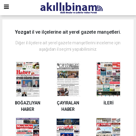
Yozgat
il ve ilçelerine ait yerel gazete manşetleri.
Diğer il ilçelere ait yerel gazete manşetlerini inceleme için
aşağıdan il seçimi yapabilirsiniz.
BOĞAZLIYAN
ÇAYIRALAN
İLERİ
HABER
HABER