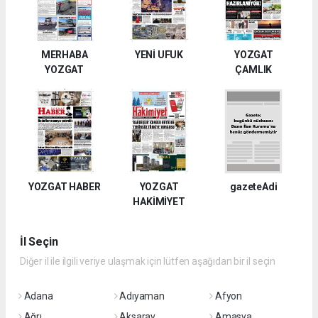
MERHABA
YENİ UFUK
YOZGAT
YOZGAT
ÇAMLIK
YOZGAT HABER
YOZGAT
gazeteAdi
HAKİMİYET
İl Seçin
Diğer il ile ilgili veriye ulaşmak için lütfen aşağıdan bir il seçin
Adana
Adıyaman
Afyon
Ağrı
Aksaray
Amasya