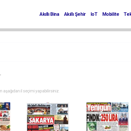
Akıllı Bina
Akıllı Şehir
IoT
Mobilite
Tek
.
in aşağıdan il seçimi yapabilirsiniz.