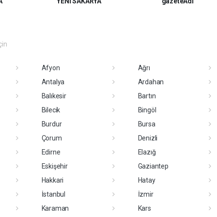
A
YENİ SAKARYA
gazeteAdi
çin
Afyon
Ağrı
Antalya
Ardahan
Balıkesir
Bartın
Bilecik
Bingöl
Burdur
Bursa
Çorum
Denizli
Edirne
Elazığ
Eskişehir
Gaziantep
Hakkari
Hatay
İstanbul
İzmir
Karaman
Kars