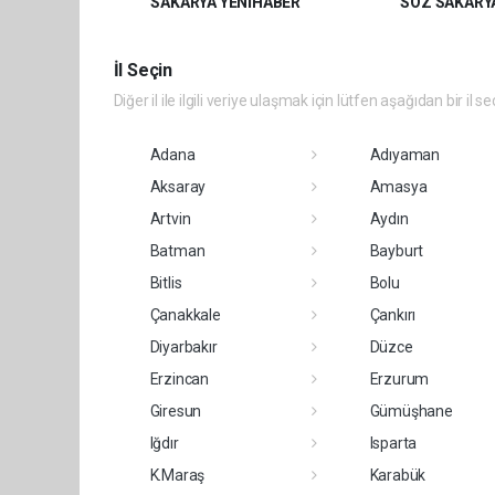
SAKARYA YENİHABER
SÖZ SAKARY
İl Seçin
Diğer il ile ilgili veriye ulaşmak için lütfen aşağıdan bir il se
Adana
Adıyaman
Aksaray
Amasya
Artvin
Aydın
Batman
Bayburt
Bitlis
Bolu
Çanakkale
Çankırı
Diyarbakır
Düzce
Erzincan
Erzurum
Giresun
Gümüşhane
Iğdır
Isparta
K.Maraş
Karabük