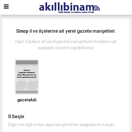
Sinop
il ve ilçelerine ait yerel gazete manşetleri.
Diğer il ilçelere ait yerel gazete manşetlerini inceleme için
aşağıdan il seçimi yapabilirsiniz.
gazeteAdi
İl Seçin
Diğer il ile ilgili veriye ulaşmak için lütfen aşağıdan bir il seçin