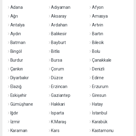
Adana
Adıyaman
Afyon
Ağrı
Aksaray
Amasya
Antalya
Ardahan
Artvin
Aydın
Balıkesir
Bartın
Batman
Bayburt
Bilecik
Bingöl
Bitlis
Bolu
Burdur
Bursa
Çanakkale
Çankırı
Çorum
Denizli
Diyarbakır
Düzce
Edirne
Elazığ
Erzincan
Erzurum
Eskişehir
Gaziantep
Giresun
Gümüşhane
Hakkari
Hatay
Iğdır
Isparta
İstanbul
İzmir
K.Maraş
Karabük
Karaman
Kars
Kastamonu