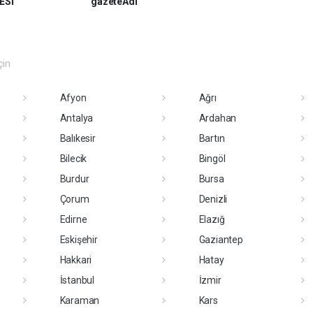
ESİ
gazeteAdi
çin
Afyon
Ağrı
Antalya
Ardahan
Balıkesir
Bartın
Bilecik
Bingöl
Burdur
Bursa
Çorum
Denizli
Edirne
Elazığ
Eskişehir
Gaziantep
Hakkari
Hatay
İstanbul
İzmir
Karaman
Kars