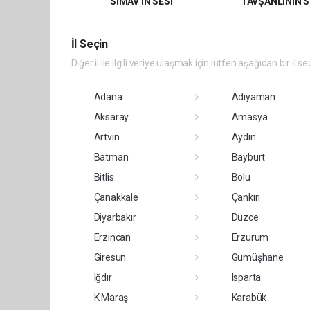
SİMAV'IN SESİ
TAVŞANLININ S
İl Seçin
Diğer il ile ilgili veriye ulaşmak için lütfen aşağıdan bir il se
Adana
Adıyaman
Aksaray
Amasya
Artvin
Aydın
Batman
Bayburt
Bitlis
Bolu
Çanakkale
Çankırı
Diyarbakır
Düzce
Erzincan
Erzurum
Giresun
Gümüşhane
Iğdır
Isparta
K.Maraş
Karabük