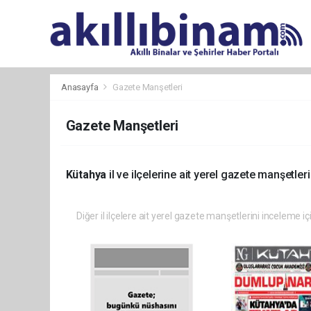
Anasayfa
Gazete Manşetleri
Gazete Manşetleri
Kütahya
il ve ilçelerine ait yerel gazete manşetleri
Diğer il ilçelere ait yerel gazete manşetlerini inceleme iç