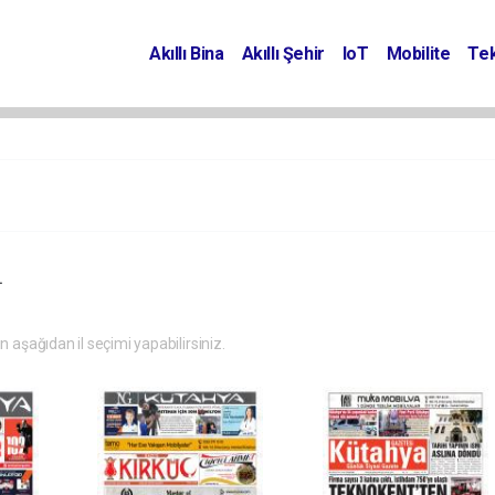
Akıllı Bina
Akıllı Şehir
IoT
Mobilite
Tek
.
in aşağıdan il seçimi yapabilirsiniz.