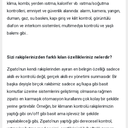
klima, kombi, yerden ısıtma, kalorifer vb. ısıtma/soğutma
kontrolleri; emniyet ve güvenlik alanında: alarm, kamera, yangın,
duman, gaz, su baskını, kapı giriş ve kilit kontrol, görüntülü
diafon ve interkom sistemleri; multimedya kontrolü ve yaşlı
bakımı gibi…
Sizi rakiplerinizden farklı kılan özellikleriniz nelerdir?
Zipato’nun kendi rakiplerinden ayıran en belirgin özelliği sadece
akıllı ev kontrolü değil, gerçek akıllı ev yönetimi sunmasıdır. Bir
başka deyişle birçok rakibimiz sadece aç/kapa gibi basit
komutlar üzerine sistemlerini geliştirmiş olmasına rağmen
zipato en karmaşık otomasyon kurallarını çok kolay bir şekilde
yerine getirebilir. Örneğin, bir klimanın kontrolü rakiplerimizin
yaptığı gibi on/off gibi basit ama işlevsiz bir şekilde
yapılabileceği gibi, Zipato’nun yaptığı gibi derecesel kontrol,