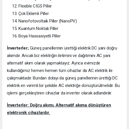
Flexible CIGS Piller
Çok Eklemli Piller
Nanofotovoltaik Piller (NanoPV)
Kuantum Noktalı Piller
Boya Hassasiyetli Piller
İnverterler;
Güneş panellerinin ürettiği elektrik DC yani doğru
akımdır. Ancak biz elektriğin iletimini ve dağıtımını AC yani
alternatif akım olarak yapmaktayız. Ayrıca evimizde
kullandığımız hemen hemen tüm cihazlar da AC elektrik ile
çalışmaktadır. Bundan dolayı da güneş panellerinin ürettiği DC
elektrik en verimli bir şekilde AC elektriğe dönüştürülmelidir. Bu
işlemi gerçekleştiren cihazlar da inverter olarak adlandırılır.
İnverterler: Doğru akımı, Alternatif akıma dönüştüren
elektronik cihazlardır.