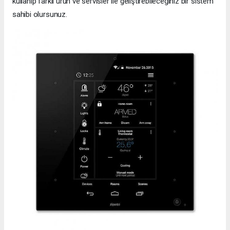
kullanıp farklı ürün ve servisler ile geliştirebileceğiniz bir sistem
sahibi olursunuz.