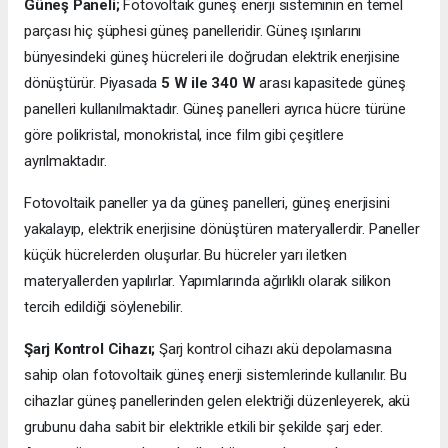
Güneş Paneli;
Fotovoltaik güneş enerji sisteminin en temel
parçası hiç şüphesi güneş panelleridir. Güneş ışınlarını
bünyesindeki güneş hücreleri ile doğrudan elektrik enerjisine
dönüştürür. Piyasada
5 W ile 340 W
arası kapasitede güneş
panelleri kullanılmaktadır. Güneş panelleri ayrıca hücre türüne
göre polikristal, monokristal, ince film gibi çeşitlere
ayrılmaktadır.
Fotovoltaik paneller ya da güneş panelleri, güneş enerjisini
yakalayıp, elektrik enerjisine dönüştüren materyallerdir. Paneller
küçük hücrelerden oluşurlar. Bu hücreler yarı iletken
materyallerden yapılırlar. Yapımlarında ağırlıklı olarak silikon
tercih edildiği söylenebilir.
Şarj Kontrol Cihazı;
Şarj kontrol cihazı akü depolamasına
sahip olan fotovoltaik güneş enerji sistemlerinde kullanılır. Bu
cihazlar güneş panellerinden gelen elektriği düzenleyerek, akü
grubunu daha sabit bir elektrikle etkili bir şekilde şarj eder.