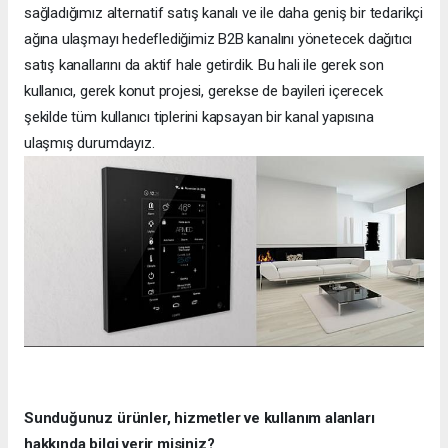
sağladığımız alternatif satış kanalı ve ile daha geniş bir tedarikçi
ağına ulaşmayı hedeflediğimiz B2B kanalını yönetecek dağıtıcı
satış kanallarını da aktif hale getirdik. Bu hali ile gerek son
kullanıcı, gerek konut projesi, gerekse de bayileri içerecek
şekilde tüm kullanıcı tiplerini kapsayan bir kanal yapısına
ulaşmış durumdayız.
Sunduğunuz ürünler, hizmetler ve kullanım alanları
hakkında bilgi verir misiniz?