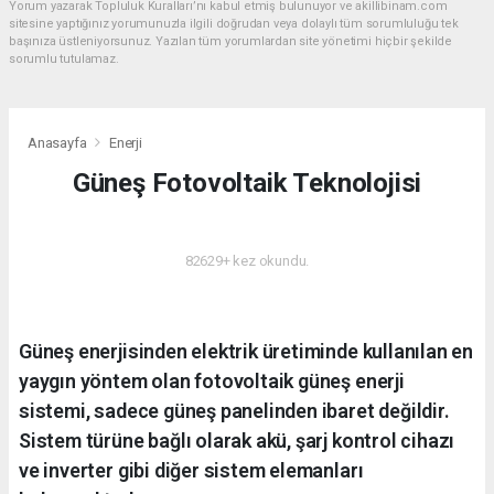
Yorum yazarak Topluluk Kuralları’nı kabul etmiş bulunuyor ve akillibinam.com
sitesine yaptığınız yorumunuzla ilgili doğrudan veya dolaylı tüm sorumluluğu tek
başınıza üstleniyorsunuz. Yazılan tüm yorumlardan site yönetimi hiçbir şekilde
sorumlu tutulamaz.
Anasayfa
Enerji
Güneş Fotovoltaik Teknolojisi
ENERJI
82629+ kez okundu.
Güneş enerjisinden elektrik üretiminde kullanılan en
yaygın yöntem olan fotovoltaik güneş enerji
sistemi, sadece güneş panelinden ibaret değildir.
Sistem türüne bağlı olarak akü, şarj kontrol cihazı
ve inverter gibi diğer sistem elemanları