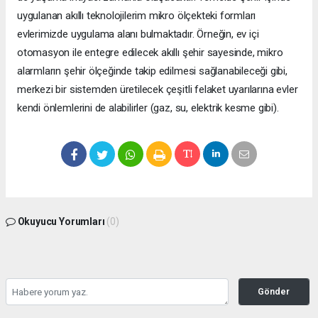
uygulanan akıllı teknolojilerim mikro ölçekteki formları
evlerimizde uygulama alanı bulmaktadır. Örneğin, ev içi
otomasyon ile entegre edilecek akıllı şehir sayesinde, mikro
alarmların şehir ölçeğinde takip edilmesi sağlanabileceği gibi,
merkezi bir sistemden üretilecek çeşitli felaket uyarılarına evler
kendi önlemlerini de alabilirler (gaz, su, elektrik kesme gibi).
Okuyucu Yorumları
(0)
Gönder