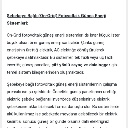
Şebekeye Bağlı (On-Grid) Fotovoltaik Güneş Enerji
Sistemleri:
On-Grid fotovoltaik güneş enerji sistemleri de ister küçük, ister
büyük olsun birer güneş enerji santralidir. Çünkü güneş
enerjisinin ürettiği elektrik, AC elektriğe dönüştürülerek
şebekeye satılmaktadır. Bu sistemler, tek fazlı veya üç fazlı
invertör, güneş panelleri,
çift yönlü sayaç ve datalogger
gibi
temel sistem bileşenlerinden oluşmaktadır.
Şebekeye bağlı fotovoltaik güneş enerji sistemlerinin çalışma
prensibi ise şu şekildedir. Öncelikle güneş panellerinin ürettiği
elektrik, şebeke bağlantılı invertörde düzenlenir ve elektrik
şebekesine aktarılabilecek forma dönüştürülür. Bu sistemlerde
akü kullanılmaz ise şebekede meydana gelebilecek bir elektrik
kesintisi sonucu güneş bir günde olsanız dahi elektriğiniz