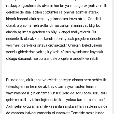
reaksiyon göstererek, ülkenin her bir yanında gerek yerli ve milli
gerekse de ithal edilen çözümler ile önemli adımlar atarak
birçok başarılı akıllı şehir uygulamasına imza atıldı. Öncelikli
olarak altyapı temelli akıllandırma çalışmalarının yapıldığı bu
alanda aşılması gereken en büyük engel maliyetlerdir. Bu
nedenle ilk olarak kendi kendini fonlayacak projelere öncelik
verilmesi gerekliliği ortaya çıkmaktadır. Örneğin, belediyelerin
senelik giderlerinin yaklaşık yüzde 40’ının aydınlatma kaynaklı
olduğu düşünülürse bu alandaki projelere öncelik verilebilir.
Bu noktada, akıllı şehir ve evlerin entegre olması hem şehircilik
teknolojilerinin hem de akıllı ev otomasyon sistemlerinin
yaygınlaşması için en temel unsur. Belki de sorulacak soru akıllı
şehir mi akıllı ev teknolojilerini tetikler, yoksa tam tersi mi olur?
Akıllı şehir uygulamaları ile kazanılan alışkanlıkların evlerin içinde
de yaşama ihtiyacı zamanla oluşacaktır. Temelde şehir içinde