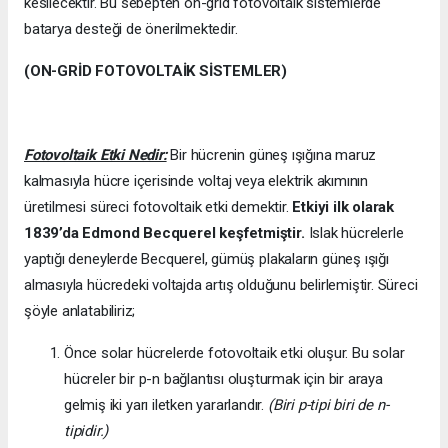
kesilecektir. Bu sebepten on-grid fotovoltaik sistemlerde
batarya desteği de önerilmektedir.
(ON-GRİD FOTOVOLTAİK SİSTEMLER)
Fotovoltaik Etki Nedir:
Bir hücrenin güneş ışığına maruz
kalmasıyla hücre içerisinde voltaj veya elektrik akımının
üretilmesi süreci fotovoltaik etki demektir.
Etkiyi ilk olarak
1839’da
Edmond Becquerel keşfetmiştir.
Islak hücrelerle
yaptığı deneylerde Becquerel, gümüş plakaların güneş ışığı
almasıyla hücredeki voltajda artış olduğunu belirlemiştir. Süreci
şöyle anlatabiliriz;
Önce solar hücrelerde fotovoltaik etki oluşur. Bu solar
hücreler bir p-n bağlantısı oluşturmak için bir araya
gelmiş iki yarı iletken yararlandır.
(Biri p-tipi biri de n-
tipidir.)