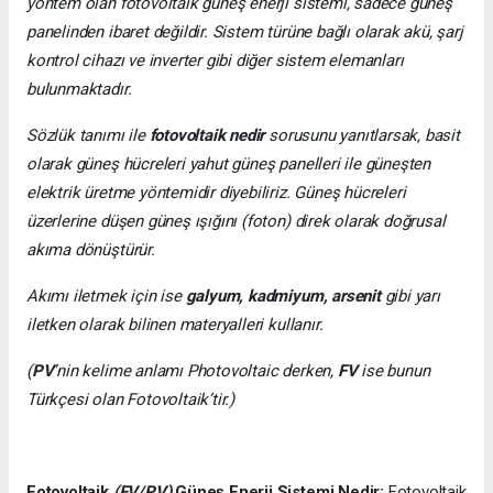
yöntem olan fotovoltaik güneş enerji sistemi, sadece güneş
panelinden ibaret değildir. Sistem türüne bağlı olarak akü, şarj
kontrol cihazı ve inverter gibi diğer sistem elemanları
bulunmaktadır.
Sözlük tanımı ile
fotovoltaik nedir
sorusunu yanıtlarsak, basit
olarak güneş hücreleri yahut güneş panelleri ile güneşten
elektrik üretme yöntemidir diyebiliriz. Güneş hücreleri
üzerlerine düşen güneş ışığını (foton) direk olarak doğrusal
akıma dönüştürür.
Akımı iletmek için ise
galyum, kadmiyum, arsenit
gibi yarı
iletken olarak bilinen materyalleri kullanır.
(
PV
’nin kelime anlamı Photovoltaic derken,
FV
ise bunun
Türkçesi olan Fotovoltaik’tir.)
Fotovoltaik
(FV/PV)
Güneş Enerji Sistemi Nedir:
Fotovoltaik