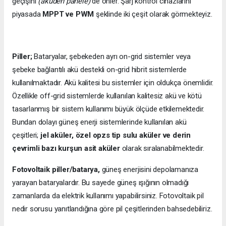
geçişini
(aküden panele)
de önler. Şarj kontrol cihazlarını
piyasada
MPPT ve PWM
şeklinde iki çeşit olarak görmekteyiz.
Piller;
Bataryalar, şebekeden ayrı on-grid sistemler veya
şebeke bağlantılı akü destekli on-grid hibrit sistemlerde
kullanılmaktadır. Akü kalitesi bu sistemler için oldukça önemlidir.
Özellikle off-grid sistemlerde kullanılan kalitesiz akü ve kötü
tasarlanmış bir sistem kullanımı büyük ölçüde etkilemektedir.
Bundan dolayı güneş enerji sistemlerinde kullanılan akü
çeşitleri;
jel aküler, özel opzs tip sulu aküler ve derin
çevrimli bazı kurşun asit aküler
olarak sıralanabilmektedir.
Fotovoltaik piller/batarya,
güneş enerjisini depolamanıza
yarayan bataryalardır. Bu sayede güneş ışığının olmadığı
zamanlarda da elektrik kullanımı yapabilirsiniz. Fotovoltaik pil
nedir sorusu yanıtlandığına göre pil çeşitlerinden bahsedebiliriz.