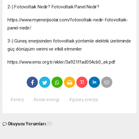
2-) Fotovoltaik Nedir? Fotovoltaik Panel Nedir?
https://www.myenerjisolar.com/fotovoltaik-nedir-fotovoltaik-
panel-nedir/
3-) Güneş enerjisinden fotovoltaik yöntemle elektrik üretiminde
güç dönüşüm verimi ve etkili etmenler
https://www.emo.org.tr/ekler/3a921ffad054cb0_ek.pdf
#enerji
#solar energy
#güneş enerjisi
Okuyucu Yorumları
(0)