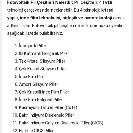
Fotovoltaik Pil Çeşitleri Nelerdir;
Pil çeşitleri
, 4 farklı
teknoloji çerçevesinde incelenebilir. Bu 4 teknoloji:
kristal
yapılı, ince film teknolojisi, birleşik ve nanoteknoloji
olarak
adlandırılırlar. Fotovoltaik pil çeşitleri nelerdir sorunuzun yanıtını
aşağıdaki listede bulabilirsiniz.
İnorganik Piller
İki Katmanlı İnorganik Piller
Tek Kristal Silisyum Piller
Çok Kristal Silisyum Piller
İnce Film Piller
Amorf Silisyum Piller
Çok Kristalli İnce Film Piller
İnce Film Kalgonit Piller
Kadmiyum Tellürid Piller (CdTe)
Bakır İndiyum Diseleneid Piller
Bakır İndiyum Galyum Diseleneid Piller (CIGS)
Flexible CIGS Piller