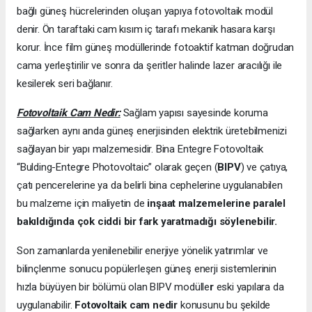
bağlı güneş hücrelerinden oluşan yapıya fotovoltaik modül
denir. Ön taraftaki cam kısım iç tarafı mekanik hasara karşı
korur. İnce film güneş modüllerinde fotoaktif katman doğrudan
cama yerleştirilir ve sonra da şeritler halinde lazer aracılığı ile
kesilerek seri bağlanır.
Fotovoltaik Cam Nedir:
Sağlam yapısı sayesinde koruma
sağlarken aynı anda güneş enerjisinden elektrik üretebilmenizi
sağlayan bir yapı malzemesidir. Bina Entegre Fotovoltaik
“Bulding-Entegre Photovoltaic” olarak geçen (
BIPV
) ve çatıya,
çatı pencerelerine ya da belirli bina cephelerine uygulanabilen
bu malzeme için maliyetin de
inşaat malzemelerine paralel
bakıldığında çok ciddi bir fark yaratmadığı söylenebilir.
Son zamanlarda yenilenebilir enerjiye yönelik yatırımlar ve
bilinçlenme sonucu popülerleşen güneş enerji sistemlerinin
hızla büyüyen bir bölümü olan BIPV modülle
r
eski yapılara da
uygulanabilir.
Fotovoltaik cam nedir
konusunu bu şekilde