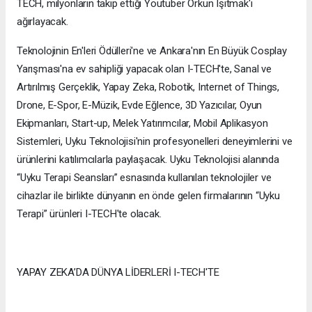
TECH, milyonların takip ettiği Youtuber Orkun Işıtmak'ı
ağırlayacak.
Teknolojinin En'leri Ödülleri'ne ve Ankara'nın En Büyük Cosplay
Yarışması'na ev sahipliği yapacak olan I-TECH'te, Sanal ve
Artırılmış Gerçeklik, Yapay Zeka, Robotik, Internet of Things,
Drone, E-Spor, E-Müzik, Evde Eğlence, 3D Yazıcılar, Oyun
Ekipmanları, Start-up, Melek Yatırımcılar, Mobil Aplikasyon
Sistemleri, Uyku Teknolojisi'nin profesyonelleri deneyimlerini ve
ürünlerini katılımcılarla paylaşacak. Uyku Teknolojisi alanında
“Uyku Terapi Seansları” esnasında kullanılan teknolojiler ve
cihazlar ile birlikte dünyanın en önde gelen firmalarının “Uyku
Terapi” ürünleri I-TECH'te olacak.
YAPAY ZEKA’DA DÜNYA LİDERLERİ I-TECH'TE