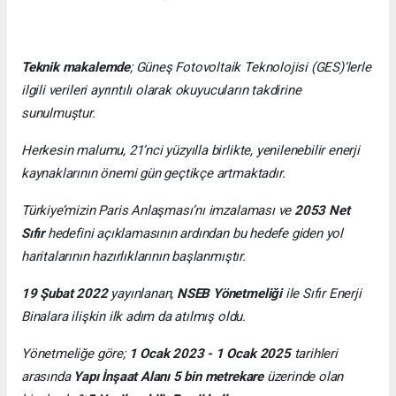
Teknik makalemde
;
Güneş Fotovoltaik Teknolojisi
(GES)’lerle
ilgili verileri ayrıntılı olarak okuyucuların takdirine
sunulmuştur.
Herkesin malumu, 21’nci yüzyılla birlikte, yenilenebilir enerji
kaynaklarının önemi gün geçtikçe artmaktadır.
Türkiye’mizin Paris Anlaşması’nı imzalaması ve
2053 Net
Sıfır
hedefini açıklamasının ardından bu hedefe giden yol
haritalarının hazırlıklarının başlanmıştır.
19 Şubat 2022
yayınlanan,
NSEB Yönetmeliği
ile Sıfır Enerji
Binalara ilişkin ilk adım da atılmış oldu.
Yönetmeliğe göre;
1 Ocak 2023 - 1 Ocak 2025
tarihleri
arasında
Yapı İnşaat Alanı 5 bin metrekare
üzerinde olan