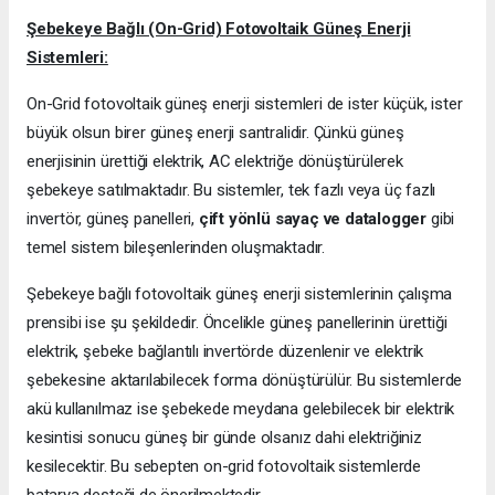
Şebekeye Bağlı (On-Grid) Fotovoltaik Güneş Enerji
Sistemleri:
On-Grid fotovoltaik güneş enerji sistemleri de ister küçük, ister
büyük olsun birer güneş enerji santralidir. Çünkü güneş
enerjisinin ürettiği elektrik, AC elektriğe dönüştürülerek
şebekeye satılmaktadır. Bu sistemler, tek fazlı veya üç fazlı
invertör, güneş panelleri,
çift yönlü sayaç ve datalogger
gibi
temel sistem bileşenlerinden oluşmaktadır.
Şebekeye bağlı fotovoltaik güneş enerji sistemlerinin çalışma
prensibi ise şu şekildedir. Öncelikle güneş panellerinin ürettiği
elektrik, şebeke bağlantılı invertörde düzenlenir ve elektrik
şebekesine aktarılabilecek forma dönüştürülür. Bu sistemlerde
akü kullanılmaz ise şebekede meydana gelebilecek bir elektrik
kesintisi sonucu güneş bir günde olsanız dahi elektriğiniz
kesilecektir. Bu sebepten on-grid fotovoltaik sistemlerde
batarya desteği de önerilmektedir.