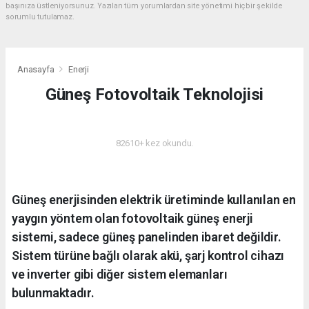
başınıza üstleniyorsunuz. Yazılan tüm yorumlardan site yönetimi hiçbir şekilde
sorumlu tutulamaz.
Anasayfa
Enerji
Güneş Fotovoltaik Teknolojisi
ENERJI
82610+ kez okundu.
Güneş enerjisinden elektrik üretiminde kullanılan en
yaygın yöntem olan fotovoltaik güneş enerji
sistemi, sadece güneş panelinden ibaret değildir.
Sistem türüne bağlı olarak akü, şarj kontrol cihazı
ve inverter gibi diğer sistem elemanları
bulunmaktadır.