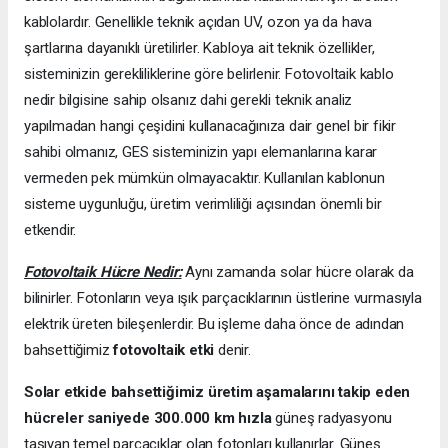
kablolardır. Genellikle teknik açıdan UV, ozon ya da hava
şartlarına dayanıklı üretilirler. Kabloya ait teknik özellikler,
sisteminizin gerekliliklerine göre belirlenir. Fotovoltaik kablo
nedir bilgisine sahip olsanız dahi gerekli teknik analiz
yapılmadan hangi çeşidini kullanacağınıza dair genel bir fikir
sahibi olmanız, GES sisteminizin yapı elemanlarına karar
vermeden pek mümkün olmayacaktır. Kullanılan kablonun
sisteme uygunluğu, üretim verimliliği açısından önemli bir
etkendir.
Fotovoltaik Hücre Nedir:
Aynı zamanda solar hücre olarak da
bilinirler. Fotonların veya ışık parçacıklarının üstlerine vurmasıyla
elektrik üreten bileşenlerdir. Bu işleme daha önce de adından
bahsettiğimiz
fotovoltaik etki
denir.
Solar etkide bahsettiğimiz üretim aşamalarını takip eden
hücreler saniyede 300.000 km hızla
güneş radyasyonu
taşıyan temel parçacıklar olan fotonları kullanırlar. Güneş