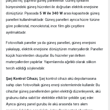
parçası hiç şüphesi güneş panelleridir. Güneş ışınlarını
bünyesindeki güneş hücreleri ile doğrudan elektrik enerjisine
dönüştürür. Piyasada
5 W ile 340 W
arası kapasitede güneş
panelleri kullanılmaktadır. Güneş panelleri ayrıca hücre türüne
göre polikristal, monokristal, ince film gibi çeşitlere
ayrılmaktadır.
Fotovoltaik paneller ya da güneş panelleri, güneş enerjisini
yakalayıp, elektrik enerjisine dönüştüren materyallerdir. Paneller
küçük hücrelerden oluşurlar. Bu hücreler yarı iletken
materyallerden yapılırlar. Yapımlarında ağırlıklı olarak silikon
tercih edildiği söylenebilir.
Şarj Kontrol Cihazı;
Şarj kontrol cihazı akü depolamasına
sahip olan fotovoltaik güneş enerji sistemlerinde kullanılır. Bu
cihazlar güneş panellerinden gelen elektriği düzenleyerek, akü
grubunu daha sabit bir elektrikle etkili bir şekilde şarj eder.
Ayrıca güneş panel gurubu ile akü arasında ters akım