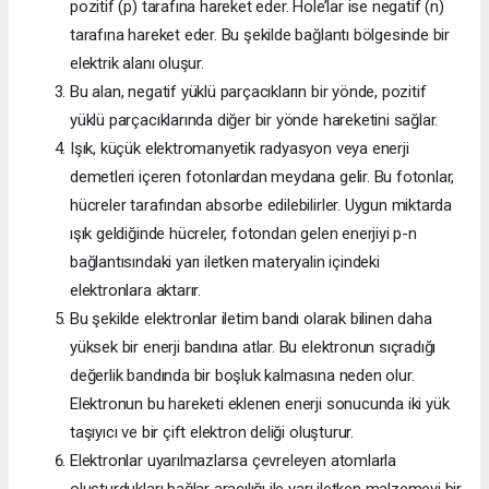
pozitif (p) tarafına hareket eder. Hole’lar ise negatif (n)
tarafına hareket eder. Bu şekilde bağlantı bölgesinde bir
elektrik alanı oluşur.
Bu alan, negatif yüklü parçacıkların bir yönde, pozitif
yüklü parçacıklarında diğer bir yönde hareketini sağlar.
Işık, küçük elektromanyetik radyasyon veya enerji
demetleri içeren fotonlardan meydana gelir. Bu fotonlar,
hücreler tarafından absorbe edilebilirler. Uygun miktarda
ışık geldiğinde hücreler, fotondan gelen enerjiyi p-n
bağlantısındaki yarı iletken materyalin içindeki
elektronlara aktarır.
Bu şekilde elektronlar iletim bandı olarak bilinen daha
yüksek bir enerji bandına atlar. Bu elektronun sıçradığı
değerlik bandında bir boşluk kalmasına neden olur.
Elektronun bu hareketi eklenen enerji sonucunda iki yük
taşıyıcı ve bir çift elektron deliği oluşturur.
Elektronlar uyarılmazlarsa çevreleyen atomlarla
oluşturdukları bağlar aracılığı ile yarı iletken malzemeyi bir