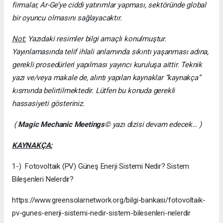
firmalar, Ar-Ge’ye ciddi yatırımlar yapması, sektöründe global
bir oyuncu olmasını sağlayacaktır.
Not:
Yazıdaki resimler bilgi amaçlı konulmuştur.
Yayınlamasında telif ihlali anlamında sıkıntı yaşanması adına,
gerekli prosedürleri yapılması yayıncı kuruluşa aittir. Teknik
yazı ve/veya makale de, alıntı yapılan kaynaklar “kaynakça”
kısmında belirtilmektedir. Lütfen bu konuda gerekli
hassasiyeti gösteriniz.
(
Magic Mechanic Meetings
© yazı dizisi devam edecek… )
KAYNAKÇA:
1-) Fotovoltaik (PV) Güneş Enerji Sistemi Nedir? Sistem
Bileşenleri Nelerdir?
https://www.greensolarnetwork.org/bilgi-bankasi/fotovoltaik-
pv-gunes-enerji-sistemi-nedir-sistem-bilesenleri-nelerdir