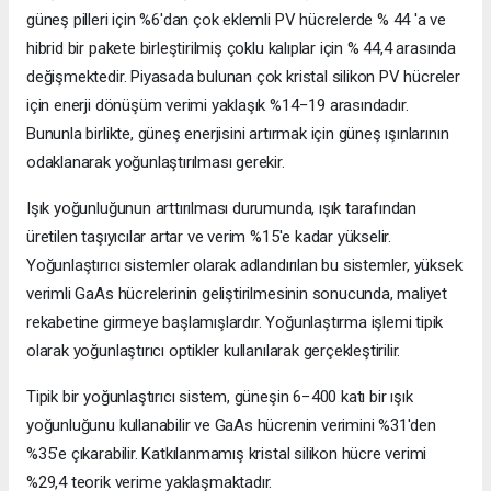
güneş pilleri için %6'dan çok eklemli PV hücrelerde % 44 'a ve
hibrid bir pakete birleştirilmiş çoklu kalıplar için % 44,4 arasında
değişmektedir. Piyasada bulunan çok kristal silikon PV hücreler
için enerji dönüşüm verimi yaklaşık %14−19 arasındadır.
Bununla birlikte, güneş enerjisini artırmak için güneş ışınlarının
odaklanarak yoğunlaştırılması gerekir.
Işık yoğunluğunun arttırılması durumunda, ışık tarafından
üretilen taşıyıcılar artar ve verim %15'e kadar yükselir.
Yoğunlaştırıcı sistemler olarak adlandırılan bu sistemler, yüksek
verimli GaAs hücrelerinin geliştirilmesinin sonucunda, maliyet
rekabetine girmeye başlamışlardır. Yoğunlaştırma işlemi tipik
olarak yoğunlaştırıcı optikler kullanılarak gerçekleştirilir.
Tipik bir yoğunlaştırıcı sistem, güneşin 6−400 katı bir ışık
yoğunluğunu kullanabilir ve GaAs hücrenin verimini %31'den
%35'e çıkarabilir. Katkılanmamış kristal silikon hücre verimi
%29,4 teorik verime yaklaşmaktadır.