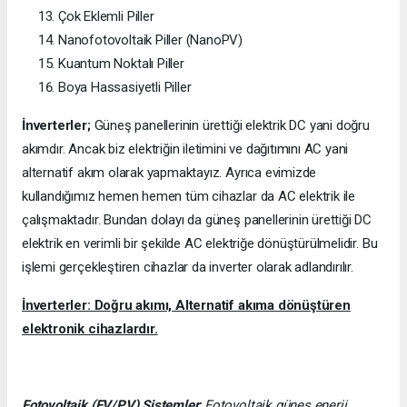
Çok Eklemli Piller
Nanofotovoltaik Piller (NanoPV)
Kuantum Noktalı Piller
Boya Hassasiyetli Piller
İnverterler;
Güneş panellerinin ürettiği elektrik DC yani doğru
akımdır. Ancak biz elektriğin iletimini ve dağıtımını AC yani
alternatif akım olarak yapmaktayız. Ayrıca evimizde
kullandığımız hemen hemen tüm cihazlar da AC elektrik ile
çalışmaktadır. Bundan dolayı da güneş panellerinin ürettiği DC
elektrik en verimli bir şekilde AC elektriğe dönüştürülmelidir. Bu
işlemi gerçekleştiren cihazlar da inverter olarak adlandırılır.
İnverterler: Doğru akımı, Alternatif akıma dönüştüren
elektronik cihazlardır.
Fotovoltaik (FV/PV)
Sistemler
; Fotovoltaik güneş enerji