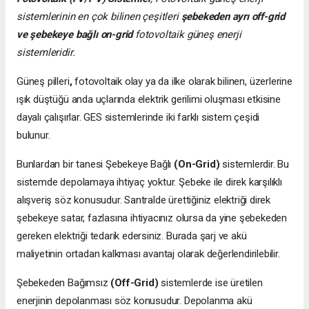
sistemlerinin en çok bilinen çeşitleri
şebekeden ayrı off-grid
ve şebekeye bağlı on-grid
fotovoltaik güneş enerji
sistemleridir.
Güneş pilleri
,
fotovoltaik olay ya da ilke olarak bilinen, üzerlerine
ışık düştüğü anda uçlarında elektrik gerilimi oluşması etkisine
dayalı çalışırlar. GES sistemlerinde iki farklı sistem çeşidi
bulunur.
Bunlardan bir tanesi Şebekeye Bağlı
(On-Grid)
sistemlerdir. Bu
sistemde depolamaya ihtiyaç yoktur. Şebeke ile direk karşılıklı
alışveriş söz konusudur. Santralde ürettiğiniz elektriği direk
şebekeye satar, fazlasına ihtiyacınız olursa da yine şebekeden
gereken elektriği tedarik edersiniz. Burada şarj ve akü
maliyetinin ortadan kalkması avantaj olarak değerlendirilebilir.
Şebekeden Bağımsız
(Off-Grid)
sistemlerde ise üretilen
enerjinin depolanması söz konusudur. Depolanma akü