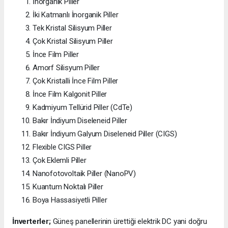
İnorganik Piller
İki Katmanlı İnorganik Piller
Tek Kristal Silisyum Piller
Çok Kristal Silisyum Piller
İnce Film Piller
Amorf Silisyum Piller
Çok Kristalli İnce Film Piller
İnce Film Kalgonit Piller
Kadmiyum Tellürid Piller (CdTe)
Bakır İndiyum Diseleneid Piller
Bakır İndiyum Galyum Diseleneid Piller (CIGS)
Flexible CIGS Piller
Çok Eklemli Piller
Nanofotovoltaik Piller (NanoPV)
Kuantum Noktalı Piller
Boya Hassasiyetli Piller
İnverterler;
Güneş panellerinin ürettiği elektrik DC yani doğru