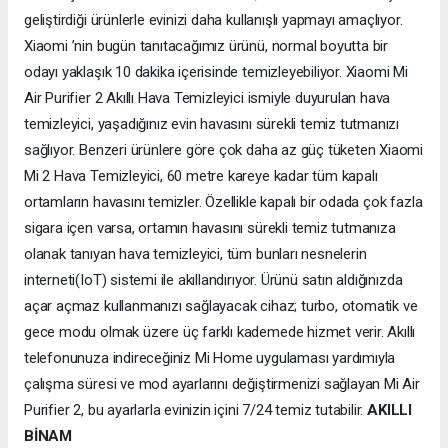
geliştirdiği ürünlerle evinizi daha kullanışlı yapmayı amaçlıyor.
Xiaomi ’nin bugün tanıtacağımız ürünü, normal boyutta bir
odayı yaklaşık 10 dakika içerisinde temizleyebiliyor. Xiaomi Mi
Air Purifier 2 Akıllı Hava Temizleyici ismiyle duyurulan hava
temizleyici, yaşadığınız evin havasını sürekli temiz tutmanızı
sağlıyor. Benzeri ürünlere göre çok daha az güç tüketen Xiaomi
Mi 2 Hava Temizleyici, 60 metre kareye kadar tüm kapalı
ortamların havasını temizler. Özellikle kapalı bir odada çok fazla
sigara içen varsa, ortamın havasını sürekli temiz tutmanıza
olanak tanıyan hava temizleyici, tüm bunları nesnelerin
interneti(IoT) sistemi ile akıllandırıyor. Ürünü satın aldığınızda
açar açmaz kullanmanızı sağlayacak cihaz; turbo, otomatik ve
gece modu olmak üzere üç farklı kademede hizmet verir. Akıllı
telefonunuza indireceğiniz Mi Home uygulaması yardımıyla
çalışma süresi ve mod ayarlarını değiştirmenizi sağlayan Mi Air
Purifier 2, bu ayarlarla evinizin içini 7/24 temiz tutabilir.
AKILLI
BİNAM