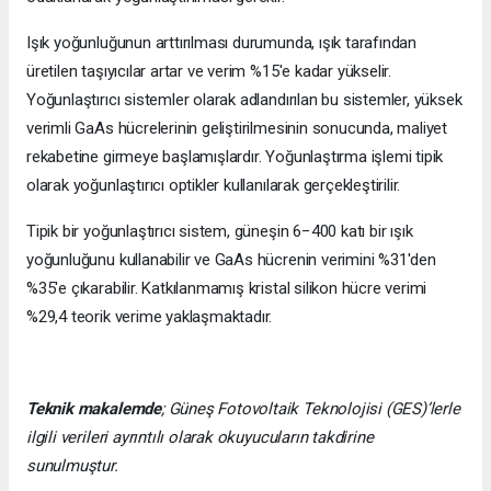
Işık yoğunluğunun arttırılması durumunda, ışık tarafından
üretilen taşıyıcılar artar ve verim %15'e kadar yükselir.
Yoğunlaştırıcı sistemler olarak adlandırılan bu sistemler, yüksek
verimli GaAs hücrelerinin geliştirilmesinin sonucunda, maliyet
rekabetine girmeye başlamışlardır. Yoğunlaştırma işlemi tipik
olarak yoğunlaştırıcı optikler kullanılarak gerçekleştirilir.
Tipik bir yoğunlaştırıcı sistem, güneşin 6−400 katı bir ışık
yoğunluğunu kullanabilir ve GaAs hücrenin verimini %31'den
%35'e çıkarabilir. Katkılanmamış kristal silikon hücre verimi
%29,4 teorik verime yaklaşmaktadır.
Teknik makalemde
;
Güneş Fotovoltaik Teknolojisi
(GES)’lerle
ilgili verileri ayrıntılı olarak okuyucuların takdirine
sunulmuştur.