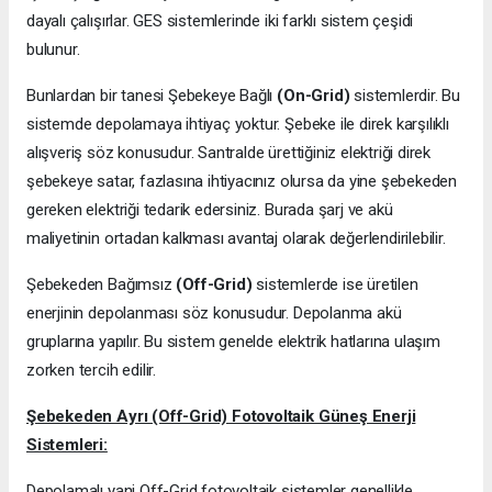
dayalı çalışırlar. GES sistemlerinde iki farklı sistem çeşidi
bulunur.
Bunlardan bir tanesi Şebekeye Bağlı
(On-Grid)
sistemlerdir. Bu
sistemde depolamaya ihtiyaç yoktur. Şebeke ile direk karşılıklı
alışveriş söz konusudur. Santralde ürettiğiniz elektriği direk
şebekeye satar, fazlasına ihtiyacınız olursa da yine şebekeden
gereken elektriği tedarik edersiniz. Burada şarj ve akü
maliyetinin ortadan kalkması avantaj olarak değerlendirilebilir.
Şebekeden Bağımsız
(Off-Grid)
sistemlerde ise üretilen
enerjinin depolanması söz konusudur. Depolanma akü
gruplarına yapılır. Bu sistem genelde elektrik hatlarına ulaşım
zorken tercih edilir.
Şebekeden Ayrı (Off-Grid) Fotovoltaik Güneş Enerji
Sistemleri:
Depolamalı yani Off-Grid fotovoltaik sistemler genellikle