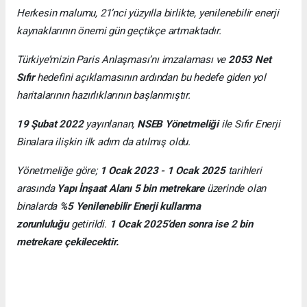
Herkesin malumu, 21’nci yüzyılla birlikte, yenilenebilir enerji
kaynaklarının önemi gün geçtikçe artmaktadır.
Türkiye’mizin Paris Anlaşması’nı imzalaması ve
2053 Net
Sıfır
hedefini açıklamasının ardından bu hedefe giden yol
haritalarının hazırlıklarının başlanmıştır.
19 Şubat 2022
yayınlanan,
NSEB Yönetmeliği
ile Sıfır Enerji
Binalara ilişkin ilk adım da atılmış oldu.
Yönetmeliğe göre;
1 Ocak 2023 - 1 Ocak 2025
tarihleri
arasında
Yapı İnşaat Alanı 5 bin metrekare
üzerinde olan
binalarda
%5 Yenilenebilir Enerji kullanma
zorunluluğu
getirildi.
1 Ocak 2025’den sonra ise 2 bin
metrekare çekilecektir.