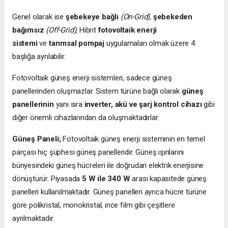
Genel olarak ise
şebekeye bağlı
(On-Grid),
şebekeden
bağımsız
(Off-Grid),
Hibrit
fotovoltaik enerji
sistemi
ve
tarımsal pompaj
uygulamaları olmak üzere 4
başlığa ayrılabilir.
Fotovoltaik güneş enerji sistemleri, sadece güneş
panellerinden oluşmazlar. Sistem türüne bağlı olarak
güneş
panellerinin
yanı sıra
inverter, akü ve şarj kontrol cihazı
gibi
diğer önemli cihazlarından da oluşmaktadırlar.
Güneş Paneli;
Fotovoltaik güneş enerji sisteminin en temel
parçası hiç şüphesi güneş panelleridir. Güneş ışınlarını
bünyesindeki güneş hücreleri ile doğrudan elektrik enerjisine
dönüştürür. Piyasada
5 W ile 340 W
arası kapasitede güneş
panelleri kullanılmaktadır. Güneş panelleri ayrıca hücre türüne
göre polikristal, monokristal, ince film gibi çeşitlere
ayrılmaktadır.