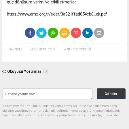
güç dönüşüm verimi ve etkili etmenler
https://www.emo.org.tr/ekler/3a921ffad054cb0_ek.pdf
#enerji
#solar energy
#güneş enerjisi
Okuyucu Yorumları
(0)
Gönder
Yorum yazarak Topluluk Kuralları’nı kabul etmiş bulunuyor ve akillibinam.com
sitesine yaptığınız yorumunuzla ilgili doğrudan veya dolaylı tüm sorumluluğu tek
başınıza üstleniyorsunuz. Yazılan tüm yorumlardan site yönetimi hiçbir şekilde
sorumlu tutulamaz.