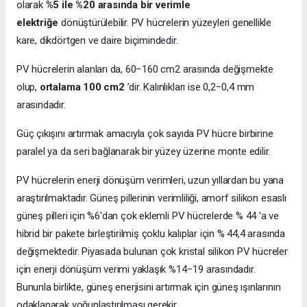
olarak
%5 ile %20 arasında bir verimle
elektriğe
dönüştürülebilir. PV hücrelerin yüzeyleri genellikle
kare, dikdörtgen ve daire biçimindedir.
PV hücrelerin alanları da, 60−160 cm2 arasında değişmekte
olup,
ortalama 100 cm2
’dir. Kalınlıkları ise 0,2−0,4 mm
arasındadır.
Güç çıkışını artırmak amacıyla çok sayıda PV hücre birbirine
paralel ya da seri bağlanarak bir yüzey üzerine monte edilir.
PV hücrelerin enerji dönüşüm verimleri, uzun yıllardan bu yana
araştırılmaktadır. Güneş pillerinin verimliliği, amorf silikon esaslı
güneş pilleri için %6'dan çok eklemli PV hücrelerde % 44 'a ve
hibrid bir pakete birleştirilmiş çoklu kalıplar için % 44,4 arasında
değişmektedir. Piyasada bulunan çok kristal silikon PV hücreler
için enerji dönüşüm verimi yaklaşık %14−19 arasındadır.
Bununla birlikte, güneş enerjisini artırmak için güneş ışınlarının
odaklanarak yoğunlaştırılması gerekir.