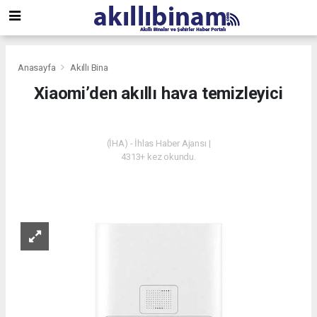
Anasayfa
Akıllı Bina
Xiaomi’den akıllı hava temizleyici
AKILLI BINA
(İHA) - İhlas Haber Ajansı |
4313+ kez okundu.