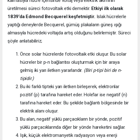
kalmasıyla hücre içerisinde voltaj veya elektrik akımının
üretilmesi süreci fotovoltaik etki demektir.
Etkiyi ilk olarak
1839’da
Edmond Becquerel keşfetmiştir.
Islak hücrelerle
yaptığı deneylerde Becquerel, gümüş plakaların güneş ışığı
almasıyla hücredeki voltajda artış olduğunu belirlemiştir. Süreci
şöyle anlatabiliriz;
Önce solar hücrelerde fotovoltaik etki oluşur. Bu solar
hücreler bir p-n bağlantısı oluşturmak için bir araya
gelmiş iki yarı iletken yararlandır.
(Biri p-tipi biri de n-
tipidir.)
Bu iki farklı tipteki yarı iletken birleşerek, elektronlar
pozitif (p) tarafına hareket eder. Hole’lar ise negatif (n)
tarafına hareket eder. Bu şekilde bağlantı bölgesinde bir
elektrik alanı oluşur.
Bu alan, negatif yüklü parçacıkların bir yönde, pozitif
yüklü parçacıklarında diğer bir yönde hareketini sağlar.
Işık, küçük elektromanyetik radyasyon veya enerji