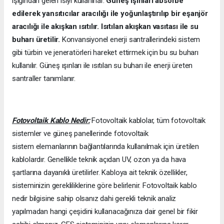
ışığından gelen ısıyı kullanırlar.
Güneş ışınları absorbe
edilerek yansıtıcılar aracılığı ile yoğunlaştırılıp bir eşanjör
aracılığı ile akışkan ısıtılır. Isıtılan akışkan vasıtası ile su
buharı üretilir.
Konvansiyonel enerji santrallerindeki sistem
gibi türbin ve jeneratörleri hareket ettirmek için bu su buharı
kullanılır. Güneş ışınları ile ısıtılan su buharı ile enerji üreten
santraller tanımlanır.
Fotovoltaik Kablo Nedir:
Fotovoltaik kablolar, tüm fotovoltaik
sistemler ve güneş panellerinde fotovoltaik
sistem elemanlarının bağlantılarında kullanılmak için üretilen
kablolardır. Genellikle teknik açıdan UV, ozon ya da hava
şartlarına dayanıklı üretilirler. Kabloya ait teknik özellikler,
sisteminizin gerekliliklerine göre belirlenir. Fotovoltaik kablo
nedir bilgisine sahip olsanız dahi gerekli teknik analiz
yapılmadan hangi çeşidini kullanacağınıza dair genel bir fikir