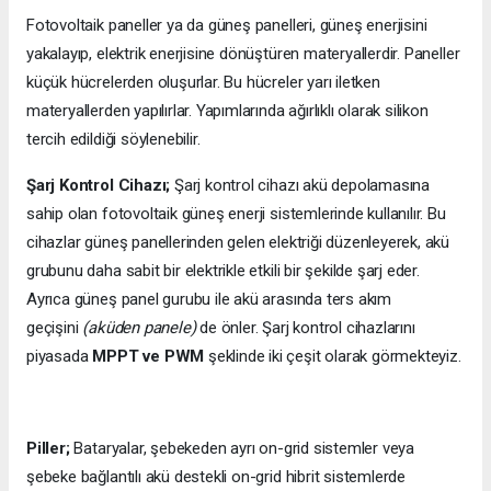
Fotovoltaik paneller ya da güneş panelleri, güneş enerjisini
yakalayıp, elektrik enerjisine dönüştüren materyallerdir. Paneller
küçük hücrelerden oluşurlar. Bu hücreler yarı iletken
materyallerden yapılırlar. Yapımlarında ağırlıklı olarak silikon
tercih edildiği söylenebilir.
Şarj Kontrol Cihazı;
Şarj kontrol cihazı akü depolamasına
sahip olan fotovoltaik güneş enerji sistemlerinde kullanılır. Bu
cihazlar güneş panellerinden gelen elektriği düzenleyerek, akü
grubunu daha sabit bir elektrikle etkili bir şekilde şarj eder.
Ayrıca güneş panel gurubu ile akü arasında ters akım
geçişini
(aküden panele)
de önler. Şarj kontrol cihazlarını
piyasada
MPPT ve PWM
şeklinde iki çeşit olarak görmekteyiz.
Piller;
Bataryalar, şebekeden ayrı on-grid sistemler veya
şebeke bağlantılı akü destekli on-grid hibrit sistemlerde