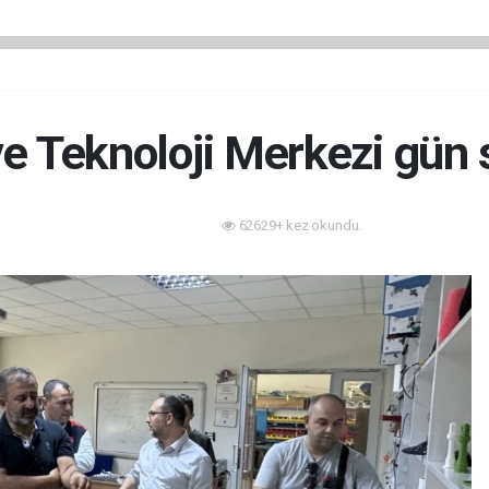
ve Teknoloji Merkezi gün 
62629+ kez okundu.
Teknoloji