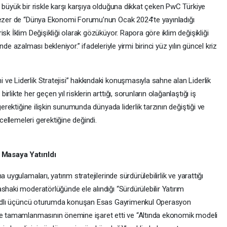
 büyük bir riskle karşı karşıya olduğuna dikkat çeken PwC Türkiye
 Sezer de “Dünya Ekonomi Forumu’nun Ocak 2024’te yayınladığı
sk İklim Değişikliği olarak gözüküyor. Rapora göre iklim değişikliği
sinde azalması bekleniyor.” ifadeleriyle yirmi birinci yüz yılın güncel kriz
ve Liderlik Stratejisi” hakkındaki konuşmasıyla sahne alan Liderlik
likte her geçen yıl risklerin arttığı, sorunların olağanlaştığı iş
gerektiğine ilişkin sunumunda dünyada liderlik tarzının değiştiği ve
ncellemeleri gerektiğine değindi.
r Masaya Yatırıldı
 uygulamaları, yatırım stratejilerinde sürdürülebilirlik ve yarattığı
shaki moderatörlüğünde ele alındığı “Sürdürülebilir Yatırım
r” adlı üçüncü oturumda konuşan Esas Gayrimenkul Operasyon
mle tamamlanmasının önemine işaret etti ve “Altında ekonomik modeli