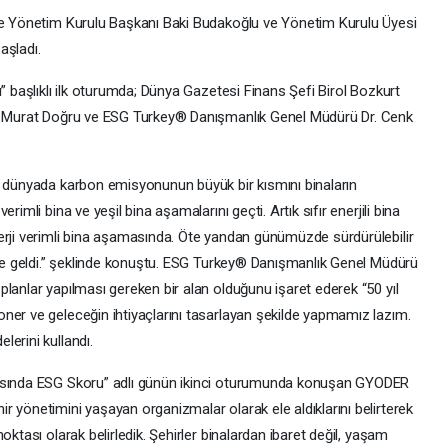
eme Yönetim Kurulu Başkanı Baki Budakoğlu ve Yönetim Kurulu Üyesi
aşladı.
” başlıklı ilk oturumda; Dünya Gazetesi Finans Şefi Birol Bozkurt
nı Murat Doğru ve ESG Turkey® Danışmanlık Genel Müdürü Dr. Cenk
, dünyada karbon emisyonunun büyük bir kısmını binaların
imli bina ve yeşil bina aşamalarını geçti. Artık sıfır enerjili bina
erji verimli bina aşamasında. Öte yandan günümüzde sürdürülebilir
line geldi.” şeklinde konuştu. ESG Turkey® Danışmanlık Genel Müdürü
lanlar yapılması gereken bir alan olduğunu işaret ederek “50 yıl
ner ve geleceğin ihtiyaçlarını tasarlayan şekilde yapmamız lazım.
erini kullandı.
masında ESG Skoru” adlı günün ikinci oturumunda konuşan GYODER
 yönetimini yaşayan organizmalar olarak ele aldıklarını belirterek
oktası olarak belirledik. Şehirler binalardan ibaret değil, yaşam