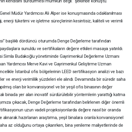
sinin kendisini sürdürmesi mümkün değil.” şeklinde konuştu.
nel Müdür Yardımcısı Ali Alper ise konuşmasında odaklanılması
 enerji tüketimi ve işletme süreçlerinin kesintisiz, kaliteli ve verimli
tkisi” başlıklı dördüncü oturumda Denge Değerleme tarafından
aydaşlara sunuldu ve sertifikaların değere etkileri masaya yatırıldı.
yesi Simla Budakoğlu yönetiminde Gayrimenkul Değerleme Uzmanı
an Yardımcısı Merve Kavi ve Gayrimenkul Geliştirme Uzman
ncelikle İstanbul ofis bölgelerinin LEED sertifikasyon analizi ve bazı
mler ve enerji verimlilik yüzdeleri ele alındı. Devamında bir süredir saha
 yapılmış olan bir konvansiyonel ve bir yeşil ofis binasının değer
ikalı binada yer alan inovatif sürdürülebilir yöntemlerin yarattığı katma
mıza çıkacak, Denge Değerleme tarafından belirlenen diğer önemli
ifikasyonun uzun vadeli projeksiyonlarda değere nasıl bir oranda
ate alınarak hazırlanan araştırma, yeşil binalara oranla konvansiyonel
daha az olduğunu ortaya çıkarırken, bina yenileme maliyetlerinde de