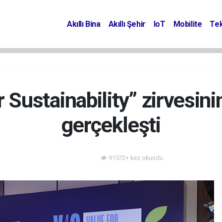
Akıllı Bina
Akıllı Şehir
IoT
Mobilite
Tek
 Sustainability” zirvesinin
gerçekleşti
91572+ kez okundu.
Akıllı Bina