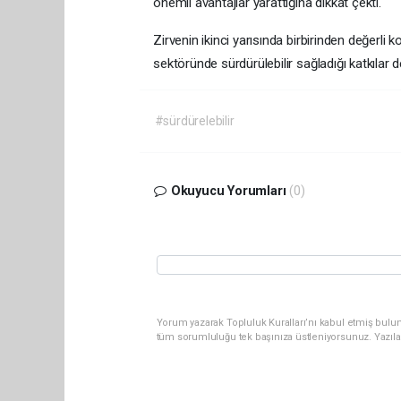
önemli avantajlar yarattığına dikkat çekti.
Zirvenin ikinci yarısında birbirinden değerli
sektöründe sürdürülebilir sağladığı katkılar 
#sürdürelebilir
Okuyucu Yorumları
(0)
Yorum yazarak Topluluk Kuralları’nı kabul etmiş bulun
tüm sorumluluğu tek başınıza üstleniyorsunuz. Yazıla