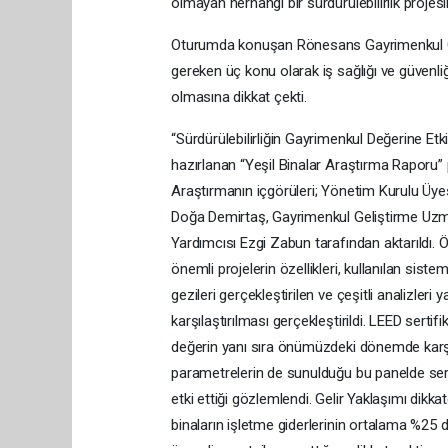
olmayan herhangi bir sürdürülebilirlik proje
Oturumda konuşan Rönesans Gayrimenkul Ge
gereken üç konu olarak iş sağlığı ve güvenliği,
olmasına dikkat çekti.
“Sürdürülebilirliğin Gayrimenkul Değerine E
hazırlanan “Yeşil Binalar Araştırma Raporu” p
Araştırmanın içgörüleri; Yönetim Kurulu Ü
Doğa Demirtaş, Gayrimenkul Geliştirme Uzm
Yardımcısı Ezgi Zabun tarafından aktarıldı. Ö
önemli projelerin özellikleri, kullanılan siste
gezileri gerçekleştirilen ve çeşitli analizleri
karşılaştırılması gerçekleştirildi. LEED sertif
değerin yanı sıra önümüzdeki dönemde karşı
parametrelerin de sunulduğu bu panelde sert
etki ettiği gözlemlendi. Gelir Yaklaşımı dikk
binaların işletme giderlerinin ortalama %25 