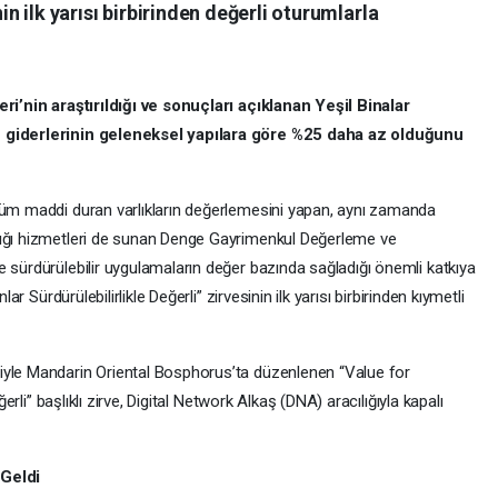
nin ilk yarısı birbirinden değerli oturumlarla
eri’nin araştırıldığı ve sonuçları açıklanan Yeşil Binalar
me giderlerinin geleneksel yapılara göre %25 daha az olduğunu
tüm maddi duran varlıkların değerlemesini yapan, aynı zamanda
lığı hizmetleri de sunan Denge Gayrimenkul Değerleme ve
 sürdürülebilir uygulamaların değer bazında sağladığı önemli katkıya
ar Sürdürülebilirlikle Değerli” zirvesinin ilk yarısı birbirinden kıymetli
iyle Mandarin Oriental Bosphorus’ta düzenlenen “Value for
ğerli” başlıklı zirve, Digital Network Alkaş (DNA) aracılığıyla kapalı
 Geldi