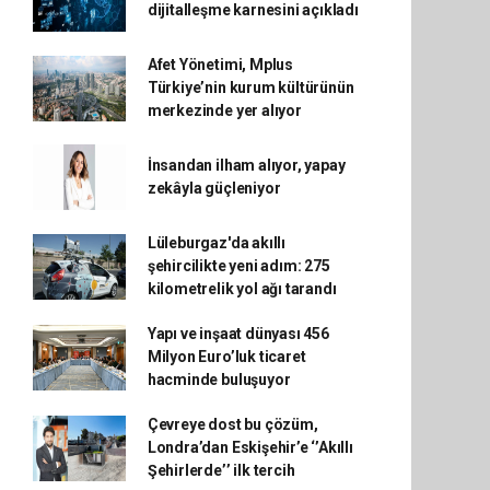
dijitalleşme karnesini açıkladı
Afet Yönetimi, Mplus
Türkiye’nin kurum kültürünün
merkezinde yer alıyor
İnsandan ilham alıyor, yapay
zekâyla güçleniyor
Lüleburgaz'da akıllı
şehircilikte yeni adım: 275
kilometrelik yol ağı tarandı
Yapı ve inşaat dünyası 456
Milyon Euro’luk ticaret
hacminde buluşuyor
Çevreye dost bu çözüm,
Londra’dan Eskişehir’e ‘’Akıllı
Şehirlerde’’ ilk tercih