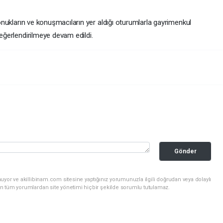
 konukların ve konuşmacıların yer aldığı oturumlarla gayrimenkul
değerlendirilmeye devam edildi.
Gönder
uyor ve akillibinam.com sitesine yaptığınız yorumunuzla ilgili doğrudan veya dolaylı
n tüm yorumlardan site yönetimi hiçbir şekilde sorumlu tutulamaz.