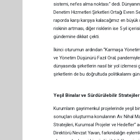
sistemi, nefes alma noktası.” dedi. Dünyanın
Denetim Hizmetleri Şirketleri Ortağı Evren
raporda karşı karşıya kalacağımız en büyük ri
riskinin artması, diğer risklerin ise 5 yıl içeri
gündemine dikkat çekti.
İkinci oturumun ardından “Karmaşa Yönetimi 
ve Yönetim Düşünürü Fazıl Oral; pandemiyle bir
dünyasında şirketlerin nasıl bir yol izlemesi 
şirketlerin de bu doğrultuda politikalarını gü
Yeşil Binalar ve Sürdürülebilir Stratejile
Kurumların gayrimenkul projelerinde yeşil bina
sonuçları oluşturma konularının Av. Nihal Ma
Stratejileri, Kurumsal Projeler ve Hedefle
Direktörü Nevzat Yavan, farkındalığın eyle