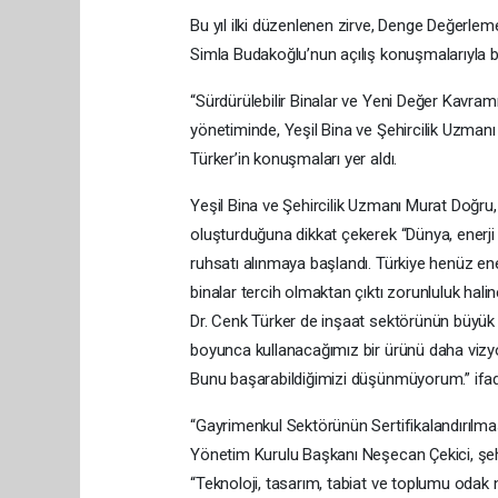
Bu yıl ilki düzenlenen zirve, Denge Değerl
Simla Budakoğlu’nun açılış konuşmalarıyla b
“Sürdürülebilir Binalar ve Yeni Değer Kavramı
yönetiminde, Yeşil Bina ve Şehircilik Uzma
Türker’in konuşmaları yer aldı.
Yeşil Bina ve Şehircilik Uzmanı Murat Doğru
oluşturduğuna dikkat çekerek “Dünya, enerji ver
ruhsatı alınmaya başlandı. Türkiye henüz en
binalar tercih olmaktan çıktı zorunluluk ha
Dr. Cenk Türker de inşaat sektörünün büyük p
boyunca kullanacağımız bir ürünü daha vizyo
Bunu başarabildiğimizi düşünmüyorum.” ifadel
“Gayrimenkul Sektörünün Sertifikalandırıl
Yönetim Kurulu Başkanı Neşecan Çekici, şehir
“Teknoloji, tasarım, tabiat ve toplumu odak n