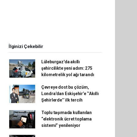
İlginizi Çekebilir
Lüleburgaz'da akıllı
şehircilikte yeni adım: 275
kilometrelik yol ağı tarandı
Çevreye dost bu çözüm,
Londra’dan Eskişehir’e ‘’Akıllı
Şehirlerde’’ ilk tercih
Toplu taşımada kullanılan
“elektronik ücret toplama
sistemi” yenileniyor