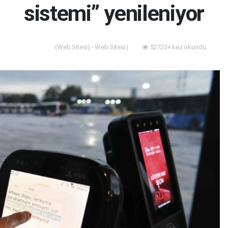
sistemi” yenileniyor
(Web Sitesi) - Web Sitesi |
52723+ kez okundu.
Akıllı Şehir