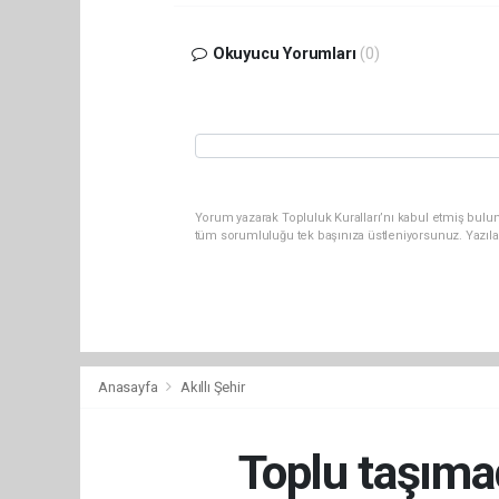
Okuyucu Yorumları
(0)
Yorum yazarak Topluluk Kuralları’nı kabul etmiş bulun
tüm sorumluluğu tek başınıza üstleniyorsunuz. Yazıla
Anasayfa
Akıllı Şehir
Toplu taşımad