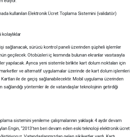
m ediyor.
da kullanılan Elektronik Ücret Toplama Sistemini (validatör)
 kolaylıklar
çişi sağlanacak, sürücü kontrol paneli üzerinden şüpheli işlemler
önün geçilecek. Otobüsleri iç kısmında bulunan ekranlar vasıtasıyla
ler yapılacak. Ayrıca yeni sistemle birlikte kart dolum noktaları için
marketler ve alternatif uygulamalar üzerinde de kart dolum işlemleri
di Kartları ile de geçiş sağlanabilecektir. Mobil uygulama üzerinden
in sağlandığı yöntemler ile de vatandaşlar teknolojinin getirdiği
toplama sistemini yenileme çalışmalarının yaklaşık 4 aydır devam
ylan Engin, “2013’ten beri devam eden eski teknoloji elektronik ücret
ğiştiriyoruz. Vatandaşlarımızdan gelen şikâyetler vardı. Kartı