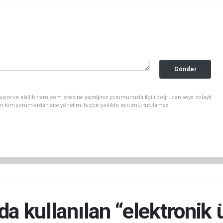
Gönder
uyor ve akillibinam.com sitesine yaptığınız yorumunuzla ilgili doğrudan veya dolaylı
n tüm yorumlardan site yönetimi hiçbir şekilde sorumlu tutulamaz.
a kullanılan “elektronik