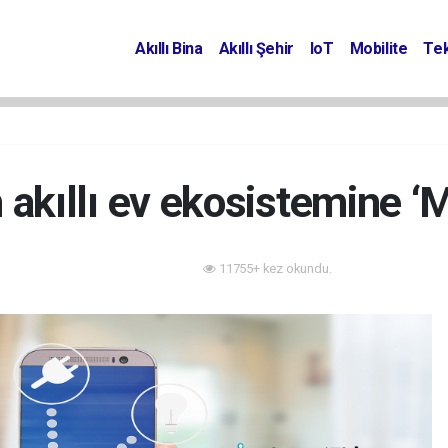
Akıllı Bina
Akıllı Şehir
IoT
Mobilite
Tek
kıllı ev ekosistemine ‘Ma
11755+ kez okundu.
Akıllı Bina