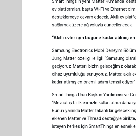
SmartThings'in yeni ‘Matter Kumanda’ desteği
ev platformları, başta Wi-Fi ve Ethernet olm
desteklemeye devam edecek. Akıllı ev platfor
sağlamak üzere ağ yoluyla güncellenecek.
“Akıllı evler için bugüne kadar atılmış e
Samsung Electronics Mobil Deneyim Bölüm
Jung, Matter özelliği ile ilgili “Samsung ola
geçiyoruz. Matter’ı bizim geleceğimiz olarak 
cihaz uyumluluğu sunuyoruz. Matter, akıllı 
kadar atılmış en önemli adımı temsil ediyor”
SmartThings Ürün Başkan Yardımcısı ve Con
“Mevcut iş birliklerimizle kullanıcılara dah
Bunun yanında Matter tabanlı bir gelecek in
eklenen Matter ve Thread desteğiyle birlikte,
isteyen herkes için SmartThings en esnek ek