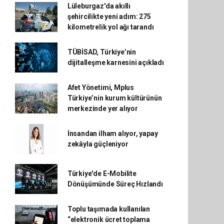
Lüleburgaz'da akıllı
şehircilikte yeni adım: 275
kilometrelik yol ağı tarandı
TÜBİSAD, Türkiye’nin
dijitalleşme karnesini açıkladı
Afet Yönetimi, Mplus
Türkiye’nin kurum kültürünün
merkezinde yer alıyor
İnsandan ilham alıyor, yapay
zekâyla güçleniyor
Türkiye'de E-Mobilite
Dönüşümünde Süreç Hızlandı
Toplu taşımada kullanılan
“elektronik ücret toplama