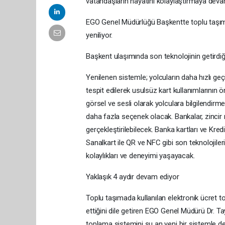
vatandaşların hayatını kolaylaştırmaya deva
EGO Genel Müdürlüğü Başkentte toplu taşıma
yeniliyor.
Başkent ulaşımında son teknolojinin getirdiği
Yenilenen sistemle; yolcuların daha hızlı ge
tespit edilerek usulsüz kart kullanımlarının 
görsel ve sesli olarak yolculara bilgilendirme
daha fazla seçenek olacak. Bankalar, zincir 
gerçekleştirilebilecek. Banka kartları ve Kre
Sanalkart ile QR ve NFC gibi son teknolojiler
kolaylıkları ve deneyimi yaşayacak.
Yaklaşık 4 aydır devam ediyor
Toplu taşımada kullanılan elektronik ücret 
ettiğini dile getiren EGO Genel Müdürü Dr. Ta
toplama sistemini şu an yeni bir sistemle de