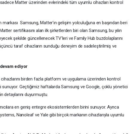
 sadece Matter üzerinden evlerindeki tüm uyumlu cihazları kontrol
elen markası Samsung, Matter'ın gelişim yolculuğuna en başından beri
ter sertifikasını alan ilk şirketlerden biri olan Samsung, bu yılın
eyecek şekilde güncellenecek TV'leri ve Family Hub buzdolaplarını
çüncü taraf cihazların sunduğu deneyim de sadeleştirilmiş ve
 devam ediyor
 cihazlarını birden fazla platform ve uygulama üzerinden kontrol
ği sunuyor. Geçtiğimiz haftalarda Samsung ve Google, çoklu yönetici
inin detaylarını duyurmuştu.
cılara en geniş entegre ekosistemlerden birini sunuyor. Ayrıca
 Systems, Nanoleaf ve Yale gibi birçok markanın cihazlarıyla uyumlu