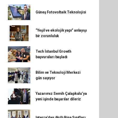
Güneş Fotovoltaik Teknolojisi
“Yeşil ve ekolojik yapı” anlayışı
bir zorunluluk
Tech İstanbul Growth
başvuruları başladı
Bilim ve Teknoloji Merkezi
gün sayıyor
Yazarımız Semih Çalapkulu’ya
yeni işinde başarılar dileriz
Interra’dan Akıllı Bina Sınıfları