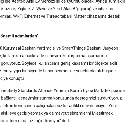
 ise Aeotec Akıllı Ev Merkezi ile de uyumlu olacak. Ayrıca, tüm akıllı
ak üzere, Zigbee, Z-Wave ve Yerel Alan Ağı gibi ağ ve cihazları
mları, Wi-Fi, Ethernet ve Thread tabanlı Matter cihazlarına destek
n önemli adımlardan”
ü Kurumsal Başkan Yardımcısı ve SmartThings Başkanı Jaeyeon
rak, kullanıcılara harikulade deneyimler oluşturma aşamasına
görüyoruz. Böylece, kullanıcılara geniş kapsamlı bir ölçekte akıllı
evlerin yaygın bir biçimde benimsenmesine yönelik olarak bugüne
 diye konuştu.
nectivity Standards Alliance Yönetim Kurulu Üyesi Mark Tekippe ise
a iyi bağlantılı deneyimler sunma konusunda desteğimizi sürdürüyoruz.
şa etme konusunda çalışmalarımız kararlılıkla devam ediyor. Yeni
 akıllı eve geçiş yapmak ya da mevcut sistemlerini iyileştirmek
osistem olma özelliğini koruyor” dedi.