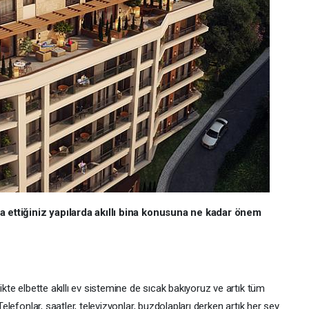
nşa ettiğiniz yapılarda akıllı bina konusuna ne kadar önem
ikte elbette akıllı ev sistemine de sıcak bakıyoruz ve artık tüm
Telefonlar, saatler, televizyonlar, buzdolapları derken artık her şey