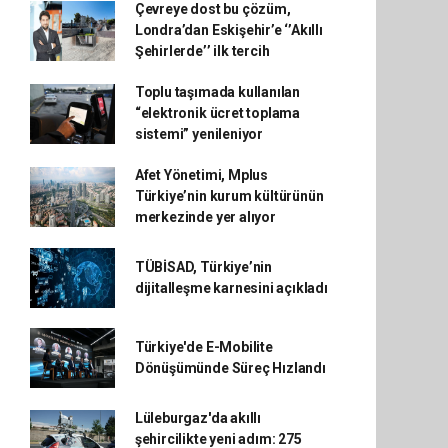
Çevreye dost bu çözüm,
Londra’dan Eskişehir’e ‘’Akıllı
Şehirlerde’’ ilk tercih
Toplu taşımada kullanılan
“elektronik ücret toplama
sistemi” yenileniyor
Afet Yönetimi, Mplus
Türkiye’nin kurum kültürünün
merkezinde yer alıyor
TÜBİSAD, Türkiye’nin
dijitalleşme karnesini açıkladı
Türkiye'de E-Mobilite
Dönüşümünde Süreç Hızlandı
Lüleburgaz'da akıllı
şehircilikte yeni adım: 275