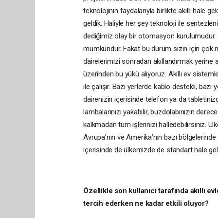
teknolojinin faydalarıyla birlikte akıllı hale g
geldik. Haliyle her şey teknoloji ile sentezlen
dediğimiz olay bir otomasyon kurulumudur.
mümkündür. Fakat bu durum sizin için çok ma
dairelerimizi sonradan akıllandırmak yerine ak
üzerinden bu yükü alıyoruz. Akıllı ev siste
ile çalışır. Bazı yerlerde kablo destekli, baz
dairenizin içerisinde telefon ya da tabletinizd
lambalarınızı yakabilir, buzdolabınızın dereces
kalkmadan tüm işlerinizi halledebilirsiniz
Avrupa’nın ve Amerika’nın bazı bölgelerinde
içerisinde de ülkemizde de standart hale g
Özellikle son kullanıcı tarafında akıllı ev
tercih ederken ne kadar etkili oluyor?