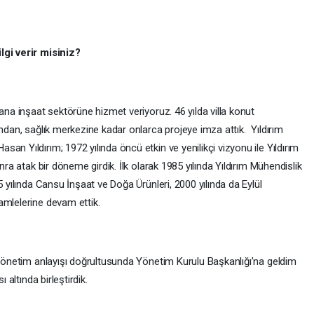
lgi verir misiniz?
yana inşaat sektörüne hizmet veriyoruz. 46 yılda villa konut
ından, sağlık merkezine kadar onlarca projeye imza attık. Yıldırım
an Yıldırım; 1972 yılında öncü etkin ve yenilikçi vizyonu ile Yıldırım
nra atak bir döneme girdik. İlk olarak 1985 yılında Yıldırım Mühendislik
5 yılında Cansu İnşaat ve Doğa Ürünleri, 2000 yılında da Eylül
amlelerine devam ettik.
ş yönetim anlayışı doğrultusunda Yönetim Kurulu Başkanlığı’na geldim
 altında birleştirdik.