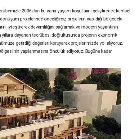
ecrübemizle 2006’dan bu yana yaşam koşullarını geliştirecek kentsel
 dönüşüm projelerinde önceliğimiz projelerin yapıldığı bölgedeki
larını iyileştirerek devamlılığını sağlamak ve modern yaşantının
un yıllara dayanan tecrübesi doğrultusunda projenin ekonomik
nümüze getirdiği değerleri koruyarak projelerimizde yol alıyoruz.
ti Bölgesi’nin yapılanmasına öncülük ediyoruz. Bugüne kadar