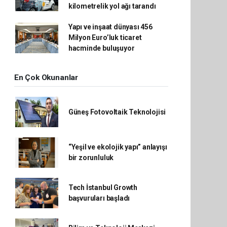
kilometrelik yol ağı tarandı
Yapı ve inşaat dünyası 456
Milyon Euro’luk ticaret
hacminde buluşuyor
En Çok Okunanlar
Güneş Fotovoltaik Teknolojisi
“Yeşil ve ekolojik yapı” anlayışı
bir zorunluluk
Tech İstanbul Growth
başvuruları başladı