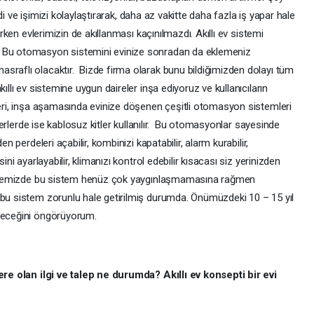
eldi ve işimizi kolaylaştırarak, daha az vakitte daha fazla iş yapar hale
irken evlerimizin de akıllanması kaçınılmazdı. Akıllı ev sistemi
 Bu otomasyon sistemini evinize sonradan da eklemeniz
sraflı olacaktır. Bizde firma olarak bunu bildiğimizden dolayı tüm
ıllı ev sistemine uygun daireler inşa ediyoruz ve kullanıcıların
mleri, inşa aşamasında evinize döşenen çeşitli otomasyon sistemleri
ı yerlerde ise kablosuz kitler kullanılır. Bu otomasyonlar sayesinde
en perdeleri açabilir, kombinizi kapatabilir, alarm kurabilir,
ini ayarlayabilir, klimanızı kontrol edebilir kısacası siz yerinizden
. Ülkemizde bu sistem henüz çok yaygınlaşmamasına rağmen
 bu sistem zorunlu hale getirilmiş durumda. Önümüzdeki 10 – 15 yıl
eleceğini öngörüyorum.
lere olan ilgi ve talep ne durumda? Akıllı ev konsepti bir evi