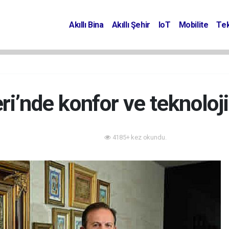
Akıllı Bina
Akıllı Şehir
IoT
Mobilite
Tek
eri’nde konfor ve teknoloj
4185+ kez okundu.
Röportaj