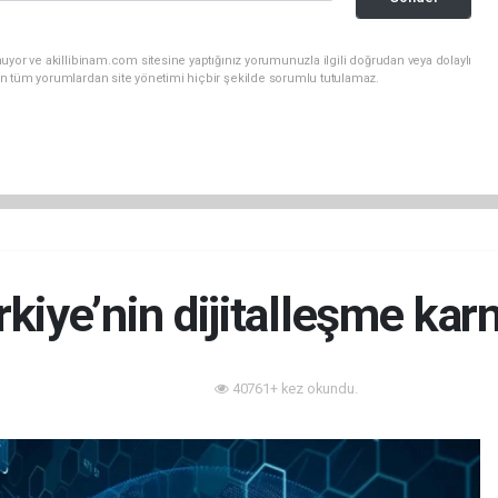
uyor ve akillibinam.com sitesine yaptığınız yorumunuzla ilgili doğrudan veya dolaylı
n tüm yorumlardan site yönetimi hiçbir şekilde sorumlu tutulamaz.
iye’nin dijitalleşme karn
40761+ kez okundu.
Enerji