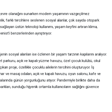
ir çevre olanağını sunarken modern yaşamının vazgeçilmez
nlik, farklı tercihlere seslenen sosyal alanlar, çok sayıda otopark
fu sağlayan üstün teknoloji kullanımı, yaşam keyfini artıran klima,
nist’i benzerlerinden ayrıştırıyor.
jenin sosyal alanları ise özlenen bir yaşam tarzının kapılarını aralıyor.
let parkuru, açık ve kapalı yüzme havuzu, özel çocuk kulübü, okul
ıkan proje, özellikle çocuklu ailelerin tercihini oluşturuyor. İş
har ve masaj odaları, açık ve kapalı havuzu, oyun salonu, kafe ve
dalarında günün yorgunluğunu atıyor. Pandemiyle birlikte daha da
kları, sunduğu hijyenik ortamla kullanıcıların sağlığını güvence