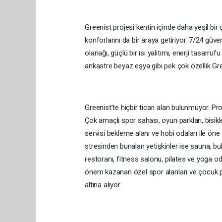
Greenist projesi kentin içinde daha yeşil b
konforlarını da bir araya getiriyor. 7/24 güve
olanağı, güçlü bir ısı yalıtımı, enerji tasarru
ankastre beyaz eşya gibi pek çok özellik Gree
Greenist’te hiçbir ticari alan bulunmuyor. Pro
Çok amaçlı spor sahası, oyun parkları, bisik
servisi bekleme alanı ve hobi odaları ile öne ç
stresinden bunalan yetişkinler ise sauna, bu
restoranı, fitness salonu, pilates ve yoga o
önem kazanan özel spor alanları ve çocuk par
altına alıyor.