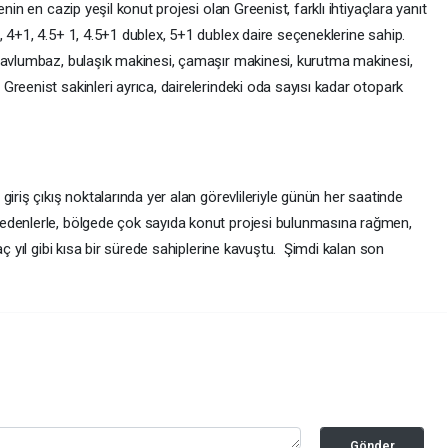
nin en cazip yeşil konut projesi olan Greenist, farklı ihtiyaçlara yanıt
 4+1, 4.5+ 1, 4.5+1 dublex, 5+1 dublex daire seçeneklerine sahip.
 davlumbaz, bulaşık makinesi, çamaşır makinesi, kurutma makinesi,
reenist sakinleri ayrıca, dairelerindeki oda sayısı kadar otopark
iriş çıkış noktalarında yer alan görevlileriyle günün her saatinde
edenlerle, bölgede çok sayıda konut projesi bulunmasına rağmen,
aç yıl gibi kısa bir sürede sahiplerine kavuştu. Şimdi kalan son
Gönder