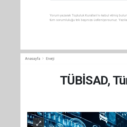
Yorum yazarak Topluluk Kuralları’nı kabul etmiş bulun
tüm sorumluluğu tek başınıza üstleniyorsunuz. Yazıla
Anasayfa
Enerji
TÜBİSAD, Türk