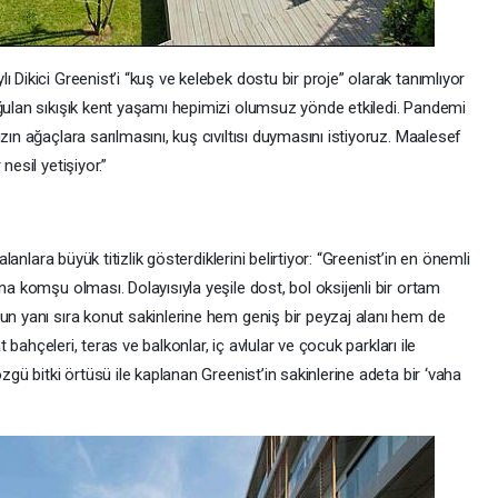
 Dikici Greenist’i “kuş ve kelebek dostu bir proje” olarak tanımlıyor
oğulan sıkışık kent yaşamı hepimizi olumsuz yönde etkiledi. Pandemi
zın ağaçlara sarılmasını, kuş cıvıltısı duymasını istiyoruz. Maalesef
nesil yetişiyor.”
alanlara büyük titizlik gösterdiklerini belirtiyor: “Greenist’in en önemli
na komşu olması. Dolayısıyla yeşile dost, bol oksijenli bir ortam
un yanı sıra konut sakinlerine hem geniş bir peyzaj alanı hem de
at bahçeleri, teras ve balkonlar, iç avlular ve çocuk parkları ile
zgü bitki örtüsü ile kaplanan Greenist’in sakinlerine adeta bir ‘vaha