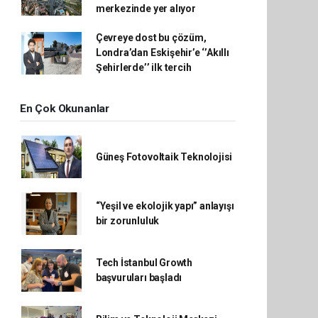
merkezinde yer alıyor
Çevreye dost bu çözüm,
Londra’dan Eskişehir’e ‘’Akıllı
Şehirlerde’’ ilk tercih
En Çok Okunanlar
Güneş Fotovoltaik Teknolojisi
“Yeşil ve ekolojik yapı” anlayışı
bir zorunluluk
Tech İstanbul Growth
başvuruları başladı