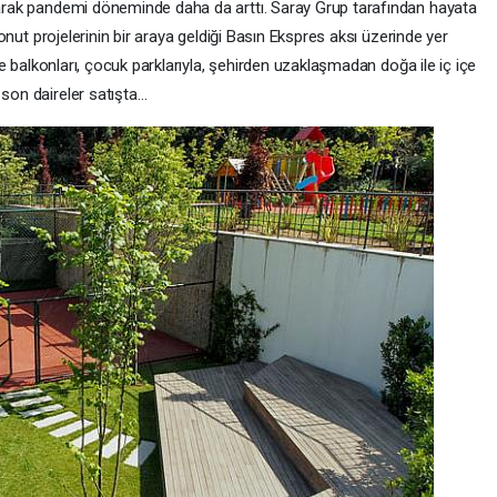
olarak pandemi döneminde daha da arttı. Saray Grup tarafından hayata
 konut projelerinin bir araya geldiği Basın Ekspres aksı üzerinde yer
s ve balkonları, çocuk parklarıyla, şehirden uzaklaşmadan doğa ile iç içe
 son daireler satışta…