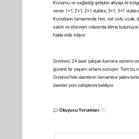
Konumu ve sağladığı gelişkin altyapı ile bölge
veren 1+1, 2+1, 2+1 dublex, 3+1, 3+1 dublex,
Konutların tamamında fırın, set üstü ocak,
salon ve ebeveyn odasında klima bulunuyor. G
hakkı elde ediyor.
Greenist, 24 saat çalışan kamera sistemi ve g
güvenli bir yaşam ortamı sunuyor. Tüm bu n
Greenist’teki dairelerin tamamına yakını birk
daireler yeni sahiplerini bekliyor.
Okuyucu Yorumları
(0)