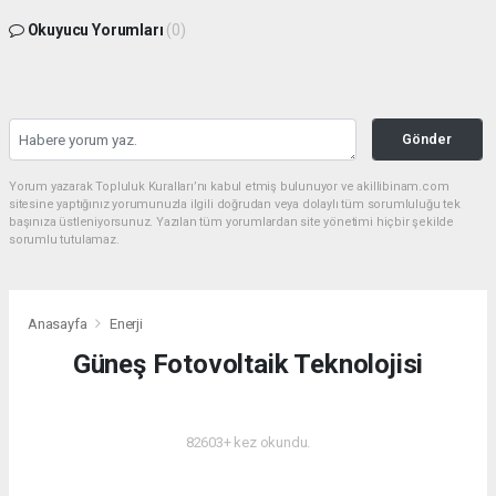
Okuyucu Yorumları
(0)
Gönder
Yorum yazarak Topluluk Kuralları’nı kabul etmiş bulunuyor ve akillibinam.com
sitesine yaptığınız yorumunuzla ilgili doğrudan veya dolaylı tüm sorumluluğu tek
başınıza üstleniyorsunuz. Yazılan tüm yorumlardan site yönetimi hiçbir şekilde
sorumlu tutulamaz.
Anasayfa
Enerji
Güneş Fotovoltaik Teknolojisi
ENERJI
82603+ kez okundu.