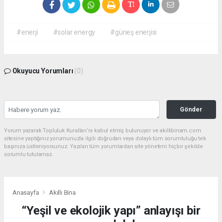
#enerji
#solar energy
#güneş enerjisi
Okuyucu Yorumları
(0)
Gönder
Yorum yazarak Topluluk Kuralları’nı kabul etmiş bulunuyor ve akillibinam.com
sitesine yaptığınız yorumunuzla ilgili doğrudan veya dolaylı tüm sorumluluğu tek
başınıza üstleniyorsunuz. Yazılan tüm yorumlardan site yönetimi hiçbir şekilde
sorumlu tutulamaz.
Anasayfa
Akıllı Bina
“Yeşil ve ekolojik yapı” anlayışı bir