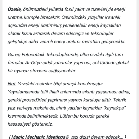
Özetle,
önümüzdeki yıllarda fosil yakıt ve türevleriyle enerji
üretme, komple bitecektir. Önümüzdeki yüzyıllar insanlık
açısından enerji üretiminin; yenilenebilir enerji kaynakları
olarak hızını artırarak devam edeceğiz ve teknolojiler
geliştikçe daha verimli enerji üretimi metotları gelişecektir.
Güneş Fotovoltaik Teknolojilerinde, ülkemizdeki ilgili tüm
firmalar, Ar-Ge’ye ciddi yatırımlar yapması, sektöründe global
bir oyuncu olmasını sağlayacaktır.
Not:
Yazıdaki resimler bilgi amaçlı konulmuştur.
Yayınlamasında telif ihlali anlamında sıkıntı yaşanması adına,
gerekli prosedürleri yapılması yayıncı kuruluşa aittir. Teknik
yazı ve/veya makale de, alıntı yapılan kaynaklar “kaynakça”
kısmında belirtilmektedir. Lütfen bu konuda gerekli
hassasiyeti gösteriniz.
(
Magic Mechanic Meetings
© yazı dizisi devam edecek… )