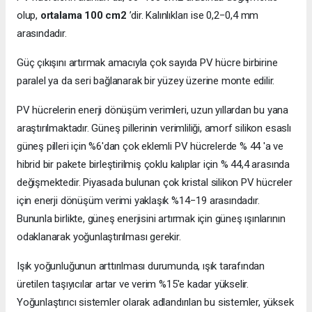
olup,
ortalama 100 cm2
’dir. Kalınlıkları ise 0,2−0,4 mm
arasındadır.
Güç çıkışını artırmak amacıyla çok sayıda PV hücre birbirine
paralel ya da seri bağlanarak bir yüzey üzerine monte edilir.
PV hücrelerin enerji dönüşüm verimleri, uzun yıllardan bu yana
araştırılmaktadır. Güneş pillerinin verimliliği, amorf silikon esaslı
güneş pilleri için %6'dan çok eklemli PV hücrelerde % 44 'a ve
hibrid bir pakete birleştirilmiş çoklu kalıplar için % 44,4 arasında
değişmektedir. Piyasada bulunan çok kristal silikon PV hücreler
için enerji dönüşüm verimi yaklaşık %14−19 arasındadır.
Bununla birlikte, güneş enerjisini artırmak için güneş ışınlarının
odaklanarak yoğunlaştırılması gerekir.
Işık yoğunluğunun arttırılması durumunda, ışık tarafından
üretilen taşıyıcılar artar ve verim %15'e kadar yükselir.
Yoğunlaştırıcı sistemler olarak adlandırılan bu sistemler, yüksek