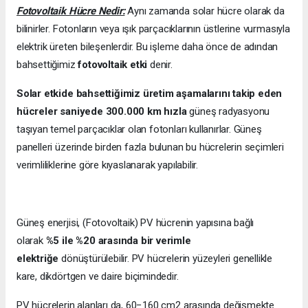
Fotovoltaik Hücre Nedir:
Aynı zamanda solar hücre olarak da
bilinirler. Fotonların veya ışık parçacıklarının üstlerine vurmasıyla
elektrik üreten bileşenlerdir. Bu işleme daha önce de adından
bahsettiğimiz
fotovoltaik etki
denir.
Solar etkide bahsettiğimiz üretim aşamalarını takip eden
hücreler saniyede 300.000 km hızla
güneş radyasyonu
taşıyan temel parçacıklar olan fotonları kullanırlar. Güneş
panelleri üzerinde birden fazla bulunan bu hücrelerin seçimleri
verimliliklerine göre kıyaslanarak yapılabilir.
Güneş enerjisi, (Fotovoltaik) PV hücrenin yapısına bağlı
olarak
%5 ile %20 arasında bir verimle
elektriğe
dönüştürülebilir. PV hücrelerin yüzeyleri genellikle
kare, dikdörtgen ve daire biçimindedir.
PV hücrelerin alanları da, 60−160 cm2 arasında değişmekte