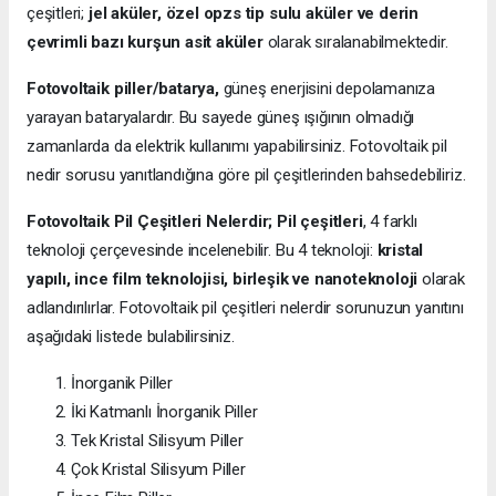
çeşitleri;
jel aküler, özel opzs tip sulu aküler ve derin
çevrimli bazı kurşun asit aküler
olarak sıralanabilmektedir.
Fotovoltaik piller/batarya,
güneş enerjisini depolamanıza
yarayan bataryalardır. Bu sayede güneş ışığının olmadığı
zamanlarda da elektrik kullanımı yapabilirsiniz. Fotovoltaik pil
nedir sorusu yanıtlandığına göre pil çeşitlerinden bahsedebiliriz.
Fotovoltaik Pil Çeşitleri Nelerdir;
Pil çeşitleri
, 4 farklı
teknoloji çerçevesinde incelenebilir. Bu 4 teknoloji:
kristal
yapılı, ince film teknolojisi, birleşik ve nanoteknoloji
olarak
adlandırılırlar. Fotovoltaik pil çeşitleri nelerdir sorunuzun yanıtını
aşağıdaki listede bulabilirsiniz.
İnorganik Piller
İki Katmanlı İnorganik Piller
Tek Kristal Silisyum Piller
Çok Kristal Silisyum Piller