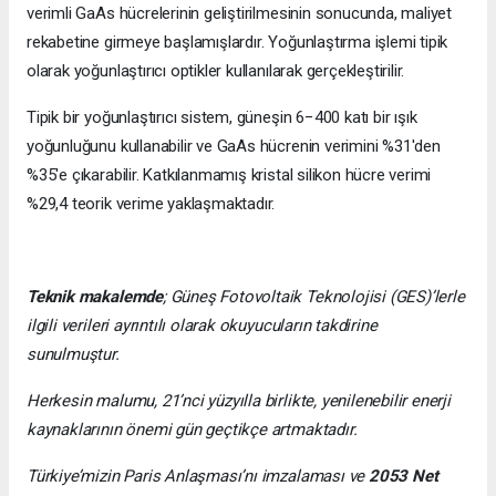
verimli GaAs hücrelerinin geliştirilmesinin sonucunda, maliyet
rekabetine girmeye başlamışlardır. Yoğunlaştırma işlemi tipik
olarak yoğunlaştırıcı optikler kullanılarak gerçekleştirilir.
Tipik bir yoğunlaştırıcı sistem, güneşin 6−400 katı bir ışık
yoğunluğunu kullanabilir ve GaAs hücrenin verimini %31'den
%35'e çıkarabilir. Katkılanmamış kristal silikon hücre verimi
%29,4 teorik verime yaklaşmaktadır.
Teknik makalemde
;
Güneş Fotovoltaik Teknolojisi
(GES)’lerle
ilgili verileri ayrıntılı olarak okuyucuların takdirine
sunulmuştur.
Herkesin malumu, 21’nci yüzyılla birlikte, yenilenebilir enerji
kaynaklarının önemi gün geçtikçe artmaktadır.
Türkiye’mizin Paris Anlaşması’nı imzalaması ve
2053 Net