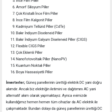
İnce Film Piller
Amorf Silisyum Piller
Çok Kristalli İnce Film Piller
İnce Film Kalgonit Piller
Kadmiyum Tellürid Piller (CdTe)
Bakır İndiyum Diseleneid Piller
Bakır İndiyum Galyum Diseleneid Piller (CIGS)
Flexible CIGS Piller
Çok Eklemli Piller
Nanofotovoltaik Piller (NanoPV)
Kuantum Noktalı Piller
Boya Hassasiyetli Piller
İnverterler;
Güneş panellerinin ürettiği elektrik DC yani doğru
akımdır. Ancak biz elektriğin iletimini ve dağıtımını AC yani
alternatif akım olarak yapmaktayız. Ayrıca evimizde
kullandığımız hemen hemen tüm cihazlar da AC elektrik ile
çalışmaktadır. Bundan dolayı da güneş panellerinin ürettiği DC