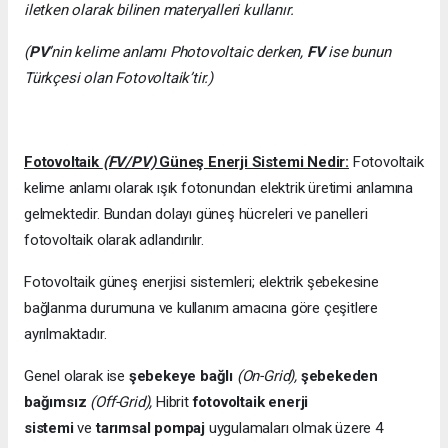
iletken olarak bilinen materyalleri kullanır.
(
PV
’nin kelime anlamı Photovoltaic derken,
FV
ise bunun
Türkçesi olan Fotovoltaik’tir.)
Fotovoltaik
(FV/PV)
Güneş Enerji Sistemi Nedir:
Fotovoltaik
kelime anlamı olarak ışık fotonundan elektrik üretimi anlamına
gelmektedir. Bundan dolayı güneş hücreleri ve panelleri
fotovoltaik olarak adlandırılır.
Fotovoltaik güneş enerjisi sistemleri; elektrik şebekesine
bağlanma durumuna ve kullanım amacına göre çeşitlere
ayrılmaktadır.
Genel olarak ise
şebekeye bağlı
(On-Grid),
şebekeden
bağımsız
(Off-Grid),
Hibrit
fotovoltaik enerji
sistemi
ve
tarımsal pompaj
uygulamaları olmak üzere 4