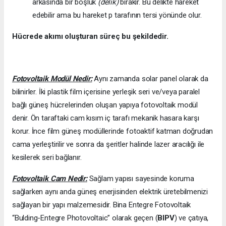
arkasında bir boşluk
(delik)
bırakır. Bu delikte hareket
edebilir ama bu hareket p tarafının tersi yönünde olur.
Hücrede akımı oluşturan süreç bu şekildedir.
Fotovoltaik Modül Nedir:
Aynı zamanda solar panel olarak da
bilinirler. İki plastik film içerisine yerleşik seri ve/veya paralel
bağlı güneş hücrelerinden oluşan yapıya fotovoltaik modül
denir. Ön taraftaki cam kısım iç tarafı mekanik hasara karşı
korur. İnce film güneş modüllerinde fotoaktif katman doğrudan
cama yerleştirilir ve sonra da şeritler halinde lazer aracılığı ile
kesilerek seri bağlanır.
Fotovoltaik Cam Nedir:
Sağlam yapısı sayesinde koruma
sağlarken aynı anda güneş enerjisinden elektrik üretebilmenizi
sağlayan bir yapı malzemesidir. Bina Entegre Fotovoltaik
“Bulding-Entegre Photovoltaic” olarak geçen (
BIPV
) ve çatıya,