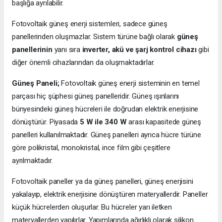
başlığa ayrılabilir.
Fotovoltaik güneş enerji sistemleri, sadece güneş
panellerinden oluşmazlar. Sistem türüne bağlı olarak
güneş
panellerinin
yanı sıra
inverter, akü ve şarj kontrol cihazı
gibi
diğer önemli cihazlarından da oluşmaktadırlar.
Güneş Paneli;
Fotovoltaik güneş enerji sisteminin en temel
parçası hiç şüphesi güneş panelleridir. Güneş ışınlarını
bünyesindeki güneş hücreleri ile doğrudan elektrik enerjisine
dönüştürür. Piyasada
5 W ile 340 W
arası kapasitede güneş
panelleri kullanılmaktadır. Güneş panelleri ayrıca hücre türüne
göre polikristal, monokristal, ince film gibi çeşitlere
ayrılmaktadır.
Fotovoltaik paneller ya da güneş panelleri, güneş enerjisini
yakalayıp, elektrik enerjisine dönüştüren materyallerdir. Paneller
küçük hücrelerden oluşurlar. Bu hücreler yarı iletken
materyallerden yapılırlar. Yapımlarında ağırlıklı olarak silikon