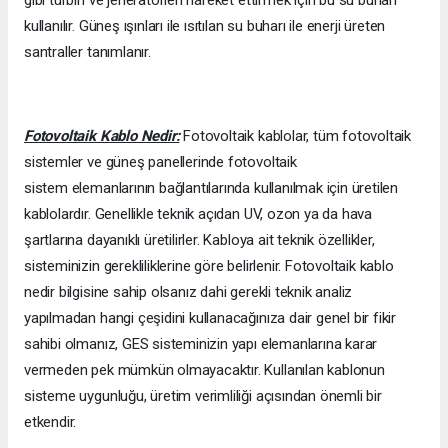
gibi türbin ve jeneratörleri hareket ettirmek için bu su buharı
kullanılır. Güneş ışınları ile ısıtılan su buharı ile enerji üreten
santraller tanımlanır.
Fotovoltaik Kablo Nedir:
Fotovoltaik kablolar, tüm fotovoltaik
sistemler ve güneş panellerinde fotovoltaik
sistem elemanlarının bağlantılarında kullanılmak için üretilen
kablolardır. Genellikle teknik açıdan UV, ozon ya da hava
şartlarına dayanıklı üretilirler. Kabloya ait teknik özellikler,
sisteminizin gerekliliklerine göre belirlenir. Fotovoltaik kablo
nedir bilgisine sahip olsanız dahi gerekli teknik analiz
yapılmadan hangi çeşidini kullanacağınıza dair genel bir fikir
sahibi olmanız, GES sisteminizin yapı elemanlarına karar
vermeden pek mümkün olmayacaktır. Kullanılan kablonun
sisteme uygunluğu, üretim verimliliği açısından önemli bir
etkendir.