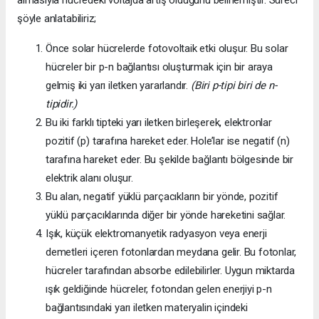
almasıyla hücredeki voltajda artış olduğunu belirlemiştir. Süreci
şöyle anlatabiliriz;
Önce solar hücrelerde fotovoltaik etki oluşur. Bu solar
hücreler bir p-n bağlantısı oluşturmak için bir araya
gelmiş iki yarı iletken yararlandır.
(Biri p-tipi biri de n-
tipidir.)
Bu iki farklı tipteki yarı iletken birleşerek, elektronlar
pozitif (p) tarafına hareket eder. Hole’lar ise negatif (n)
tarafına hareket eder. Bu şekilde bağlantı bölgesinde bir
elektrik alanı oluşur.
Bu alan, negatif yüklü parçacıkların bir yönde, pozitif
yüklü parçacıklarında diğer bir yönde hareketini sağlar.
Işık, küçük elektromanyetik radyasyon veya enerji
demetleri içeren fotonlardan meydana gelir. Bu fotonlar,
hücreler tarafından absorbe edilebilirler. Uygun miktarda
ışık geldiğinde hücreler, fotondan gelen enerjiyi p-n
bağlantısındaki yarı iletken materyalin içindeki