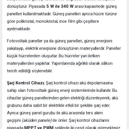
dönüştürür. Piyasada
5 W ile 340 W
arası kapasitede güneş
panelleri kullanılmaktadır. Güneş panelleri ayrıca hücre türüne
göre polikristal, monokristal, ince film gibi çeşitlere
ayrılmaktadır.
Fotovoltaik paneller ya da güneş panelleri, güneş enerjisini
yakalayıp, elektrik enerjisine dönüştüren materyallerdir. Paneller
küçük hücrelerden oluşurlar. Bu hücreler yarı iletken
materyallerden yapılırlar. Yapımlarında ağırlıklı olarak silikon
tercih edildiği söylenebilir.
Şarj Kontrol Cihazı;
Şarj kontrol cihazı akü depolamasına
sahip olan fotovoltaik güneş enerji sistemlerinde kullanılır. Bu
cihazlar güneş panellerinden gelen elektriği düzenleyerek, akü
grubunu daha sabit bir elektrikle etkili bir şekilde şarj eder.
Ayrıca güneş panel gurubu ile akü arasında ters akım
geçişini
(aküden panele)
de önler. Şarj kontrol cihazlarını
piyasada
MPPT ve PWM
şeklinde iki çeşit olarak görmekteyiz.