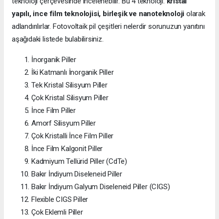
teknoloji çerçevesinde incelenebilir. Bu 4 teknoloji:
kristal
yapılı, ince film teknolojisi, birleşik ve nanoteknoloji
olarak
adlandırılırlar. Fotovoltaik pil çeşitleri nelerdir sorunuzun yanıtını
aşağıdaki listede bulabilirsiniz.
İnorganik Piller
İki Katmanlı İnorganik Piller
Tek Kristal Silisyum Piller
Çok Kristal Silisyum Piller
İnce Film Piller
Amorf Silisyum Piller
Çok Kristalli İnce Film Piller
İnce Film Kalgonit Piller
Kadmiyum Tellürid Piller (CdTe)
Bakır İndiyum Diseleneid Piller
Bakır İndiyum Galyum Diseleneid Piller (CIGS)
Flexible CIGS Piller
Çok Eklemli Piller