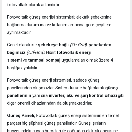
fotovoltaik olarak adlandırılır.
Fotovoltaik güneş enerjisi sistemleri; elektrik şebekesine
bağlanma durumuna ve kullanım amacına göre çeşitlere
ayrılmaktadır.
Genel olarak ise
şebekeye bağlı
(On-Grid),
şebekeden
bağımsız
(Off-Grid),
Hibrit
fotovoltaik enerji
sistemi
ve
tarımsal pompaj
uygulamaları olmak üzere 4
başlığa ayrılabilir.
Fotovoltaik güneş enerji sistemleri, sadece güneş
panellerinden oluşmazlar. Sistem türüne bağlı olarak
güneş
panellerinin
yanı sıra
inverter, akü ve şarj kontrol cihazı
gibi
diğer önemli cihazlarından da oluşmaktadırlar.
Güneş Paneli;
Fotovoltaik güneş enerji sisteminin en temel
parçası hiç şüphesi güneş panelleridir. Güneş ışınlarını
bünyesindeki güneş hücreleri ile doğrudan elektrik enerjisine