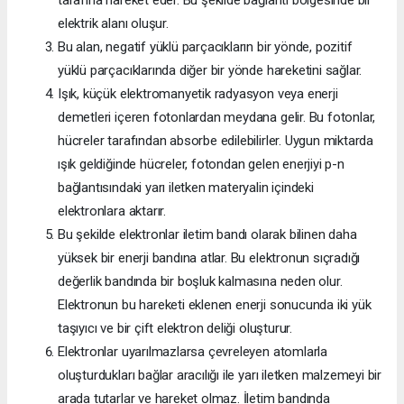
tarafına hareket eder. Bu şekilde bağlantı bölgesinde bir
elektrik alanı oluşur.
Bu alan, negatif yüklü parçacıkların bir yönde, pozitif
yüklü parçacıklarında diğer bir yönde hareketini sağlar.
Işık, küçük elektromanyetik radyasyon veya enerji
demetleri içeren fotonlardan meydana gelir. Bu fotonlar,
hücreler tarafından absorbe edilebilirler. Uygun miktarda
ışık geldiğinde hücreler, fotondan gelen enerjiyi p-n
bağlantısındaki yarı iletken materyalin içindeki
elektronlara aktarır.
Bu şekilde elektronlar iletim bandı olarak bilinen daha
yüksek bir enerji bandına atlar. Bu elektronun sıçradığı
değerlik bandında bir boşluk kalmasına neden olur.
Elektronun bu hareketi eklenen enerji sonucunda iki yük
taşıyıcı ve bir çift elektron deliği oluşturur.
Elektronlar uyarılmazlarsa çevreleyen atomlarla
oluşturdukları bağlar aracılığı ile yarı iletken malzemeyi bir
arada tutarlar ve hareket olmaz. İletim bandında