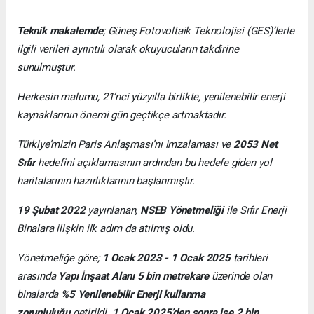
Teknik makalemde
;
Güneş Fotovoltaik Teknolojisi
(GES)’lerle
ilgili verileri ayrıntılı olarak okuyucuların takdirine
sunulmuştur.
Herkesin malumu, 21’nci yüzyılla birlikte, yenilenebilir enerji
kaynaklarının önemi gün geçtikçe artmaktadır.
Türkiye’mizin Paris Anlaşması’nı imzalaması ve
2053 Net
Sıfır
hedefini açıklamasının ardından bu hedefe giden yol
haritalarının hazırlıklarının başlanmıştır.
19 Şubat 2022
yayınlanan,
NSEB Yönetmeliği
ile Sıfır Enerji
Binalara ilişkin ilk adım da atılmış oldu.
Yönetmeliğe göre;
1 Ocak 2023 - 1 Ocak 2025
tarihleri
arasında
Yapı İnşaat Alanı 5 bin metrekare
üzerinde olan
binalarda
%5 Yenilenebilir Enerji kullanma
zorunluluğu
getirildi.
1 Ocak 2025’den sonra ise 2 bin