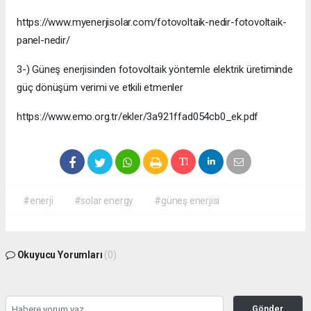
https://www.myenerjisolar.com/fotovoltaik-nedir-fotovoltaik-
panel-nedir/
3-) Güneş enerjisinden fotovoltaik yöntemle elektrik üretiminde
güç dönüşüm verimi ve etkili etmenler
https://www.emo.org.tr/ekler/3a921ffad054cb0_ek.pdf
#enerji
#solar energy
#güneş enerjisi
Okuyucu Yorumları
(0)
Gönder