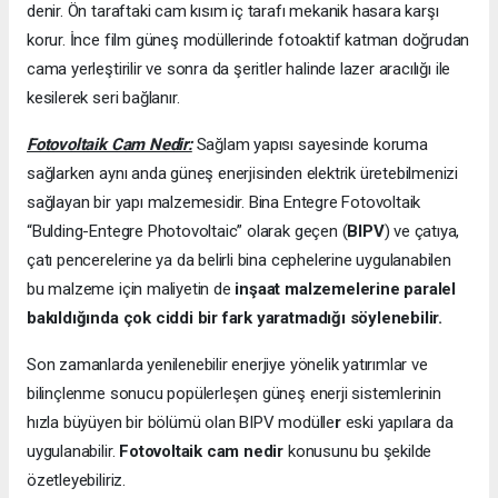
denir. Ön taraftaki cam kısım iç tarafı mekanik hasara karşı
korur. İnce film güneş modüllerinde fotoaktif katman doğrudan
cama yerleştirilir ve sonra da şeritler halinde lazer aracılığı ile
kesilerek seri bağlanır.
Fotovoltaik Cam Nedir:
Sağlam yapısı sayesinde koruma
sağlarken aynı anda güneş enerjisinden elektrik üretebilmenizi
sağlayan bir yapı malzemesidir. Bina Entegre Fotovoltaik
“Bulding-Entegre Photovoltaic” olarak geçen (
BIPV
) ve çatıya,
çatı pencerelerine ya da belirli bina cephelerine uygulanabilen
bu malzeme için maliyetin de
inşaat malzemelerine paralel
bakıldığında çok ciddi bir fark yaratmadığı söylenebilir.
Son zamanlarda yenilenebilir enerjiye yönelik yatırımlar ve
bilinçlenme sonucu popülerleşen güneş enerji sistemlerinin
hızla büyüyen bir bölümü olan BIPV modülle
r
eski yapılara da
uygulanabilir.
Fotovoltaik cam nedir
konusunu bu şekilde
özetleyebiliriz.