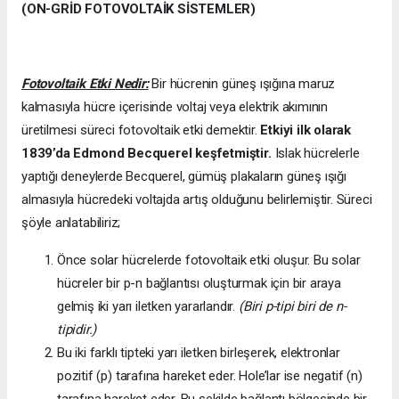
(ON-GRİD FOTOVOLTAİK SİSTEMLER)
Fotovoltaik Etki Nedir:
Bir hücrenin güneş ışığına maruz
kalmasıyla hücre içerisinde voltaj veya elektrik akımının
üretilmesi süreci fotovoltaik etki demektir.
Etkiyi ilk olarak
1839’da
Edmond Becquerel keşfetmiştir.
Islak hücrelerle
yaptığı deneylerde Becquerel, gümüş plakaların güneş ışığı
almasıyla hücredeki voltajda artış olduğunu belirlemiştir. Süreci
şöyle anlatabiliriz;
Önce solar hücrelerde fotovoltaik etki oluşur. Bu solar
hücreler bir p-n bağlantısı oluşturmak için bir araya
gelmiş iki yarı iletken yararlandır.
(Biri p-tipi biri de n-
tipidir.)
Bu iki farklı tipteki yarı iletken birleşerek, elektronlar
pozitif (p) tarafına hareket eder. Hole’lar ise negatif (n)