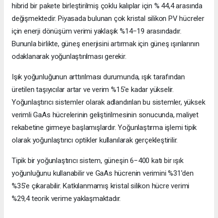
hibrid bir pakete birleştirilmiş çoklu kalıplar için % 44,4 arasında
değişmektedir. Piyasada bulunan çok kristal silikon PV hücreler
için enerji dönüşüm verimi yaklaşık %14−19 arasındadır.
Bununla birlikte, güneş enerjisini artırmak için güneş ışınlarının
odaklanarak yoğunlaştırılması gerekir.
Işık yoğunluğunun arttırılması durumunda, ışık tarafından
üretilen taşıyıcılar artar ve verim %15'e kadar yükselir.
Yoğunlaştırıcı sistemler olarak adlandırılan bu sistemler, yüksek
verimli GaAs hücrelerinin geliştirilmesinin sonucunda, maliyet
rekabetine girmeye başlamışlardır. Yoğunlaştırma işlemi tipik
olarak yoğunlaştırıcı optikler kullanılarak gerçekleştirilir.
Tipik bir yoğunlaştırıcı sistem, güneşin 6−400 katı bir ışık
yoğunluğunu kullanabilir ve GaAs hücrenin verimini %31'den
%35'e çıkarabilir. Katkılanmamış kristal silikon hücre verimi
%29,4 teorik verime yaklaşmaktadır.