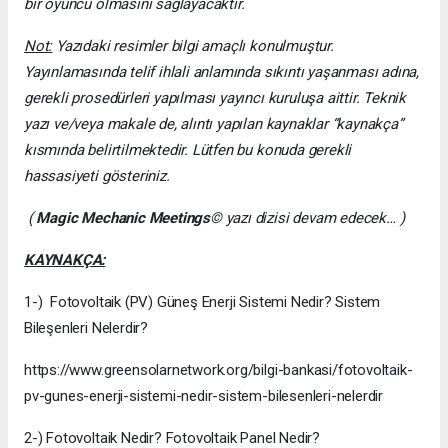
bir oyuncu olmasını sağlayacaktır.
Not:
Yazıdaki resimler bilgi amaçlı konulmuştur.
Yayınlamasında telif ihlali anlamında sıkıntı yaşanması adına,
gerekli prosedürleri yapılması yayıncı kuruluşa aittir. Teknik
yazı ve/veya makale de, alıntı yapılan kaynaklar “kaynakça”
kısmında belirtilmektedir. Lütfen bu konuda gerekli
hassasiyeti gösteriniz.
(
Magic Mechanic Meetings
© yazı dizisi devam edecek… )
KAYNAKÇA:
1-) Fotovoltaik (PV) Güneş Enerji Sistemi Nedir? Sistem
Bileşenleri Nelerdir?
https://www.greensolarnetwork.org/bilgi-bankasi/fotovoltaik-
pv-gunes-enerji-sistemi-nedir-sistem-bilesenleri-nelerdir
2-) Fotovoltaik Nedir? Fotovoltaik Panel Nedir?