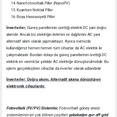
Nanofotovoltaik Piller (NanoPV)
Kuantum Noktalı Piller
Boya Hassasiyetli Piller
İnverterler;
Güneş panellerinin ürettiği elektrik DC yani doğru
akımdır. Ancak biz elektriğin iletimini ve dağıtımını AC yani
alternatif akım olarak yapmaktayız. Ayrıca evimizde
kullandığımız hemen hemen tüm cihazlar da AC elektrik ile
çalışmaktadır. Bundan dolayı da güneş panellerinin ürettiği DC
elektrik en verimli bir şekilde AC elektriğe dönüştürülmelidir. Bu
işlemi gerçekleştiren cihazlar da inverter olarak adlandırılır.
İnverterler: Doğru akımı, Alternatif akıma dönüştüren
elektronik cihazlardır.
Fotovoltaik (FV/PV)
Sistemler
; Fotovoltaik güneş enerji
sistemlerinin en çok bilinen çeşitleri
şebekeden ayrı off-grid