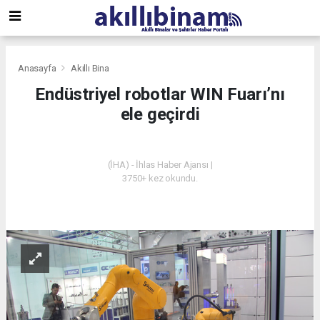
Anasayfa
Akıllı Bina
Endüstriyel robotlar WIN Fuarı’nı
ele geçirdi
AKILLI BINA
(İHA) - İhlas Haber Ajansı |
3750+ kez okundu.