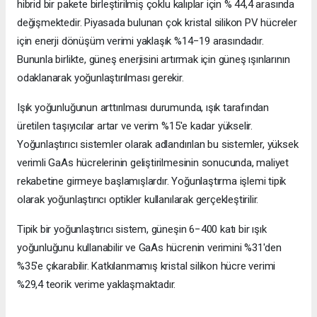
hibrid bir pakete birleştirilmiş çoklu kalıplar için % 44,4 arasında
değişmektedir. Piyasada bulunan çok kristal silikon PV hücreler
için enerji dönüşüm verimi yaklaşık %14−19 arasındadır.
Bununla birlikte, güneş enerjisini artırmak için güneş ışınlarının
odaklanarak yoğunlaştırılması gerekir.
Işık yoğunluğunun arttırılması durumunda, ışık tarafından
üretilen taşıyıcılar artar ve verim %15'e kadar yükselir.
Yoğunlaştırıcı sistemler olarak adlandırılan bu sistemler, yüksek
verimli GaAs hücrelerinin geliştirilmesinin sonucunda, maliyet
rekabetine girmeye başlamışlardır. Yoğunlaştırma işlemi tipik
olarak yoğunlaştırıcı optikler kullanılarak gerçekleştirilir.
Tipik bir yoğunlaştırıcı sistem, güneşin 6−400 katı bir ışık
yoğunluğunu kullanabilir ve GaAs hücrenin verimini %31'den
%35'e çıkarabilir. Katkılanmamış kristal silikon hücre verimi
%29,4 teorik verime yaklaşmaktadır.