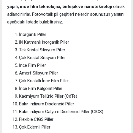
yapılı, ince film teknolojisi, birleşik ve nanoteknoloji
olarak
adlandırılırlar. Fotovoltaik pil çeşitleri nelerdir sorunuzun yanıtını
aşağıdaki listede bulabilirsiniz.
İnorganik Piller
İki Katmanlı İnorganik Piller
Tek Kristal Silisyum Piller
Çok Kristal Silisyum Piller
İnce Film Piller
Amorf Silisyum Piller
Çok Kristalli İnce Film Piller
İnce Film Kalgonit Piller
Kadmiyum Tellürid Piller (CdTe)
Bakır İndiyum Diseleneid Piller
Bakır İndiyum Galyum Diseleneid Piller (CIGS)
Flexible CIGS Piller
Çok Eklemli Piller