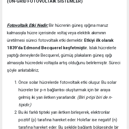
(ON-GRİD FOTOVOLTAİK SİSTEMLER)
Fotovoltaik Etki Nedir:
Bir hücrenin güneş ışığına maruz
kalmasıyla hücre içerisinde voltaj veya elektrik akımının
üretilmesi süreci fotovoltaik etki demektir.
Etkiyi ilk olarak
1839’da
Edmond Becquerel keşfetmiştir.
Islak hücrelerle
yaptığı deneylerde Becquerel, gümüş plakaların güneş ışığı
almasıyla hücredeki voltajda artış olduğunu belirlemiştir. Süreci
şöyle anlatabiliriz;
Önce solar hücrelerde fotovoltaik etki oluşur. Bu solar
hücreler bir p-n bağlantısı oluşturmak için bir araya
gelmiş iki yarı iletken yararlandır.
(Biri p-tipi biri de n-
tipidir.)
Bu iki farklı tipteki yarı iletken birleşerek, elektronlar
pozitif (p) tarafına hareket eder. Hole’lar ise negatif (n)
tarafına hareket eder. Bu şekilde bağlantı bölgesinde bir