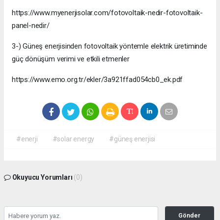
https://www.myenerjisolar.com/fotovoltaik-nedir-fotovoltaik-
panel-nedir/
3-) Güneş enerjisinden fotovoltaik yöntemle elektrik üretiminde
güç dönüşüm verimi ve etkili etmenler
https://www.emo.org.tr/ekler/3a921ffad054cb0_ek.pdf
#enerji
#solar energy
#güneş enerjisi
Okuyucu Yorumları
(0)
Gönder