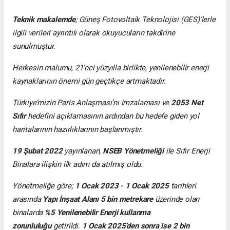
Teknik makalemde
;
Güneş Fotovoltaik Teknolojisi
(GES)’lerle
ilgili verileri ayrıntılı olarak okuyucuların takdirine
sunulmuştur.
Herkesin malumu, 21’nci yüzyılla birlikte, yenilenebilir enerji
kaynaklarının önemi gün geçtikçe artmaktadır.
Türkiye’mizin Paris Anlaşması’nı imzalaması ve
2053 Net
Sıfır
hedefini açıklamasının ardından bu hedefe giden yol
haritalarının hazırlıklarının başlanmıştır.
19 Şubat 2022
yayınlanan,
NSEB Yönetmeliği
ile Sıfır Enerji
Binalara ilişkin ilk adım da atılmış oldu.
Yönetmeliğe göre;
1 Ocak 2023 - 1 Ocak 2025
tarihleri
arasında
Yapı İnşaat Alanı 5 bin metrekare
üzerinde olan
binalarda
%5 Yenilenebilir Enerji kullanma
zorunluluğu
getirildi.
1 Ocak 2025’den sonra ise 2 bin