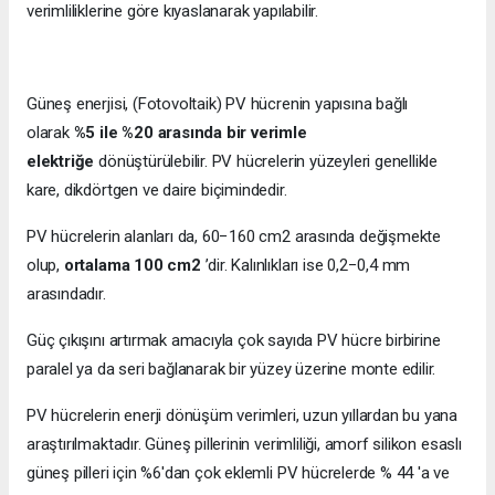
verimliliklerine göre kıyaslanarak yapılabilir.
Güneş enerjisi, (Fotovoltaik) PV hücrenin yapısına bağlı
olarak
%5 ile %20 arasında bir verimle
elektriğe
dönüştürülebilir. PV hücrelerin yüzeyleri genellikle
kare, dikdörtgen ve daire biçimindedir.
PV hücrelerin alanları da, 60−160 cm2 arasında değişmekte
olup,
ortalama 100 cm2
’dir. Kalınlıkları ise 0,2−0,4 mm
arasındadır.
Güç çıkışını artırmak amacıyla çok sayıda PV hücre birbirine
paralel ya da seri bağlanarak bir yüzey üzerine monte edilir.
PV hücrelerin enerji dönüşüm verimleri, uzun yıllardan bu yana
araştırılmaktadır. Güneş pillerinin verimliliği, amorf silikon esaslı
güneş pilleri için %6'dan çok eklemli PV hücrelerde % 44 'a ve