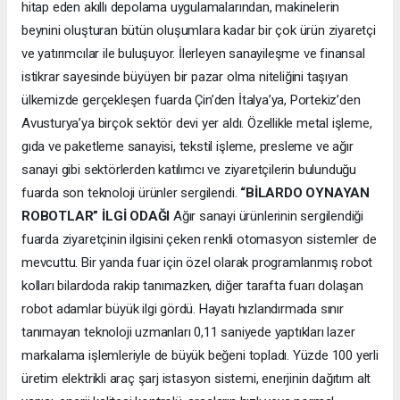
hitap eden akıllı depolama uygulamalarından, makinelerin
beynini oluşturan bütün oluşumlara kadar bir çok ürün ziyaretçi
ve yatırımcılar ile buluşuyor. İlerleyen sanayileşme ve finansal
istikrar sayesinde büyüyen bir pazar olma niteliğini taşıyan
ülkemizde gerçekleşen fuarda Çin’den İtalya’ya, Portekiz’den
Avusturya’ya birçok sektör devi yer aldı. Özellikle metal işleme,
gıda ve paketleme sanayisi, tekstil işleme, presleme ve ağır
sanayi gibi sektörlerden katılımcı ve ziyaretçilerin bulunduğu
fuarda son teknoloji ürünler sergilendi.
“BİLARDO OYNAYAN
ROBOTLAR” İLGİ ODAĞI
Ağır sanayi ürünlerinin sergilendiği
fuarda ziyaretçinin ilgisini çeken renkli otomasyon sistemler de
mevcuttu. Bir yanda fuar için özel olarak programlanmış robot
kolları bilardoda rakip tanımazken, diğer tarafta fuarı dolaşan
robot adamlar büyük ilgi gördü. Hayatı hızlandırmada sınır
tanımayan teknoloji uzmanları 0,11 saniyede yaptıkları lazer
markalama işlemleriyle de büyük beğeni topladı. Yüzde 100 yerli
üretim elektrikli araç şarj istasyon sistemi, enerjinin dağıtım alt