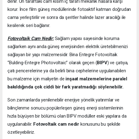
denir. Ön taraftaki cam kısım iç tarafı mekanik hasara karşı
korur. İnce film güneş modüllerinde fotoaktif katman doğrudan
cama yerleştirilir ve sonra da şeritler halinde lazer aracılığı ile
kesilerek seri bağlanır.
Fotovoltaik Cam Nedir:
Sağlam yapısı sayesinde koruma
sağlarken aynı anda güneş enerjisinden elektrik üretebilmenizi
sağlayan bir yapı malzemesidir. Bina Entegre Fotovoltaik
“Bulding-Entegre Photovoltaic” olarak geçen (
BIPV
) ve çatıya,
çatı pencerelerine ya da belirli bina cephelerine uygulanabilen
bu malzeme için maliyetin de
inşaat malzemelerine paralel
bakıldığında çok ciddi bir fark yaratmadığı söylenebilir.
Son zamanlarda yenilenebilir enerjiye yönelik yatırımlar ve
bilinçlenme sonucu popülerleşen güneş enerji sistemlerinin
hızla büyüyen bir bölümü olan BIPV modülle
r
eski yapılara da
uygulanabilir.
Fotovoltaik cam nedir
konusunu bu şekilde
özetleyebiliriz.