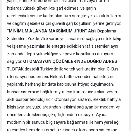
yapısı, enerji kalitesi kontrolü, araçların hızlı veya normal
hızlarda yüksek güvenlikte şarj edilmesi ve şarjın
ücretlendirilmesine kadar olan tüm süreçte yer alarak kullanıcı
ve dağıtım şebekesi için güvenli şarj koşullarını yerine getiriyor.
“MİNİMUM ALANDA MAKSİMUM ÜRÜN”
Akıllı Depolama
Sistemleri: Yüzde 75’e varan yer tasarrufu sağlayan stok takip
ve işletme yazılımları ile entegre edilebilen raf sistemleri aynı
zamanda depo yüksekliğine ve çevre koşullarına da uyum
sağlıyor.
OTOMASYON ÇÖZÜMLERİNDE DOĞRU ADRES
TÜBİTAK destekli Türkiye’de ilk ve tek yerli üretim olan G-Bus
otomasyon sistemleri; Elektrik hattı üzerinden haberleşme
yapılarak, herhangi bir data kablosuna ihtiyaç duyulmadan,
busbar sistemine bağlı tüm yüklerin kontrolüne imkan veren
akıllı busbar teknolojisidir. Otomasyon sistemi, elektrik hattıyla
bilgisayar ara yüzü arasından iletişimi sağlayan bir modem ve
önceden adreslenmiş çıkış fişlerinden oluşuyor. Ayrıca
modemin bir sunucu bilgisayara bağlanması ile hem yerel ağ
üzerinden hem de internet üzerinden otomasyon sistemine