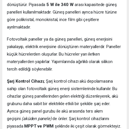
dönüştürür. Piyasada
5 W ile 340 W
arası kapasitede güneş
panelleri kullanılmaktadır. Güneş panelleri ayrıca hücre türüne
göre polikristal, monokristal, ince film gibi çeşitlere
ayrılmaktadır.
Fotovoltaik paneller ya da güneş panelleri, güneş enerjisini
yakalayıp, elektrik enerjisine dönüştüren materyallerdir. Paneller
küçük hücrelerden oluşurlar. Bu hücreler yarı iletken
materyallerden yapılırlar. Yapımlarında ağırlıklı olarak silikon
tercih edildiği söylenebilir.
Şarj Kontrol Cihazı;
Şarj kontrol cihazı akü depolamasına
sahip olan fotovoltaik güneş enerji sistemlerinde kullanılır. Bu
cihazlar güneş panellerinden gelen elektriği düzenleyerek, akü
grubunu daha sabit bir elektrikle etkili bir şekilde şarj eder.
Ayrıca güneş panel gurubu ile akü arasında ters akım
geçişini
(aküden panele)
de önler. Şarj kontrol cihazlarını
piyasada
MPPT ve PWM
şeklinde iki çeşit olarak görmekteyiz.