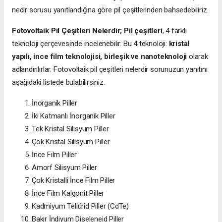
nedir sorusu yanıtlandığına göre pil çeşitlerinden bahsedebiliriz.
Fotovoltaik Pil Çeşitleri Nelerdir;
Pil çeşitleri
, 4 farklı
teknoloji çerçevesinde incelenebilir. Bu 4 teknoloji:
kristal
yapılı, ince film teknolojisi, birleşik ve nanoteknoloji
olarak
adlandırılırlar. Fotovoltaik pil çeşitleri nelerdir sorunuzun yanıtını
aşağıdaki listede bulabilirsiniz.
İnorganik Piller
İki Katmanlı İnorganik Piller
Tek Kristal Silisyum Piller
Çok Kristal Silisyum Piller
İnce Film Piller
Amorf Silisyum Piller
Çok Kristalli İnce Film Piller
İnce Film Kalgonit Piller
Kadmiyum Tellürid Piller (CdTe)
Bakır İndiyum Diseleneid Piller