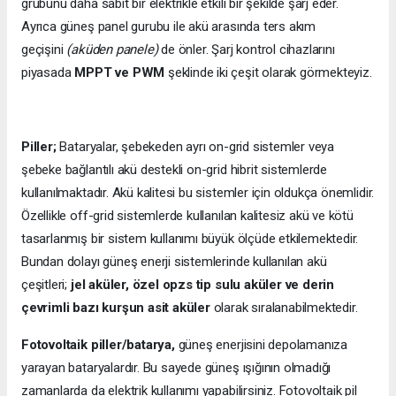
grubunu daha sabit bir elektrikle etkili bir şekilde şarj eder.
Ayrıca güneş panel gurubu ile akü arasında ters akım
geçişini
(aküden panele)
de önler. Şarj kontrol cihazlarını
piyasada
MPPT ve PWM
şeklinde iki çeşit olarak görmekteyiz.
Piller;
Bataryalar, şebekeden ayrı on-grid sistemler veya
şebeke bağlantılı akü destekli on-grid hibrit sistemlerde
kullanılmaktadır. Akü kalitesi bu sistemler için oldukça önemlidir.
Özellikle off-grid sistemlerde kullanılan kalitesiz akü ve kötü
tasarlanmış bir sistem kullanımı büyük ölçüde etkilemektedir.
Bundan dolayı güneş enerji sistemlerinde kullanılan akü
çeşitleri;
jel aküler, özel opzs tip sulu aküler ve derin
çevrimli bazı kurşun asit aküler
olarak sıralanabilmektedir.
Fotovoltaik piller/batarya,
güneş enerjisini depolamanıza
yarayan bataryalardır. Bu sayede güneş ışığının olmadığı
zamanlarda da elektrik kullanımı yapabilirsiniz. Fotovoltaik pil