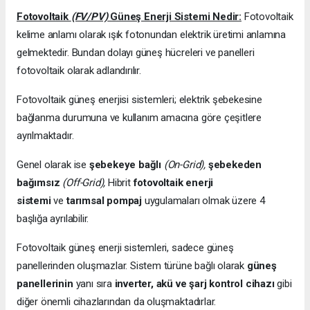
Fotovoltaik
(FV/PV)
Güneş Enerji Sistemi Nedir:
Fotovoltaik
kelime anlamı olarak ışık fotonundan elektrik üretimi anlamına
gelmektedir. Bundan dolayı güneş hücreleri ve panelleri
fotovoltaik olarak adlandırılır.
Fotovoltaik güneş enerjisi sistemleri; elektrik şebekesine
bağlanma durumuna ve kullanım amacına göre çeşitlere
ayrılmaktadır.
Genel olarak ise
şebekeye bağlı
(On-Grid),
şebekeden
bağımsız
(Off-Grid),
Hibrit
fotovoltaik enerji
sistemi
ve
tarımsal pompaj
uygulamaları olmak üzere 4
başlığa ayrılabilir.
Fotovoltaik güneş enerji sistemleri, sadece güneş
panellerinden oluşmazlar. Sistem türüne bağlı olarak
güneş
panellerinin
yanı sıra
inverter, akü ve şarj kontrol cihazı
gibi
diğer önemli cihazlarından da oluşmaktadırlar.