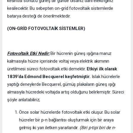
kesintisi sonucu güneş bir günde olsanız dahi elektriğiniz
kesilecektir. Bu sebepten on-grid fotovoltaik sistemlerde
batarya desteği de önerilmektedir.
(ON-GRİD FOTOVOLTAİK SİSTEMLER)
Fotovoltaik Etki Nedir:
Bir hücrenin güneş ışığına maruz
kalmasıyla hücre içerisinde voltaj veya elektrik akımının
üretilmesi süreci fotovoltaik etki demektir.
Etkiyi ilk olarak
1839’da
Edmond Becquerel keşfetmiştir.
Islak hücrelerle
yaptığı deneylerde Becquerel, gümüş plakaların güneş ışığı
almasıyla hücredeki voltajda artış olduğunu belirlemiştir. Süreci
şöyle anlatabiliriz;
Önce solar hücrelerde fotovoltaik etki oluşur. Bu solar
hücreler bir p-n bağlantısı oluşturmak için bir araya
gelmiş iki yarı iletken yararlandır.
(Biri p-tipi biri de n-