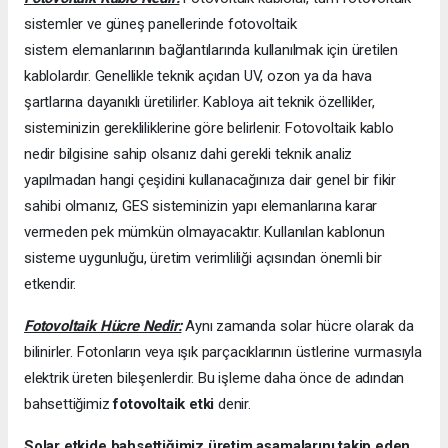
sistemler ve güneş panellerinde fotovoltaik
sistem elemanlarının bağlantılarında kullanılmak için üretilen
kablolardır. Genellikle teknik açıdan UV, ozon ya da hava
şartlarına dayanıklı üretilirler. Kabloya ait teknik özellikler,
sisteminizin gerekliliklerine göre belirlenir. Fotovoltaik kablo
nedir bilgisine sahip olsanız dahi gerekli teknik analiz
yapılmadan hangi çeşidini kullanacağınıza dair genel bir fikir
sahibi olmanız, GES sisteminizin yapı elemanlarına karar
vermeden pek mümkün olmayacaktır. Kullanılan kablonun
sisteme uygunluğu, üretim verimliliği açısından önemli bir
etkendir.
Fotovoltaik Hücre Nedir:
Aynı zamanda solar hücre olarak da
bilinirler. Fotonların veya ışık parçacıklarının üstlerine vurmasıyla
elektrik üreten bileşenlerdir. Bu işleme daha önce de adından
bahsettiğimiz
fotovoltaik etki
denir.
Solar etkide bahsettiğimiz üretim aşamalarını takip eden