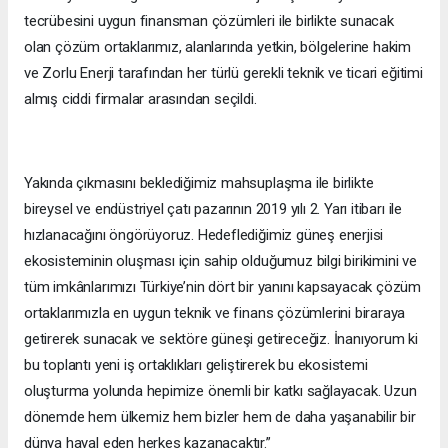
tecrübesini uygun finansman çözümleri ile birlikte sunacak
olan çözüm ortaklarımız, alanlarında yetkin, bölgelerine hakim
ve Zorlu Enerji tarafından her türlü gerekli teknik ve ticari eğitimi
almış ciddi firmalar arasından seçildi.
Yakında çıkmasını beklediğimiz mahsuplaşma ile birlikte
bireysel ve endüstriyel çatı pazarının 2019 yılı 2. Yarı itibarı ile
hızlanacağını öngörüyoruz. Hedeflediğimiz güneş enerjisi
ekosisteminin oluşması için sahip olduğumuz bilgi birikimini ve
tüm imkânlarımızı Türkiye’nin dört bir yanını kapsayacak çözüm
ortaklarımızla en uygun teknik ve finans çözümlerini biraraya
getirerek sunacak ve sektöre güneşi getireceğiz. İnanıyorum ki
bu toplantı yeni iş ortaklıkları geliştirerek bu ekosistemi
oluşturma yolunda hepimize önemli bir katkı sağlayacak. Uzun
dönemde hem ülkemiz hem bizler hem de daha yaşanabilir bir
dünya hayal eden herkes kazanacaktır.”