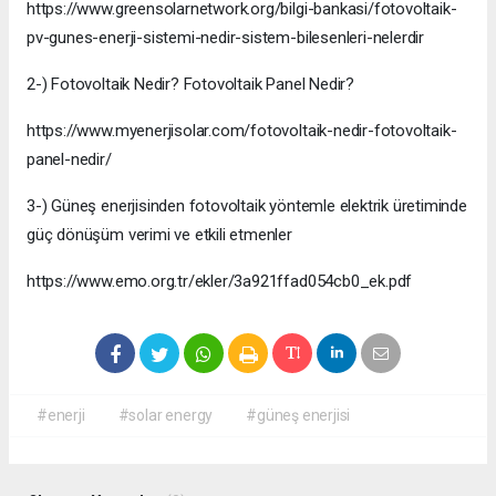
https://www.greensolarnetwork.org/bilgi-bankasi/fotovoltaik-
pv-gunes-enerji-sistemi-nedir-sistem-bilesenleri-nelerdir
2-) Fotovoltaik Nedir? Fotovoltaik Panel Nedir?
https://www.myenerjisolar.com/fotovoltaik-nedir-fotovoltaik-
panel-nedir/
3-) Güneş enerjisinden fotovoltaik yöntemle elektrik üretiminde
güç dönüşüm verimi ve etkili etmenler
https://www.emo.org.tr/ekler/3a921ffad054cb0_ek.pdf
#enerji
#solar energy
#güneş enerjisi