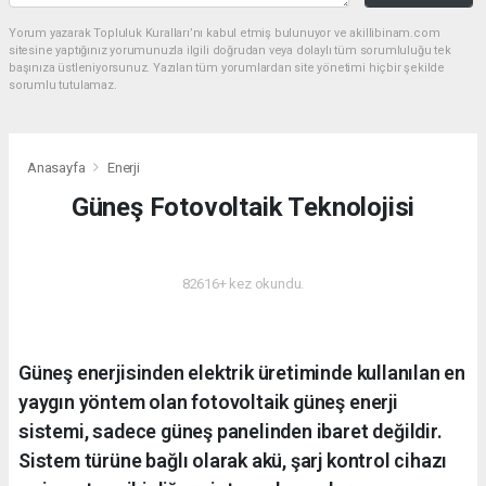
Yorum yazarak Topluluk Kuralları’nı kabul etmiş bulunuyor ve akillibinam.com
sitesine yaptığınız yorumunuzla ilgili doğrudan veya dolaylı tüm sorumluluğu tek
başınıza üstleniyorsunuz. Yazılan tüm yorumlardan site yönetimi hiçbir şekilde
sorumlu tutulamaz.
Anasayfa
Enerji
Güneş Fotovoltaik Teknolojisi
ENERJI
82616+ kez okundu.
Güneş enerjisinden elektrik üretiminde kullanılan en
yaygın yöntem olan fotovoltaik güneş enerji
sistemi, sadece güneş panelinden ibaret değildir.
Sistem türüne bağlı olarak akü, şarj kontrol cihazı