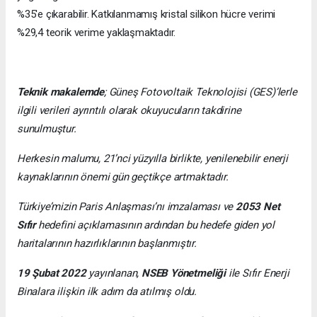
%35'e çıkarabilir. Katkılanmamış kristal silikon hücre verimi
%29,4 teorik verime yaklaşmaktadır.
Teknik makalemde
;
Güneş Fotovoltaik Teknolojisi
(GES)’lerle
ilgili verileri ayrıntılı olarak okuyucuların takdirine
sunulmuştur.
Herkesin malumu, 21’nci yüzyılla birlikte, yenilenebilir enerji
kaynaklarının önemi gün geçtikçe artmaktadır.
Türkiye’mizin Paris Anlaşması’nı imzalaması ve
2053 Net
Sıfır
hedefini açıklamasının ardından bu hedefe giden yol
haritalarının hazırlıklarının başlanmıştır.
19 Şubat 2022
yayınlanan,
NSEB Yönetmeliği
ile Sıfır Enerji
Binalara ilişkin ilk adım da atılmış oldu.