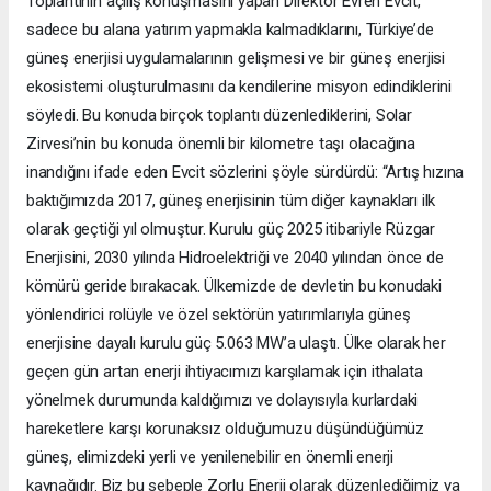
Toplantının açılış konuşmasını yapan Direktör Evren Evcit,
sadece bu alana yatırım yapmakla kalmadıklarını, Türkiye’de
güneş enerjisi uygulamalarının gelişmesi ve bir güneş enerjisi
ekosistemi oluşturulmasını da kendilerine misyon edindiklerini
söyledi. Bu konuda birçok toplantı düzenlediklerini, Solar
Zirvesi’nin bu konuda önemli bir kilometre taşı olacağına
inandığını ifade eden Evcit sözlerini şöyle sürdürdü: “Artış hızına
baktığımızda 2017, güneş enerjisinin tüm diğer kaynakları ilk
olarak geçtiği yıl olmuştur. Kurulu güç 2025 itibariyle Rüzgar
Enerjisini, 2030 yılında Hidroelektriği ve 2040 yılından önce de
kömürü geride bırakacak. Ülkemizde de devletin bu konudaki
yönlendirici rolüyle ve özel sektörün yatırımlarıyla güneş
enerjisine dayalı kurulu güç 5.063 MW’a ulaştı. Ülke olarak her
geçen gün artan enerji ihtiyacımızı karşılamak için ithalata
yönelmek durumunda kaldığımızı ve dolayısıyla kurlardaki
hareketlere karşı korunaksız olduğumuzu düşündüğümüz
güneş, elimizdeki yerli ve yenilenebilir en önemli enerji
kaynağıdır. Biz bu sebeple Zorlu Enerji olarak düzenlediğimiz ya