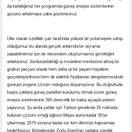
da katıldığımız her programda güneş enerjisi sistemlerinin
gücünü anlatmaya çaba gösteriyoruz.
Ülke olarak özellikle çatı tarafında yüksek bir potansiyele sahip
olduğumuz bu alanda gerçek anlamda bir sıçrama
yapabilmemiz için bir ekosistem oluşturmamız gerektiğini
anlatıyoruz. Sürdürülebilirliği iş modelinin merkezine almış bir
grubun parçası olarak hem daha iyi bir yaşam hayalinin
gerçekleştirilmesi hem de elektrik fiyatlarının dengelenmesinde
güneşin yegane çözüm olduğunu düşünüyoruz. Bu doğrultuda
başta çatılara güneş panelleri kurulumu olmak üzere güneş
enerjisi sistemlerine 360 derecelik bir bakış açısıyla yatırım
yapıyoruz. Şu anda çatılar için Türkiye genelinde 20 noktada
bulunan çözüm ortağı ağımızı Mayıs ayına kadar 50’ye
çıkarmayı, 2019 sonuna kadar ise tüm illerimizi kapsamayı
hedefliyoruz. Bölgelerinde Zorlu Enerji’nin çatılara yönelik