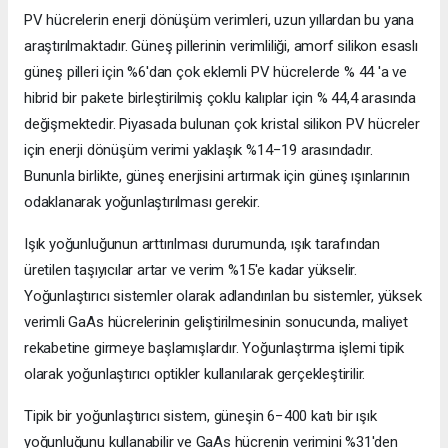
PV hücrelerin enerji dönüşüm verimleri, uzun yıllardan bu yana
araştırılmaktadır. Güneş pillerinin verimliliği, amorf silikon esaslı
güneş pilleri için %6'dan çok eklemli PV hücrelerde % 44 'a ve
hibrid bir pakete birleştirilmiş çoklu kalıplar için % 44,4 arasında
değişmektedir. Piyasada bulunan çok kristal silikon PV hücreler
için enerji dönüşüm verimi yaklaşık %14−19 arasındadır.
Bununla birlikte, güneş enerjisini artırmak için güneş ışınlarının
odaklanarak yoğunlaştırılması gerekir.
Işık yoğunluğunun arttırılması durumunda, ışık tarafından
üretilen taşıyıcılar artar ve verim %15'e kadar yükselir.
Yoğunlaştırıcı sistemler olarak adlandırılan bu sistemler, yüksek
verimli GaAs hücrelerinin geliştirilmesinin sonucunda, maliyet
rekabetine girmeye başlamışlardır. Yoğunlaştırma işlemi tipik
olarak yoğunlaştırıcı optikler kullanılarak gerçekleştirilir.
Tipik bir yoğunlaştırıcı sistem, güneşin 6−400 katı bir ışık
yoğunluğunu kullanabilir ve GaAs hücrenin verimini %31'den