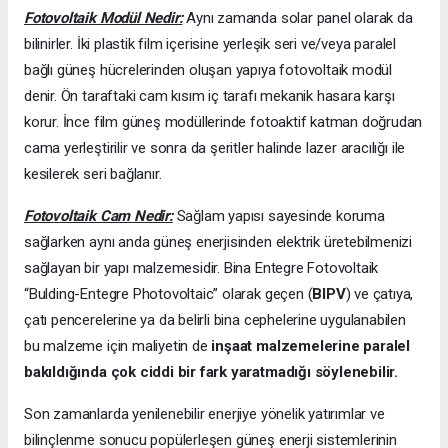
Fotovoltaik Modül Nedir:
Aynı zamanda solar panel olarak da
bilinirler. İki plastik film içerisine yerleşik seri ve/veya paralel
bağlı güneş hücrelerinden oluşan yapıya fotovoltaik modül
denir. Ön taraftaki cam kısım iç tarafı mekanik hasara karşı
korur. İnce film güneş modüllerinde fotoaktif katman doğrudan
cama yerleştirilir ve sonra da şeritler halinde lazer aracılığı ile
kesilerek seri bağlanır.
Fotovoltaik Cam Nedir:
Sağlam yapısı sayesinde koruma
sağlarken aynı anda güneş enerjisinden elektrik üretebilmenizi
sağlayan bir yapı malzemesidir. Bina Entegre Fotovoltaik
“Bulding-Entegre Photovoltaic” olarak geçen (
BIPV
) ve çatıya,
çatı pencerelerine ya da belirli bina cephelerine uygulanabilen
bu malzeme için maliyetin de
inşaat malzemelerine paralel
bakıldığında çok ciddi bir fark yaratmadığı söylenebilir.
Son zamanlarda yenilenebilir enerjiye yönelik yatırımlar ve
bilinçlenme sonucu popülerleşen güneş enerji sistemlerinin