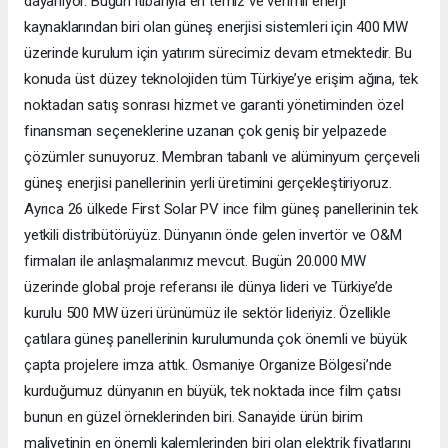
dayanıyor. Bugün itibarıyla en temiz ve verimli enerji
kaynaklarından biri olan güneş enerjisi sistemleri için 400 MW
üzerinde kurulum için yatırım sürecimiz devam etmektedir. Bu
konuda üst düzey teknolojiden tüm Türkiye’ye erişim ağına, tek
noktadan satış sonrası hizmet ve garanti yönetiminden özel
finansman seçeneklerine uzanan çok geniş bir yelpazede
çözümler sunuyoruz. Membran tabanlı ve alüminyum çerçeveli
güneş enerjisi panellerinin yerli üretimini gerçekleştiriyoruz.
Ayrıca 26 ülkede First Solar PV ince film güneş panellerinin tek
yetkili distribütörüyüz. Dünyanın önde gelen invertör ve O&M
firmaları ile anlaşmalarımız mevcut. Bugün 20.000 MW
üzerinde global proje referansı ile dünya lideri ve Türkiye’de
kurulu 500 MW üzeri ürünümüz ile sektör lideriyiz. Özellikle
çatılara güneş panellerinin kurulumunda çok önemli ve büyük
çapta projelere imza attık. Osmaniye Organize Bölgesi’nde
kurduğumuz dünyanın en büyük, tek noktada ince film çatısı
bunun en güzel örneklerinden biri. Sanayide ürün birim
maliyetinin en önemli kalemlerinden biri olan elektrik fiyatlarını