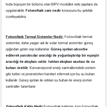
hızla büyüyen bir bölümü olan BIPV modülle
r
eski yapılara da
uygulanabilir.
Fotovoltaik cam nedir
konusunu bu şekilde
özetleyebiliriz.
Fotovoltaik Termal Sistemler Nedir:
Fotovoltaik termal
sistemler, daha yaygın adı ile solar termal sistemler güneş
ışığından gelen ısıyı kullanırlar.
Güneş ışınları absorbe
edilerek yansıtıcılar aracılığı ile yoğunlaştırılıp bir eşanjör
aracılığı ile akışkan ısıtılır. Isıtılan akışkan vasıtası ile su
buharı üretilir.
Konvansiyonel enerji santrallerindeki sistem
gibi türbin ve jeneratörleri hareket ettirmek için bu su buharı
kullanılır. Güneş ışınları ile ısıtılan su buharı ile enerji üreten
santraller tanımlanır.
Fotovoltaik Kablo Nedir:
Fotovoltaik kablolar, tüm fotovoltaik