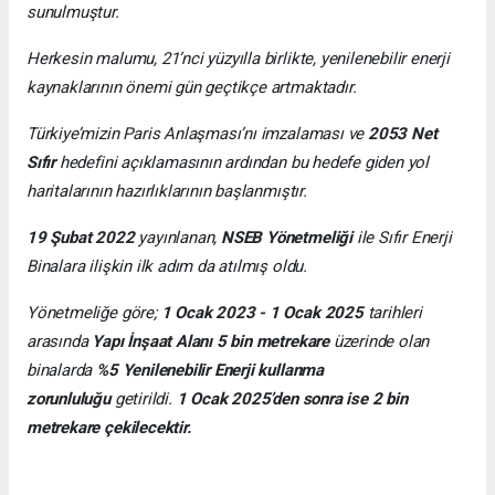
sunulmuştur.
Herkesin malumu, 21’nci yüzyılla birlikte, yenilenebilir enerji
kaynaklarının önemi gün geçtikçe artmaktadır.
Türkiye’mizin Paris Anlaşması’nı imzalaması ve
2053 Net
Sıfır
hedefini açıklamasının ardından bu hedefe giden yol
haritalarının hazırlıklarının başlanmıştır.
19 Şubat 2022
yayınlanan,
NSEB Yönetmeliği
ile Sıfır Enerji
Binalara ilişkin ilk adım da atılmış oldu.
Yönetmeliğe göre;
1 Ocak 2023 - 1 Ocak 2025
tarihleri
arasında
Yapı İnşaat Alanı 5 bin metrekare
üzerinde olan
binalarda
%5 Yenilenebilir Enerji kullanma
zorunluluğu
getirildi.
1 Ocak 2025’den sonra ise 2 bin
metrekare çekilecektir.