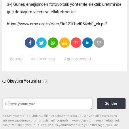
3-) Güneş enerjisinden fotovoltaik yöntemle elektrik üretiminde
güç dönüşüm verimi ve etkili etmenler
https://www.emo.org.tr/ekler/3a921ffad054cb0_ek.pdf
#enerji
#solar energy
#güneş enerjisi
Okuyucu Yorumları
(0)
Gönder
Yorum yazarak Topluluk Kuralları’nı kabul etmiş bulunuyor ve akillibinam.com
sitesine yaptığınız yorumunuzla ilgili doğrudan veya dolaylı tüm sorumluluğu tek
başınıza üstleniyorsunuz. Yazılan tüm yorumlardan site yönetimi hiçbir şekilde