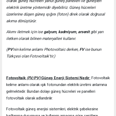
olarak güneş hücreleri yahut güneş panelleri ile güneşten
elektrik üretme yöntemidir diyebiliriz. Güneş hücreleri
üzerlerine düşen güneş ışığını (foton) direk olarak doğrusal
akıma dönüştürür.
Akımı iletmek için ise
galyum, kadmiyum, arsenit
gibi yarı
iletken olarak bilinen materyalleri kullanır.
(
PV
’nin kelime anlamı Photovoltaic derken,
FV
ise bunun
Türkçesi olan Fotovoltaik’tir.)
Fotovoltaik
(FV/PV)
Güneş Enerji Sistemi Nedir:
Fotovoltaik
kelime anlamı olarak ışık fotonundan elektrik üretimi anlamına
gelmektedir. Bundan dolayı güneş hücreleri ve panelleri
fotovoltaik olarak adlandırılır.
Fotovoltaik güneş enerjisi sistemleri; elektrik şebekesine
bağlanma durumuna ve kullanım amacına göre çeşitlere