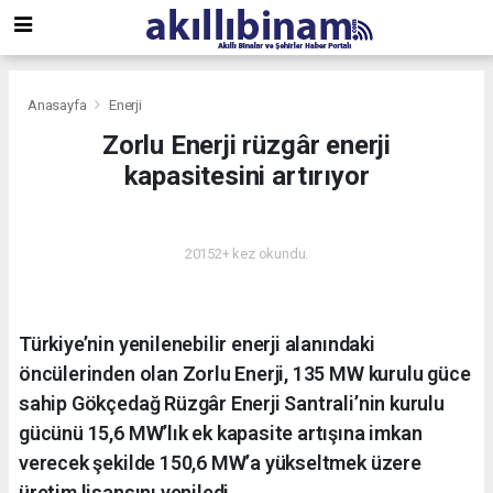
Anasayfa
Enerji
Zorlu Enerji rüzgâr enerji
kapasitesini artırıyor
ENERJI
20152+ kez okundu.
Türkiye’nin yenilenebilir enerji alanındaki
öncülerinden olan Zorlu Enerji, 135 MW kurulu güce
sahip Gökçedağ Rüzgâr Enerji Santrali’nin kurulu
gücünü 15,6 MW’lık ek kapasite artışına imkan
verecek şekilde 150,6 MW’a yükseltmek üzere
üretim lisansını yeniledi.