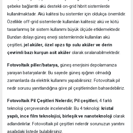
şebeke bağlantılı akü destekli on-grid hibrit sistemlerde
kullanılmaktadır. Akü kalitesi bu sistemler için oldukça önemlidir.
Özellikle off-grid sistemlerde kullanılan kalitesiz akü ve kötü
tasarlanmış bir sistem kullanımı büyük ölçüde etkilemektedir.
Bundan dolayı güneş enerji sistemlerinde kullanılan akü
çeşitleri;
jel aküler, özel opzs tip sulu aküler ve derin
çevrimli bazı kurşun asit aküler
olarak sıralanabilmektedir.
Fotovoltaik piller/batarya,
güneş enerjisini depolamanıza
yarayan bataryalardır. Bu sayede güneş ışığının olmadığı
zamanlarda da elektrik kullanımı yapabilirsiniz. Fotovoltaik pil
nedir sorusu yanıtlandığına göre pil çeşitlerinden bahsedebiliriz.
Fotovoltaik Pil Çeşitleri Nelerdir;
Pil çeşitleri
, 4 farklı
teknoloji çerçevesinde incelenebilir. Bu 4 teknoloji:
kristal
yapılı, ince film teknolojisi, birleşik ve nanoteknoloji
olarak
adlandırılırlar. Fotovoltaik pil çeşitleri nelerdir sorunuzun yanıtını
aşağıdaki listede bulabilirsiniz.