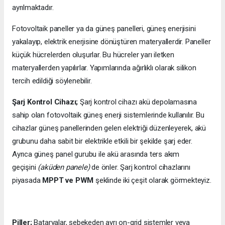
ayrılmaktadır.
Fotovoltaik paneller ya da güneş panelleri, güneş enerjisini
yakalayıp, elektrik enerjisine dönüştüren materyallerdir. Paneller
küçük hücrelerden oluşurlar. Bu hücreler yarı iletken
materyallerden yapılırlar. Yapımlarında ağırlıklı olarak silikon
tercih edildiği söylenebilir.
Şarj Kontrol Cihazı;
Şarj kontrol cihazı akü depolamasına
sahip olan fotovoltaik güneş enerji sistemlerinde kullanılır. Bu
cihazlar güneş panellerinden gelen elektriği düzenleyerek, akü
grubunu daha sabit bir elektrikle etkili bir şekilde şarj eder.
Ayrıca güneş panel gurubu ile akü arasında ters akım
geçişini
(aküden panele)
de önler. Şarj kontrol cihazlarını
piyasada
MPPT ve PWM
şeklinde iki çeşit olarak görmekteyiz.
Piller;
Bataryalar, şebekeden ayrı on-grid sistemler veya