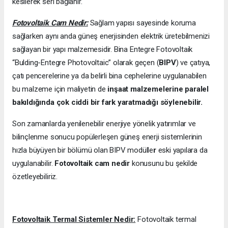
kesilerek seri bağlanır.
Fotovoltaik Cam Nedir:
Sağlam yapısı sayesinde koruma
sağlarken aynı anda güneş enerjisinden elektrik üretebilmenizi
sağlayan bir yapı malzemesidir. Bina Entegre Fotovoltaik
“Bulding-Entegre Photovoltaic” olarak geçen (
BIPV
) ve çatıya,
çatı pencerelerine ya da belirli bina cephelerine uygulanabilen
bu malzeme için maliyetin de
inşaat malzemelerine paralel
bakıldığında çok ciddi bir fark yaratmadığı söylenebilir.
Son zamanlarda yenilenebilir enerjiye yönelik yatırımlar ve
bilinçlenme sonucu popülerleşen güneş enerji sistemlerinin
hızla büyüyen bir bölümü olan BIPV modülle
r
eski yapılara da
uygulanabilir.
Fotovoltaik cam nedir
konusunu bu şekilde
özetleyebiliriz.
Fotovoltaik Termal Sistemler Nedir:
Fotovoltaik termal