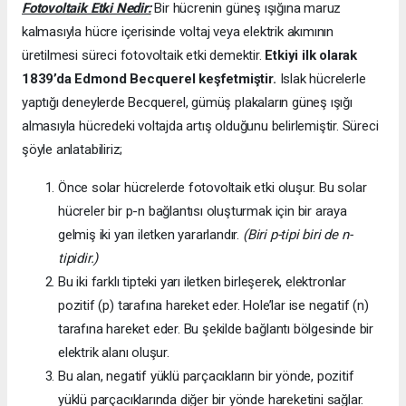
Fotovoltaik Etki Nedir:
Bir hücrenin güneş ışığına maruz
kalmasıyla hücre içerisinde voltaj veya elektrik akımının
üretilmesi süreci fotovoltaik etki demektir.
Etkiyi ilk olarak
1839’da
Edmond Becquerel keşfetmiştir.
Islak hücrelerle
yaptığı deneylerde Becquerel, gümüş plakaların güneş ışığı
almasıyla hücredeki voltajda artış olduğunu belirlemiştir. Süreci
şöyle anlatabiliriz;
Önce solar hücrelerde fotovoltaik etki oluşur. Bu solar
hücreler bir p-n bağlantısı oluşturmak için bir araya
gelmiş iki yarı iletken yararlandır.
(Biri p-tipi biri de n-
tipidir.)
Bu iki farklı tipteki yarı iletken birleşerek, elektronlar
pozitif (p) tarafına hareket eder. Hole’lar ise negatif (n)
tarafına hareket eder. Bu şekilde bağlantı bölgesinde bir
elektrik alanı oluşur.
Bu alan, negatif yüklü parçacıkların bir yönde, pozitif
yüklü parçacıklarında diğer bir yönde hareketini sağlar.