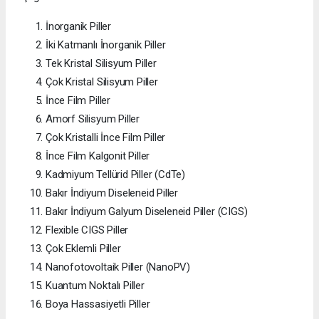
İnorganik Piller
İki Katmanlı İnorganik Piller
Tek Kristal Silisyum Piller
Çok Kristal Silisyum Piller
İnce Film Piller
Amorf Silisyum Piller
Çok Kristalli İnce Film Piller
İnce Film Kalgonit Piller
Kadmiyum Tellürid Piller (CdTe)
Bakır İndiyum Diseleneid Piller
Bakır İndiyum Galyum Diseleneid Piller (CIGS)
Flexible CIGS Piller
Çok Eklemli Piller
Nanofotovoltaik Piller (NanoPV)
Kuantum Noktalı Piller
Boya Hassasiyetli Piller