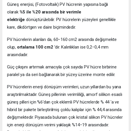
Güneş enerjisi, (Fotovoltaik) PV hücrenin yapısına bağlı
olarak
%5 ile %20 arasında bir verimle
elektriğe
dönüştürülebilir. PV hücrelerin yüzeyleri genellikle
kare, dikdörtgen ve daire biçimindedir.
PV hücrelerin alanları da, 60−160 cm2 arasında değişmekte
olup,
ortalama 100 cm2
’dir. Kalınlıkları ise 0,2−0,4 mm
arasındadır.
Güç çıkışını artırmak amacıyla çok sayıda PV hücre birbirine
paralel ya da seri bağlanarak bir yüzey üzerine monte edilir.
PV hücrelerin enerji dönüşüm verimleri, uzun yıllardan bu yana
araştırılmaktadır. Güneş pillerinin verimliliği, amorf silikon esaslı
güneş pilleri için %6'dan çok eklemli PV hücrelerde % 44 'a ve
hibrid bir pakete birleştirilmiş çoklu kalıplar için % 44,4 arasında
değişmektedir. Piyasada bulunan çok kristal silikon PV hücreler
için enerji dönüşüm verimi yaklaşık %14−19 arasındadır.