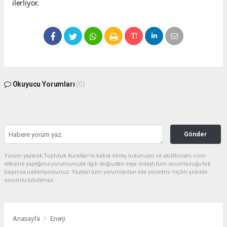
ilerliyor.
Okuyucu Yorumları
(0)
Gönder
Yorum yazarak Topluluk Kuralları’nı kabul etmiş bulunuyor ve akillibinam.com
sitesine yaptığınız yorumunuzla ilgili doğrudan veya dolaylı tüm sorumluluğu tek
başınıza üstleniyorsunuz. Yazılan tüm yorumlardan site yönetimi hiçbir şekilde
sorumlu tutulamaz.
Anasayfa
Enerji