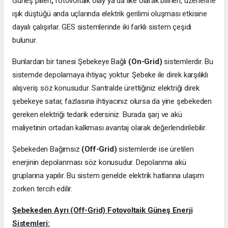
Güneş pilleri
,
fotovoltaik olay ya da ilke olarak bilinen, üzerlerine
ışık düştüğü anda uçlarında elektrik gerilimi oluşması etkisine
dayalı çalışırlar. GES sistemlerinde iki farklı sistem çeşidi
bulunur.
Bunlardan bir tanesi Şebekeye Bağlı
(On-Grid)
sistemlerdir. Bu
sistemde depolamaya ihtiyaç yoktur. Şebeke ile direk karşılıklı
alışveriş söz konusudur. Santralde ürettiğiniz elektriği direk
şebekeye satar, fazlasına ihtiyacınız olursa da yine şebekeden
gereken elektriği tedarik edersiniz. Burada şarj ve akü
maliyetinin ortadan kalkması avantaj olarak değerlendirilebilir.
Şebekeden Bağımsız
(Off-Grid)
sistemlerde ise üretilen
enerjinin depolanması söz konusudur. Depolanma akü
gruplarına yapılır. Bu sistem genelde elektrik hatlarına ulaşım
zorken tercih edilir.
Şebekeden Ayrı (Off-Grid) Fotovoltaik Güneş Enerji
Sistemleri: