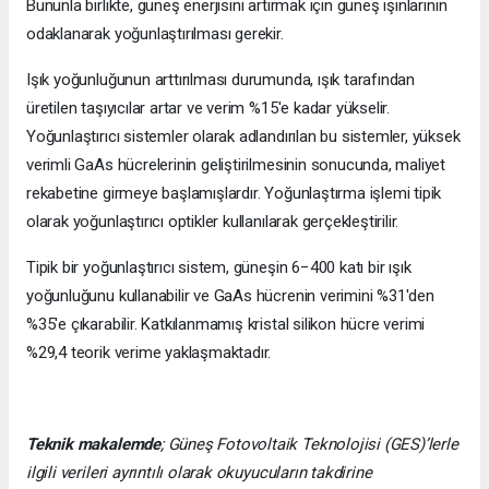
Bununla birlikte, güneş enerjisini artırmak için güneş ışınlarının
odaklanarak yoğunlaştırılması gerekir.
Işık yoğunluğunun arttırılması durumunda, ışık tarafından
üretilen taşıyıcılar artar ve verim %15'e kadar yükselir.
Yoğunlaştırıcı sistemler olarak adlandırılan bu sistemler, yüksek
verimli GaAs hücrelerinin geliştirilmesinin sonucunda, maliyet
rekabetine girmeye başlamışlardır. Yoğunlaştırma işlemi tipik
olarak yoğunlaştırıcı optikler kullanılarak gerçekleştirilir.
Tipik bir yoğunlaştırıcı sistem, güneşin 6−400 katı bir ışık
yoğunluğunu kullanabilir ve GaAs hücrenin verimini %31'den
%35'e çıkarabilir. Katkılanmamış kristal silikon hücre verimi
%29,4 teorik verime yaklaşmaktadır.
Teknik makalemde
;
Güneş Fotovoltaik Teknolojisi
(GES)’lerle
ilgili verileri ayrıntılı olarak okuyucuların takdirine