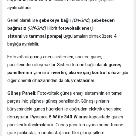
ayrılmaktadır.
Genel olarak ise
şebekeye bağlı
(On-Grid),
şebekeden
bağımsız
(Off-Grid),
Hibrit
fotovoltaik enerji
sistemi
ve
tarımsal pompaj
uygulamaları olmak üzere 4
başlığa ayrılabilir.
Fotovoltaik güneş enerji sistemleri, sadece güneş
panellerinden oluşmazlar. Sistem türüne bağlı olarak
güneş
panellerinin
yanı sıra
inverter, akü ve şarj kontrol cihazı
gibi
diğer önemli cihazlarından da oluşmaktadırlar.
Güneş Paneli;
Fotovoltaik güneş enerji sisteminin en temel
parçası hiç şüphesi güneş panelleridir. Güneş ışınlarını
bünyesindeki güneş hücreleri ile doğrudan elektrik enerjisine
dönüştürür. Piyasada
5 W ile 340 W
arası kapasitede güneş
panelleri kullanılmaktadır. Güneş panelleri ayrıca hücre türüne
göre polikristal, monokristal, ince film gibi çeşitlere