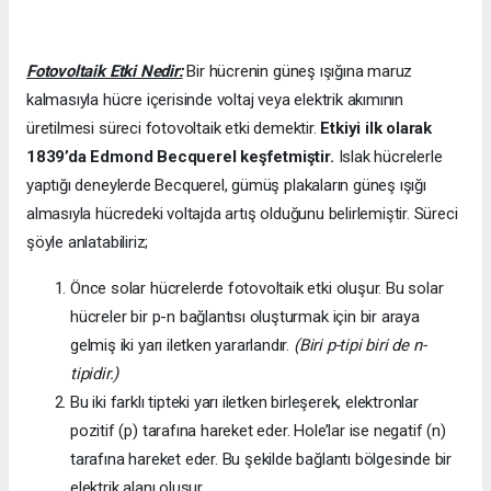
Fotovoltaik Etki Nedir:
Bir hücrenin güneş ışığına maruz
kalmasıyla hücre içerisinde voltaj veya elektrik akımının
üretilmesi süreci fotovoltaik etki demektir.
Etkiyi ilk olarak
1839’da
Edmond Becquerel keşfetmiştir.
Islak hücrelerle
yaptığı deneylerde Becquerel, gümüş plakaların güneş ışığı
almasıyla hücredeki voltajda artış olduğunu belirlemiştir. Süreci
şöyle anlatabiliriz;
Önce solar hücrelerde fotovoltaik etki oluşur. Bu solar
hücreler bir p-n bağlantısı oluşturmak için bir araya
gelmiş iki yarı iletken yararlandır.
(Biri p-tipi biri de n-
tipidir.)
Bu iki farklı tipteki yarı iletken birleşerek, elektronlar
pozitif (p) tarafına hareket eder. Hole’lar ise negatif (n)
tarafına hareket eder. Bu şekilde bağlantı bölgesinde bir
elektrik alanı oluşur.