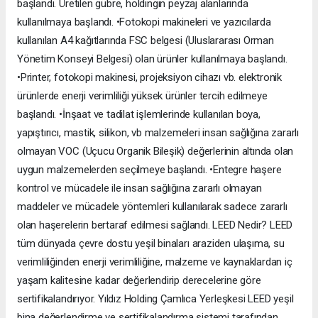
başlandı. Üretilen gübre, holdingin peyzaj alanlarında
kullanılmaya başlandı. •Fotokopi makineleri ve yazıcılarda
kullanılan A4 kağıtlarında FSC belgesi (Uluslararası Orman
Yönetim Konseyi Belgesi) olan ürünler kullanılmaya başlandı.
•Printer, fotokopi makinesi, projeksiyon cihazı vb. elektronik
ürünlerde enerji verimliliği yüksek ürünler tercih edilmeye
başlandı. •İnşaat ve tadilat işlemlerinde kullanılan boya,
yapıştırıcı, mastik, silikon, vb malzemeleri insan sağlığına zararlı
olmayan VOC (Uçucu Organik Bileşik) değerlerinin altında olan
uygun malzemelerden seçilmeye başlandı. •Entegre haşere
kontrol ve mücadele ile insan sağlığına zararlı olmayan
maddeler ve mücadele yöntemleri kullanılarak sadece zararlı
olan haşerelerin bertaraf edilmesi sağlandı. LEED Nedir? LEED
tüm dünyada çevre dostu yeşil binaları araziden ulaşıma, su
verimliliğinden enerji verimliliğine, malzeme ve kaynaklardan iç
yaşam kalitesine kadar değerlendirip derecelerine göre
sertifikalandırıyor. Yıldız Holding Çamlıca Yerleşkesi LEED yeşil
bina değerlendirme ve sertifikalandırma sistemi tarafından