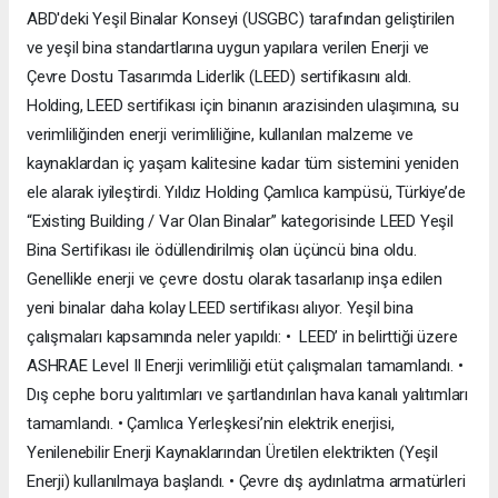
ABD'deki Yeşil Binalar Konseyi (USGBC) tarafından geliştirilen
ve yeşil bina standartlarına uygun yapılara verilen Enerji ve
Çevre Dostu Tasarımda Liderlik (LEED) sertifikasını aldı.
Holding, LEED sertifikası için binanın arazisinden ulaşımına, su
verimliliğinden enerji verimliliğine, kullanılan malzeme ve
kaynaklardan iç yaşam kalitesine kadar tüm sistemini yeniden
ele alarak iyileştirdi. Yıldız Holding Çamlıca kampüsü, Türkiye’de
“Existing Building / Var Olan Binalar” kategorisinde LEED Yeşil
Bina Sertifikası ile ödüllendirilmiş olan üçüncü bina oldu.
Genellikle enerji ve çevre dostu olarak tasarlanıp inşa edilen
yeni binalar daha kolay LEED sertifikası alıyor. Yeşil bina
çalışmaları kapsamında neler yapıldı: • LEED’ in belirttiği üzere
ASHRAE Level II Enerji verimliliği etüt çalışmaları tamamlandı. •
Dış cephe boru yalıtımları ve şartlandırılan hava kanalı yalıtımları
tamamlandı. • Çamlıca Yerleşkesi’nin elektrik enerjisi,
Yenilenebilir Enerji Kaynaklarından Üretilen elektrikten (Yeşil
Enerji) kullanılmaya başlandı. • Çevre dış aydınlatma armatürleri