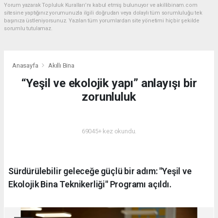
Yorum yazarak Topluluk Kuralları’nı kabul etmiş bulunuyor ve akillibinam.com
sitesine yaptığınız yorumunuzla ilgili doğrudan veya dolaylı tüm sorumluluğu tek
başınıza üstleniyorsunuz. Yazılan tüm yorumlardan site yönetimi hiçbir şekilde
sorumlu tutulamaz.
Anasayfa
Akıllı Bina
“Yeşil ve ekolojik yapı” anlayışı bir
zorunluluk
AKILLI BINA
69045+ kez okundu.
Sürdürülebilir geleceğe güçlü bir adım: "Yeşil ve
Ekolojik Bina Teknikerliği" Programı açıldı.