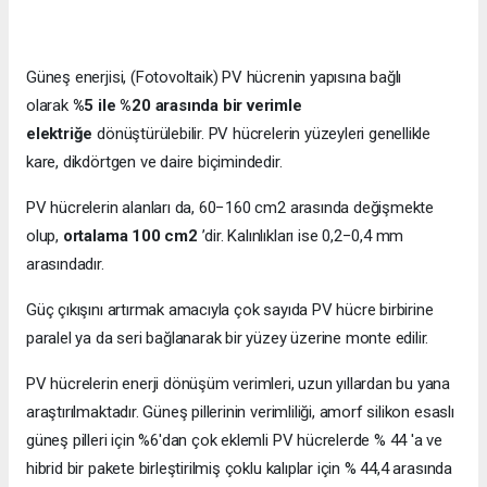
Güneş enerjisi, (Fotovoltaik) PV hücrenin yapısına bağlı
olarak
%5 ile %20 arasında bir verimle
elektriğe
dönüştürülebilir. PV hücrelerin yüzeyleri genellikle
kare, dikdörtgen ve daire biçimindedir.
PV hücrelerin alanları da, 60−160 cm2 arasında değişmekte
olup,
ortalama 100 cm2
’dir. Kalınlıkları ise 0,2−0,4 mm
arasındadır.
Güç çıkışını artırmak amacıyla çok sayıda PV hücre birbirine
paralel ya da seri bağlanarak bir yüzey üzerine monte edilir.
PV hücrelerin enerji dönüşüm verimleri, uzun yıllardan bu yana
araştırılmaktadır. Güneş pillerinin verimliliği, amorf silikon esaslı
güneş pilleri için %6'dan çok eklemli PV hücrelerde % 44 'a ve
hibrid bir pakete birleştirilmiş çoklu kalıplar için % 44,4 arasında