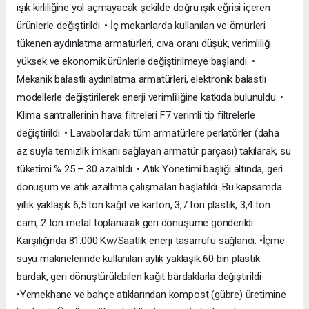
ışık kirliliğine yol açmayacak şekilde doğru ışık eğrisi içeren
ürünlerle değiştirildi. • İç mekanlarda kullanılan ve ömürleri
tükenen aydınlatma armatürleri, cıva oranı düşük, verimliliği
yüksek ve ekonomik ürünlerle değiştirilmeye başlandı. •
Mekanik balastlı aydınlatma armatürleri, elektronik balastlı
modellerle değiştirilerek enerji verimliliğine katkıda bulunuldu. •
Klima santrallerinin hava filtreleri F7 verimli tip filtrelerle
değiştirildi. • Lavabolardaki tüm armatürlere perlatörler (daha
az suyla temizlik imkanı sağlayan armatür parçası) takılarak, su
tüketimi % 25 – 30 azaltıldı. • Atık Yönetimi başlığı altında, geri
dönüşüm ve atık azaltma çalışmaları başlatıldı. Bu kapsamda
yıllık yaklaşık 6,5 ton kağıt ve karton, 3,7 ton plastik, 3,4 ton
cam, 2 ton metal toplanarak geri dönüşüme gönderildi.
Karşılığında 81.000 Kw/Saatlik enerji tasarrufu sağlandı. •İçme
suyu makinelerinde kullanılan aylık yaklaşık 60 bin plastik
bardak, geri dönüştürülebilen kağıt bardaklarla değiştirildi
•Yemekhane ve bahçe atıklarından kompost (gübre) üretimine