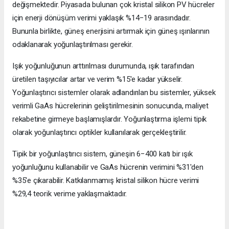
değişmektedir. Piyasada bulunan çok kristal silikon PV hücreler
için enerji dönüşüm verimi yaklaşık %14−19 arasındadır.
Bununla birlikte, güneş enerjisini artırmak için güneş ışınlarının
odaklanarak yoğunlaştırılması gerekir.
Işık yoğunluğunun arttırılması durumunda, ışık tarafından
üretilen taşıyıcılar artar ve verim %15'e kadar yükselir.
Yoğunlaştırıcı sistemler olarak adlandırılan bu sistemler, yüksek
verimli GaAs hücrelerinin geliştirilmesinin sonucunda, maliyet
rekabetine girmeye başlamışlardır. Yoğunlaştırma işlemi tipik
olarak yoğunlaştırıcı optikler kullanılarak gerçekleştirilir.
Tipik bir yoğunlaştırıcı sistem, güneşin 6−400 katı bir ışık
yoğunluğunu kullanabilir ve GaAs hücrenin verimini %31'den
%35'e çıkarabilir. Katkılanmamış kristal silikon hücre verimi
%29,4 teorik verime yaklaşmaktadır.