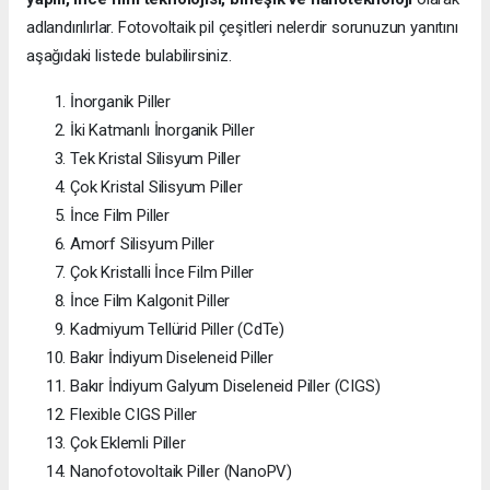
adlandırılırlar. Fotovoltaik pil çeşitleri nelerdir sorunuzun yanıtını
aşağıdaki listede bulabilirsiniz.
İnorganik Piller
İki Katmanlı İnorganik Piller
Tek Kristal Silisyum Piller
Çok Kristal Silisyum Piller
İnce Film Piller
Amorf Silisyum Piller
Çok Kristalli İnce Film Piller
İnce Film Kalgonit Piller
Kadmiyum Tellürid Piller (CdTe)
Bakır İndiyum Diseleneid Piller
Bakır İndiyum Galyum Diseleneid Piller (CIGS)
Flexible CIGS Piller
Çok Eklemli Piller
Nanofotovoltaik Piller (NanoPV)