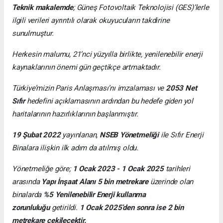
Teknik makalemde
;
Güneş Fotovoltaik Teknolojisi
(GES)’lerle
ilgili verileri ayrıntılı olarak okuyucuların takdirine
sunulmuştur.
Herkesin malumu, 21’nci yüzyılla birlikte, yenilenebilir enerji
kaynaklarının önemi gün geçtikçe artmaktadır.
Türkiye’mizin Paris Anlaşması’nı imzalaması ve
2053 Net
Sıfır
hedefini açıklamasının ardından bu hedefe giden yol
haritalarının hazırlıklarının başlanmıştır.
19 Şubat 2022
yayınlanan,
NSEB Yönetmeliği
ile Sıfır Enerji
Binalara ilişkin ilk adım da atılmış oldu.
Yönetmeliğe göre;
1 Ocak 2023 - 1 Ocak 2025
tarihleri
arasında
Yapı İnşaat Alanı 5 bin metrekare
üzerinde olan
binalarda
%5 Yenilenebilir Enerji kullanma
zorunluluğu
getirildi.
1 Ocak 2025’den sonra ise 2 bin
metrekare çekilecektir.