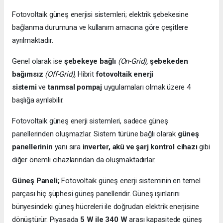
Fotovoltaik güneş enerjisi sistemleri; elektrik şebekesine
bağlanma durumuna ve kullanım amacına göre çeşitlere
ayrılmaktadır.
Genel olarak ise
şebekeye bağlı
(On-Grid),
şebekeden
bağımsız
(Off-Grid),
Hibrit
fotovoltaik enerji
sistemi
ve
tarımsal pompaj
uygulamaları olmak üzere 4
başlığa ayrılabilir.
Fotovoltaik güneş enerji sistemleri, sadece güneş
panellerinden oluşmazlar. Sistem türüne bağlı olarak
güneş
panellerinin
yanı sıra
inverter, akü ve şarj kontrol cihazı
gibi
diğer önemli cihazlarından da oluşmaktadırlar.
Güneş Paneli;
Fotovoltaik güneş enerji sisteminin en temel
parçası hiç şüphesi güneş panelleridir. Güneş ışınlarını
bünyesindeki güneş hücreleri ile doğrudan elektrik enerjisine
dönüştürür. Piyasada
5 W ile 340 W
arası kapasitede güneş