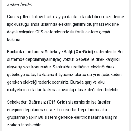
sistemleridir.
Güneş pilleri
,
fotovoltaik olay ya da ilke olarak bilinen, üzerlerine
ışık düştüğü anda uçlarında elektrik gerilimi oluşması etkisine
dayalı çalışırlar. GES sistemlerinde iki farklı sistem çeşidi
bulunur.
Bunlardan bir tanesi Şebekeye Bağlı
(On-Grid)
sistemlerdir. Bu
sistemde depolamaya ihtiyaç yoktur. Şebeke ile direk karşılıklı
alışveriş söz konusudur. Santralde ürettiğiniz elektriği direk
şebekeye satar, fazlasına ihtiyacınız olursa da yine şebekeden
gereken elektriği tedarik edersiniz. Burada şarj ve akü
maliyetinin ortadan kalkması avantaj olarak değerlendirilebilir.
Şebekeden Bağımsız
(Off-Grid)
sistemlerde ise üretilen
enerjinin depolanması söz konusudur. Depolanma akü
gruplarına yapılır. Bu sistem genelde elektrik hatlarına ulaşım
zorken tercih edilir.