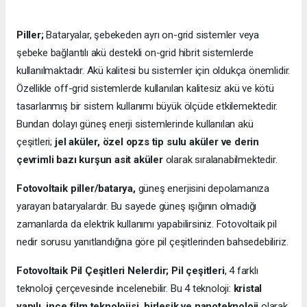
Piller;
Bataryalar, şebekeden ayrı on-grid sistemler veya
şebeke bağlantılı akü destekli on-grid hibrit sistemlerde
kullanılmaktadır. Akü kalitesi bu sistemler için oldukça önemlidir.
Özellikle off-grid sistemlerde kullanılan kalitesiz akü ve kötü
tasarlanmış bir sistem kullanımı büyük ölçüde etkilemektedir.
Bundan dolayı güneş enerji sistemlerinde kullanılan akü
çeşitleri;
jel aküler, özel opzs tip sulu aküler ve derin
çevrimli bazı kurşun asit aküler
olarak sıralanabilmektedir.
Fotovoltaik piller/batarya,
güneş enerjisini depolamanıza
yarayan bataryalardır. Bu sayede güneş ışığının olmadığı
zamanlarda da elektrik kullanımı yapabilirsiniz. Fotovoltaik pil
nedir sorusu yanıtlandığına göre pil çeşitlerinden bahsedebiliriz.
Fotovoltaik Pil Çeşitleri Nelerdir;
Pil çeşitleri
, 4 farklı
teknoloji çerçevesinde incelenebilir. Bu 4 teknoloji:
kristal
yapılı, ince film teknolojisi, birleşik ve nanoteknoloji
olarak