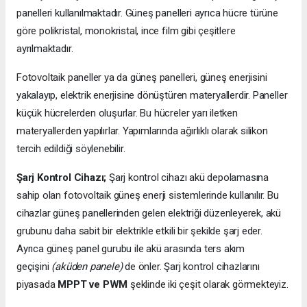
panelleri kullanılmaktadır. Güneş panelleri ayrıca hücre türüne
göre polikristal, monokristal, ince film gibi çeşitlere
ayrılmaktadır.
Fotovoltaik paneller ya da güneş panelleri, güneş enerjisini
yakalayıp, elektrik enerjisine dönüştüren materyallerdir. Paneller
küçük hücrelerden oluşurlar. Bu hücreler yarı iletken
materyallerden yapılırlar. Yapımlarında ağırlıklı olarak silikon
tercih edildiği söylenebilir.
Şarj Kontrol Cihazı;
Şarj kontrol cihazı akü depolamasına
sahip olan fotovoltaik güneş enerji sistemlerinde kullanılır. Bu
cihazlar güneş panellerinden gelen elektriği düzenleyerek, akü
grubunu daha sabit bir elektrikle etkili bir şekilde şarj eder.
Ayrıca güneş panel gurubu ile akü arasında ters akım
geçişini
(aküden panele)
de önler. Şarj kontrol cihazlarını
piyasada
MPPT ve PWM
şeklinde iki çeşit olarak görmekteyiz.