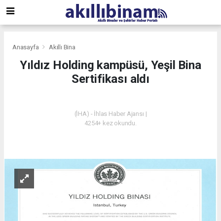
Anasayfa
Akıllı Bina
Yıldız Holding kampüsü, Yeşil Bina
Sertifikası aldı
AKILLI BINA
(İHA) - İhlas Haber Ajansı |
4254+ kez okundu.