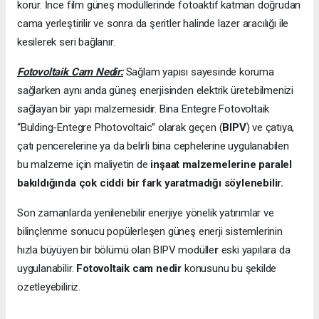
korur. İnce film güneş modüllerinde fotoaktif katman doğrudan
cama yerleştirilir ve sonra da şeritler halinde lazer aracılığı ile
kesilerek seri bağlanır.
Fotovoltaik Cam Nedir:
Sağlam yapısı sayesinde koruma
sağlarken aynı anda güneş enerjisinden elektrik üretebilmenizi
sağlayan bir yapı malzemesidir. Bina Entegre Fotovoltaik
“Bulding-Entegre Photovoltaic” olarak geçen (
BIPV
) ve çatıya,
çatı pencerelerine ya da belirli bina cephelerine uygulanabilen
bu malzeme için maliyetin de
inşaat malzemelerine paralel
bakıldığında çok ciddi bir fark yaratmadığı söylenebilir.
Son zamanlarda yenilenebilir enerjiye yönelik yatırımlar ve
bilinçlenme sonucu popülerleşen güneş enerji sistemlerinin
hızla büyüyen bir bölümü olan BIPV modülle
r
eski yapılara da
uygulanabilir.
Fotovoltaik cam nedir
konusunu bu şekilde
özetleyebiliriz.