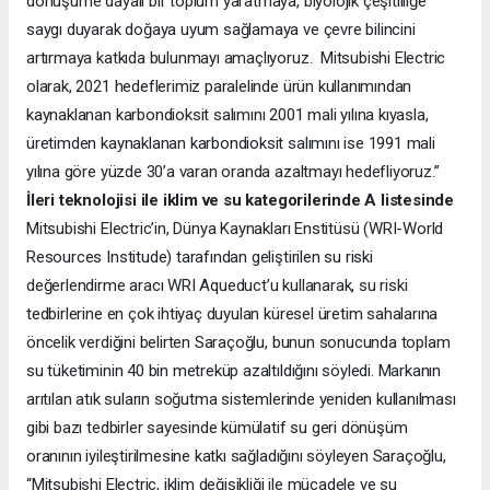
dönüşüme dayalı bir toplum yaratmaya, biyolojik çeşitliliğe
saygı duyarak doğaya uyum sağlamaya ve çevre bilincini
artırmaya katkıda bulunmayı amaçlıyoruz. Mitsubishi Electric
olarak, 2021 hedeflerimiz paralelinde ürün kullanımından
kaynaklanan karbondioksit salımını 2001 mali yılına kıyasla,
üretimden kaynaklanan karbondioksit salımını ise 1991 mali
yılına göre yüzde 30’a varan oranda azaltmayı hedefliyoruz.”
İleri teknolojisi ile iklim ve su kategorilerinde A listesinde
Mitsubishi Electric’in, Dünya Kaynakları Enstitüsü (WRI-World
Resources Institude) tarafından geliştirilen su riski
değerlendirme aracı WRI Aqueduct’u kullanarak, su riski
tedbirlerine en çok ihtiyaç duyulan küresel üretim sahalarına
öncelik verdiğini belirten Saraçoğlu, bunun sonucunda toplam
su tüketiminin 40 bin metreküp azaltıldığını söyledi. Markanın
arıtılan atık suların soğutma sistemlerinde yeniden kullanılması
gibi bazı tedbirler sayesinde kümülatif su geri dönüşüm
oranının iyileştirilmesine katkı sağladığını söyleyen Saraçoğlu,
“Mitsubishi Electric, iklim değişikliği ile mücadele ve su