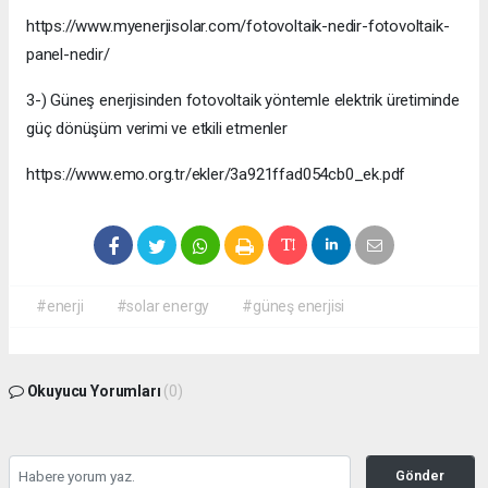
https://www.myenerjisolar.com/fotovoltaik-nedir-fotovoltaik-
panel-nedir/
3-) Güneş enerjisinden fotovoltaik yöntemle elektrik üretiminde
güç dönüşüm verimi ve etkili etmenler
https://www.emo.org.tr/ekler/3a921ffad054cb0_ek.pdf
#enerji
#solar energy
#güneş enerjisi
Okuyucu Yorumları
(0)
Gönder