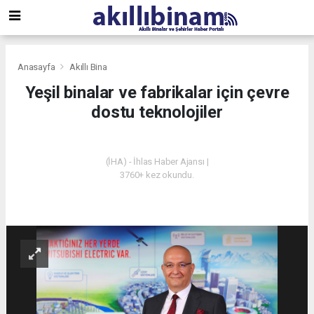
Anasayfa
Akıllı Bina
Yeşil binalar ve fabrikalar için çevre
dostu teknolojiler
AKILLI BINA
(İHA) - İhlas Haber Ajansı |
3760+ kez okundu.