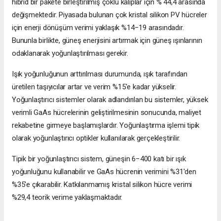
hibrid bir pakete birleştirilmiş çoklu kalıplar için % 44,4 arasında
değişmektedir. Piyasada bulunan çok kristal silikon PV hücreler
için enerji dönüşüm verimi yaklaşık %14−19 arasındadır.
Bununla birlikte, güneş enerjisini artırmak için güneş ışınlarının
odaklanarak yoğunlaştırılması gerekir.
Işık yoğunluğunun arttırılması durumunda, ışık tarafından
üretilen taşıyıcılar artar ve verim %15'e kadar yükselir.
Yoğunlaştırıcı sistemler olarak adlandırılan bu sistemler, yüksek
verimli GaAs hücrelerinin geliştirilmesinin sonucunda, maliyet
rekabetine girmeye başlamışlardır. Yoğunlaştırma işlemi tipik
olarak yoğunlaştırıcı optikler kullanılarak gerçekleştirilir.
Tipik bir yoğunlaştırıcı sistem, güneşin 6−400 katı bir ışık
yoğunluğunu kullanabilir ve GaAs hücrenin verimini %31'den
%35'e çıkarabilir. Katkılanmamış kristal silikon hücre verimi
%29,4 teorik verime yaklaşmaktadır.