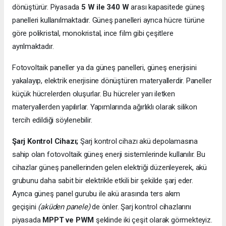
dönüştürür. Piyasada
5 W ile 340 W
arası kapasitede güneş
panelleri kullanılmaktadır. Güneş panelleri ayrıca hücre türüne
göre polikristal, monokristal, ince film gibi çeşitlere
ayrılmaktadır.
Fotovoltaik paneller ya da güneş panelleri, güneş enerjisini
yakalayıp, elektrik enerjisine dönüştüren materyallerdir. Paneller
küçük hücrelerden oluşurlar. Bu hücreler yarı iletken
materyallerden yapılırlar. Yapımlarında ağırlıklı olarak silikon
tercih edildiği söylenebilir.
Şarj Kontrol Cihazı;
Şarj kontrol cihazı akü depolamasına
sahip olan fotovoltaik güneş enerji sistemlerinde kullanılır. Bu
cihazlar güneş panellerinden gelen elektriği düzenleyerek, akü
grubunu daha sabit bir elektrikle etkili bir şekilde şarj eder.
Ayrıca güneş panel gurubu ile akü arasında ters akım
geçişini
(aküden panele)
de önler. Şarj kontrol cihazlarını
piyasada
MPPT ve PWM
şeklinde iki çeşit olarak görmekteyiz.