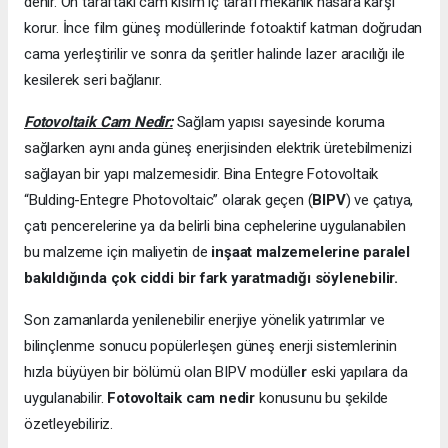
denir. Ön taraftaki cam kısım iç tarafı mekanik hasara karşı
korur. İnce film güneş modüllerinde fotoaktif katman doğrudan
cama yerleştirilir ve sonra da şeritler halinde lazer aracılığı ile
kesilerek seri bağlanır.
Fotovoltaik Cam Nedir:
Sağlam yapısı sayesinde koruma
sağlarken aynı anda güneş enerjisinden elektrik üretebilmenizi
sağlayan bir yapı malzemesidir. Bina Entegre Fotovoltaik
“Bulding-Entegre Photovoltaic” olarak geçen (
BIPV
) ve çatıya,
çatı pencerelerine ya da belirli bina cephelerine uygulanabilen
bu malzeme için maliyetin de
inşaat malzemelerine paralel
bakıldığında çok ciddi bir fark yaratmadığı söylenebilir.
Son zamanlarda yenilenebilir enerjiye yönelik yatırımlar ve
bilinçlenme sonucu popülerleşen güneş enerji sistemlerinin
hızla büyüyen bir bölümü olan BIPV modülle
r
eski yapılara da
uygulanabilir.
Fotovoltaik cam nedir
konusunu bu şekilde
özetleyebiliriz.