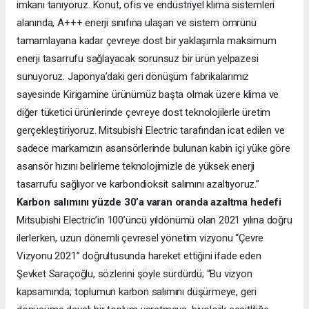
imkanı tanıyoruz. Konut, ofis ve endüstriyel klima sistemleri
alanında, A+++ enerji sınıfına ulaşan ve sistem ömrünü
tamamlayana kadar çevreye dost bir yaklaşımla maksimum
enerji tasarrufu sağlayacak sorunsuz bir ürün yelpazesi
sunuyoruz. Japonya’daki geri dönüşüm fabrikalarımız
sayesinde Kirigamine ürünümüz başta olmak üzere klima ve
diğer tüketici ürünlerinde çevreye dost teknolojilerle üretim
gerçekleştiriyoruz. Mitsubishi Electric tarafından icat edilen ve
sadece markamızın asansörlerinde bulunan kabin içi yüke göre
asansör hızını belirleme teknolojimizle de yüksek enerji
tasarrufu sağlıyor ve karbondioksit salımını azaltıyoruz.”
Karbon salımını yüzde 30’a varan oranda azaltma hedefi
Mitsubishi Electric’in 100’üncü yıldönümü olan 2021 yılına doğru
ilerlerken, uzun dönemli çevresel yönetim vizyonu “Çevre
Vizyonu 2021” doğrultusunda hareket ettiğini ifade eden
Şevket Saraçoğlu, sözlerini şöyle sürdürdü; “Bu vizyon
kapsamında; toplumun karbon salımını düşürmeye, geri