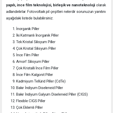
yapılı, ince film teknolojisi, birleşik ve nanoteknoloji
olarak
adlandırılırlar. Fotovoltaik pil çeşitleri nelerdir sorunuzun yanıtını
aşağıdaki listede bulabilirsiniz.
İnorganik Piller
İki Katmanlı İnorganik Piller
Tek Kristal Silisyum Piller
Çok Kristal Silisyum Piller
İnce Film Piller
Amorf Silisyum Piller
Çok Kristalli İnce Film Piller
İnce Film Kalgonit Piller
Kadmiyum Tellürid Piller (CdTe)
Bakır İndiyum Diseleneid Piller
Bakır İndiyum Galyum Diseleneid Piller (CIGS)
Flexible CIGS Piller
Çok Eklemli Piller