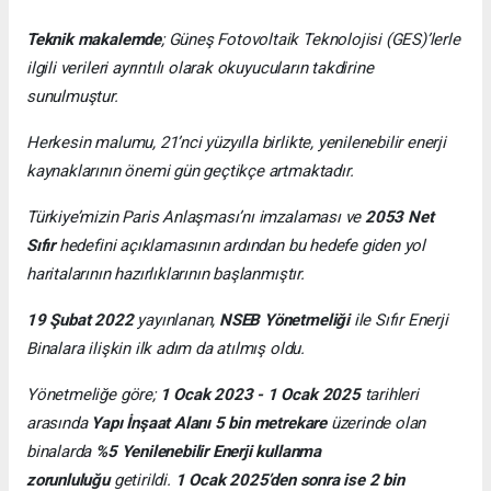
Teknik makalemde
;
Güneş Fotovoltaik Teknolojisi
(GES)’lerle
ilgili verileri ayrıntılı olarak okuyucuların takdirine
sunulmuştur.
Herkesin malumu, 21’nci yüzyılla birlikte, yenilenebilir enerji
kaynaklarının önemi gün geçtikçe artmaktadır.
Türkiye’mizin Paris Anlaşması’nı imzalaması ve
2053 Net
Sıfır
hedefini açıklamasının ardından bu hedefe giden yol
haritalarının hazırlıklarının başlanmıştır.
19 Şubat 2022
yayınlanan,
NSEB Yönetmeliği
ile Sıfır Enerji
Binalara ilişkin ilk adım da atılmış oldu.
Yönetmeliğe göre;
1 Ocak 2023 - 1 Ocak 2025
tarihleri
arasında
Yapı İnşaat Alanı 5 bin metrekare
üzerinde olan
binalarda
%5 Yenilenebilir Enerji kullanma
zorunluluğu
getirildi.
1 Ocak 2025’den sonra ise 2 bin