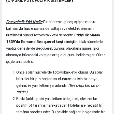
(ON-GRİD FOTOVOLTAİK SİSTEMLER)
Fotovoltaik Etki Nedir:
Bir hücrenin güneş ışığına maruz
kalmasıyla hücre içerisinde voltaj veya elektrik akımının
üretilmesi süreci fotovoltaik etki demektir.
Etkiyi ilk olarak
1839’da
Edmond Becquerel keşfetmiştir.
Islak hücrelerle
yaptığı deneylerde Becquerel, gümüş plakaların güneş ışığı
almasıyla hücredeki voltajda artış olduğunu belirlemiştir. Süreci
şöyle anlatabiliriz;
Önce solar hücrelerde fotovoltaik etki oluşur. Bu solar
hücreler bir p-n bağlantısı oluşturmak için bir araya
gelmiş iki yarı iletken yararlandır.
(Biri p-tipi biri de n-
tipidir.)
Bu iki farklı tipteki yarı iletken birleşerek, elektronlar
pozitif (p) tarafına hareket eder. Hole’lar ise negatif (n)
tarafına hareket eder. Bu şekilde bağlantı bölgesinde bir