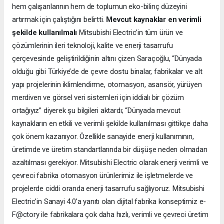
hem çalışanlarının hem de toplumun eko-bilinç düzeyini
artırmak için çalıştığını belirtti.
Mevcut kaynaklar en verimli
şekilde kullanılmalı
Mitsubishi Electric’in tüm ürün ve
çözümlerinin ileri teknoloji, kalite ve enerji tasarrufu
çerçevesinde geliştirildiğinin altını çizen Saraçoğlu, “Dünyada
olduğu gibi Türkiye’de de çevre dostu binalar, fabrikalar ve alt
yapı projelerinin iklimlendirme, otomasyon, asansör, yürüyen
merdiven ve görsel veri sistemleri için iddialı bir çözüm
ortağıyız” diyerek şu bilgileri aktardı; “Dünyada mevcut
kaynakların en etkili ve verimli şekilde kullanılması gittikçe daha
çok önem kazanıyor. Özellikle sanayide enerji kullanımının,
üretimde ve üretim standartlarında bir düşüşe neden olmadan
azaltılması gerekiyor. Mitsubishi Electric olarak enerji verimli ve
çevreci fabrika otomasyon ürünlerimiz ile işletmelerde ve
projelerde ciddi oranda enerji tasarrufu sağlıyoruz. Mitsubishi
Electric’in Sanayi 4.0’a yanıtı olan dijital fabrika konseptimiz e-
F@ctory ile fabrikalara çok daha hızlı, verimli ve çevreci üretim