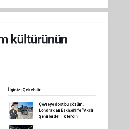
um kültürünün
İlginizi Çekebilir
Çevreye dost bu çözüm,
Londra’dan Eskişehir’e ‘’Akıllı
Şehirlerde’’ ilk tercih