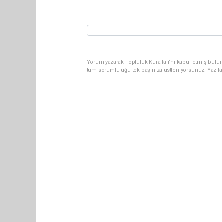
Yorum yazarak Topluluk Kuralları’nı kabul etmiş bulun
tüm sorumluluğu tek başınıza üstleniyorsunuz. Yazıla