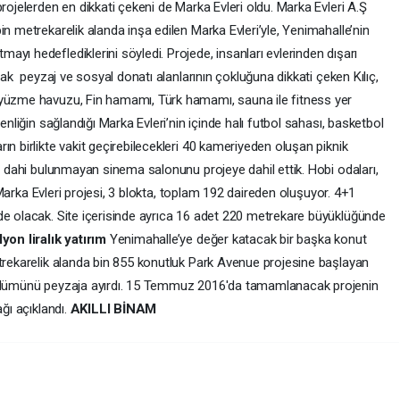
rojelerden en dikkati çekeni de Marka Evleri oldu. Marka Evleri A.Ş
in metrekarelik alanda inşa edilen Marka Evleri’yle, Yenimahalle’nin
yı hedeflediklerini söyledi. Projede, insanları evlerinden dışarı
acak peyzaj ve sosyal donatı alanlarının çokluğuna dikkati çeken Kılıç,
 yüzme havuzu, Fin hamamı, Türk hamamı, sauna ile fitness yer
enliğin sağlandığı Marka Evleri’nin içinde halı futbol sahası, basketbol
ın birlikte vakit geçirebilecekleri 40 kameriyeden oluşan piknik
de dahi bulunmayan sinema salonunu projeye dahil ettik. Hobi odaları,
i. Marka Evleri projesi, 3 blokta, toplam 192 daireden oluşuyor. 4+1
de olacak. Site içerisinde ayrıca 16 adet 220 metrekare büyüklüğünde
on liralık yatırım
Yenimahalle’ye değer katacak bir başka konut
etrekarelik alanda bin 855 konutluk Park Avenue projesine başlayan
bölümünü peyzaja ayırdı. 15 Temmuz 2016'da tamamlanacak projenin
ağı açıklandı.
AKILLI BİNAM