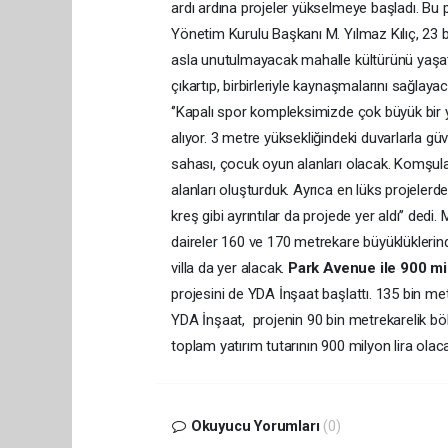
ardı ardına projeler yükselmeye başladı. Bu p
Yönetim Kurulu Başkanı M. Yılmaz Kılıç, 23 b
asla unutulmayacak mahalle kültürünü yaşatma
çıkartıp, birbirleriyle kaynaşmalarını sağlay
‘’Kapalı spor kompleksimizde çok büyük bir
alıyor. 3 metre yüksekliğindeki duvarlarla güv
sahası, çocuk oyun alanları olacak. Komşular
alanları oluşturduk. Ayrıca en lüks projeler
kreş gibi ayrıntılar da projede yer aldı’’ ded
daireler 160 ve 170 metrekare büyüklüklerin
villa da yer alacak.
Park Avenue ile 900 mily
projesini de YDA İnşaat başlattı. 135 bin m
YDA İnşaat, projenin 90 bin metrekarelik 
toplam yatırım tutarının 900 milyon lira olac
Okuyucu Yorumları
(0)