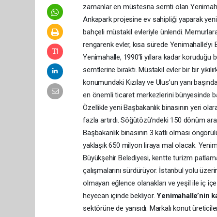
zamanlar en müstesna semti olan Yenimahalle,
Ankapark projesine ev sahipliği yaparak yenide
bahçeli müstakil evleriyle ünlendi. Memurlara 
rengarenk evler, kısa sürede Yenimahalle’yi B
Yenimahalle, 1990’li yıllara kadar koruduğu b
semtlerine bıraktı. Müstakil evler bir bir yıkıl
konumundaki Kızılay ve Ulus’un yanı başında 
en önemli ticaret merkezlerini bünyesinde b
Özellikle yeni Başbakanlık binasının yeri ola
fazla artırdı. Söğütözü’ndeki 150 dönüm ara
Başbakanlık binasının 3 katlı olması öngörülü
yaklaşık 650 milyon liraya mal olacak. Yeni
Büyükşehir Belediyesi, kentte turizm patla
çalışmalarını sürdürüyor. İstanbul yolu üzer
olmayan eğlence olanakları ve yeşil ile iç i
heyecan içinde bekliyor.
Yenimahalle’nin ka
sektörüne de yansıdı. Markalı konut üreticiler