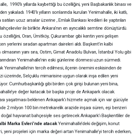
 1990’lı yıllarda kaybettiği bu özelliğini, yeni Başbakanlık binası ve
n yakaladı. 1940’lı yılların sonlarında kurulan Yenimahalle, iki katlı,
satılan ucuz arsalar üzerine , Emlak Bankası kredileri ile yaptırılan
ahçelievler ile birlikte Ankara’nın en ayrıcalıklı semtine dönüştürdü.
u özelliğini, Oran, Ümitköy, Çukurambar gibi kentin yeni gelişen
ırken yerlerini sıradan apartman daireleri aldı. Başkent’in kalbi
olmasının yanı sıra, Ostim, Gimat Anadolu Bulvarı, İstanbul Yolu gibi
arındıran Yenimahalle’nin eski günlerine dönmesi uzun sürmedi.
rak Yenimahalle’nin tercih edilmesi, ilçenin önemini eskisinden de
zi üzerinde, Selçuklu mimarisine uygun olarak inşa edilen yeni
yor. Cumhurbaşkanlığı gibi birden çok girişi bulunan yeni bina,
mahalle’ye değer katacak bir başka proje de Ankapark olacak.
ması yaşatması beklenen Ankapark’ı hizmete açmak için var gücüyle
inde 2 milyon 100 bin metrekarelik arazide inşası süren, eşi benzeri
çe doğal hayvanat bahçesiyle ses getirecek Ankapark’ı Başkentliler de
lbi Marka Evleri’nde atacak
Yenimahalle’deki değişim, konut
i, yeni projeleri için marka değeri artan Yenimahalle’yi tercih ederken,