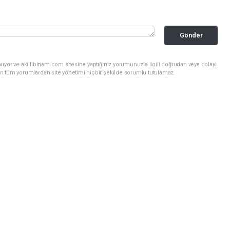
Gönder
uyor ve akillibinam.com sitesine yaptığınız yorumunuzla ilgili doğrudan veya dolaylı
n tüm yorumlardan site yönetimi hiçbir şekilde sorumlu tutulamaz.