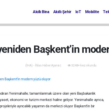
Akıllı Bina
Akıllı Şehir
IoT
Mobilite
Tek
yeniden Başkent’in moder
(İHA) - İhlas Haber Ajansı |
3248+ kez okundu.
Projeler
ındıran Yenimahalle; tamamlanmak üzere olan yeni Başbakanlık
siyaset, ekonomi ve turizm merkezi haline geliyor. Yenimahalle ayrıca,
rojeleriyle ayrıcalıklı yaşamın da merkezi oluyor Başkent’in bir