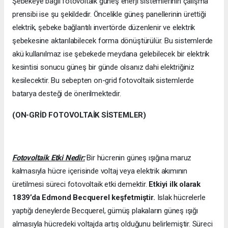
Şebekeye bağlı fotovoltaik güneş enerji sistemlerinin çalışma
prensibi ise şu şekildedir. Öncelikle güneş panellerinin ürettiği
elektrik, şebeke bağlantılı invertörde düzenlenir ve elektrik
şebekesine aktarılabilecek forma dönüştürülür. Bu sistemlerde
akü kullanılmaz ise şebekede meydana gelebilecek bir elektrik
kesintisi sonucu güneş bir günde olsanız dahi elektriğiniz
kesilecektir. Bu sebepten on-grid fotovoltaik sistemlerde
batarya desteği de önerilmektedir.
(ON-GRİD FOTOVOLTAİK SİSTEMLER)
Fotovoltaik Etki Nedir:
Bir hücrenin güneş ışığına maruz
kalmasıyla hücre içerisinde voltaj veya elektrik akımının
üretilmesi süreci fotovoltaik etki demektir.
Etkiyi ilk olarak
1839’da
Edmond Becquerel keşfetmiştir.
Islak hücrelerle
yaptığı deneylerde Becquerel, gümüş plakaların güneş ışığı
almasıyla hücredeki voltajda artış olduğunu belirlemiştir. Süreci