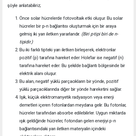
şöyle anlatabiliriz;
Önce solar hücrelerde fotovoltaik etki oluşur. Bu solar
hücreler bir p-n bağlantısı oluşturmak için bir araya
gelmiş iki yarı iletken yararlandır.
(Biri p-tipi biri de n-
tipidir.)
Bu iki farklı tipteki yarı iletken birleşerek, elektronlar
pozitif (p) tarafına hareket eder. Hole’lar ise negatif (n)
tarafına hareket eder. Bu şekilde bağlantı bölgesinde bir
elektrik alanı oluşur.
Bu alan, negatif yüklü parçacıkların bir yönde, pozitif
yüklü parçacıklarında diğer bir yönde hareketini sağlar.
Işık, küçük elektromanyetik radyasyon veya enerji
demetleri içeren fotonlardan meydana gelir. Bu fotonlar,
hücreler tarafından absorbe edilebilirler. Uygun miktarda
ışık geldiğinde hücreler, fotondan gelen enerjiyi p-n
bağlantısındaki yarı iletken materyalin içindeki