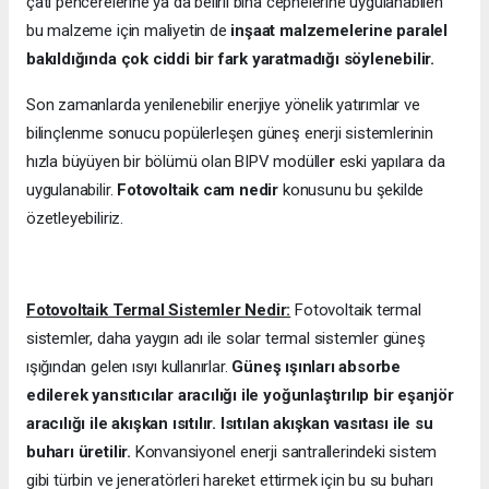
çatı pencerelerine ya da belirli bina cephelerine uygulanabilen
bu malzeme için maliyetin de
inşaat malzemelerine paralel
bakıldığında çok ciddi bir fark yaratmadığı söylenebilir.
Son zamanlarda yenilenebilir enerjiye yönelik yatırımlar ve
bilinçlenme sonucu popülerleşen güneş enerji sistemlerinin
hızla büyüyen bir bölümü olan BIPV modülle
r
eski yapılara da
uygulanabilir.
Fotovoltaik cam nedir
konusunu bu şekilde
özetleyebiliriz.
Fotovoltaik Termal Sistemler Nedir:
Fotovoltaik termal
sistemler, daha yaygın adı ile solar termal sistemler güneş
ışığından gelen ısıyı kullanırlar.
Güneş ışınları absorbe
edilerek yansıtıcılar aracılığı ile yoğunlaştırılıp bir eşanjör
aracılığı ile akışkan ısıtılır. Isıtılan akışkan vasıtası ile su
buharı üretilir.
Konvansiyonel enerji santrallerindeki sistem
gibi türbin ve jeneratörleri hareket ettirmek için bu su buharı