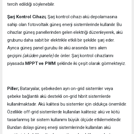
tercih edildiği söylenebilir.
Şarj Kontrol Cihazı;
Şarj kontrol cihazı akü depolamasına
sahip olan fotovoltaik güneş enerji sistemlerinde kullanılır. Bu
cihazlar güneş panellerinden gelen elektriği düzenleyerek, akü
grubunu daha sabit bir elektrikle etkili bir şekilde şarj eder.
Ayrıca güneş panel gurubu ile akü arasında ters akım
geçişini
(aküden panele)
de önler. Şarj kontrol cihazlarını
piyasada
MPPT ve PWM
şeklinde iki çeşit olarak görmekteyiz.
Piller;
Bataryalar, şebekeden ayrı on-grid sistemler veya
şebeke bağlantılı akü destekli on-grid hibrit sistemlerde
kullanılmaktadır. Akü kalitesi bu sistemler için oldukça önemlidir.
Özellikle off-grid sistemlerde kullanılan kalitesiz akü ve kötü
tasarlanmış bir sistem kullanımı büyük ölçüde etkilemektedir.
Bundan dolayı güneş enerji sistemlerinde kullanılan akü