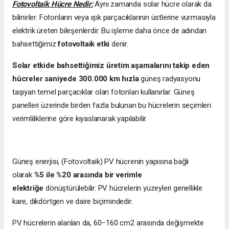
Fotovoltaik Hücre Nedir:
Aynı zamanda solar hücre olarak da
bilinirler. Fotonların veya ışık parçacıklarının üstlerine vurmasıyla
elektrik üreten bileşenlerdir. Bu işleme daha önce de adından
bahsettiğimiz
fotovoltaik etki
denir.
Solar etkide bahsettiğimiz üretim aşamalarını takip eden
hücreler saniyede 300.000 km hızla
güneş radyasyonu
taşıyan temel parçacıklar olan fotonları kullanırlar. Güneş
panelleri üzerinde birden fazla bulunan bu hücrelerin seçimleri
verimliliklerine göre kıyaslanarak yapılabilir.
Güneş enerjisi, (Fotovoltaik) PV hücrenin yapısına bağlı
olarak
%5 ile %20 arasında bir verimle
elektriğe
dönüştürülebilir. PV hücrelerin yüzeyleri genellikle
kare, dikdörtgen ve daire biçimindedir.
PV hücrelerin alanları da, 60−160 cm2 arasında değişmekte