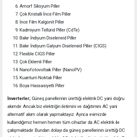
Amorf Silisyum Piller
Çok Kristalli İnce Film Piller
İnce Film Kalgonit Piller
Kadmiyum Tellürid Piller (CdTe)
Bakır İndiyum Diseleneid Piller
Bakır İndiyum Galyum Diseleneid Piller (CIGS)
Flexible CIGS Piller
Çok Eklemli Piller
Nanofotovoltaik Piller (NanoPV)
Kuantum Noktalı Piller
Boya Hassasiyetli Piller
İnverterler;
Güneş panellerinin ürettiği elektrik DC yani doğru
akımdır. Ancak biz elektriğin iletimini ve dağıtımını AC yani
alternatif akım olarak yapmaktayız. Ayrıca evimizde
kullandığımız hemen hemen tüm cihazlar da AC elektrik ile
çalışmaktadır. Bundan dolayı da güneş panellerinin ürettiği DC