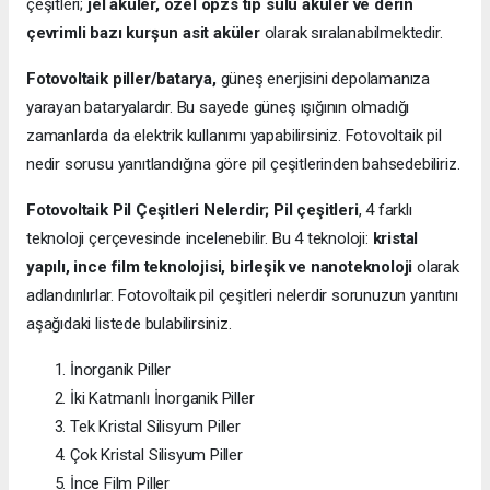
çeşitleri;
jel aküler, özel opzs tip sulu aküler ve derin
çevrimli bazı kurşun asit aküler
olarak sıralanabilmektedir.
Fotovoltaik piller/batarya,
güneş enerjisini depolamanıza
yarayan bataryalardır. Bu sayede güneş ışığının olmadığı
zamanlarda da elektrik kullanımı yapabilirsiniz. Fotovoltaik pil
nedir sorusu yanıtlandığına göre pil çeşitlerinden bahsedebiliriz.
Fotovoltaik Pil Çeşitleri Nelerdir;
Pil çeşitleri
, 4 farklı
teknoloji çerçevesinde incelenebilir. Bu 4 teknoloji:
kristal
yapılı, ince film teknolojisi, birleşik ve nanoteknoloji
olarak
adlandırılırlar. Fotovoltaik pil çeşitleri nelerdir sorunuzun yanıtını
aşağıdaki listede bulabilirsiniz.
İnorganik Piller
İki Katmanlı İnorganik Piller
Tek Kristal Silisyum Piller
Çok Kristal Silisyum Piller
İnce Film Piller