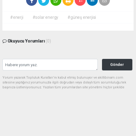
#enerji
#solar energy
#güneş enerjisi
Okuyucu Yorumları
(0)
Gönder
Yorum yazarak Topluluk Kuralları’nı kabul etmiş bulunuyor ve akillibinam.com
sitesine yaptığınız yorumunuzla ilgili doğrudan veya dolaylı tüm sorumluluğu tek
başınıza üstleniyorsunuz. Yazılan tüm yorumlardan site yönetimi hiçbir şekilde
sorumlu tutulamaz.
haber paketi
haber scripti
haber yazılımı
Tüm hakları saklı tutulmaktadır.Copyright 2026©