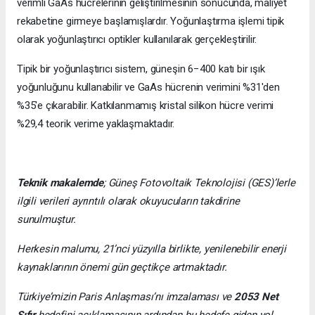
verimli GaAs hücrelerinin geliştirilmesinin sonucunda, maliyet
rekabetine girmeye başlamışlardır. Yoğunlaştırma işlemi tipik
olarak yoğunlaştırıcı optikler kullanılarak gerçekleştirilir.
Tipik bir yoğunlaştırıcı sistem, güneşin 6−400 katı bir ışık
yoğunluğunu kullanabilir ve GaAs hücrenin verimini %31'den
%35'e çıkarabilir. Katkılanmamış kristal silikon hücre verimi
%29,4 teorik verime yaklaşmaktadır.
Teknik makalemde
;
Güneş Fotovoltaik Teknolojisi
(GES)’lerle
ilgili verileri ayrıntılı olarak okuyucuların takdirine
sunulmuştur.
Herkesin malumu, 21’nci yüzyılla birlikte, yenilenebilir enerji
kaynaklarının önemi gün geçtikçe artmaktadır.
Türkiye’mizin Paris Anlaşması’nı imzalaması ve
2053 Net