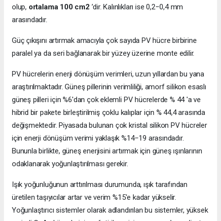
olup,
ortalama 100 cm2
’dir. Kalınlıkları ise 0,2−0,4 mm
arasındadır.
Güç çıkışını artırmak amacıyla çok sayıda PV hücre birbirine
paralel ya da seri bağlanarak bir yüzey üzerine monte edilir.
PV hücrelerin enerji dönüşüm verimleri, uzun yıllardan bu yana
araştırılmaktadır. Güneş pillerinin verimliliği, amorf silikon esaslı
güneş pilleri için %6'dan çok eklemli PV hücrelerde % 44 'a ve
hibrid bir pakete birleştirilmiş çoklu kalıplar için % 44,4 arasında
değişmektedir. Piyasada bulunan çok kristal silikon PV hücreler
için enerji dönüşüm verimi yaklaşık %14−19 arasındadır.
Bununla birlikte, güneş enerjisini artırmak için güneş ışınlarının
odaklanarak yoğunlaştırılması gerekir.
Işık yoğunluğunun arttırılması durumunda, ışık tarafından
üretilen taşıyıcılar artar ve verim %15'e kadar yükselir.
Yoğunlaştırıcı sistemler olarak adlandırılan bu sistemler, yüksek