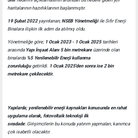
Sıfır
hedefini açıklamasının ardından bu hedefe giden yol
haritalarının hazırlıklarının başlanmıştır.
19 Şubat 2022
yayınlanan,
NSEB Yönetmeliği
ile Sıfır Enerji
Binalara ilişkin ilk adım da atılmış oldu.
Yönetmeliğe göre;
1 Ocak 2023 - 1 Ocak 2025
tarihleri
arasında
Yapı İnşaat Alanı 5 bin metrekare
üzerinde olan
binalarda
%5 Yenilenebilir Enerji kullanma
zorunluluğu
getirildi.
1 Ocak 2025’den sonra ise 2 bin
metrekare çekilecektir.
Yapılarda; yenilenebilir enerji kaynakları konusunda en rahat
uygulama olarak, fotovoltaik teknoloji ilk
sıradadır.
Girişimcilerin bu konuda yatırım yapmaları, kanımca
çok isabetli olacaktır.