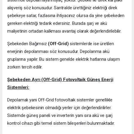
sistemde depolamaya ihtiyaç yoktur. Şebeke ile direk karşılıklı
alışveriş söz konusudur. Santralde ürettiğiniz elektriği direk
şebekeye satar, fazlasına ihtiyacınız olursa da yine şebekeden
gereken elektriği tedarik edersiniz. Burada şarj ve akü
maliyetinin ortadan kalkması avantaj olarak değerlendirilebilir.
Şebekeden Bağımsız
(Off-Grid)
sistemlerde ise üretilen
enerjinin depolanması söz konusudur. Depolanma akü
gruplarına yapılır. Bu sistem genelde elektrik hatlarına ulaşım
zorken tercih edilir.
Şebekeden Ayrı (Off-Grid) Fotovoltaik Güneş Enerji
Sistemleri:
Depolamalı yani Off-Grid fotovoltaik sistemler genellikle
elektrik şebekesinin olmadığı yerler için değerlendirilirler.
Sistemde güneş paneli ve inverterin yanı sıra akü ve şarj
kontrol cihazı gibi temel sistem bileşenleri bulunmaktadır.