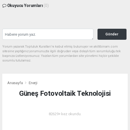
Okuyucu Yorumları
(0)
Gönder
Yorum yazarak Topluluk Kuralları’nı kabul etmiş bulunuyor ve akillibinam.com
sitesine yaptığınız yorumunuzla ilgili doğrudan veya dolaylı tüm sorumluluğu tek
başınıza üstleniyorsunuz. Yazılan tüm yorumlardan site yönetimi hiçbir şekilde
sorumlu tutulamaz.
Anasayfa
Enerji
Güneş Fotovoltaik Teknolojisi
ENERJI
82629+ kez okundu.