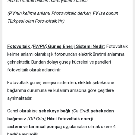
iletken olarak bilinen materyalleri kullanır.
(
PV
’nin kelime anlamı Photovoltaic derken,
FV
ise bunun
Türkçesi olan Fotovoltaik’tir.)
Fotovoltaik
(FV/PV)
Güneş Enerji Sistemi Nedir:
Fotovoltaik
kelime anlamı olarak ışık fotonundan elektrik üretimi anlamına
gelmektedir. Bundan dolayı güneş hücreleri ve panelleri
fotovoltaik olarak adlandırılır.
Fotovoltaik güneş enerjisi sistemleri; elektrik şebekesine
bağlanma durumuna ve kullanım amacına göre çeşitlere
ayrılmaktadır.
Genel olarak ise
şebekeye bağlı
(On-Grid),
şebekeden
bağımsız
(Off-Grid),
Hibrit
fotovoltaik enerji
sistemi
ve
tarımsal pompaj
uygulamaları olmak üzere 4
başlığa ayrılabilir.