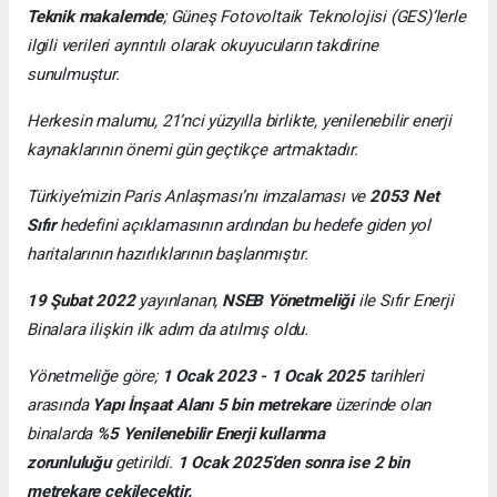
Teknik makalemde
;
Güneş Fotovoltaik Teknolojisi
(GES)’lerle
ilgili verileri ayrıntılı olarak okuyucuların takdirine
sunulmuştur.
Herkesin malumu, 21’nci yüzyılla birlikte, yenilenebilir enerji
kaynaklarının önemi gün geçtikçe artmaktadır.
Türkiye’mizin Paris Anlaşması’nı imzalaması ve
2053 Net
Sıfır
hedefini açıklamasının ardından bu hedefe giden yol
haritalarının hazırlıklarının başlanmıştır.
19 Şubat 2022
yayınlanan,
NSEB Yönetmeliği
ile Sıfır Enerji
Binalara ilişkin ilk adım da atılmış oldu.
Yönetmeliğe göre;
1 Ocak 2023 - 1 Ocak 2025
tarihleri
arasında
Yapı İnşaat Alanı 5 bin metrekare
üzerinde olan
binalarda
%5 Yenilenebilir Enerji kullanma
zorunluluğu
getirildi.
1 Ocak 2025’den sonra ise 2 bin
metrekare çekilecektir.