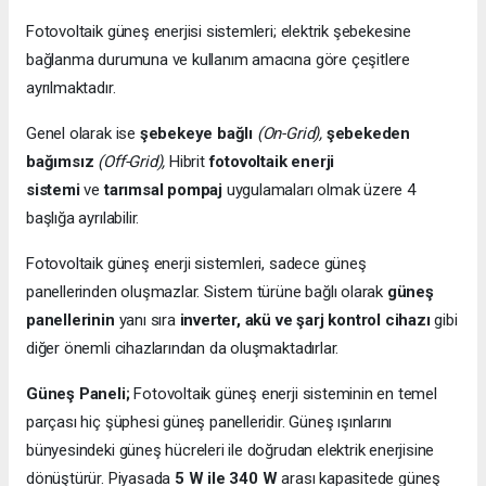
Fotovoltaik güneş enerjisi sistemleri; elektrik şebekesine
bağlanma durumuna ve kullanım amacına göre çeşitlere
ayrılmaktadır.
Genel olarak ise
şebekeye bağlı
(On-Grid),
şebekeden
bağımsız
(Off-Grid),
Hibrit
fotovoltaik enerji
sistemi
ve
tarımsal pompaj
uygulamaları olmak üzere 4
başlığa ayrılabilir.
Fotovoltaik güneş enerji sistemleri, sadece güneş
panellerinden oluşmazlar. Sistem türüne bağlı olarak
güneş
panellerinin
yanı sıra
inverter, akü ve şarj kontrol cihazı
gibi
diğer önemli cihazlarından da oluşmaktadırlar.
Güneş Paneli;
Fotovoltaik güneş enerji sisteminin en temel
parçası hiç şüphesi güneş panelleridir. Güneş ışınlarını
bünyesindeki güneş hücreleri ile doğrudan elektrik enerjisine
dönüştürür. Piyasada
5 W ile 340 W
arası kapasitede güneş