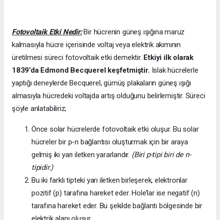
Fotovoltaik Etki Nedir:
Bir hücrenin güneş ışığına maruz
kalmasıyla hücre içerisinde voltaj veya elektrik akımının
üretilmesi süreci fotovoltaik etki demektir.
Etkiyi ilk olarak
1839’da
Edmond Becquerel keşfetmiştir.
Islak hücrelerle
yaptığı deneylerde Becquerel, gümüş plakaların güneş ışığı
almasıyla hücredeki voltajda artış olduğunu belirlemiştir. Süreci
şöyle anlatabiliriz;
Önce solar hücrelerde fotovoltaik etki oluşur. Bu solar
hücreler bir p-n bağlantısı oluşturmak için bir araya
gelmiş iki yarı iletken yararlandır.
(Biri p-tipi biri de n-
tipidir.)
Bu iki farklı tipteki yarı iletken birleşerek, elektronlar
pozitif (p) tarafına hareket eder. Hole’lar ise negatif (n)
tarafına hareket eder. Bu şekilde bağlantı bölgesinde bir
elektrik alanı oluşur.