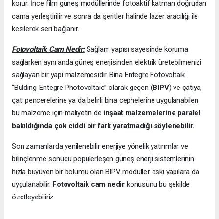
korur. İnce film güneş modüllerinde fotoaktif katman doğrudan
cama yerleştirilir ve sonra da şeritler halinde lazer aracılığı ile
kesilerek seri bağlanır.
Fotovoltaik Cam Nedir:
Sağlam yapısı sayesinde koruma
sağlarken aynı anda güneş enerjisinden elektrik üretebilmenizi
sağlayan bir yapı malzemesidir. Bina Entegre Fotovoltaik
“Bulding-Entegre Photovoltaic” olarak geçen (
BIPV
) ve çatıya,
çatı pencerelerine ya da belirli bina cephelerine uygulanabilen
bu malzeme için maliyetin de
inşaat malzemelerine paralel
bakıldığında çok ciddi bir fark yaratmadığı söylenebilir.
Son zamanlarda yenilenebilir enerjiye yönelik yatırımlar ve
bilinçlenme sonucu popülerleşen güneş enerji sistemlerinin
hızla büyüyen bir bölümü olan BIPV modülle
r
eski yapılara da
uygulanabilir.
Fotovoltaik cam nedir
konusunu bu şekilde
özetleyebiliriz.