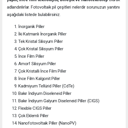
adlandırılırlar. Fotovoltaik pil çeşitleri nelerdir sorunuzun yanıtını
aşağıdaki listede bulabilirsiniz.
İnorganik Piller
İki Katmanlı İnorganik Piller
Tek Kristal Silisyum Piller
Çok Kristal Silisyum Piller
İnce Film Piller
Amorf Silisyum Piller
Çok Kristalli İnce Film Piller
İnce Film Kalgonit Piller
Kadmiyum Tellürid Piller (CdTe)
Bakır İndiyum Diseleneid Piller
Bakır İndiyum Galyum Diseleneid Piller (CIGS)
Flexible CIGS Piller
Çok Eklemli Piller
Nanofotovoltaik Piller (NanoPV)