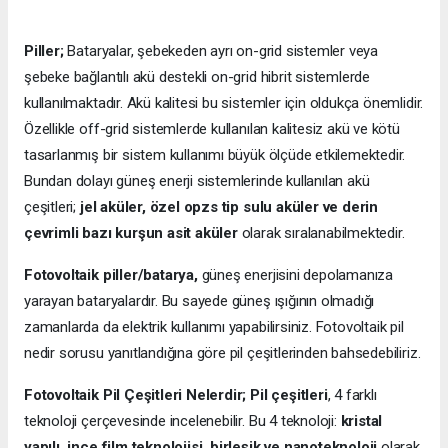
Piller;
Bataryalar, şebekeden ayrı on-grid sistemler veya
şebeke bağlantılı akü destekli on-grid hibrit sistemlerde
kullanılmaktadır. Akü kalitesi bu sistemler için oldukça önemlidir.
Özellikle off-grid sistemlerde kullanılan kalitesiz akü ve kötü
tasarlanmış bir sistem kullanımı büyük ölçüde etkilemektedir.
Bundan dolayı güneş enerji sistemlerinde kullanılan akü
çeşitleri;
jel aküler, özel opzs tip sulu aküler ve derin
çevrimli bazı kurşun asit aküler
olarak sıralanabilmektedir.
Fotovoltaik piller/batarya,
güneş enerjisini depolamanıza
yarayan bataryalardır. Bu sayede güneş ışığının olmadığı
zamanlarda da elektrik kullanımı yapabilirsiniz. Fotovoltaik pil
nedir sorusu yanıtlandığına göre pil çeşitlerinden bahsedebiliriz.
Fotovoltaik Pil Çeşitleri Nelerdir;
Pil çeşitleri
, 4 farklı
teknoloji çerçevesinde incelenebilir. Bu 4 teknoloji:
kristal
yapılı, ince film teknolojisi, birleşik ve nanoteknoloji
olarak