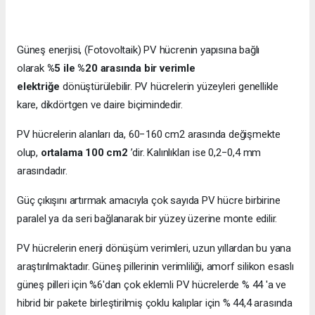
Güneş enerjisi, (Fotovoltaik) PV hücrenin yapısına bağlı
olarak
%5 ile %20 arasında bir verimle
elektriğe
dönüştürülebilir. PV hücrelerin yüzeyleri genellikle
kare, dikdörtgen ve daire biçimindedir.
PV hücrelerin alanları da, 60−160 cm2 arasında değişmekte
olup,
ortalama 100 cm2
’dir. Kalınlıkları ise 0,2−0,4 mm
arasındadır.
Güç çıkışını artırmak amacıyla çok sayıda PV hücre birbirine
paralel ya da seri bağlanarak bir yüzey üzerine monte edilir.
PV hücrelerin enerji dönüşüm verimleri, uzun yıllardan bu yana
araştırılmaktadır. Güneş pillerinin verimliliği, amorf silikon esaslı
güneş pilleri için %6'dan çok eklemli PV hücrelerde % 44 'a ve
hibrid bir pakete birleştirilmiş çoklu kalıplar için % 44,4 arasında