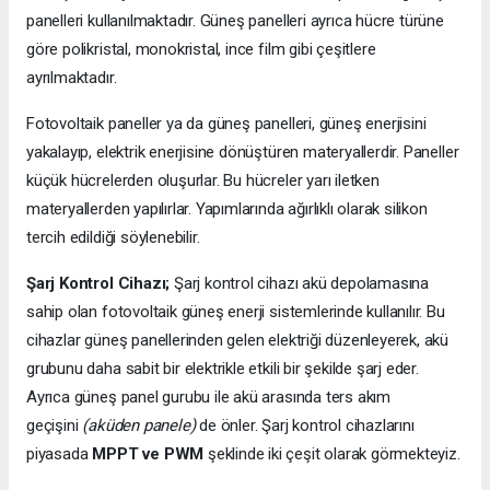
panelleri kullanılmaktadır. Güneş panelleri ayrıca hücre türüne
göre polikristal, monokristal, ince film gibi çeşitlere
ayrılmaktadır.
Fotovoltaik paneller ya da güneş panelleri, güneş enerjisini
yakalayıp, elektrik enerjisine dönüştüren materyallerdir. Paneller
küçük hücrelerden oluşurlar. Bu hücreler yarı iletken
materyallerden yapılırlar. Yapımlarında ağırlıklı olarak silikon
tercih edildiği söylenebilir.
Şarj Kontrol Cihazı;
Şarj kontrol cihazı akü depolamasına
sahip olan fotovoltaik güneş enerji sistemlerinde kullanılır. Bu
cihazlar güneş panellerinden gelen elektriği düzenleyerek, akü
grubunu daha sabit bir elektrikle etkili bir şekilde şarj eder.
Ayrıca güneş panel gurubu ile akü arasında ters akım
geçişini
(aküden panele)
de önler. Şarj kontrol cihazlarını
piyasada
MPPT ve PWM
şeklinde iki çeşit olarak görmekteyiz.