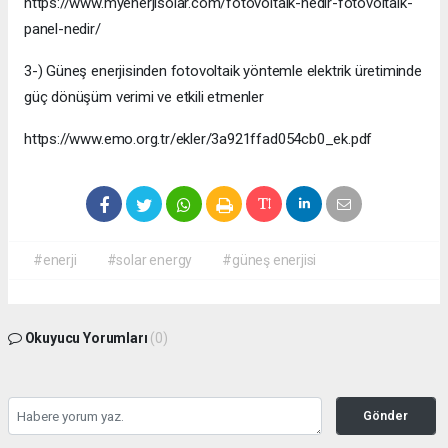
https://www.myenerjisolar.com/fotovoltaik-nedir-fotovoltaik-
panel-nedir/
3-) Güneş enerjisinden fotovoltaik yöntemle elektrik üretiminde
güç dönüşüm verimi ve etkili etmenler
https://www.emo.org.tr/ekler/3a921ffad054cb0_ek.pdf
#enerji
#solar energy
#güneş enerjisi
Okuyucu Yorumları
(0)
Gönder