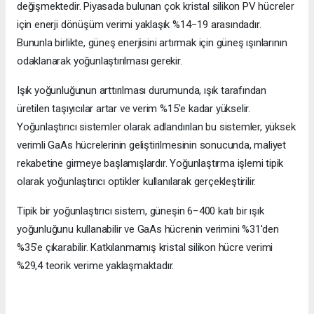
değişmektedir. Piyasada bulunan çok kristal silikon PV hücreler
için enerji dönüşüm verimi yaklaşık %14−19 arasındadır.
Bununla birlikte, güneş enerjisini artırmak için güneş ışınlarının
odaklanarak yoğunlaştırılması gerekir.
Işık yoğunluğunun arttırılması durumunda, ışık tarafından
üretilen taşıyıcılar artar ve verim %15'e kadar yükselir.
Yoğunlaştırıcı sistemler olarak adlandırılan bu sistemler, yüksek
verimli GaAs hücrelerinin geliştirilmesinin sonucunda, maliyet
rekabetine girmeye başlamışlardır. Yoğunlaştırma işlemi tipik
olarak yoğunlaştırıcı optikler kullanılarak gerçekleştirilir.
Tipik bir yoğunlaştırıcı sistem, güneşin 6−400 katı bir ışık
yoğunluğunu kullanabilir ve GaAs hücrenin verimini %31'den
%35'e çıkarabilir. Katkılanmamış kristal silikon hücre verimi
%29,4 teorik verime yaklaşmaktadır.