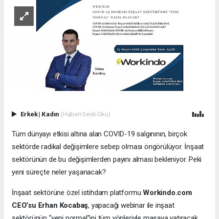
Erkek
|
Kadın
(Haberi Sesli Oku)
Tüm dünyayı etkisi altına alan COVID-19 salgınının, birçok
sektörde radikal değişimlere sebep olması öngörülüyor. İnşaat
sektörünün de bu değişimlerden payını alması bekleniyor. Peki
yeni süreçte neler yaşanacak?
İnşaat sektörüne özel istihdam platformu
Workindo.com
CEO’su Erhan Kocabaş
, yapacağı webinar ile inşaat
sektörünün “yeni normal”ini tüm yönleriyle masaya yatıracak.