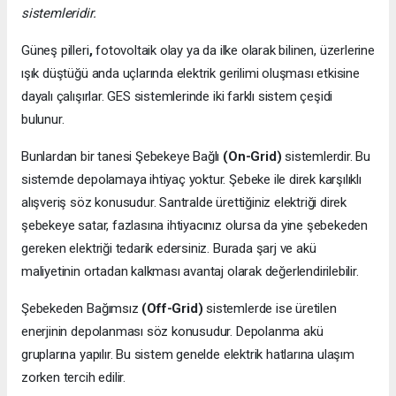
sistemleridir.
Güneş pilleri
,
fotovoltaik olay ya da ilke olarak bilinen, üzerlerine
ışık düştüğü anda uçlarında elektrik gerilimi oluşması etkisine
dayalı çalışırlar. GES sistemlerinde iki farklı sistem çeşidi
bulunur.
Bunlardan bir tanesi Şebekeye Bağlı
(On-Grid)
sistemlerdir. Bu
sistemde depolamaya ihtiyaç yoktur. Şebeke ile direk karşılıklı
alışveriş söz konusudur. Santralde ürettiğiniz elektriği direk
şebekeye satar, fazlasına ihtiyacınız olursa da yine şebekeden
gereken elektriği tedarik edersiniz. Burada şarj ve akü
maliyetinin ortadan kalkması avantaj olarak değerlendirilebilir.
Şebekeden Bağımsız
(Off-Grid)
sistemlerde ise üretilen
enerjinin depolanması söz konusudur. Depolanma akü
gruplarına yapılır. Bu sistem genelde elektrik hatlarına ulaşım
zorken tercih edilir.