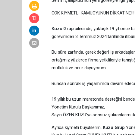
Semih Çalapkulu’nun yeni göreviyle ilgili yapt
ÇOK KIYMETLİ KAMUOYUNUN DİKKATİNE!!!
Kuzu Grup
ailesinde, yaklaşık 19 yıl önce b
görevimden 3 Temmuz 2024 tarihinde itibari
Bu süre zarfında, gerek değerli iş arkadaşl
ortağımız yüzlerce firma yetkilileriyle tanışt
mutluluk ve onur duyuyorum.
Bundan sonraki iş yaşamımda devam edeceği
19 yıllık bu uzun maratonda desteğini ben
Yönetim Kurulu Başkanımız,
Sayın ÖZEN KUZU’ya sonsuz şükranlarımı il
Ayrıca kıymetli büyüklerim;
Kuzu Grup
Yöne