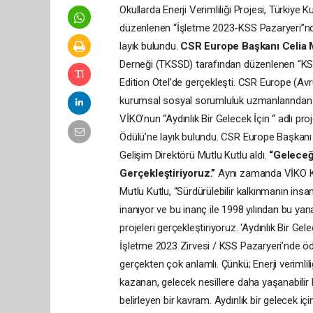
Okullarda Enerji Verimliliği Projesi, Türkiye
düzenlenen “İşletme 2023-KSS Pazaryeri”nde
layık bulundu.
CSR Europe Başkanı Celia 
Derneği (TKSSD) tarafından düzenlenen “KSS 
Edition Otel’de gerçekleşti. CSR Europe (Av
kurumsal sosyal sorumluluk uzmanlarından o
VİKO’nun “Aydınlık Bir Gelecek İçin “ adlı pr
Ödülü’ne layık bulundu. CSR Europe Başkanı
Gelişim Direktörü Mutlu Kutlu aldı.
“Geleceğ
Gerçekleştiriyoruz.”
Aynı zamanda VİKO Ku
Mutlu Kutlu, “Sürdürülebilir kalkınmanın insan
inanıyor ve bu inanç ile 1998 yılından bu y
projeleri gerçekleştiriyoruz. ‘Aydınlık Bir Gel
İşletme 2023 Zirvesi / KSS Pazaryeri’nde öd
gerçekten çok anlamlı. Çünkü; Enerji veriml
kazanan, gelecek nesillere daha yaşanabilir 
belirleyen bir kavram. Aydınlık bir gelecek için