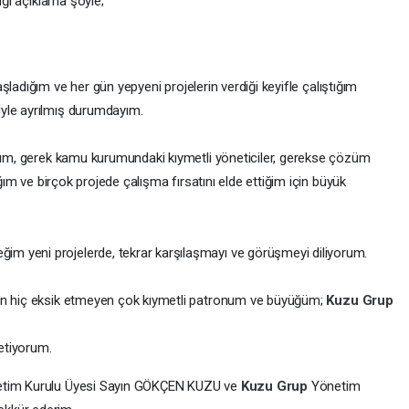
ığı açıklama şöyle;
aşladığım ve her gün yepyeni projelerin verdiği keyifle çalıştığım
yle ayrılmış durumdayım.
arım, gerek kamu kurumundaki kıymetli yöneticiler, gerekse çözüm
ığım ve birçok projede çalışma fırsatını elde ettiğim için büyük
m yeni projelerde, tekrar karşılaşmayı ve görüşmeyi diliyorum.
den hiç eksik etmeyen çok kıymetli patronum ve büyüğüm;
Kuzu Grup
etiyorum.
tim Kurulu Üyesi Sayın GÖKÇEN KUZU ve
Kuzu Grup
Yönetim