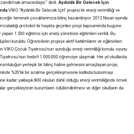
kazandırmak amacındayız.” dedi.
Aydınlık Bir Gelecek İçin
ında
VİKO “Aydınlık Bir Gelecek İçin” projesi ile enerji verimliliği ve
ceğin teminatı çocuklarımıza bilinç kazandırıyor. 2012 Nisan ayında
 imzaladığı protokol ile hayata geçirilen proje kapsamında bugüne
yapan 1.500 eğitimci için enerji yöneticisi eğitimleri verildi. Bu
ulüpleri kuruldu. Öğrencilerin projeye aktif katılımlarını ve eğlenirken
an VİKO Çocuk Tiyatrosu'nun sunduğu enerji verimliliği konulu oyunu
 Tiyatrosu'nun hedefi 1.000.000 öğrenciye ulaşmak. Her yıl okullarda
orumluluğun yerleşik bir bilinç haline gelmesini amaçlayan proje,
ketiminde %20'lik bir azalma gerçekleşmesine katkıda bulunmayı
ne kadar yaklaşık 800 okulun dahil olduğu enerji verimliliğinde örnek
lar gerçekleştiren kurumların ödüllendirilmesi ve diğer okulların da