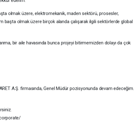
ekkür ederim.
aşta olmak üzere, elektromekanik, maden sektörü, prosesler,
tim başta olmak üzere birçok alanda çalışarak ilgili sektörlerde global
rıma, bir aile havasında bunca projeyi bitirmemizden dolayı da çok
ET A.Ş. firmasında, Genel Müdür pozisyonunda devam edeceğim.
rsiniz.
/corporate/