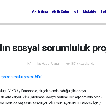
Akıllı Bina
Akıllı Şehir
IoT
Mobilite
Tek
ılın sosyal sorumluluk pro
(İHA) - İhlas Haber Ajansı |
3891+ kez okundu.
Akıllı Bina
uruluşu VİKO by Panasonic, birçok alanda olduğu gibi sosyal
 devam ediyor. VİKO, kurumsal sosyal sorumluluk kapsamında örnek
 ödüllerle de başarısını tescilliyor. VİKO’nun Aydınlık Bir Gelecek İçin /