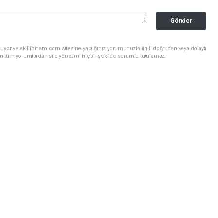
Gönder
uyor ve akillibinam.com sitesine yaptığınız yorumunuzla ilgili doğrudan veya dolaylı
n tüm yorumlardan site yönetimi hiçbir şekilde sorumlu tutulamaz.