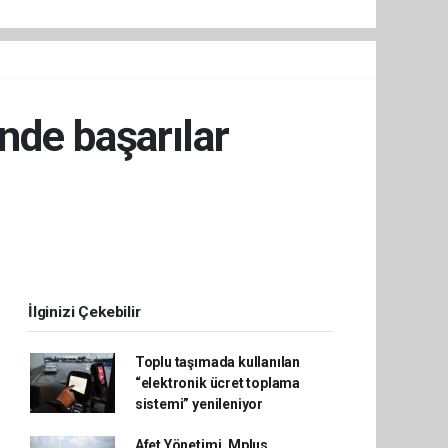
nde başarılar
İlginizi Çekebilir
Toplu taşımada kullanılan
“elektronik ücret toplama
sistemi” yenileniyor
Afet Yönetimi, Mplus