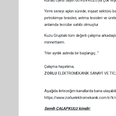
Kurulu Üyesi Sayın GÜVEN KUZU’ya çok teş
Yirmi seneyi aşkın sürede; inşaat sektörü b
petrokimya tesisleri, arıtma tesisleri ve üre
anlamda tecrübe sahibi olmuştur.
Kuzu Gruptaki tüm değerli çalışma arkadaşla
minnettarım.
“Her ayrılık aslında bir başlangıç…”
Çalışma hayatıma;
ZORLU
ELEKTROMEKANİK SANAYİ VE TİCAR
Aşağıda ileteceğim kanallarda bana ulaşabili
https://www.zorluelektromekanik.com.tr/tr
Semih ÇALAPKULU kimdir: