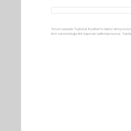
Yorum yazarak Topluluk Kuralları’nı kabul etmiş bulun
tüm sorumluluğu tek başınıza üstleniyorsunuz. Yazıla