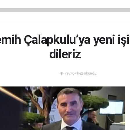
mih Çalapkulu’ya yeni işi
dileriz
79770+ kez okundu.
Sektörden