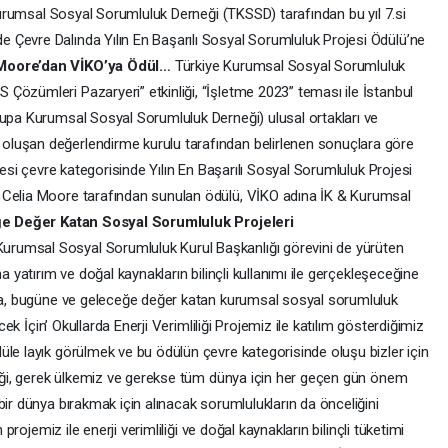
 Kurumsal Sosyal Sorumluluk Derneği (TKSSD) tarafından bu yıl 7.si
 Çevre Dalında Yılın En Başarılı Sosyal Sorumluluk Projesi Ödülü’ne
Moore’dan VİKO’ya Ödül…
Türkiye Kurumsal Sosyal Sorumluluk
Çözümleri Pazaryeri” etkinliği, “İşletme 2023” teması ile İstanbul
rupa Kurumsal Sosyal Sorumluluk Derneği) ulusal ortakları ve
luşan değerlendirme kurulu tarafından belirlenen sonuçlara göre
ojesi çevre kategorisinde Yılın En Başarılı Sosyal Sorumluluk Projesi
 Celia Moore tarafından sunulan ödülü, VİKO adına İK & Kurumsal
e Değer Katan Sosyal Sorumluluk Projeleri
rumsal Sosyal Sorumluluk Kurul Başkanlığı görevini de yürüten
a yatırım ve doğal kaynakların bilinçli kullanımı ile gerçekleşeceğine
ana, bugüne ve geleceğe değer katan kurumsal sosyal sorumluluk
ecek İçin’ Okullarda Enerji Verimliliği Projemiz ile katılım gösterdiğimiz
üle layık görülmek ve bu ödülün çevre kategorisinde oluşu bizler için
iliği, gerek ülkemiz ve gerekse tüm dünya için her geçen gün önem
bir dünya bırakmak için alınacak sorumlulukların da önceliğini
 projemiz ile enerji verimliliği ve doğal kaynakların bilinçli tüketimi