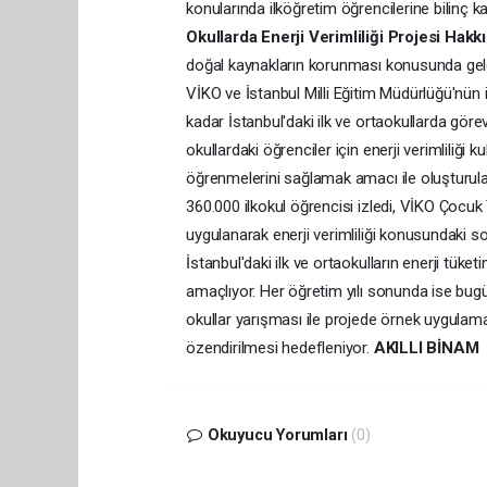
konularında ilköğretim öğrencilerine bilinç 
Okullarda Enerji Verimliliği Projesi Hakk
doğal kaynakların korunması konusunda gele
VİKO ve İstanbul Milli Eğitim Müdürlüğü'nün
kadar İstanbul'daki ilk ve ortaokullarda görev 
okullardaki öğrenciler için enerji verimliliği k
öğrenmelerini sağlamak amacı ile oluşturul
360.000 ilkokul öğrencisi izledi, VİKO Çocuk
uygulanarak enerji verimliliği konusundaki s
İstanbul'daki ilk ve ortaokulların enerji tü
amaçlıyor. Her öğretim yılı sonunda ise bugü
okullar yarışması ile projede örnek uygulama
özendirilmesi hedefleniyor.
AKILLI BİNAM
Okuyucu Yorumları
(0)