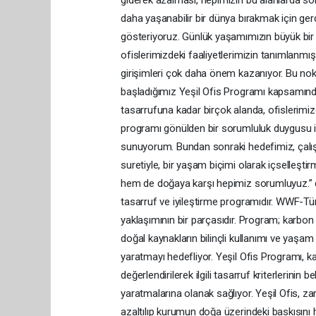
daha yaşanabilir bir dünya bırakmak için ge
gösteriyoruz. Günlük yaşamımızın büyük bir
ofislerimizdeki faaliyetlerimizin tanımlanmış 
girişimleri çok daha önem kazanıyor. Bu nok
başladığımız Yeşil Ofis Programı kapsamında,
tasarrufuna kadar birçok alanda, ofislerimizde
programı gönülden bir sorumluluk duygusu ile
sunuyorum. Bundan sonraki hedefimiz, çalışan
suretiyle, bir yaşam biçimi olarak içselleşt
hem de doğaya karşı hepimiz sorumluyuz.” de
tasarruf ve iyileştirme programıdır. WWF-Türk
yaklaşımının bir parçasıdır. Program; karbon
doğal kaynakların bilinçli kullanımı ve yaşam
yaratmayı hedefliyor. Yeşil Ofis Programı, kat
değerlendirilerek ilgili tasarruf kriterlerini
yaratmalarına olanak sağlıyor. Yeşil Ofis, z
azaltılıp kurumun doğa üzerindeki baskısını 