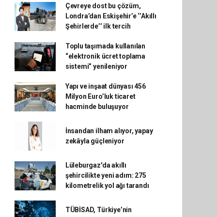
Çevreye dost bu çözüm,
Londra’dan Eskişehir’e ‘’Akıllı
Şehirlerde’’ ilk tercih
Toplu taşımada kullanılan
“elektronik ücret toplama
sistemi” yenileniyor
Yapı ve inşaat dünyası 456
Milyon Euro’luk ticaret
hacminde buluşuyor
İnsandan ilham alıyor, yapay
zekâyla güçleniyor
Lüleburgaz'da akıllı
şehircilikte yeni adım: 275
kilometrelik yol ağı tarandı
TÜBİSAD, Türkiye’nin