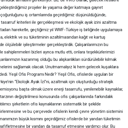
rçekleştirdiğimiz projeler ile yaşama değer katmaya gayret
 çoğunluğunu iş ortamlarında geçirdiğimiz düşünüldüğünde,
tasarruf kriterleri ile gerçekleşmesi ve ekolojik ayak izini azaltma
tadan hareketle, geçtiğimiz yıl WWF-Türkiye iş birliğinde uygulamaya
 elektrik ve su tüketiminin azaltılmasından kağıt ve kartuş
 ölçülebilir iyileştirmeler gerçekleştirdik. Çalışanlarımızın bu
 sahiplenmeleri bizleri ayrıca mutlu etti, onlara teşekkürlerimizi
larımızın kazanmış olduğu bu alışkanlıkları sürdürülebilir kılmak
irmelerini sağlamak olacak. Unutmamalıyız ki hem gelecek kuşaklara
di. Yeşil Ofis Programı Nedir? Yeşil Ofis, ofislerde uygulan bir
iye’nin “Ekolojik Ayak İzi”ni, azaltmak için oluşturduğu stratejik
 emisyonu başta olmak üzere enerji tasarrufu, yenilenebilir kaynaklar,
 tarzının değiştirilmesi konusunda ofis çalışanlarında farkındalık
ılımcı şirketlerin ofis kaynaklarının sistematik bir şekilde
n belirlenmesine ve bu çerçevede ofislerin kendi çevre yönetim sistemini
amanımızın büyük kısmını geçirdiğimiz ofislerde bir yandan tüketimin
hafifletmesine bir yandan da tasarruf etmesine yardımcı olur. Bu