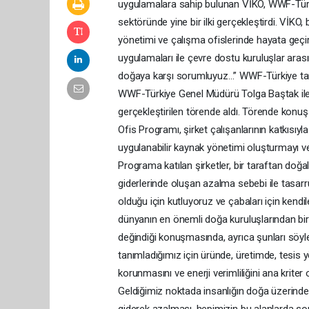
uygulamalara sahip bulunan VİKO, WWF-Türki
sektöründe yine bir ilki gerçekleştirdi. VİKO
yönetimi ve çalışma ofislerinde hayata geçird
uygulamaları ile çevre dostu kuruluşlar ara
doğaya karşı sorumluyuz…” WWF-Türkiye tara
WWF-Türkiye Genel Müdürü Tolga Baştak ile 
gerçekleştirilen törende aldı. Törende kon
Ofis Programı, şirket çalışanlarının katkısıyl
uygulanabilir kaynak yönetimi oluşturmayı ve
Programa katılan şirketler, bir taraftan doğal
giderlerinde oluşan azalma sebebi ile tasarr
olduğu için kutluyoruz ve çabaları için kend
dünyanın en önemli doğa kuruluşlarından bir
değindiği konuşmasında, ayrıca şunları söyled
tanımladığımız için üründe, üretimde, tesis
korunmasını ve enerji verimliliğini ana kriter 
Geldiğimiz noktada insanlığın doğa üzerindeki
giderek azalması, hepimizin bu alanlarda sor