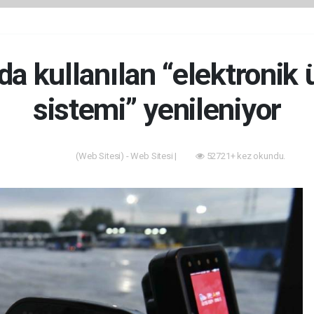
a kullanılan “elektronik
sistemi” yenileniyor
(Web Sitesi) - Web Sitesi |
52721+ kez okundu.
Akıllı Şehir