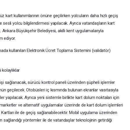
z kart kullanımlarının önüne geçilirken yolcuların daha hızlı geçiş
 sesli yolcu bilgilendirmesi yapılacak. Ayrıca vatandaşların kart
Ankara Büyükşehir Belediyesi, akıllı kent uygulamalarıyla
m ediyor.
da kullanılan Elektronik Ücret Toplama Sistemini (validatör)
 kolaylıklar
çişi sağlanacak, sürücü kontrol paneli üzerinden şüpheli işlemler
önün geçilecek. Otobüsleri iç kısmında bulunan ekranlar vasıtasıyla
ler yapılacak. Ayrıca yeni sistemle birlikte kart dolum noktaları için
marketler ve alternatif uygulamalar üzerinde de kart dolum işlemleri
di Kartları ile de geçiş sağlanabilecektir. Mobil uygulama üzerinden
in sağlandığı yöntemler ile de vatandaşlar teknolojinin getirdiği