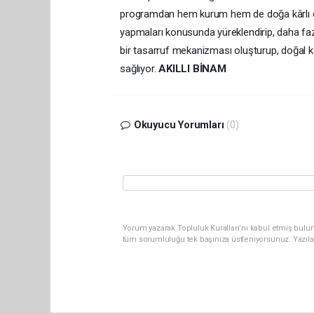
programdan hem kurum hem de doğa kârlı çıka
yapmaları konusunda yüreklendirip, daha faz
bir tasarruf mekanizması oluşturup, doğal ka
sağlıyor.
AKILLI BİNAM
Okuyucu Yorumları
(0)
Yorum yazarak Topluluk Kuralları’nı kabul etmiş bulun
tüm sorumluluğu tek başınıza üstleniyorsunuz. Yazıla