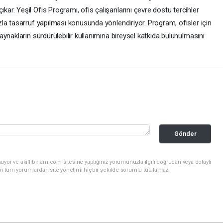
r. Yeşil Ofis Programı, ofis çalışanlarını çevre dostu tercihler
la tasarruf yapılması konusunda yönlendiriyor. Program, ofisler için
ynakların sürdürülebilir kullanımına bireysel katkıda bulunulmasını
Gönder
uyor ve akillibinam.com sitesine yaptığınız yorumunuzla ilgili doğrudan veya dolaylı
n tüm yorumlardan site yönetimi hiçbir şekilde sorumlu tutulamaz.