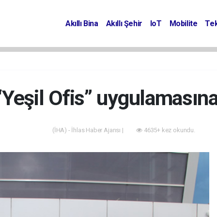
Akıllı Bina
Akıllı Şehir
IoT
Mobilite
Tek
“Yeşil Ofis” uygulamasına
(İHA) - İhlas Haber Ajansı |
4635+ kez okundu.
Akıllı Bina