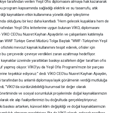
ye tarafından verilen Yeşil Ofis diplomasını almaya hak kazanarak
, bu program kapsamında sağladığı elektrik ve su tasarrufu, atık
iği kaynakların etkin kullanımına yönelik diğer iyileştirme
sında olduğunu bir kez daha kanıtladı. “Hem gelecek kuşaklara hem de
fından Yeşil Ofis kriterlerine uygun bulunan VİKO, diplomasını
VİKO CEO’su Nusret Kayhan Apaydın’ın ve çalışanların katılımıyla
uşan WWF Türkiye Genel Müdürü Tolga Baştak “WWF-Türkiye’nin Yeşil
a ofisteki mevcut kaynak kullanımını tespit ederek, ofisler için
 bu çerçevede çevreye verdikleri zararı azaltmayı hedefliyor.
 kaynaklar üzerinde yarattıkları baskıyı azaltırken diğer taraftan ofis
uf yapmış oluyor. VİKO'yu da Yeşil Ofis Programı'mızın bir parçası
ilerine teşekkür ediyoruz.” dedi. VİKO CEO’su Nusret Kayhan Apaydın,
i tarafından bu anlamlı diplomaya layık görülmenin verdiği mutluluğa
i; “VİKO’da sürdürülebilirliği kurumsal bir değer olarak
 yönetiminde ve sosyal sorumluluk projelerinde doğal kaynaklarımızın
olarak ele alıp faaliyetlerimizi bu doğrultuda gerçekleştiriyoruz.
 baskısı artarken, küresel iklim değişikliği ve doğal kaynaklarımızın
umluluk almasını gerektiriyor. Biz de VİKO olarak, gelecek nesillere