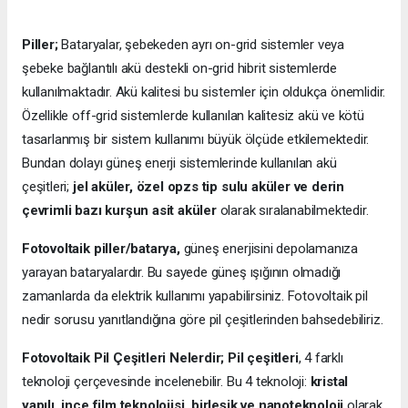
Piller;
Bataryalar, şebekeden ayrı on-grid sistemler veya
şebeke bağlantılı akü destekli on-grid hibrit sistemlerde
kullanılmaktadır. Akü kalitesi bu sistemler için oldukça önemlidir.
Özellikle off-grid sistemlerde kullanılan kalitesiz akü ve kötü
tasarlanmış bir sistem kullanımı büyük ölçüde etkilemektedir.
Bundan dolayı güneş enerji sistemlerinde kullanılan akü
çeşitleri;
jel aküler, özel opzs tip sulu aküler ve derin
çevrimli bazı kurşun asit aküler
olarak sıralanabilmektedir.
Fotovoltaik piller/batarya,
güneş enerjisini depolamanıza
yarayan bataryalardır. Bu sayede güneş ışığının olmadığı
zamanlarda da elektrik kullanımı yapabilirsiniz. Fotovoltaik pil
nedir sorusu yanıtlandığına göre pil çeşitlerinden bahsedebiliriz.
Fotovoltaik Pil Çeşitleri Nelerdir;
Pil çeşitleri
, 4 farklı
teknoloji çerçevesinde incelenebilir. Bu 4 teknoloji:
kristal
yapılı, ince film teknolojisi, birleşik ve nanoteknoloji
olarak