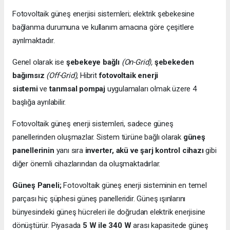
Fotovoltaik güneş enerjisi sistemleri; elektrik şebekesine
bağlanma durumuna ve kullanım amacına göre çeşitlere
ayrılmaktadır.
Genel olarak ise
şebekeye bağlı
(On-Grid),
şebekeden
bağımsız
(Off-Grid),
Hibrit
fotovoltaik enerji
sistemi
ve
tarımsal pompaj
uygulamaları olmak üzere 4
başlığa ayrılabilir.
Fotovoltaik güneş enerji sistemleri, sadece güneş
panellerinden oluşmazlar. Sistem türüne bağlı olarak
güneş
panellerinin
yanı sıra
inverter, akü ve şarj kontrol cihazı
gibi
diğer önemli cihazlarından da oluşmaktadırlar.
Güneş Paneli;
Fotovoltaik güneş enerji sisteminin en temel
parçası hiç şüphesi güneş panelleridir. Güneş ışınlarını
bünyesindeki güneş hücreleri ile doğrudan elektrik enerjisine
dönüştürür. Piyasada
5 W ile 340 W
arası kapasitede güneş