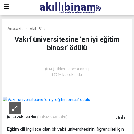
Anasayfa
Akıllı Bina
Vakıf üniversitesine ‘en iyi eğitim
binası’ ödülü
AKILLI BINA
(İHA) - İhlas Haber Ajansı |
1971+ kez okundu.
Erkek
|
Kadın
(Haberi Sesli Oku)
Eğitim dili İngilizce olan bir vakıf üniversitesinin, öğrencileri için