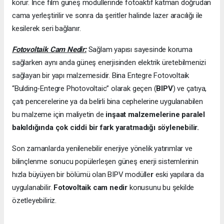
korur. İnce film güneş modüllerinde fotoaktif katman doğrudan
cama yerleştirilir ve sonra da şeritler halinde lazer aracılığı ile
kesilerek seri bağlanır.
Fotovoltaik Cam Nedir:
Sağlam yapısı sayesinde koruma
sağlarken aynı anda güneş enerjisinden elektrik üretebilmenizi
sağlayan bir yapı malzemesidir. Bina Entegre Fotovoltaik
“Bulding-Entegre Photovoltaic” olarak geçen (
BIPV
) ve çatıya,
çatı pencerelerine ya da belirli bina cephelerine uygulanabilen
bu malzeme için maliyetin de
inşaat malzemelerine paralel
bakıldığında çok ciddi bir fark yaratmadığı söylenebilir.
Son zamanlarda yenilenebilir enerjiye yönelik yatırımlar ve
bilinçlenme sonucu popülerleşen güneş enerji sistemlerinin
hızla büyüyen bir bölümü olan BIPV modülle
r
eski yapılara da
uygulanabilir.
Fotovoltaik cam nedir
konusunu bu şekilde
özetleyebiliriz.