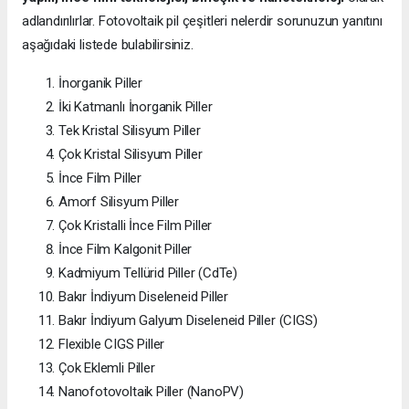
adlandırılırlar. Fotovoltaik pil çeşitleri nelerdir sorunuzun yanıtını
aşağıdaki listede bulabilirsiniz.
İnorganik Piller
İki Katmanlı İnorganik Piller
Tek Kristal Silisyum Piller
Çok Kristal Silisyum Piller
İnce Film Piller
Amorf Silisyum Piller
Çok Kristalli İnce Film Piller
İnce Film Kalgonit Piller
Kadmiyum Tellürid Piller (CdTe)
Bakır İndiyum Diseleneid Piller
Bakır İndiyum Galyum Diseleneid Piller (CIGS)
Flexible CIGS Piller
Çok Eklemli Piller
Nanofotovoltaik Piller (NanoPV)