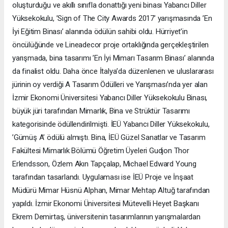
oluşturduğu ve akıllı sınıfla donattığı yeni binası Yabancı Diller
Yüksekokulu, ’Sign of The City Awards 2017’ yarışmasında ’En
İyi Eğitim Binası’ alanında ödülün sahibi oldu. Hürriyet’in
öncülüğünde ve Lineadecor proje ortaklığında gerçekleştirilen
yarışmada, bina tasarımı ’En İyi Mimarı Tasarım Binası’ alanında
da finalist oldu. Daha önce İtalya’da düzenlenen ve uluslararası
jürinin oy verdiği A Tasarım Ödülleri ve Yarışması’nda yer alan
İzmir Ekonomi Üniversitesi Yabancı Diller Yüksekokulu Binası,
büyük jüri tarafından Mimarlık, Bina ve Strüktür Tasarımı
kategorisinde ödüllendirilmişti. İEÜ Yabancı Diller Yüksekokulu,
’Gümüş A’ ödülü almıştı. Bina, İEÜ Güzel Sanatlar ve Tasarım
Fakültesi Mimarlık Bölümü Öğretim Üyeleri Gudjon Thor
Erlendsson, Özlem Akın Tapçalap, Michael Edward Young
tarafından tasarlandı. Uygulaması ise İEÜ Proje ve İnşaat
Müdürü Mimar Hüsnü Alphan, Mimar Mehtap Altuğ tarafından
yapıldı. İzmir Ekonomi Üniversitesi Mütevelli Heyet Başkanı
Ekrem Demirtaş, üniversitenin tasarımlarının yarışmalardan