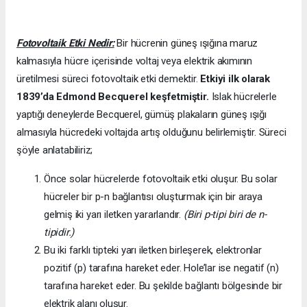
Fotovoltaik Etki Nedir:
Bir hücrenin güneş ışığına maruz
kalmasıyla hücre içerisinde voltaj veya elektrik akımının
üretilmesi süreci fotovoltaik etki demektir.
Etkiyi ilk olarak
1839’da
Edmond Becquerel keşfetmiştir.
Islak hücrelerle
yaptığı deneylerde Becquerel, gümüş plakaların güneş ışığı
almasıyla hücredeki voltajda artış olduğunu belirlemiştir. Süreci
şöyle anlatabiliriz;
Önce solar hücrelerde fotovoltaik etki oluşur. Bu solar
hücreler bir p-n bağlantısı oluşturmak için bir araya
gelmiş iki yarı iletken yararlandır.
(Biri p-tipi biri de n-
tipidir.)
Bu iki farklı tipteki yarı iletken birleşerek, elektronlar
pozitif (p) tarafına hareket eder. Hole’lar ise negatif (n)
tarafına hareket eder. Bu şekilde bağlantı bölgesinde bir
elektrik alanı oluşur.