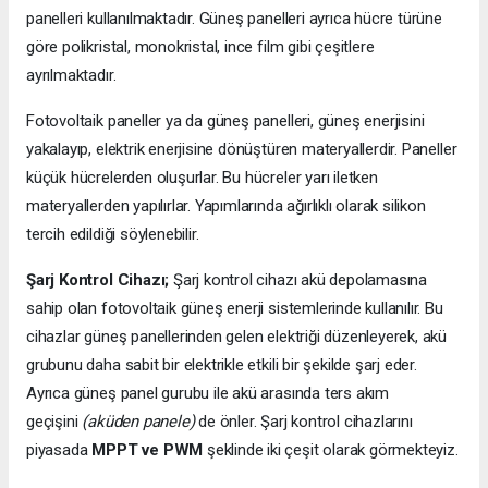
panelleri kullanılmaktadır. Güneş panelleri ayrıca hücre türüne
göre polikristal, monokristal, ince film gibi çeşitlere
ayrılmaktadır.
Fotovoltaik paneller ya da güneş panelleri, güneş enerjisini
yakalayıp, elektrik enerjisine dönüştüren materyallerdir. Paneller
küçük hücrelerden oluşurlar. Bu hücreler yarı iletken
materyallerden yapılırlar. Yapımlarında ağırlıklı olarak silikon
tercih edildiği söylenebilir.
Şarj Kontrol Cihazı;
Şarj kontrol cihazı akü depolamasına
sahip olan fotovoltaik güneş enerji sistemlerinde kullanılır. Bu
cihazlar güneş panellerinden gelen elektriği düzenleyerek, akü
grubunu daha sabit bir elektrikle etkili bir şekilde şarj eder.
Ayrıca güneş panel gurubu ile akü arasında ters akım
geçişini
(aküden panele)
de önler. Şarj kontrol cihazlarını
piyasada
MPPT ve PWM
şeklinde iki çeşit olarak görmekteyiz.