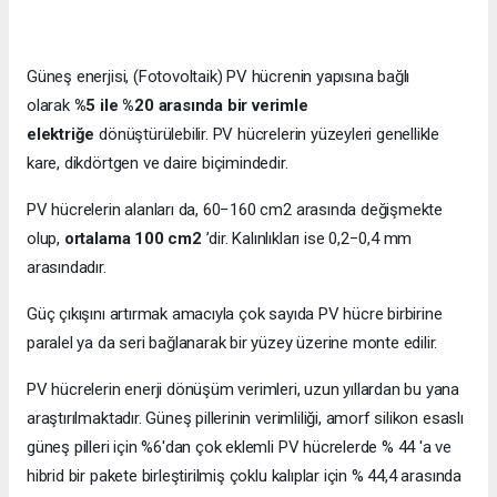
Güneş enerjisi, (Fotovoltaik) PV hücrenin yapısına bağlı
olarak
%5 ile %20 arasında bir verimle
elektriğe
dönüştürülebilir. PV hücrelerin yüzeyleri genellikle
kare, dikdörtgen ve daire biçimindedir.
PV hücrelerin alanları da, 60−160 cm2 arasında değişmekte
olup,
ortalama 100 cm2
’dir. Kalınlıkları ise 0,2−0,4 mm
arasındadır.
Güç çıkışını artırmak amacıyla çok sayıda PV hücre birbirine
paralel ya da seri bağlanarak bir yüzey üzerine monte edilir.
PV hücrelerin enerji dönüşüm verimleri, uzun yıllardan bu yana
araştırılmaktadır. Güneş pillerinin verimliliği, amorf silikon esaslı
güneş pilleri için %6'dan çok eklemli PV hücrelerde % 44 'a ve
hibrid bir pakete birleştirilmiş çoklu kalıplar için % 44,4 arasında