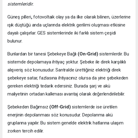
sistemleridir.
Güneş pilleri
,
fotovoltaik olay ya da ilke olarak bilinen, üzerlerine
ışık düştüğü anda uçlarında elektrik gerilimi oluşması etkisine
dayalı çalışırlar. GES sistemlerinde iki farklı sistem çeşidi
bulunur.
Bunlardan bir tanesi Şebekeye Bağlı
(On-Grid)
sistemlerdir. Bu
sistemde depolamaya ihtiyaç yoktur. Şebeke ile direk karşılıklı
alışveriş söz konusudur. Santralde ürettiğiniz elektriği direk
şebekeye satar, fazlasına ihtiyacınız olursa da yine şebekeden
gereken elektriği tedarik edersiniz. Burada şarj ve akü
maliyetinin ortadan kalkması avantaj olarak değerlendirilebilir.
Şebekeden Bağımsız
(Off-Grid)
sistemlerde ise üretilen
enerjinin depolanması söz konusudur. Depolanma akü
gruplarına yapılır. Bu sistem genelde elektrik hatlarına ulaşım
zorken tercih edilir.