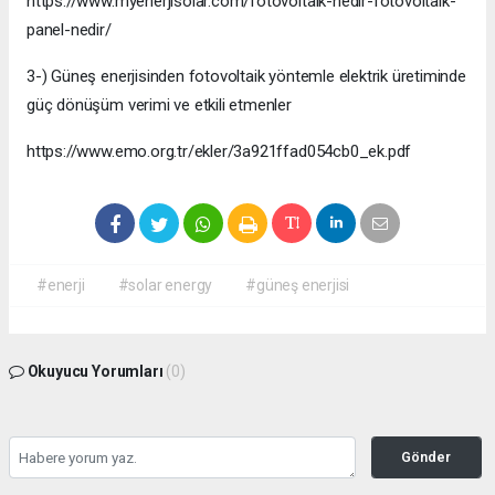
https://www.myenerjisolar.com/fotovoltaik-nedir-fotovoltaik-
panel-nedir/
3-) Güneş enerjisinden fotovoltaik yöntemle elektrik üretiminde
güç dönüşüm verimi ve etkili etmenler
https://www.emo.org.tr/ekler/3a921ffad054cb0_ek.pdf
#enerji
#solar energy
#güneş enerjisi
Okuyucu Yorumları
(0)
Gönder