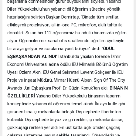
başarılarla dönmesinden gurur duyduklarını söyledi. Yabancı
Diller Yüksekokulu’nun yabancı dil öğrenim sürecine yönelik
hazırladığını belirten Başkan Demirtaş, "Binada tüm sınıflar,
etkileşimli projeksiyon, all-in-one PC, mikrofon, akıllı tahta ile
donatıldı. Şu an bin 112 öğrencimiz bu ödüllü binamızda eğitim
alıyor. Öğrencilerimiz sanal ofis saatlerinde öğretim üyeleriyle
bir araya geliyor ve sorularına yanıt buluyor" dedi.
’ÖDÜL
EŞBAŞKANDAN ALINDI’
İstanbul’da yapılan törende İzmir
Ekonomi Üniversitesi adına ödülü İEÜ Mimarlık Bölümü Öğretim
Üyesi Özlem Akın, İEÜ Genel Sekreteri Levent Gökçeer ile İEÜ
Proje ve İnşaat Müdürü, Mimar Hüsnü Alpan, Sign Of The City
Awards Jüri Eşbaşkanı Prof. Dr. Güzin Konuk’tan aldı.
BİNANIN
ÖZELLİKLERİ
Yabancı Diller Yüksekokulu binasının tasarım
konseptinde yabancı dil öğrenimi temel alındı. İki ayrı kütle gibi
görünen bina iç mekanlarda birleşti. Dış cephede fiberbeton
kullanıldı. Dış cephede beyaz ve gri renkler, iç mekanlarda ise,
gök kuşağı renkleri yer aldı. En üst katta açık ofisler çağdaş
çalışma sistemine uygun şekilde tasarlandı. Öğrencilerin ve