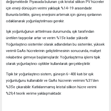
değişmektedir. Piyasada bulunan çok kristal silikon PV hücreler
için enerji dönüşüm verimi yaklaşık %14−19 arasındadır.
Bununla birlikte, güneş enerjisini artırmak için güneş ışınlarının
odaklanarak yoğunlaştırılması gerekir.
Işık yoğunluğunun arttırılması durumunda, ışık tarafından
üretilen taşıyıcılar artar ve verim %15'e kadar yükselir.
Yoğunlaştırıcı sistemler olarak adlandırılan bu sistemler, yüksek
verimli GaAs hücrelerinin geliştirilmesinin sonucunda, maliyet
rekabetine girmeye başlamışlardır. Yoğunlaştırma işlemi tipik
olarak yoğunlaştırıcı optikler kullanılarak gerçekleştirilir.
Tipik bir yoğunlaştırıcı sistem, güneşin 6−400 katı bir ışık
yoğunluğunu kullanabilir ve GaAs hücrenin verimini %31'den
%35'e çıkarabilir. Katkılanmamış kristal silikon hücre verimi
%29,4 teorik verime yaklaşmaktadır.