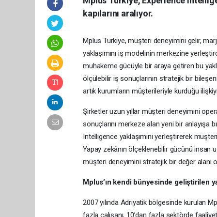
Mplus Türkiye, Experience Intelli
kapılarını aralıyor.
Mplus Türkiye, müşteri deneyimini gelir, ma
yaklaşımını iş modelinin merkezine yerleştirdi
muhakeme gücüyle bir araya getiren bu yakl
ölçülebilir iş sonuçlarının stratejik bir bileş
artık kurumların müşterileriyle kurduğu ilişkiy
Şirketler uzun yıllar müşteri deneyimini oper
sonuçlarını merkeze alan yeni bir anlayışa 
Intelligence yaklaşımını yerleştirerek müşteri
Yapay zekânın ölçeklenebilir gücünü insan 
müşteri deneyimini stratejik bir değer alanı 
Mplus’ın kendi bünyesinde geliştirilen y
2007 yılında Adriyatik bölgesinde kurulan Mp
fazla çalışanı, 10’dan fazla sektörde faaliy