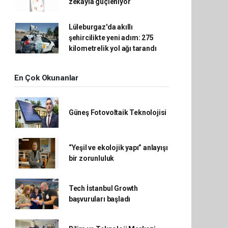
zekâyla güçleniyor
Lüleburgaz'da akıllı
şehircilikte yeni adım: 275
kilometrelik yol ağı tarandı
En Çok Okunanlar
Güneş Fotovoltaik Teknolojisi
“Yeşil ve ekolojik yapı” anlayışı
bir zorunluluk
Tech İstanbul Growth
başvuruları başladı