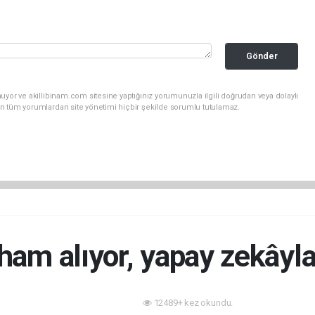
Gönder
uyor ve akillibinam.com sitesine yaptığınız yorumunuzla ilgili doğrudan veya dolaylı
n tüm yorumlardan site yönetimi hiçbir şekilde sorumlu tutulamaz.
ham alıyor, yapay zekâyl
12489+ kez okundu.
Teknoloji