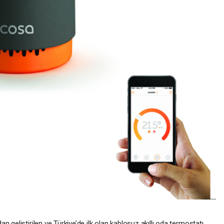
 geliştirilen ve Türkiye’de ilk olan kablosuz akıllı oda termostatı