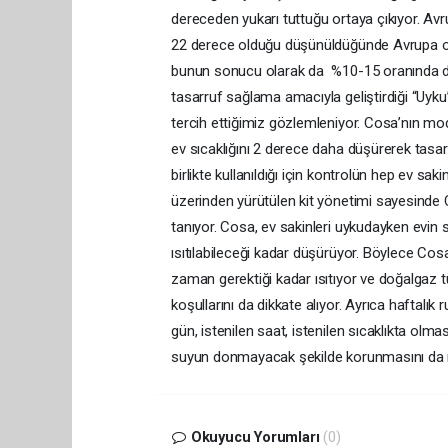
dereceden yukarı tuttuğu ortaya çıkıyor. Avru
22 derece olduğu düşünüldüğünde Avrupa or
bunun sonucu olarak da %10-15 oranında daha
tasarruf sağlama amacıyla geliştirdiği “Uyku
tercih ettiğimiz gözlemleniyor. Cosa’nın mo
ev sıcaklığını 2 derece daha düşürerek tasar
birlikte kullanıldığı için kontrolün hep ev sa
üzerinden yürütülen kit yönetimi sayesinde 
tanıyor. Cosa, ev sakinleri uykudayken evin 
ısıtılabileceği kadar düşürüyor. Böylece Cosa A
zaman gerektiği kadar ısıtıyor ve doğalgaz t
koşullarını da dikkate alıyor. Ayrıca haftalı
gün, istenilen saat, istenilen sıcaklıkta olma
suyun donmayacak şekilde korunmasını da 
Okuyucu Yorumları
(0)