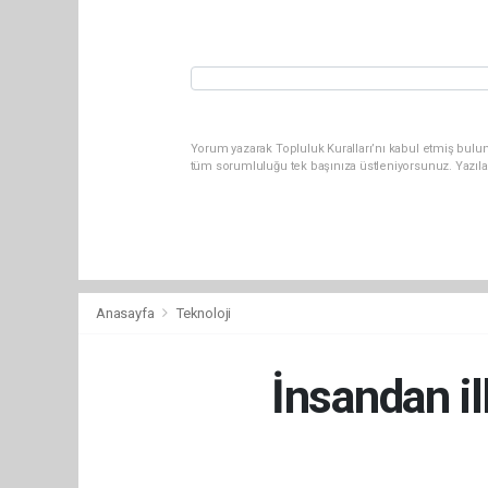
Yorum yazarak Topluluk Kuralları’nı kabul etmiş bulun
tüm sorumluluğu tek başınıza üstleniyorsunuz. Yazıla
Anasayfa
Teknoloji
İnsandan il