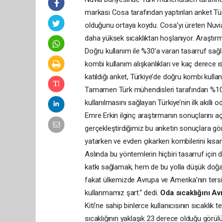
markası Cosa tarafından yaptırılan anket Türk
olduğunu ortaya koydu. Cosa’yı üreten Nuvia
daha yüksek sıcaklıktan hoşlanıyor. Araştırma 
Doğru kullanım ile %30’a varan tasarruf sağla
kombi kullanım alışkanlıkları ve kaç derece ıs
katıldığı anket, Türkiye’de doğru kombi kullanı
Tamamen Türk mühendisleri tarafından %100 y
kullanılmasını sağlayan Türkiye’nin ilk akıllı
Emre Erkin ilginç araştırmanın sonuçlarını açı
gerçekleştirdiğimiz bu anketin sonuçlara göre
yatarken ve evden çıkarken kombilerini kısar
Aslında bu yöntemlerin hiçbiri tasarruf içi
katkı sağlamak, hem de bu yolla düşük doğal
fakat ülkemizde Avrupa ve Amerika’nın ters
kullanmamız şart.” dedi.
Oda sıcaklığını A
Kiti’ne sahip binlerce kullanıcısının sıcaklık 
sıcaklığının yaklaşık 23 derece olduğu görülü