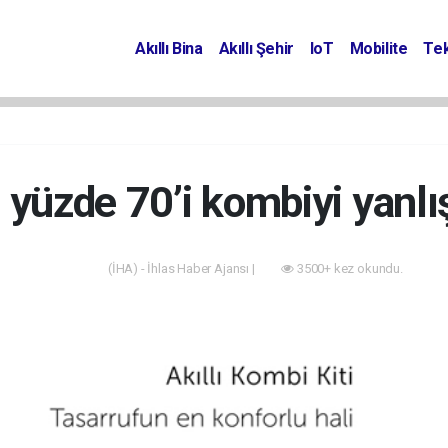
Akıllı Bina
Akıllı Şehir
IoT
Mobilite
Tek
 yüzde 70’i kombiyi yanlı
(İHA) - İhlas Haber Ajansı |
3500+ kez okundu.
Akıllı Bina