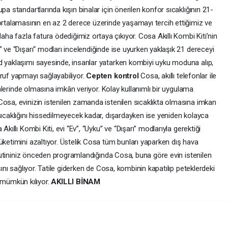
pa standartlarında kışın binalar için önerilen konfor sıcaklığının 21-
talamasının en az 2 derece üzerinde yaşamayı tercih ettiğimiz ve
 fazla fatura ödediğimiz ortaya çıkıyor. Cosa Akıllı Kombi Kiti’nin
” ve “Dışarı“ modları incelendiğinde ise uyurken yaklaşık 21 dereceyi
d yaklaşımı sayesinde, insanlar yatarken kombiyi uyku moduna alıp,
ruf yapmayı sağlayabiliyor.
Cepten kontrol
Cosa, akıllı telefonlar ile
kinlerinde olmasına imkân veriyor. Kolay kullanımlı bir uygulama
Cosa, evinizin istenilen zamanda istenilen sıcaklıkta olmasına imkan
sıcaklığını hissedilmeyecek kadar, dışardayken ise yeniden kolayca
kıllı Kombi Kiti, evi “Ev”, “Uyku” ve “Dışarı” modlarıyla gerektiği
üketimini azaltıyor. Üstelik Cosa tüm bunları yaparken dış hava
k rutininiz önceden programlandığında Cosa, buna göre evin istenilen
sını sağlıyor. Tatile giderken de Cosa, kombinin kapatılıp peteklerdeki
mümkün kılıyor.
AKILLI BİNAM