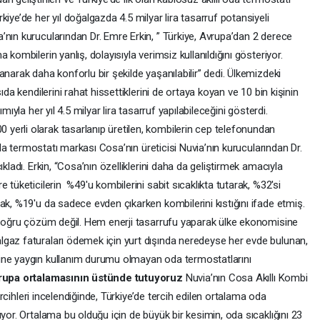
iye’de her yıl doğalgazda 4.5 milyar lira tasarruf potansiyeli
’nın kurucularından Dr. Emre Erkin, ” Türkiye, Avrupa’dan 2 derece
kombilerin yanlış, dolayısıyla verimsiz kullanıldığını gösteriyor.
narak daha konforlu bir şekilde yaşanılabilir” dedi. Ülkemizdeki
ıda kendilerini rahat hissettiklerini de ortaya koyan ve 10 bin kişinin
mıyla her yıl 4.5 milyar lira tasarruf yapılabileceğini gösterdi.
erli olarak tasarlanıp üretilen, kombilerin cep telefonundan
 oda termostatı markası Cosa’nın üreticisi Nuvia’nın kurucularından Dr.
kladı. Erkin, “Cosa’nın özelliklerini daha da geliştirmek amacıyla
 tüketicilerin %49'u kombilerini sabit sıcaklıkta tutarak, %32'si
ak, %19'u da sadece evden çıkarken kombilerini kıstığını ifade etmiş.
n doğru çözüm değil. Hem enerji tasarrufu yaparak ülke ekonomisine
gaz faturaları ödemek için yurt dışında neredeyse her evde bulunan,
ine yaygın kullanım durumu olmayan oda termostatlarını
vrupa ortalamasının üstünde tutuyoruz
Nuvia’nın Cosa Akıllı Kombi
tercihleri incelendiğinde, Türkiye’de tercih edilen ortalama oda
yor. Ortalama bu olduğu için de büyük bir kesimin, oda sıcaklığını 23