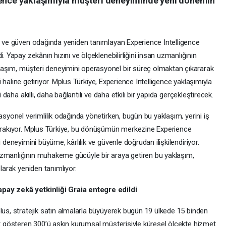
gence yaklaşımıyla müşteri deneyiminde yeni dönemin
rj ve güven odağında yeniden tanımlayan Experience Intelligence
. Yapay zekânın hızını ve ölçeklenebilirliğini insan uzmanlığının
aşım, müşteri deneyimini operasyonel bir süreç olmaktan çıkararak
eni haline getiriyor. Mplus Türkiye, Experience Intelligence yaklaşımıyla
i daha akıllı, daha bağlantılı ve daha etkili bir yapıda gerçekleştirecek.
asyonel verimlilik odağında yönetirken, bugün bu yaklaşım, yerini iş
bırakıyor. Mplus Türkiye, bu dönüşümün merkezine Experience
 deneyimini büyüme, kârlılık ve güvenle doğrudan ilişkilendiriyor.
uzmanlığının muhakeme gücüyle bir araya getiren bu yaklaşım,
olarak yeniden tanımlıyor.
apay zekâ yetkinliği Graia entegre edildi
lus, stratejik satın almalarla büyüyerek bugün 19 ülkede 15 binden
et gösteren 300’ü aşkın kurumsal müşterisiyle küresel ölçekte hizmet