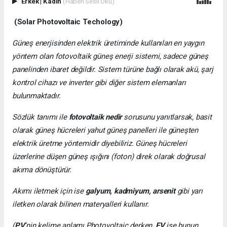
Erkek
|
Kadın
(Haberi Sesli Oku)
(Solar Photovoltaic Techology)
Güneş enerjisinden elektrik üretiminde kullanılan en yaygın
yöntem olan fotovoltaik güneş enerji sistemi, sadece güneş
panelinden ibaret değildir. Sistem türüne bağlı olarak akü, şarj
kontrol cihazı ve inverter gibi diğer sistem elemanları
bulunmaktadır.
Sözlük tanımı ile
fotovoltaik nedir
sorusunu yanıtlarsak, basit
olarak güneş hücreleri yahut güneş panelleri ile güneşten
elektrik üretme yöntemidir diyebiliriz. Güneş hücreleri
üzerlerine düşen güneş ışığını (foton) direk olarak doğrusal
akıma dönüştürür.
Akımı iletmek için ise
galyum, kadmiyum, arsenit
gibi yarı
iletken olarak bilinen materyalleri kullanır.
(
PV
’nin kelime anlamı Photovoltaic derken,
FV
ise bunun