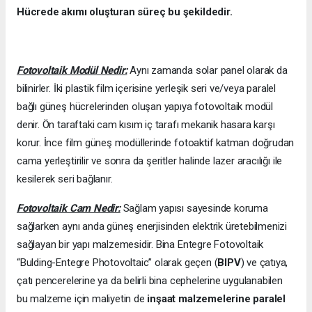
Hücrede akımı oluşturan süreç bu şekildedir.
Fotovoltaik Modül Nedir:
Aynı zamanda solar panel olarak da
bilinirler. İki plastik film içerisine yerleşik seri ve/veya paralel
bağlı güneş hücrelerinden oluşan yapıya fotovoltaik modül
denir. Ön taraftaki cam kısım iç tarafı mekanik hasara karşı
korur. İnce film güneş modüllerinde fotoaktif katman doğrudan
cama yerleştirilir ve sonra da şeritler halinde lazer aracılığı ile
kesilerek seri bağlanır.
Fotovoltaik Cam Nedir:
Sağlam yapısı sayesinde koruma
sağlarken aynı anda güneş enerjisinden elektrik üretebilmenizi
sağlayan bir yapı malzemesidir. Bina Entegre Fotovoltaik
“Bulding-Entegre Photovoltaic” olarak geçen (
BIPV
) ve çatıya,
çatı pencerelerine ya da belirli bina cephelerine uygulanabilen
bu malzeme için maliyetin de
inşaat malzemelerine paralel