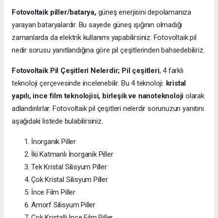
Fotovoltaik piller/batarya,
güneş enerjisini depolamanıza
yarayan bataryalardır. Bu sayede güneş ışığının olmadığı
zamanlarda da elektrik kullanımı yapabilirsiniz. Fotovoltaik pil
nedir sorusu yanıtlandığına göre pil çeşitlerinden bahsedebiliriz.
Fotovoltaik Pil Çeşitleri Nelerdir;
Pil çeşitleri
, 4 farklı
teknoloji çerçevesinde incelenebilir. Bu 4 teknoloji:
kristal
yapılı, ince film teknolojisi, birleşik ve nanoteknoloji
olarak
adlandırılırlar. Fotovoltaik pil çeşitleri nelerdir sorunuzun yanıtını
aşağıdaki listede bulabilirsiniz.
İnorganik Piller
İki Katmanlı İnorganik Piller
Tek Kristal Silisyum Piller
Çok Kristal Silisyum Piller
İnce Film Piller
Amorf Silisyum Piller
Çok Kristalli İnce Film Piller