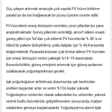
Güç çıkışını artırmak amacıyla çok sayıda PV hücre birbirine
paralel ya da seri bağlanarak bir yüzey üzerine monte edilir.
PV hücrelerin enerji dönüşüm verimleri, uzun yıllardan bu yana
araştırılmaktadır. Güneş pillerinin verimliliği, amorf silikon esaslı
güneş pilleri için %6'dan çok eklemli PV hücrelerde % 44 'a ve
hibrid bir pakete birleştirilmiş çoklu kalıplar için % 44,4 arasında
değişmektedir. Piyasada bulunan çok kristal silikon PV hücreler
için enerji dönüşüm verimi yaklaşık %14−19 arasındadır.
Bununla birlikte, güneş enerjisini artırmak için güneş ışınlarının
odaklanarak yoğunlaştırılması gerekir.
Işık yoğunluğunun arttırılması durumunda, ışık tarafından
üretilen taşıyıcılar artar ve verim %15'e kadar yükselir.
Yoğunlaştırıcı sistemler olarak adlandırılan bu sistemler, yüksek
verimli GaAs hücrelerinin geliştirilmesinin sonucunda, maliyet
rekabetine girmeye başlamışlardır. Yoğunlaştırma işlemi tipik