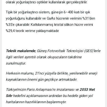
olarak yoğunlaştırıcı optikler kullanılarak gerçekleştirilir.
Tipik bir yoğunlaştırıcı sistem, güneşin 6−400 katı bir ışık
yoğunluğunu kullanabilir ve GaAs hücrenin verimini %31'den
%35'e çıkarabilir. Katkılanmamış kristal silikon hücre verimi
%29,4 teorik verime yaklaşmaktadır.
Teknik makalemde
;
Güneş Fotovoltaik Teknolojisi
(GES)’lerle
ilgili verileri ayrıntılı olarak okuyucuların takdirine
sunulmuştur.
Herkesin malumu, 21’nci yüzyılla birlikte, yenilenebilir enerji
kaynaklarının önemi gün geçtikçe artmaktadır.
Türkiye’mizin Paris Anlaşması’nı imzalaması ve
2053 Net
Sıfır
hedefini açıklamasının ardından bu hedefe giden yol
haritalarının hazırlıklarının başlanmıştır.