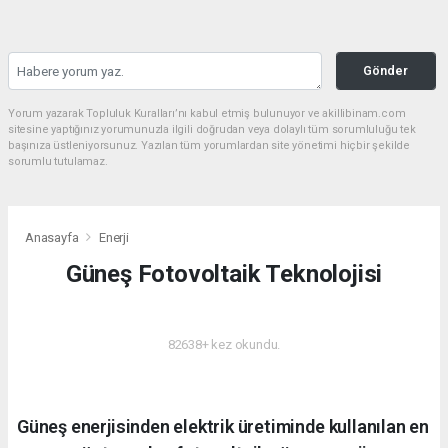
Gönder
Yorum yazarak Topluluk Kuralları’nı kabul etmiş bulunuyor ve akillibinam.com
sitesine yaptığınız yorumunuzla ilgili doğrudan veya dolaylı tüm sorumluluğu tek
başınıza üstleniyorsunuz. Yazılan tüm yorumlardan site yönetimi hiçbir şekilde
sorumlu tutulamaz.
Anasayfa
Enerji
Güneş Fotovoltaik Teknolojisi
ENERJI
82638+ kez okundu.
Güneş enerjisinden elektrik üretiminde kullanılan en