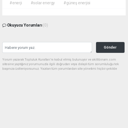
#enerji
#solar energy
#güneş enerjisi
Okuyucu Yorumları
(0)
Gönder
Yorum yazarak Topluluk Kuralları’nı kabul etmiş bulunuyor ve akillibinam.com
sitesine yaptığınız yorumunuzla ilgili doğrudan veya dolaylı tüm sorumluluğu tek
başınıza üstleniyorsunuz. Yazılan tüm yorumlardan site yönetimi hiçbir şekilde
sorumlu tutulamaz.
haber paketi
haber scripti
haber yazılımı
Tüm hakları saklı tutulmaktadır.Copyright 2026©
Haber Yazılımı:
Web Aksiyon ®