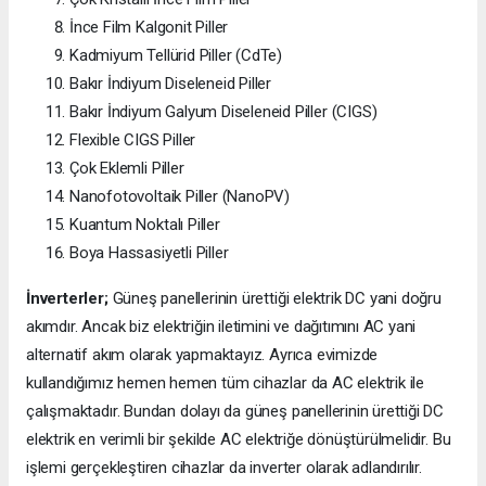
İnce Film Kalgonit Piller
Kadmiyum Tellürid Piller (CdTe)
Bakır İndiyum Diseleneid Piller
Bakır İndiyum Galyum Diseleneid Piller (CIGS)
Flexible CIGS Piller
Çok Eklemli Piller
Nanofotovoltaik Piller (NanoPV)
Kuantum Noktalı Piller
Boya Hassasiyetli Piller
İnverterler;
Güneş panellerinin ürettiği elektrik DC yani doğru
akımdır. Ancak biz elektriğin iletimini ve dağıtımını AC yani
alternatif akım olarak yapmaktayız. Ayrıca evimizde
kullandığımız hemen hemen tüm cihazlar da AC elektrik ile
çalışmaktadır. Bundan dolayı da güneş panellerinin ürettiği DC
elektrik en verimli bir şekilde AC elektriğe dönüştürülmelidir. Bu
işlemi gerçekleştiren cihazlar da inverter olarak adlandırılır.