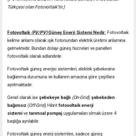
Türkçesi olan Fotovoltaik’tir.)
Fotovoltaik
(FV/PV)
Güneş Enerji Sistemi Nedir:
Fotovoltaik
kelime anlamı olarak ışık fotonundan elektrik üretimi anlamına
gelmektedir. Bundan dolayı güneş hücreleri ve panelleri
fotovoltaik olarak adlandırılır.
Fotovoltaik güneş enerjisi sistemleri; elektrik şebekesine
bağlanma durumuna ve kullanım amacına göre çeşitlere
ayrılmaktadır.
Genel olarak ise
şebekeye bağlı
(On-Grid),
şebekeden
bağımsız
(Off-Grid),
Hibrit
fotovoltaik enerji
sistemi
ve
tarımsal pompaj
uygulamaları olmak üzere 4
başlığa ayrılabilir.
Fotovoltaik güneş enerji sistemleri, sadece güneş