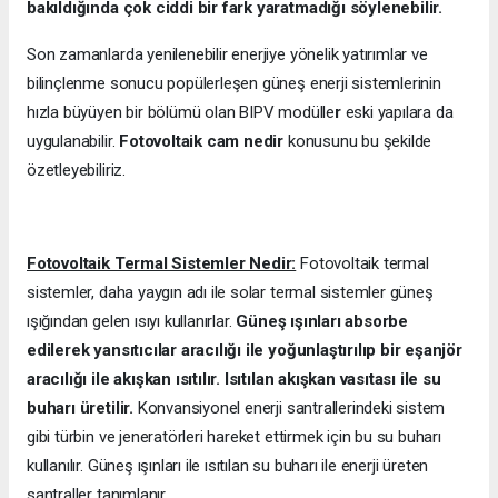
bakıldığında çok ciddi bir fark yaratmadığı söylenebilir.
Son zamanlarda yenilenebilir enerjiye yönelik yatırımlar ve
bilinçlenme sonucu popülerleşen güneş enerji sistemlerinin
hızla büyüyen bir bölümü olan BIPV modülle
r
eski yapılara da
uygulanabilir.
Fotovoltaik cam nedir
konusunu bu şekilde
özetleyebiliriz.
Fotovoltaik Termal Sistemler Nedir:
Fotovoltaik termal
sistemler, daha yaygın adı ile solar termal sistemler güneş
ışığından gelen ısıyı kullanırlar.
Güneş ışınları absorbe
edilerek yansıtıcılar aracılığı ile yoğunlaştırılıp bir eşanjör
aracılığı ile akışkan ısıtılır. Isıtılan akışkan vasıtası ile su
buharı üretilir.
Konvansiyonel enerji santrallerindeki sistem
gibi türbin ve jeneratörleri hareket ettirmek için bu su buharı
kullanılır. Güneş ışınları ile ısıtılan su buharı ile enerji üreten
santraller tanımlanır.