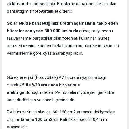
elektrik üreten bileşenlerdir. Bu işleme daha önce de adından
bahsettiğimiz
fotovoltaik etki
denir.
Solar etkide bahsettiğimiz üretim aşamalarını takip eden
hücreler saniyede 300.000 km hızla
güneş radyasyonu
taşıyan temel parçacıklar olan fotonları kullanırlar. Güneş
panelleri üzerinde birden fazla bulunan bu hücrelerin seçimleri
verimliliklerine göre kıyaslanarak yapılabilir.
Güneş enerjisi, (Fotovoltaik) PV hücrenin yapısına bağlı
olarak
%5 ile %20 arasında bir verimle
elektriğe
dönüştürülebilir. PV hücrelerin yüzeyleri genellikle
kare, dikdörtgen ve daire biçimindedir.
PV hücrelerin alanları da, 60−160 cm2 arasında değişmekte
olup,
ortalama 100 cm2
’dir. Kalınlıkları ise 0,2−0,4 mm
arasındadır.