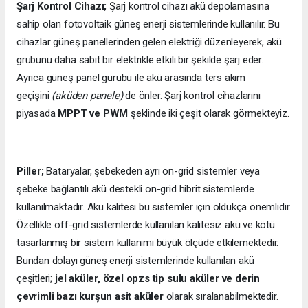
Şarj Kontrol Cihazı;
Şarj kontrol cihazı akü depolamasına
sahip olan fotovoltaik güneş enerji sistemlerinde kullanılır. Bu
cihazlar güneş panellerinden gelen elektriği düzenleyerek, akü
grubunu daha sabit bir elektrikle etkili bir şekilde şarj eder.
Ayrıca güneş panel gurubu ile akü arasında ters akım
geçişini
(aküden panele)
de önler. Şarj kontrol cihazlarını
piyasada
MPPT ve PWM
şeklinde iki çeşit olarak görmekteyiz.
Piller;
Bataryalar, şebekeden ayrı on-grid sistemler veya
şebeke bağlantılı akü destekli on-grid hibrit sistemlerde
kullanılmaktadır. Akü kalitesi bu sistemler için oldukça önemlidir.
Özellikle off-grid sistemlerde kullanılan kalitesiz akü ve kötü
tasarlanmış bir sistem kullanımı büyük ölçüde etkilemektedir.
Bundan dolayı güneş enerji sistemlerinde kullanılan akü
çeşitleri;
jel aküler, özel opzs tip sulu aküler ve derin
çevrimli bazı kurşun asit aküler
olarak sıralanabilmektedir.