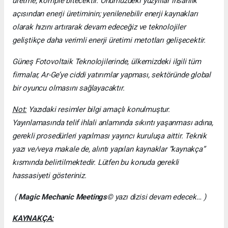
üretme, komple bitecektir. Önümüzdeki yüzyıllar insanlık
açısından enerji üretiminin; yenilenebilir enerji kaynakları
olarak hızını artırarak devam edeceğiz ve teknolojiler
geliştikçe daha verimli enerji üretimi metotları gelişecektir.
Güneş Fotovoltaik Teknolojilerinde, ülkemizdeki ilgili tüm
firmalar, Ar-Ge’ye ciddi yatırımlar yapması, sektöründe global
bir oyuncu olmasını sağlayacaktır.
Not:
Yazıdaki resimler bilgi amaçlı konulmuştur.
Yayınlamasında telif ihlali anlamında sıkıntı yaşanması adına,
gerekli prosedürleri yapılması yayıncı kuruluşa aittir. Teknik
yazı ve/veya makale de, alıntı yapılan kaynaklar “kaynakça”
kısmında belirtilmektedir. Lütfen bu konuda gerekli
hassasiyeti gösteriniz.
(
Magic Mechanic Meetings
© yazı dizisi devam edecek… )
KAYNAKÇA: