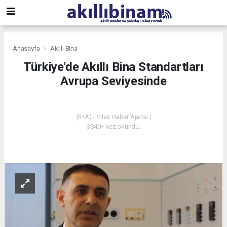
Anasayfa
Akıllı Bina
Türkiye'de Akıllı Bina Standartları
Avrupa Seviyesinde
AKILLI BINA
(İHA) - İhlas Haber Ajansı |
3840+ kez okundu.