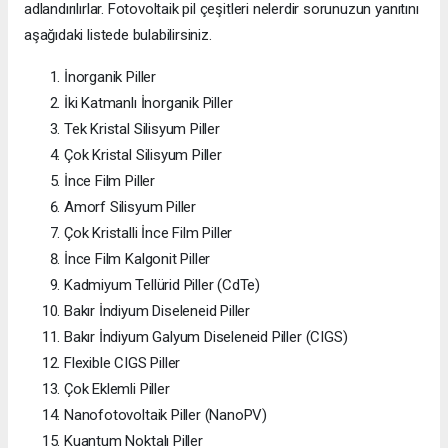
adlandırılırlar. Fotovoltaik pil çeşitleri nelerdir sorunuzun yanıtını
aşağıdaki listede bulabilirsiniz.
İnorganik Piller
İki Katmanlı İnorganik Piller
Tek Kristal Silisyum Piller
Çok Kristal Silisyum Piller
İnce Film Piller
Amorf Silisyum Piller
Çok Kristalli İnce Film Piller
İnce Film Kalgonit Piller
Kadmiyum Tellürid Piller (CdTe)
Bakır İndiyum Diseleneid Piller
Bakır İndiyum Galyum Diseleneid Piller (CIGS)
Flexible CIGS Piller
Çok Eklemli Piller
Nanofotovoltaik Piller (NanoPV)
Kuantum Noktalı Piller