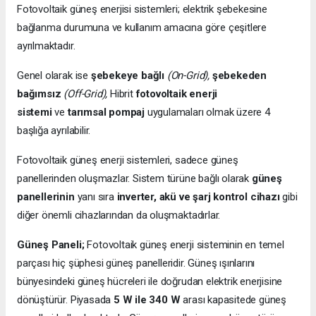
Fotovoltaik güneş enerjisi sistemleri; elektrik şebekesine
bağlanma durumuna ve kullanım amacına göre çeşitlere
ayrılmaktadır.
Genel olarak ise
şebekeye bağlı
(On-Grid),
şebekeden
bağımsız
(Off-Grid),
Hibrit
fotovoltaik enerji
sistemi
ve
tarımsal pompaj
uygulamaları olmak üzere 4
başlığa ayrılabilir.
Fotovoltaik güneş enerji sistemleri, sadece güneş
panellerinden oluşmazlar. Sistem türüne bağlı olarak
güneş
panellerinin
yanı sıra
inverter, akü ve şarj kontrol cihazı
gibi
diğer önemli cihazlarından da oluşmaktadırlar.
Güneş Paneli;
Fotovoltaik güneş enerji sisteminin en temel
parçası hiç şüphesi güneş panelleridir. Güneş ışınlarını
bünyesindeki güneş hücreleri ile doğrudan elektrik enerjisine
dönüştürür. Piyasada
5 W ile 340 W
arası kapasitede güneş