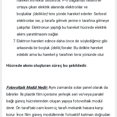
hareket etmekte serbesttir. P-n bağlantısı nedeni ile
ortaya çıkan elektrik alanında elektronlar ve
boşluklar
(delikler)
ters yönde hareket ederler. Serbest
elektronlar ise, p tarafa gitmek yerine n tarafına gitmeye
çalışırlar. Elektronun yaptığı bu hareket hücrede elektrik
akımı yaratılmasını sağlar.
Elektron hareket edince daha önce de söylediğimiz gibi
arkasında bir boşluk
(delik)
bırakır. Bu delikte hareket
edebilir ama bu hareket p tarafının tersi yönünde olur.
Hücrede akımı oluşturan süreç bu şekildedir.
Fotovoltaik Modül Nedir:
Aynı zamanda solar panel olarak da
bilinirler. İki plastik film içerisine yerleşik seri ve/veya paralel
bağlı güneş hücrelerinden oluşan yapıya fotovoltaik modül
denir. Ön taraftaki cam kısım iç tarafı mekanik hasara karşı
korur. İnce film güneş modüllerinde fotoaktif katman doğrudan