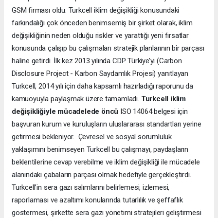
GSM firması oldu. Turkcell iklim değişikliği konusundaki
farkındalığı çok önceden benimsemiş bir şirket olarak, iklim
değişikliğinin neden olduğu riskler ve yarattığı yeni fırsatlar
konusunda çalışıp bu çalışmaları stratejik planlarının bir parçası
haline getirdi. İlk kez 2013 yılında CDP Türkiye’yi (Carbon
Disclosure Project - Karbon Saydamlık Projesi) yanıtlayan
Turkcell, 2014 yılı için daha kapsamlı hazırladığı raporunu da
kamuoyuyla paylaşmak üzere tamamladı.
Turkcell iklim
değişikliğiyle mücadelede öncü
ISO 14064 belgesi için
başvuran kurum ve kuruluşların uluslararası standartları yerine
getirmesi bekleniyor. Çevresel ve sosyal sorumluluk
yaklaşımını benimseyen Turkcell bu çalışmayı, paydaşların
beklentilerine cevap verebilme ve iklim değişikliği ile mücadele
alanındaki çabaların parçası olmak hedefiyle gerçekleştirdi.
Turkcell’in sera gazı salımlarını belirlemesi, izlemesi,
raporlaması ve azaltımı konularında tutarlılık ve şeffaflık
göstermesi, şirkette sera gazı yönetimi stratejileri geliştirmesi