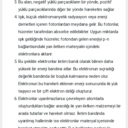
Bu alan, negatif yüklü parçacıkların bir yönde, pozitif
yüklü parçacıklarında diğer bir yönde hareketini sağlar.
Işık, küçük elektromanyetik radyasyon veya enerji
demetleri içeren fotonlardan meydana gelir. Bu fotonlar,
hücreler tarafından absorbe edilebilirler. Uygun miktarda
ışık geldiğinde hücreler, fotondan gelen enerjiyi p-n
bağlantısındaki yarı iletken materyalin içindeki
elektronlara aktarır.
Bu şekilde elektronlar iletim bandı olarak bilinen daha
yüksek bir enerji bandına atlar. Bu elektronun sıçradığı
değerlik bandında bir boşluk kalmasına neden olur.
Elektronun bu hareketi eklenen enerji sonucunda iki yük
taşıyıcı ve bir çift elektron deliği oluşturur.
Elektronlar uyarılmazlarsa çevreleyen atomlarla
oluşturdukları bağlar aracılığı ile yarı iletken malzemeyi bir
arada tutarlar ve hareket olmaz. İletim bandında
uyarılmış hallerinde ise elektronlar materyal içerisinde