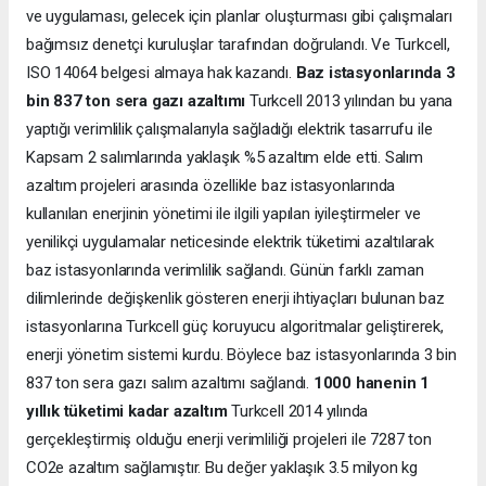
ve uygulaması, gelecek için planlar oluşturması gibi çalışmaları
bağımsız denetçi kuruluşlar tarafından doğrulandı. Ve Turkcell,
ISO 14064 belgesi almaya hak kazandı.
Baz istasyonlarında 3
bin 837 ton sera gazı azaltımı
Turkcell 2013 yılından bu yana
yaptığı verimlilik çalışmalarıyla sağladığı elektrik tasarrufu ile
Kapsam 2 salımlarında yaklaşık %5 azaltım elde etti. Salım
azaltım projeleri arasında özellikle baz istasyonlarında
kullanılan enerjinin yönetimi ile ilgili yapılan iyileştirmeler ve
yenilikçi uygulamalar neticesinde elektrik tüketimi azaltılarak
baz istasyonlarında verimlilik sağlandı. Günün farklı zaman
dilimlerinde değişkenlik gösteren enerji ihtiyaçları bulunan baz
istasyonlarına Turkcell güç koruyucu algoritmalar geliştirerek,
enerji yönetim sistemi kurdu. Böylece baz istasyonlarında 3 bin
837 ton sera gazı salım azaltımı sağlandı.
1000 hanenin 1
yıllık tüketimi kadar azaltım
Turkcell 2014 yılında
gerçekleştirmiş olduğu enerji verimliliği projeleri ile 7287 ton
CO2e azaltım sağlamıştır. Bu değer yaklaşık 3.5 milyon kg