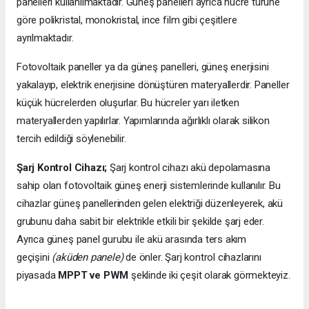
panelleri kullanılmaktadır. Güneş panelleri ayrıca hücre türüne
göre polikristal, monokristal, ince film gibi çeşitlere
ayrılmaktadır.
Fotovoltaik paneller ya da güneş panelleri, güneş enerjisini
yakalayıp, elektrik enerjisine dönüştüren materyallerdir. Paneller
küçük hücrelerden oluşurlar. Bu hücreler yarı iletken
materyallerden yapılırlar. Yapımlarında ağırlıklı olarak silikon
tercih edildiği söylenebilir.
Şarj Kontrol Cihazı;
Şarj kontrol cihazı akü depolamasına
sahip olan fotovoltaik güneş enerji sistemlerinde kullanılır. Bu
cihazlar güneş panellerinden gelen elektriği düzenleyerek, akü
grubunu daha sabit bir elektrikle etkili bir şekilde şarj eder.
Ayrıca güneş panel gurubu ile akü arasında ters akım
geçişini
(aküden panele)
de önler. Şarj kontrol cihazlarını
piyasada
MPPT ve PWM
şeklinde iki çeşit olarak görmekteyiz.