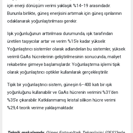
için enerji dönüşüm verimi yaklaşık %14−19 arasındadır.
Bununla birlikte, güneş enerjisini artırmak için güneş ışınlarının
odaklanarak yoğunlaştırılması gerekir.
Işık yoğunluğunun arttırılması durumunda, ışık tarafından
üretilen taşıyıcılar artar ve verim %15'e kadar yükselir.
Yoğunlaştırıcı sistemler olarak adlandırılan bu sistemler, yüksek
verimli GaAs hücrelerinin geliştirilmesinin sonucunda, maliyet
rekabetine girmeye başlamışlardır. Yoğunlaştırma işlemi tipik
olarak yoğunlaştırıcı optikler kullanılarak gerçekleştirilir.
Tipik bir yoğunlaştırıcı sistem, güneşin 6−400 katı bir ışık
yoğunluğunu kullanabilir ve GaAs hücrenin verimini %31'den
%35'e çıkarabilir. Katkılanmamış kristal silikon hücre verimi
%29,4 teorik verime yaklaşmaktadır.
Teknik makalemde
;
Güneş Fotovoltaik Teknolojisi
(GES)’lerle