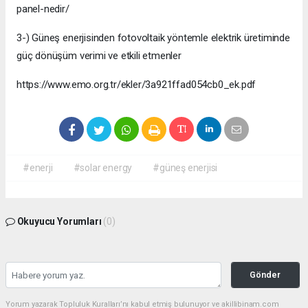
panel-nedir/
3-) Güneş enerjisinden fotovoltaik yöntemle elektrik üretiminde
güç dönüşüm verimi ve etkili etmenler
https://www.emo.org.tr/ekler/3a921ffad054cb0_ek.pdf
#enerji
#solar energy
#güneş enerjisi
Okuyucu Yorumları
(0)
Gönder
Yorum yazarak Topluluk Kuralları’nı kabul etmiş bulunuyor ve akillibinam.com