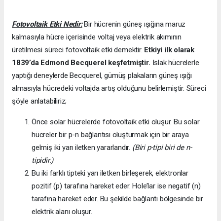
Fotovoltaik Etki Nedir:
Bir hücrenin güneş ışığına maruz
kalmasıyla hücre içerisinde voltaj veya elektrik akımının
üretilmesi süreci fotovoltaik etki demektir.
Etkiyi ilk olarak
1839’da
Edmond Becquerel keşfetmiştir.
Islak hücrelerle
yaptığı deneylerde Becquerel, gümüş plakaların güneş ışığı
almasıyla hücredeki voltajda artış olduğunu belirlemiştir. Süreci
şöyle anlatabiliriz;
Önce solar hücrelerde fotovoltaik etki oluşur. Bu solar
hücreler bir p-n bağlantısı oluşturmak için bir araya
gelmiş iki yarı iletken yararlandır.
(Biri p-tipi biri de n-
tipidir.)
Bu iki farklı tipteki yarı iletken birleşerek, elektronlar
pozitif (p) tarafına hareket eder. Hole’lar ise negatif (n)
tarafına hareket eder. Bu şekilde bağlantı bölgesinde bir
elektrik alanı oluşur.