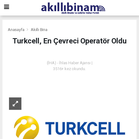
Anasayfa
Akıllı Bina
Turkcell, En Çevreci Operatör Oldu
AKILLI BINA
(İHA) - İhlas Haber Ajansı |
3516+ kez okundu.