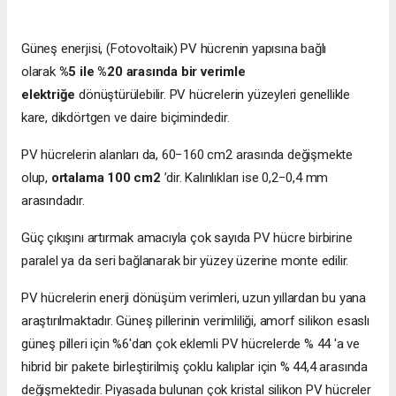
Güneş enerjisi, (Fotovoltaik) PV hücrenin yapısına bağlı
olarak
%5 ile %20 arasında bir verimle
elektriğe
dönüştürülebilir. PV hücrelerin yüzeyleri genellikle
kare, dikdörtgen ve daire biçimindedir.
PV hücrelerin alanları da, 60−160 cm2 arasında değişmekte
olup,
ortalama 100 cm2
’dir. Kalınlıkları ise 0,2−0,4 mm
arasındadır.
Güç çıkışını artırmak amacıyla çok sayıda PV hücre birbirine
paralel ya da seri bağlanarak bir yüzey üzerine monte edilir.
PV hücrelerin enerji dönüşüm verimleri, uzun yıllardan bu yana
araştırılmaktadır. Güneş pillerinin verimliliği, amorf silikon esaslı
güneş pilleri için %6'dan çok eklemli PV hücrelerde % 44 'a ve
hibrid bir pakete birleştirilmiş çoklu kalıplar için % 44,4 arasında
değişmektedir. Piyasada bulunan çok kristal silikon PV hücreler