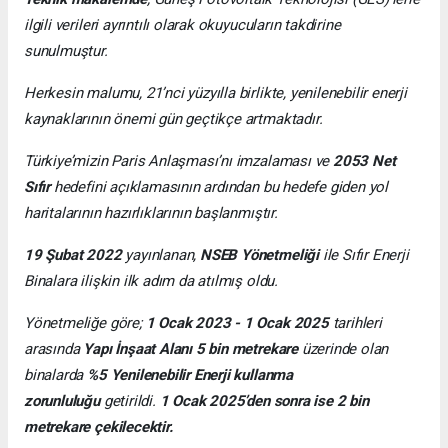
ilgili verileri ayrıntılı olarak okuyucuların takdirine
sunulmuştur.
Herkesin malumu, 21’nci yüzyılla birlikte, yenilenebilir enerji
kaynaklarının önemi gün geçtikçe artmaktadır.
Türkiye’mizin Paris Anlaşması’nı imzalaması ve
2053 Net
Sıfır
hedefini açıklamasının ardından bu hedefe giden yol
haritalarının hazırlıklarının başlanmıştır.
19 Şubat 2022
yayınlanan,
NSEB Yönetmeliği
ile Sıfır Enerji
Binalara ilişkin ilk adım da atılmış oldu.
Yönetmeliğe göre;
1 Ocak 2023 - 1 Ocak 2025
tarihleri
arasında
Yapı İnşaat Alanı 5 bin metrekare
üzerinde olan
binalarda
%5 Yenilenebilir Enerji kullanma
zorunluluğu
getirildi.
1 Ocak 2025’den sonra ise 2 bin
metrekare çekilecektir.