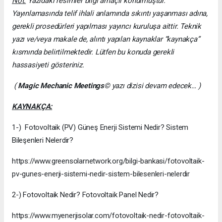
Not:
Yazıdaki resimler bilgi amaçlı konulmuştur.
Yayınlamasında telif ihlali anlamında sıkıntı yaşanması adına,
gerekli prosedürleri yapılması yayıncı kuruluşa aittir. Teknik
yazı ve/veya makale de, alıntı yapılan kaynaklar “kaynakça”
kısmında belirtilmektedir. Lütfen bu konuda gerekli
hassasiyeti gösteriniz.
(
Magic Mechanic Meetings
© yazı dizisi devam edecek… )
KAYNAKÇA:
1-) Fotovoltaik (PV) Güneş Enerji Sistemi Nedir? Sistem
Bileşenleri Nelerdir?
https://www.greensolarnetwork.org/bilgi-bankasi/fotovoltaik-
pv-gunes-enerji-sistemi-nedir-sistem-bilesenleri-nelerdir
2-) Fotovoltaik Nedir? Fotovoltaik Panel Nedir?
https://www.myenerjisolar.com/fotovoltaik-nedir-fotovoltaik-