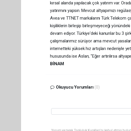
kırsal alanda yapılacak çok yatırım var. Orad
yatırımını yapsın. Mevcut altyapımızı regüla
Avea ve TTNET markalarını Türk Telekom çatıs
kişiliklerin birleşip birleşmeyeceği yönündeki
devam ediyor. Türkiye'deki kanunlar bu 3 şir
çalışmalarımız sürüyor ama mevcut yasalarla 
internetteki yüksek hız artışları nedeniyle ye
hususunda ise Aslan, "Eğer artırılırsa altyapı
BİNAM
Okuyucu Yorumları
(0)
Yorum yazarak Topluluk Kuralları’nı kabul etmiş bulun