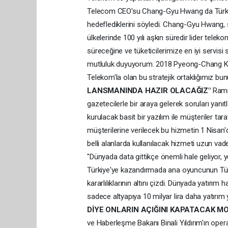
Telecom CEO'su Chang-Gyu Hwang da Türk Tele
hedeflediklerini söyledi. Chang-Gyu Hwang,
ülkelerinde 100 yılı aşkın süredir lider telek
süreceğine ve tüketicilerimize en iyi servi
mutluluk duyuyorum. 2018 Pyeong-Chang Kış 
Telekom'la olan bu stratejik ortaklığımız bu
LANSMANINDA HAZIR OLACAĞIZ"
Rami 
gazetecilerle bir araya gelerek soruları yanıt
kurulacak basit bir yazılım ile müşteriler ta
müşterilerine verilecek bu hizmetin 1 Nisan'
belli alanlarda kullanılacak hizmeti uzun v
"Dünyada data gittikçe önemli hale geliyor, y
Türkiye'ye kazandırmada ana oyuncunun Tür
kararlılıklarının altını çizdi. Dünyada yatır
sadece altyapıya 10 milyar lira daha yatırım 
DİYE ONLARIN AÇIĞINI KAPATACAK MO
ve Haberleşme Bakanı Binali Yıldırım'ın ope