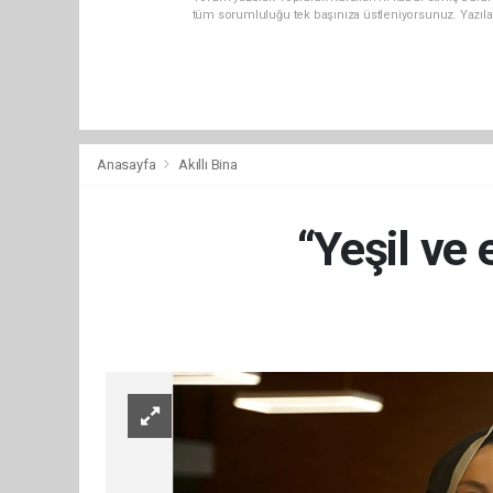
tüm sorumluluğu tek başınıza üstleniyorsunuz. Yazıla
Anasayfa
Akıllı Bina
“Yeşil ve 