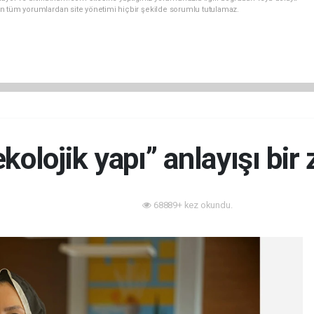
n tüm yorumlardan site yönetimi hiçbir şekilde sorumlu tutulamaz.
ekolojik yapı” anlayışı bir
68889+ kez okundu.
Akıllı Bina