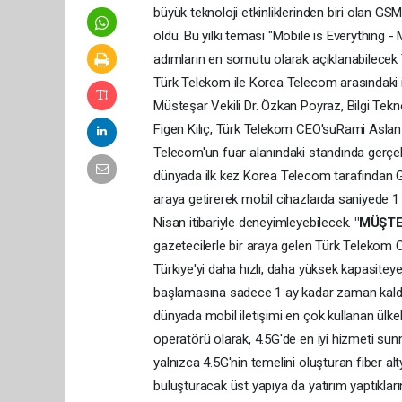
büyük teknoloji etkinliklerinden biri olan G
oldu. Bu yılki teması "Mobile is Everything - 
adımların en somutu olarak açıklanabilecek 
Türk Telekom ile Korea Telecom arasındaki iş
Müsteşar Vekili Dr. Özkan Poyraz, Bilgi Tekn
Figen Kılıç, Türk Telekom CEO'suRami Asla
Telecom'un fuar alanındaki standında gerçekleş
dünyada ilk kez Korea Telecom tarafından Gü
araya getirerek mobil cihazlarda saniyede 1 
Nisan itibariyle deneyimleyebilecek.
"MÜŞTE
gazetecilerle bir araya gelen Türk Telekom C
Türkiye'yi daha hızlı, daha yüksek kapasiteye
başlamasına sadece 1 ay kadar zaman kaldığ
dünyada mobil iletişimi en çok kullanan ülkel
operatörü olarak, 4.5G'de en iyi hizmeti sunm
yalnızca 4.5G'nin temelini oluşturan fiber al
buluşturacak üst yapıya da yatırım yaptıklarına