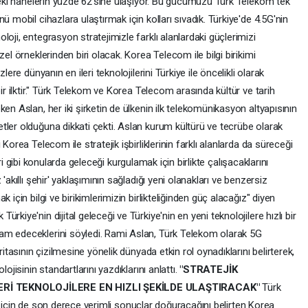
'deki hanelerin yüzde 62'sine ulaşıyor. Bu gücümüzü Türk Telekom tek
ü mobil cihazlara ulaştırmak için kolları sıvadık. Türkiye'de 4.5G'nin
oji, entegrasyon stratejimizle farklı alanlardaki güçlerimizi
el örneklerinden biri olacak. Korea Telecom ile bilgi birikimi
lere dünyanın en ileri teknolojilerini Türkiye ile öncelikli olarak
bir ilktir." Türk Telekom ve Korea Telecom arasında kültür ve tarih
en Aslan, her iki şirketin de ülkenin ilk telekomünikasyon altyapısının
tler olduğuna dikkati çekti. Aslan kurum kültürü ve tecrübe olarak
Korea Telecom ile stratejik işbirliklerinin farklı alanlarda da süreceği
 veri gibi konularda geleceği kurgulamak için birlikte çalışacaklarını
'akıllı şehir' yaklaşımının sağladığı yeni olanakları ve benzersiz
 için bilgi ve birikimlerimizin birlikteliğinden güç alacağız" diyen
kiye'nin dijital geleceği ve Türkiye'nin en yeni teknolojilere hızlı bir
am edeceklerini söyledi. Rami Aslan, Türk Telekom olarak 5G
ritasının çizilmesine yönelik dünyada etkin rol oynadıklarını belirterek,
ojisinin standartlarını yazdıklarını anlattı.
"STRATEJİK
LERİ TEKNOLOJİLERE EN HIZLI ŞEKİLDE ULAŞTIRACAK"
Türk
rket için de son derece verimli sonuçlar doğuracağını belirten Korea