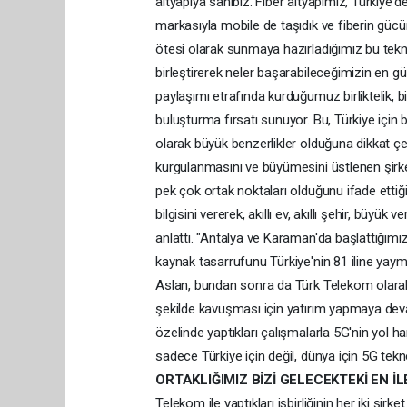
altyapıya sahibiz. Fiber altyapımız, Türkiye
markasıyla mobile de taşıdık ve fiberin gücün
ötesi olarak sunmaya hazırladığımız bu teknol
birleştirerek neler başarabileceğimizin en güz
paylaşımı etrafında kurduğumuz birliktelik, biz
buluşturma fırsatı sunuyor. Bu, Türkiye için 
olarak büyük benzerlikler olduğuna dikkat çek
kurgulanmasını ve büyümesini üstlenen şirke
pek çok ortak noktaları olduğunu ifade ettiği 
bilgisini vererek, akıllı ev, akıllı şehir, büyük
anlattı. "Antalya ve Karaman'da başlattığımız 
kaynak tasarrufunu Türkiye'nin 81 iline yaymak
Aslan, bundan sonra da Türk Telekom olarak Tür
şekilde kavuşması için yatırım yapmaya dev
özelinde yaptıkları çalışmalarla 5G'nin yol ha
sadece Türkiye için değil, dünya için 5G teknol
ORTAKLIĞIMIZ BİZİ GELECEKTEKİ EN İ
Telekom ile yaptıkları işbirliğinin her iki şi