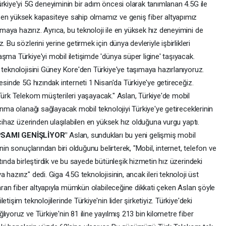
rkiye'yi 5G deneyiminin bir adım öncesi olarak tanımlanan 4.5G ile
 en yüksek kapasiteye sahip olmamız ve geniş fiber altyapımız
ya hazırız. Ayrıca, bu teknoloji ile en yüksek hız deneyimini de
 Bu sözlerini yerine getirmek için dünya devleriyle işbirlikleri
şma Türkiye'yi mobil iletişimde 'dünya süper ligine' taşıyacak.
 teknolojisini Güney Kore'den Türkiye'ye taşımaya hazırlanıyoruz.
esinde 5G hızındak interneti 1 Nisan'da Türkiye'ye getireceğiz.
Türk Telekom müşterileri yaşayacak." Aslan, Türkiye'de mobil
anma olanağı sağlayacak mobil teknolojiyi Türkiye'ye getireceklerinin
 cihaz üzerinden ulaşılabilen en yüksek hız olduğuna vurgu yaptı.
PSAMI GENİŞLİYOR"
Aslan, sundukları bu yeni gelişmiş mobil
nin sonuçlarından biri olduğunu belirterek, "Mobil, internet, telefon ve
tında birleştirdik ve bu sayede bütünleşik hizmetin hız üzerindeki
hazırız" dedi. Giga 4.5G teknolojisinin, ancak ileri teknoloji üst
 saran fiber altyapıyla mümkün olabileceğine dikkati çeken Aslan şöyle
tişim teknolojilerinde Türkiye'nin lider şirketiyiz. Türkiye'deki
ıyoruz ve Türkiye'nin 81 iline yayılmış 213 bin kilometre fiber