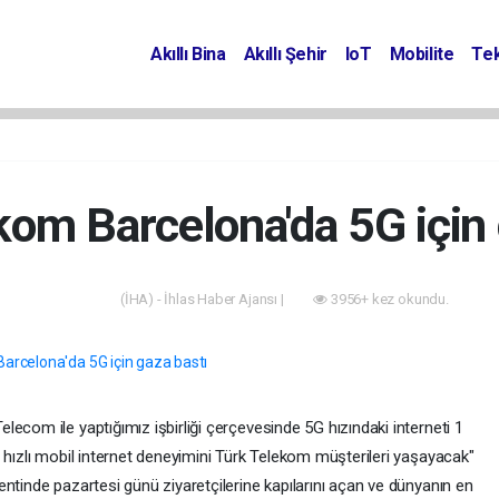
Akıllı Bina
Akıllı Şehir
IoT
Mobilite
Tek
kom Barcelona'da 5G için 
(İHA) - İhlas Haber Ajansı |
3956+ kez okundu.
Akıllı Bina
com ile yaptığımız işbirliği çerçevesinde 5G hızındaki interneti 1
 hızlı mobil internet deneyimini Türk Telekom müşterileri yaşayacak"
ntinde pazartesi günü ziyaretçilerine kapılarını açan ve dünyanın en