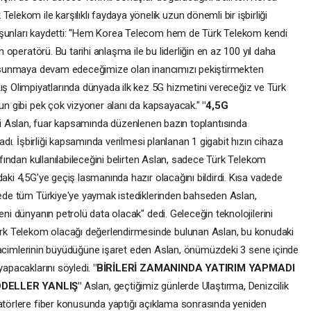
kom ile karşılıklı faydaya yönelik uzun dönemli bir işbirliği
 şunları kaydetti: "Hem Korea Telecom hem de Türk Telekom kendi
om operatörü. Bu tarihi anlaşma ile bu liderliğin en az 100 yıl daha
si sunmaya devam edeceğimize olan inancımızı pekiştirmekten
Olimpiyatlarında dünyada ilk kez 5G hizmetini vereceğiz ve Türk
nun gibi pek çok vizyoner alanı da kapsayacak."
"4,5G
Aslan, fuar kapsamında düzenlenen bazın toplantısında
ladı. İşbirliği kapsamında verilmesi planlanan 1 gigabit hızın cihaza
rafından kullanılabileceğini belirten Aslan, sadece Türk Telekom
daki 4,5G'ye geçiş lasmanında hazır olacağını bildirdi. Kısa vadede
adede tüm Türkiye'ye yaymak istediklerinden bahseden Aslan,
eni dünyanın petrolü data olacak" dedi. Geleceğin teknolojilerini
k Telekom olacağı değerlendirmesinde bulunan Aslan, bu konudaki
ım hacimlerinin büyüdüğüne işaret eden Aslan, önümüzdeki 3 sene içinde
yapacaklarını söyledi.
"BİRİLERİ ZAMANINDA YATIRIM YAPMADI
DELLER YANLIŞ"
Aslan, geçtiğimiz günlerde Ulaştırma, Denizcilik
ratörlere fiber konusunda yaptığı açıklama sonrasında yeniden