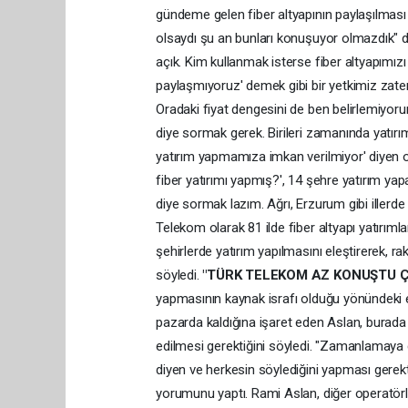
gündeme gelen fiber altyapının paylaşılması
olsaydı şu an bunları konuşuyor olmazdık" d
açık. Kim kullanmak isterse fiber altyapımızı 
paylaşmıyoruz' demek gibi bir yetkimiz zate
Oradaki fiyat dengesini de ben belirlemiyorum
diye sormak gerek. Birileri zamanında yatırı
yatırım yapmamıza imkan verilmiyor' diyen o
fiber yatırımı yapmış?', 14 şehre yatırım yapa
diye sormak lazım. Ağrı, Erzurum gibi illerd
Telekom olarak 81 ilde fiber altyapı yatırıml
şehirlerde yatırım yapılmasını eleştirerek, r
söyledi.
"TÜRK TELEKOM AZ KONUŞTU ÇO
yapmasının kaynak israfı olduğu yönündeki ele
pazarda kaldığına işaret eden Aslan, burada 
edilmesi gerektiğini söyledi. "Zamanlamaya
diyen ve herkesin söylediğini yapması gerekt
yorumunu yaptı. Rami Aslan, diğer operatörle