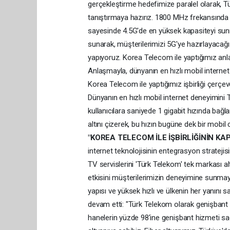
gerçekleştirme hedefimize paralel olarak, Tü
tanıştırmaya hazırız. 1800 MHz frekansında
sayesinde 4.5G'de en yüksek kapasiteyi sunma
sunarak, müşterilerimizi 5G'ye hazırlayacağız.
yapıyoruz. Korea Telecom ile yaptığımız anla
Anlaşmayla, dünyanın en hızlı mobil internet
Korea Telecom ile yaptığımız işbirliği çerçev
Dünyanın en hızlı mobil internet deneyimini 
kullanıcılara saniyede 1 gigabit hızında bağl
altını çizerek, bu hızın bugüne dek bir mobil
"KOREA TELECOM İLE İŞBİRLİĞİNİN KA
internet teknolojisinin entegrasyon stratejisi
TV servislerini 'Türk Telekom' tek markası al
etkisini müşterilerimizin deneyimine sunmaya 
yapısı ve yüksek hızlı ve ülkenin her yanını
devam etti: "Türk Telekom olarak genişbant ile
hanelerin yüzde 98'ine genişbant hizmeti sağl