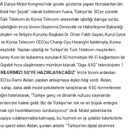
SMA Dünya Mobil Kongresi'nde gövde gösterisi yapan firmalardan biri
Mobil Her Şeydir" olarak belirlenen fuara, Türkiye'de 5G'ye yönelik
Türk Telekom ile Korea Telecom arasındaki işbirliği damga vurdu.
birliğinin imza töreni Ulaştırma Denizcilik ve Haberleşme Bakanlığı
olojileri ve İletişim Kurumu Başkanı Dr. Ömer Fatih Sayan, Kurul Üyesi
n ve Korea Telecom CEO'su Chang-Gyu Hwang'ın katılımıyla, Korea
tirildi. Yapılan işbirliği ile Türkiye'de Türk Telekom müşterileri,
ney Kore'de kullanıma sunulan4.5G hizmetiyle Wi-Fi bağlantısını bir
Gigabit hıza ulaşılmasını mümkün kılacak "Giga 4,5G" teknolojisini 1
RİLERİMİZİ 5G'YE HAZIRLAYACAĞIZ"
İmza töreni ardından
EO'su Rami Aslan, yapılan anlaşmaya ilişkin bilgi verdi. Aslan,
 sahip, daha akıllı mobil şebekelerle tanıştıracak 4.5G hizmetlerinin
ını hatırlatarak, "Türkiye genç ve dinamik nüfusu sayesinde
erden biri haline geldi. Biz de Türkiye'nin tek ve en büyük entegre
ak için hazırlıklarımızı sürdürüyoruz" dedi. Mobil yatırımlarda
tyapıya odaklanmakla kalmayıp, bu hizmeti en iyi şekilde tüketicilerle
 işaret eden Aslan, şunları anlattı: "Türkiye'nin dijital devrimini