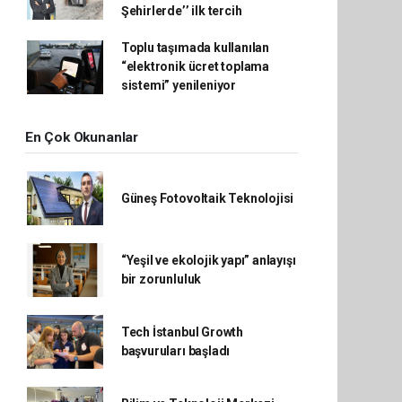
Şehirlerde’’ ilk tercih
Toplu taşımada kullanılan
“elektronik ücret toplama
sistemi” yenileniyor
En Çok Okunanlar
Güneş Fotovoltaik Teknolojisi
“Yeşil ve ekolojik yapı” anlayışı
bir zorunluluk
Tech İstanbul Growth
başvuruları başladı