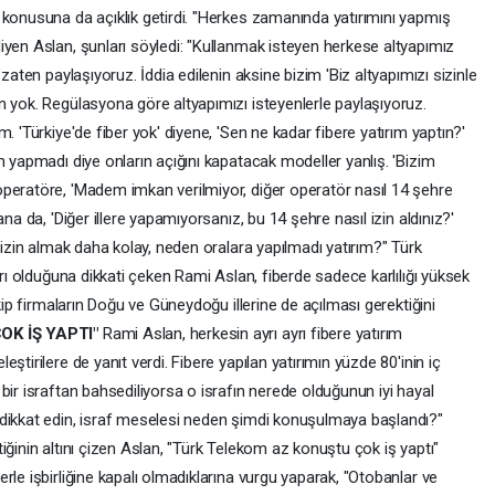
 konusuna da açıklık getirdi. "Herkes zamanında yatırımını yapmış
iyen Aslan, şunları söyledi: "Kullanmak isteyen herkese altyapımız
zaten paylaşıyoruz. İddia edilenin aksine bizim 'Biz altyapımızı sizinle
n yok. Regülasyona göre altyapımızı isteyenlerle paylaşıyoruz.
. 'Türkiye'de fiber yok' diyene, 'Sen ne kadar fibere yatırım yaptın?'
m yapmadı diye onların açığını kapatacak modeller yanlış. 'Bizim
peratöre, 'Madem imkan verilmiyor, diğer operatör nasıl 14 şehre
na da, 'Diğer illere yapamıyorsanız, bu 14 şehre nasıl izin aldınız?'
e izin almak daha kolay, neden oralara yapılmadı yatırım?" Türk
arı olduğuna dikkati çeken Rami Aslan, fiberde sadece karlılığı yüksek
akip firmaların Doğu ve Güneydoğu illerine de açılması gerektiğini
K İŞ YAPTI"
Rami Aslan, herkesin ayrı ayrı fibere yatırım
ştirilere de yanıt verdi. Fibere yapılan yatırımın yüzde 80'inin iç
bir israftan bahsediliyorsa o israfın nerede olduğunun iyi hayal
 dikkat edin, israf meselesi neden şimdi konuşulmaya başlandı?"
iğinin altını çizen Aslan, "Türk Telekom az konuştu çok iş yaptı"
rle işbirliğine kapalı olmadıklarına vurgu yaparak, "Otobanlar ve