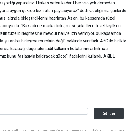
a işbirliği yapabiliriz. Herkes yeteri kadar fiber var-yok demeden
syona uygun şekilde biz zaten paylaşıyoruz" dedi. Geçtiğimiz günlerde
ı altında birleştirdiklerini hatırlatan Aslan, bu kapsamda tüzel
 soruyu da, "Bu sadece marka birleşmesi, şirketlerin tüzel kişilikleri
ketin tüzel birleşmesine mevcut haliyle izin vermiyor, bu kapsamda
şu an bu birleşme mümkün değil" şeklinde yanıtladı. 4.5G ile birlikte
tersiz kalacağı düşünülen adil kullanım kotalarının artırılması
mız bunu fazlasıyla kaldıracak güçte" ifadelerini kullandı.
AKILLI
Gönder
uyor ve akillibinam.com sitesine yaptığınız yorumunuzla ilgili doğrudan veya dolaylı