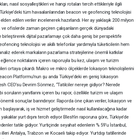
rı, nasıl sosyalleştikleri ve hangi rotaları tercih ettikleriyle ilgili
 Türkiye’deki tüm havaalanlarından beacon ve geofencing teknolojisi
en elden edilen veriler incelenerek hazırlandı. Her ay yaklaşık 200 milyon
za ve ofislerde zaman geçiren çalışanların gerçek dünyadaki
birleştirerek dijital pazarlamayı çok daha geniş bir perspektife
fencing teknolojisi ve akıllı telefonlar yardımıyla tüketicilerin hem
naliz ederek markaların pazarlama stratejilerine önemli katkılar
ve eğlence noktalarını içeren raporuyla bu kez, ulaşım ve turizm
leri ortaya çıkardı. Makro ve mikro ölçeklerde lokasyon teknolojilerini
 Beacon Platformu’nun şu anda Türkiye’deki en geniş lokasyon
lesh CEO’su Devrim Sönmez, “Tatilciler nereye gidiyor? Nerede
 soruların yanıtlarını içeren bu rapor, özellikle turizm ve ulaşım
 önemli sonuçlar barındırıyor. Raporda öne çıkan veriler, lokasyon ve
n başlayarak, iş ve hizmet geliştirmede nasıl kullanılacağına kadar
yakalılar yurt dışını tercih ediyor Blesh’in raporuna göre, Türkiye’de
enler tatile gidiyor. Yurtiçinde seyahat edenlerin % 59’u İstanbul,
illeri Antalya, Trabzon ve Kocaeli takip ediyor. Yurtdışı tatillerinde