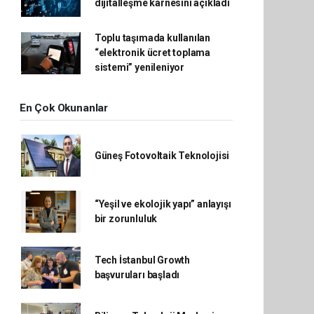
dijitalleşme karnesini açıkladı
Toplu taşımada kullanılan
“elektronik ücret toplama
sistemi” yenileniyor
En Çok Okunanlar
Güneş Fotovoltaik Teknolojisi
“Yeşil ve ekolojik yapı” anlayışı
bir zorunluluk
Tech İstanbul Growth
başvuruları başladı