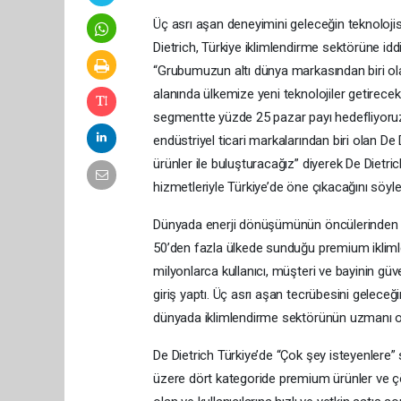
Üç asrı aşan deneyimini geleceğin teknoloji
Dietrich, Türkiye iklimlendirme sektörüne idd
“Grubumuzun altı dünya markasından biri olan D
alanında ülkemize yeni teknolojiler getirec
segmentte yüzde 25 pazar payı hedefliyoruz.
endüstriyel ticari markalarından biri olan De 
ürünler ile buluşturacağız” diyerek De Dietri
hizmetleriyle Türkiye’de öne çıkacağını söyle
Dünyada enerji dönüşümünün öncülerinden bi
50’den fazla ülkede sunduğu premium iklimlen
milyonlarca kullanıcı, müşteri ve bayinin güv
giriş yaptı. Üç asrı aşan tecrübesini geleceğin
dünyada iklimlendirme sektörünün uzmanı ola
De Dietrich Türkiye’de “Çok şey isteyenlere” s
üzere dört kategoride premium ürünler ve ç