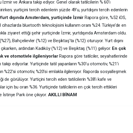
’u İzmir ve Ankara takip ediyor. Genel olarak tatilcilerin % 60’ı
çirirken; yurtiçini tercih edenlerin yüzde 49’u, yurtdışını tercih edenlerin
Yurt dışında Amsterdam, yurtiçinde İzmir
Rapora göre, %52 iOS,
il cihazlarda bluetooth teknolojisini kullanım oranı %24. Türkiye’de en
lıkla ziyaret ettiği şehir yurtiçinde İzmir, yurtdışında Amsterdam oldu.
%27), Bahçelievler (%12) ve Beşiktaş’ta (%12) oturuyor. Yurt dışını
 çıkarken, ardından Kadıköy (%12) ve Beşiktaş (%11) geliyor.
En çok
k ve otomotivle ilgileniyorlar
Rapora göre tatilciler, seyahatlerinde
 takip ediyorlar. Yurtiçinde tatil yapanların %30’u otomotiv, %21’i
ların %22’si otomotiv, %20’si emlakla ilgileniyor. Raporda sosyalleşmek
ği de görülüyor. Yurtiçini tercih eden tatilcilerin %38’i kafe ve
ar için bu oran %36. Yurtiçinde tatilcilerin en çok tercih ettikleri
 İstinye Park öne çıkıyor.
AKILLI BİNAM