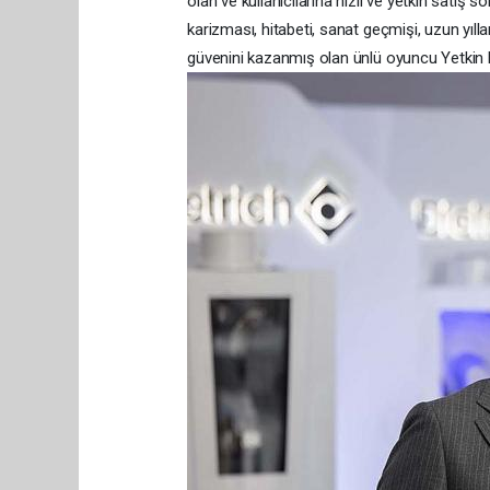
olan ve kullanıcılarına hızlı ve yetkin satış 
karizması, hitabeti, sanat geçmişi, uzun yıllard
güvenini kazanmış olan ünlü oyuncu Yetkin Di