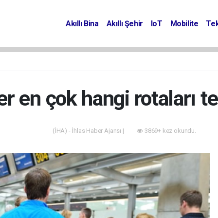
Akıllı Bina
Akıllı Şehir
IoT
Mobilite
Tek
ler en çok hangi rotaları t
(İHA) - İhlas Haber Ajansı |
3869+ kez okundu.
Akıllı Bina