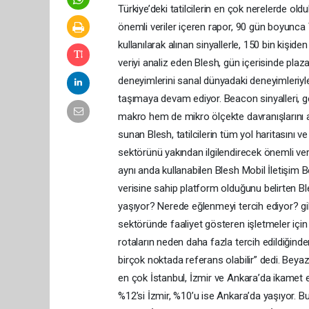
Türkiye’deki tatilcilerin en çok nerelerde oldukla
önemli veriler içeren rapor, 90 gün boyunca
kullanılarak alınan sinyallerle, 150 bin kişid
veriyi analiz eden Blesh, gün içerisinde pla
deneyimlerini sanal dünyadaki deneyimleriyle 
taşımaya devam ediyor. Beacon sinyalleri, geo
makro hem de mikro ölçekte davranışlarını a
sunan Blesh, tatilcilerin tüm yol haritasını 
sektörünü yakından ilgilendirecek önemli veri
aynı anda kullanabilen Blesh Mobil İletişim
verisine sahip platform olduğunu belirten B
yaşıyor? Nerede eğlenmeyi tercih ediyor? gibi
sektöründe faaliyet gösteren işletmeler için
rotaların neden daha fazla tercih edildiğinde
birçok noktada referans olabilir” dedi. Beyaz 
en çok İstanbul, İzmir ve Ankara’da ikamet ed
%12’si İzmir, %10’u ise Ankara’da yaşıyor. Bu 