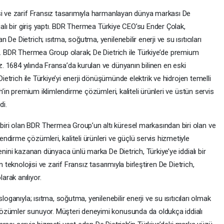
si ve zarif Fransız tasarımıyla harmanlayan dünya markası De
ialı bir giriş yaptı. BDR Thermea Türkiye CEO’su Ender Çolak,
e Dietrich; ısıtma, soğutma, yenilenebilir enerji ve su ısıtıcıları
ek. BDR Thermea Group olarak; De Dietrich ile Türkiye’de premium
 1684 yılında Fransa’da kurulan ve dünyanın bilinen en eski
Dietrich ile Türkiye’yi enerji dönüşümünde elektrik ve hidrojen temelli
ch’in premium iklimlendirme çözümleri, kaliteli ürünleri ve üstün servis
di.
ri olan BDR Thermea Group’un altı küresel markasından biri olan ve
dirme çözümleri, kaliteli ürünleri ve güçlü servis hizmetiyle
enini kazanan dünyaca ünlü marka De Dietrich, Türkiye’ye iddialı bir
 teknolojisi ve zarif Fransız tasarımıyla birleştiren De Dietrich,
rak anılıyor.
loganıyla; ısıtma, soğutma, yenilenebilir enerji ve su ısıtıcıları olmak
özümler sunuyor. Müşteri deneyimi konusunda da oldukça iddialı