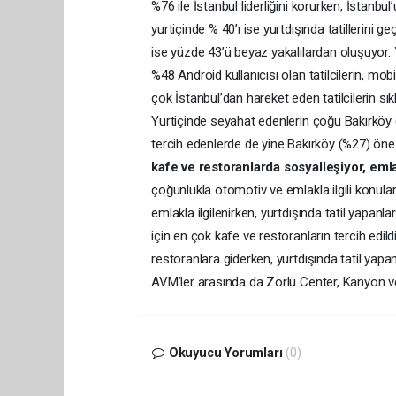
%76 ile İstanbul liderliğini korurken, İstanbul
yurtiçinde % 40’ı ise yurtdışında tatillerini ge
ise yüzde 43’ü beyaz yakalılardan oluşuyor.
%48 Android kullanıcısı olan tatilcilerin, mob
çok İstanbul’dan hareket eden tatilcilerin sık
Yurtiçinde seyahat edenlerin çoğu Bakırköy (
tercih edenlerde de yine Bakırköy (%27) öne
kafe ve restoranlarda sosyalleşiyor, emla
çoğunlukla otomotiv ve emlakla ilgili konuları
emlakla ilgilenirken, yurtdışında tatil yapan
için en çok kafe ve restoranların tercih edildi
restoranlara giderken, yurtdışında tatil yapanl
AVM’ler arasında da Zorlu Center, Kanyon ve
Okuyucu Yorumları
(0)