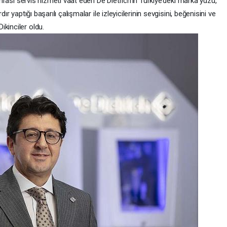
sonrası servis hizmeti vaat eden De Dietrich’in Türkiye’deki marka yüzü,
ır yaptığı başarılı çalışmalar ile izleyicilerinin sevgisini, beğenisini ve
kinciler oldu.