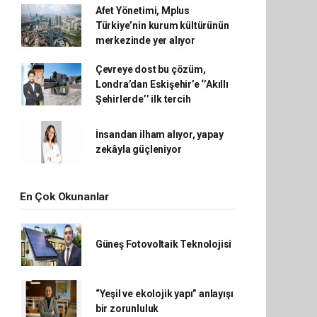
Afet Yönetimi, Mplus
Türkiye’nin kurum kültürünün
merkezinde yer alıyor
Çevreye dost bu çözüm,
Londra’dan Eskişehir’e ‘’Akıllı
Şehirlerde’’ ilk tercih
İnsandan ilham alıyor, yapay
zekâyla güçleniyor
En Çok Okunanlar
Güneş Fotovoltaik Teknolojisi
“Yeşil ve ekolojik yapı” anlayışı
bir zorunluluk