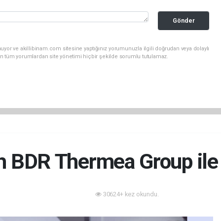
Gönder
uyor ve akillibinam.com sitesine yaptığınız yorumunuzla ilgili doğrudan veya dolaylı
n tüm yorumlardan site yönetimi hiçbir şekilde sorumlu tutulamaz.
ch BDR Thermea Group ile 
30624+ kez okundu.
Enerji