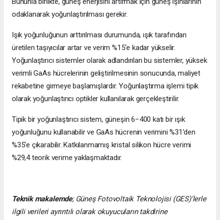
Bununla birlikte, güneş enerjisini artırmak için güneş ışınlarının
odaklanarak yoğunlaştırılması gerekir.
Işık yoğunluğunun arttırılması durumunda, ışık tarafından
üretilen taşıyıcılar artar ve verim %15'e kadar yükselir.
Yoğunlaştırıcı sistemler olarak adlandırılan bu sistemler, yüksek
verimli GaAs hücrelerinin geliştirilmesinin sonucunda, maliyet
rekabetine girmeye başlamışlardır. Yoğunlaştırma işlemi tipik
olarak yoğunlaştırıcı optikler kullanılarak gerçekleştirilir.
Tipik bir yoğunlaştırıcı sistem, güneşin 6−400 katı bir ışık
yoğunluğunu kullanabilir ve GaAs hücrenin verimini %31'den
%35'e çıkarabilir. Katkılanmamış kristal silikon hücre verimi
%29,4 teorik verime yaklaşmaktadır.
Teknik makalemde
;
Güneş Fotovoltaik Teknolojisi
(GES)’lerle
ilgili verileri ayrıntılı olarak okuyucuların takdirine