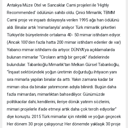
Antakya Müze Otel ve Sancaklar Cami projeleri ile ‘Highly
Recommended’ ödülünün sahibi oldu. Çinici Mimarlık; TBMM
Camii proje ve inşaatı dolayısıyla verilen 1995 ağa han ödülünü
aldı. Binalar artık ‘mimarlarıyla’ anılıyor Türk mimarlık şirketleri
Türkiye’de bünyelerinde ortalama 40- 50 mimar istihdam ediyor.
(Ancak 100’den fazla hatta 200 mimar istihdam edenler de var)
Yabancı mimar istihdamı da artıyor. DÜNYA’ya açıklamalarda
bulunan mimarlar “Ciroların arttığı bir gerçek” ifadelerinde
bulundular. Tabanlıoğlu Mimarlık’tan Melkan Gürsel Tabanlıoğlu,
“İnşaat sektöründeki yoğun üretimin doğurduğu ihtiyacın yanı
sıra mimarla yapılan binalar da arttı. Yakın zamana kadar bir
mimarı olsa da binalar yatırımcının adıyla bilinirdi. Bugün daha
fazla mimardan, mimarlıktan bahsediliyor. Günümüzde
politikacılar dahi; kendilerini, ileriye dönük yatırım sözlerini,
mimari projelerle ifade etmeyi artık daha çok tercih ediyorlar”
diye konuştu. 2015 Türk mimarlar için nitelikli ve yoğun geçecek
Her dönem 30 proje çalışıyoruz Her dönemde yaklaşık 30 proje