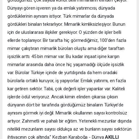
Dünyayı gören işveren ya da emlak yatırımcısı, dünyada
gördüklerinin aynısını istiyor. Türk mimarlar da dünyada
gördükleri binaları tekrarlıyor. Mimarlık kimliksizleşiyor. Bunun
için de uluslararası ilişkiler gerekiyor. O yüzden de işler belli
ellerde toplanıyor. Bir tarafta hiç görmediğimiz, 100’den fazla
mimar çalıştıran mimarlık büroları oluştu ama diğer taraftan
işsizlik arttı. 45 bin mimar var. Bu kadar inşaat işine karşın
mimarlar arasında daha önce hiç yaşamadığı ölçüde işsizlik
var. Bürolar Türkiye içinde de yurtdışında da hem oradaki
bürolarla ortaklı kuruyor, iş yapıyorlar. Emlak yatırımı, en fazla
kar getiren sektör. Tabii, çok değerli işler yapanlar var. Kaliteli
işlerde ödül veriyoruz. Ancak kimin elinden çıkarsa çıksın
dünyanın dört bir tarafında gördüğümüz binaların Türkiye’de
aynısını görmek iyi değil. Mimarlık okullarının sayısı kontrolsüz
artıyor. Zahmetli ve pahalı bir eğitim. Yetenekli mezunlar dışında
nitelikli mezunların sayısı oldukça az ve bunların sayısı sektörün
ihtiyacının çok altında.” Kezban Karaboğa - Dünya
AKILLI