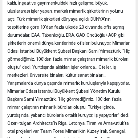
kaldı. İnşaat ve gayrimenkuldeki hızlı gelişme; büyük,
uluslararası işler yapan, markalı mimarlık şirketlerinin yolunu
açtı. Türk mimarlık şirketleri dünyaya açıldı. DÜNYA’nın
tespitlerine göre 10’dan fazla ülkede 20 civarında ofis açmış
durumdalar. EAA, Tabanlıoğlu, ERA, GAD, Öncüoğlu+ACP gibi
şirketlerin önemli dünya kentlerinde ofisleri bulunuyor. Mimarlar
Odası İstanbul Büyükkent Şubesi Başkanı Sami Yılmaztürk, “Hiç
görmediğimiz, 100’den fazla mimar çalıştıran mimarlık büroları
oluştu” dedi. Yurtdışında aldıkları işler onlarca… Oteller, iş
merkezleri, üniversite binaları, kültür sanat binaları…
Yarışmalarda dünya çapında mimarlık kuruluşlarıyla kapışıyorlar.
Mimarlar Odası İstanbul Büyükkent Şubesi Yönetim Kurulu
Başkanı Sami Yılmaztürk, “Hiç görmediğimiz, 100’den fazla
mimar çalıştıran mimarlık büroları oluştu. Türkiye içinde,
yurtdışında, yabancı bürolarla ortaklı kuruyor, iş yapıyorlar” dedi.
Özer+tulgan Architects’in Riga, Letonya, Tiran ve Arnavutluk’ta
otel projeleri var. Team Fores Mimarlık’ın Kuzey Irak, Senegal,