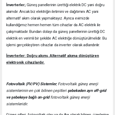
İnverterler;
Güneş panellerinin ürettiği elektrik DC yani doğru
akımdır. Ancak biz elektriğin iletimini ve dağıtımını AC yani
alternatif akım olarak yapmaktayız. Ayrıca evimizde
kullandığımız hemen hemen tüm cihazlar da AC elektrik ile
çalışmaktadır. Bundan dolayı da güneş panellerinin ürettiği DC
elektrik en verimli bir şekilde AC elektriğe dönüştürülmelidir. Bu
işlemi gerçekleştiren cihazlar da inverter olarak adlandırılır.
İnverterler: Doğru akımı, Alternatif akıma dönüştüren
elektronik cihazlardır.
Fotovoltaik (FV/PV)
Sistemler
; Fotovoltaik güneş enerji
sistemlerinin en çok bilinen çeşitleri
şebekeden ayrı off-grid
ve şebekeye bağlı on-grid
fotovoltaik güneş enerji
sistemleridir.
Güneş pilleri
,
fotovoltaik olay ya da ilke olarak bilinen, üzerlerine