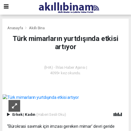
Anasayfa
Akıllı Bina
Türk mimarların yurtdışında etkisi
artıyor
AKILLI BINA
(İHA) - İhlas Haber Ajansı |
4095+ kez okundu.
Erkek
|
Kadın
(Haberi Sesli Oku)
“Bürokrasi savmak için imzası gereken mimar’ devri geride