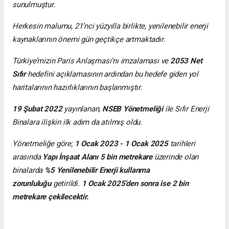
sunulmuştur.
Herkesin malumu, 21’nci yüzyılla birlikte, yenilenebilir enerji
kaynaklarının önemi gün geçtikçe artmaktadır.
Türkiye’mizin Paris Anlaşması’nı imzalaması ve
2053 Net
Sıfır
hedefini açıklamasının ardından bu hedefe giden yol
haritalarının hazırlıklarının başlanmıştır.
19 Şubat 2022
yayınlanan,
NSEB Yönetmeliği
ile Sıfır Enerji
Binalara ilişkin ilk adım da atılmış oldu.
Yönetmeliğe göre;
1 Ocak 2023 - 1 Ocak 2025
tarihleri
arasında
Yapı İnşaat Alanı 5 bin metrekare
üzerinde olan
binalarda
%5 Yenilenebilir Enerji kullanma
zorunluluğu
getirildi.
1 Ocak 2025’den sonra ise 2 bin
metrekare çekilecektir.