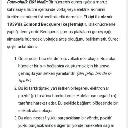
Fotovoltaik Etki Nedir:
Bir hücrenin güneş ışığına maruz
kalmasıyla hücre içerisinde voltaj veya elektrik akımının
üretilmesi süreci fotovoltaik etki demektir.
Etkiyi ilk olarak
1839’da
Edmond Becquerel keşfetmiştir.
Islak hücrelerle
yaptığı deneylerde Becquerel, gümüş plakaların güneş ışığı
almasıyla hücredeki voltajda artış olduğunu belirlemiştir. Süreci
şöyle anlatabiliriz;
Önce solar hücrelerde fotovoltaik etki oluşur. Bu solar
hücreler bir p-n bağlantısı oluşturmak için bir araya
gelmiş iki yarı iletken yararlandır.
(Biri p-tipi biri de n-
tipidir.)
Bu iki farklı tipteki yarı iletken birleşerek, elektronlar
pozitif (p) tarafına hareket eder. Hole’lar ise negatif (n)
tarafına hareket eder. Bu şekilde bağlantı bölgesinde bir
elektrik alanı oluşur.
Bu alan, negatif yüklü parçacıkların bir yönde, pozitif
yüklü parçacıklarında diğer bir yönde hareketini sağlar.