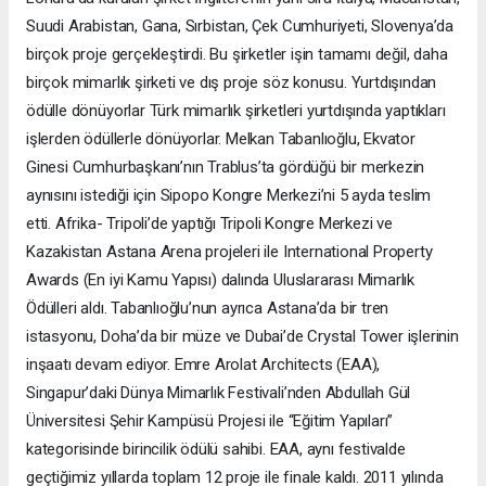
Suudi Arabistan, Gana, Sırbistan, Çek Cumhuriyeti, Slovenya’da
birçok proje gerçekleştirdi. Bu şirketler işin tamamı değil, daha
birçok mimarlık şirketi ve dış proje söz konusu. Yurtdışından
ödülle dönüyorlar Türk mimarlık şirketleri yurtdışında yaptıkları
işlerden ödüllerle dönüyorlar. Melkan Tabanlıoğlu, Ekvator
Ginesi Cumhurbaşkanı’nın Trablus’ta gördüğü bir merkezin
aynısını istediği için Sipopo Kongre Merkezi’ni 5 ayda teslim
etti. Afrika- Tripoli’de yaptığı Tripoli Kongre Merkezi ve
Kazakistan Astana Arena projeleri ile International Property
Awards (En iyi Kamu Yapısı) dalında Uluslararası Mimarlık
Ödülleri aldı. Tabanlıoğlu’nun ayrıca Astana’da bir tren
istasyonu, Doha’da bir müze ve Dubai’de Crystal Tower işlerinin
inşaatı devam ediyor. Emre Arolat Architects (EAA),
Singapur’daki Dünya Mimarlık Festivali’nden Abdullah Gül
Üniversitesi Şehir Kampüsü Projesi ile “Eğitim Yapıları”
kategorisinde birincilik ödülü sahibi. EAA, aynı festivalde
geçtiğimiz yıllarda toplam 12 proje ile finale kaldı. 2011 yılında