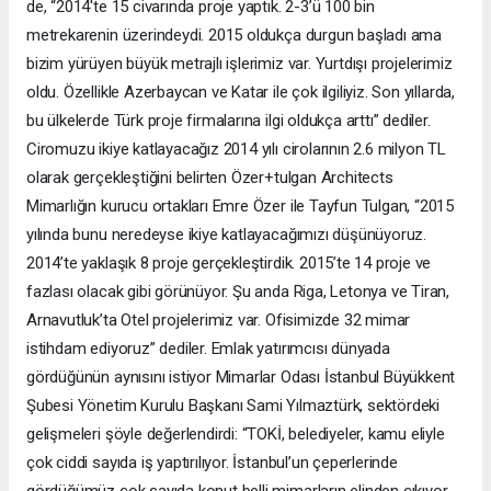
de, “2014'te 15 civarında proje yaptık. 2-3’ü 100 bin
metrekarenin üzerindeydi. 2015 oldukça durgun başladı ama
bizim yürüyen büyük metrajlı işlerimiz var. Yurtdışı projelerimiz
oldu. Özellikle Azerbaycan ve Katar ile çok ilgiliyiz. Son yıllarda,
bu ülkelerde Türk proje firmalarına ilgi oldukça arttı” dediler.
Ciromuzu ikiye katlayacağız 2014 yılı cirolarının 2.6 milyon TL
olarak gerçekleştiğini belirten Özer+tulgan Architects
Mimarlığın kurucu ortakları Emre Özer ile Tayfun Tulgan, “2015
yılında bunu neredeyse ikiye katlayacağımızı düşünüyoruz.
2014’te yaklaşık 8 proje gerçekleştirdik. 2015’te 14 proje ve
fazlası olacak gibi görünüyor. Şu anda Riga, Letonya ve Tiran,
Arnavutluk’ta Otel projelerimiz var. Ofisimizde 32 mimar
istihdam ediyoruz” dediler. Emlak yatırımcısı dünyada
gördüğünün aynısını istiyor Mimarlar Odası İstanbul Büyükkent
Şubesi Yönetim Kurulu Başkanı Sami Yılmaztürk, sektördeki
gelişmeleri şöyle değerlendirdi: “TOKİ, belediyeler, kamu eliyle
çok ciddi sayıda iş yaptırılıyor. İstanbul’un çeperlerinde
gördüğümüz çok sayıda konut belli mimarların elinden çıkıyor.