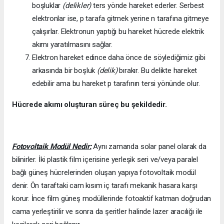
boşluklar
(delikler)
ters yönde hareket ederler. Serbest
elektronlar ise, p tarafa gitmek yerine n tarafına gitmeye
çalışırlar. Elektronun yaptığı bu hareket hücrede elektrik
akımı yaratılmasını sağlar.
Elektron hareket edince daha önce de söylediğimiz gibi
arkasında bir boşluk
(delik)
bırakır. Bu delikte hareket
edebilir ama bu hareket p tarafının tersi yönünde olur.
Hücrede akımı oluşturan süreç bu şekildedir.
Fotovoltaik Modül Nedir:
Aynı zamanda solar panel olarak da
bilinirler. İki plastik film içerisine yerleşik seri ve/veya paralel
bağlı güneş hücrelerinden oluşan yapıya fotovoltaik modül
denir. Ön taraftaki cam kısım iç tarafı mekanik hasara karşı
korur. İnce film güneş modüllerinde fotoaktif katman doğrudan
cama yerleştirilir ve sonra da şeritler halinde lazer aracılığı ile