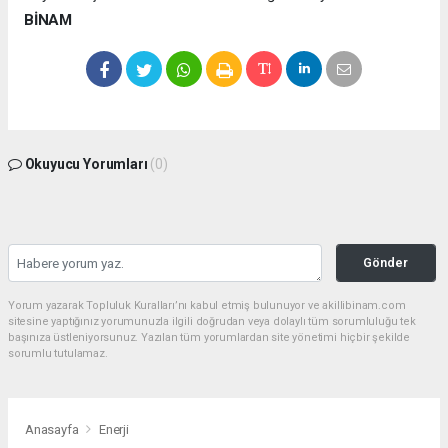
BİNAM
Okuyucu Yorumları
(0)
Gönder
Yorum yazarak Topluluk Kuralları’nı kabul etmiş bulunuyor ve akillibinam.com
sitesine yaptığınız yorumunuzla ilgili doğrudan veya dolaylı tüm sorumluluğu tek
başınıza üstleniyorsunuz. Yazılan tüm yorumlardan site yönetimi hiçbir şekilde
sorumlu tutulamaz.
Anasayfa
Enerji