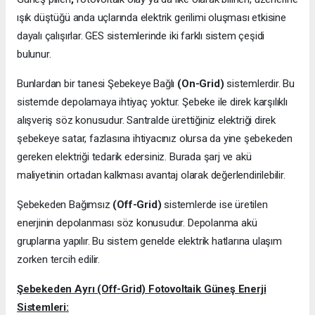
ışık düştüğü anda uçlarında elektrik gerilimi oluşması etkisine
dayalı çalışırlar. GES sistemlerinde iki farklı sistem çeşidi
bulunur.
Bunlardan bir tanesi Şebekeye Bağlı
(On-Grid)
sistemlerdir. Bu
sistemde depolamaya ihtiyaç yoktur. Şebeke ile direk karşılıklı
alışveriş söz konusudur. Santralde ürettiğiniz elektriği direk
şebekeye satar, fazlasına ihtiyacınız olursa da yine şebekeden
gereken elektriği tedarik edersiniz. Burada şarj ve akü
maliyetinin ortadan kalkması avantaj olarak değerlendirilebilir.
Şebekeden Bağımsız
(Off-Grid)
sistemlerde ise üretilen
enerjinin depolanması söz konusudur. Depolanma akü
gruplarına yapılır. Bu sistem genelde elektrik hatlarına ulaşım
zorken tercih edilir.
Şebekeden Ayrı (Off-Grid) Fotovoltaik Güneş Enerji
Sistemleri: