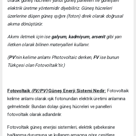
olarak güneş hücreleri yahut güneş panelleri ile güneşten
elektrik üretme yöntemidir diyebiliriz. Güneş hücreleri
üzerlerine düşen güneş ışığını (foton) direk olarak doğrusal
akıma dönüştürür.
Akımı iletmek için ise
galyum, kadmiyum, arsenit
gibi yarı
iletken olarak bilinen materyalleri kullanır.
(
PV
’nin kelime anlamı Photovoltaic derken,
FV
ise bunun
Türkçesi olan Fotovoltaik’tir.)
Fotovoltaik
(FV/PV)
Güneş Enerji Sistemi Nedir:
Fotovoltaik
kelime anlamı olarak ışık fotonundan elektrik üretimi anlamına
gelmektedir. Bundan dolayı güneş hücreleri ve panelleri
fotovoltaik olarak adlandırılır.
Fotovoltaik güneş enerjisi sistemleri; elektrik şebekesine
bağlanma durumuna ve kullanım amacına göre çeşitlere