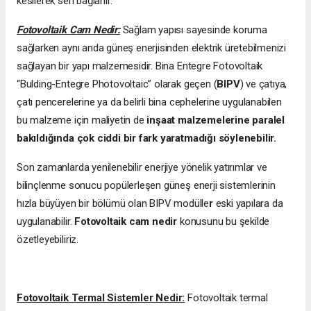
kesilerek seri bağlanır.
Fotovoltaik Cam Nedir:
Sağlam yapısı sayesinde koruma
sağlarken aynı anda güneş enerjisinden elektrik üretebilmenizi
sağlayan bir yapı malzemesidir. Bina Entegre Fotovoltaik
“Bulding-Entegre Photovoltaic” olarak geçen (
BIPV
) ve çatıya,
çatı pencerelerine ya da belirli bina cephelerine uygulanabilen
bu malzeme için maliyetin de
inşaat malzemelerine paralel
bakıldığında çok ciddi bir fark yaratmadığı söylenebilir.
Son zamanlarda yenilenebilir enerjiye yönelik yatırımlar ve
bilinçlenme sonucu popülerleşen güneş enerji sistemlerinin
hızla büyüyen bir bölümü olan BIPV modülle
r
eski yapılara da
uygulanabilir.
Fotovoltaik cam nedir
konusunu bu şekilde
özetleyebiliriz.
Fotovoltaik Termal Sistemler Nedir:
Fotovoltaik termal