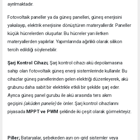
ayrılmaktadır.
Fotovoltaik paneller ya da güneş panelleri, güneş enerjisini
yakalayıp, elektrik enerjisine dönüştüren materyallerdir. Paneller
küçük hücrelerden oluşurlar. Bu hücreler yarı iletken
materyallerden yapılırlar. Yapımlarında ağırlıklı olarak silikon
tercih edildiği söylenebilir.
Şarj Kontrol Cihazı;
Şarj kontrol cihazı akü depolamasına
sahip olan fotovoltaik güneş enerji sistemlerinde kullanılır. Bu
cihazlar güneş panellerinden gelen elektriği düzenleyerek, akü
grubunu daha sabit bir elektrikle etkili bir şekilde şarj eder.
Ayrıca güneş panel gurubu ile akü arasında ters akım
geçişini
(aküden panele)
de önler. Şarj kontrol cihazlarını
piyasada
MPPT ve PWM
şeklinde iki çeşit olarak görmekteyiz.
Piller;
Bataryalar, şebekeden ayrı on-grid sistemler veya