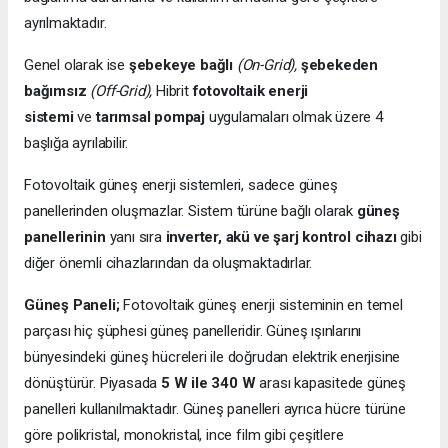
ayrılmaktadır.
Genel olarak ise
şebekeye bağlı
(On-Grid),
şebekeden
bağımsız
(Off-Grid),
Hibrit
fotovoltaik enerji
sistemi
ve
tarımsal pompaj
uygulamaları olmak üzere 4
başlığa ayrılabilir.
Fotovoltaik güneş enerji sistemleri, sadece güneş
panellerinden oluşmazlar. Sistem türüne bağlı olarak
güneş
panellerinin
yanı sıra
inverter, akü ve şarj kontrol cihazı
gibi
diğer önemli cihazlarından da oluşmaktadırlar.
Güneş Paneli;
Fotovoltaik güneş enerji sisteminin en temel
parçası hiç şüphesi güneş panelleridir. Güneş ışınlarını
bünyesindeki güneş hücreleri ile doğrudan elektrik enerjisine
dönüştürür. Piyasada
5 W ile 340 W
arası kapasitede güneş
panelleri kullanılmaktadır. Güneş panelleri ayrıca hücre türüne
göre polikristal, monokristal, ince film gibi çeşitlere