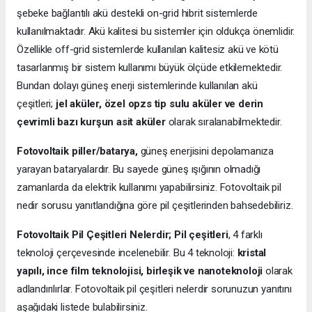
şebeke bağlantılı akü destekli on-grid hibrit sistemlerde
kullanılmaktadır. Akü kalitesi bu sistemler için oldukça önemlidir.
Özellikle off-grid sistemlerde kullanılan kalitesiz akü ve kötü
tasarlanmış bir sistem kullanımı büyük ölçüde etkilemektedir.
Bundan dolayı güneş enerji sistemlerinde kullanılan akü
çeşitleri;
jel aküler, özel opzs tip sulu aküler ve derin
çevrimli bazı kurşun asit aküler
olarak sıralanabilmektedir.
Fotovoltaik piller/batarya,
güneş enerjisini depolamanıza
yarayan bataryalardır. Bu sayede güneş ışığının olmadığı
zamanlarda da elektrik kullanımı yapabilirsiniz. Fotovoltaik pil
nedir sorusu yanıtlandığına göre pil çeşitlerinden bahsedebiliriz.
Fotovoltaik Pil Çeşitleri Nelerdir;
Pil çeşitleri
, 4 farklı
teknoloji çerçevesinde incelenebilir. Bu 4 teknoloji:
kristal
yapılı, ince film teknolojisi, birleşik ve nanoteknoloji
olarak
adlandırılırlar. Fotovoltaik pil çeşitleri nelerdir sorunuzun yanıtını
aşağıdaki listede bulabilirsiniz.