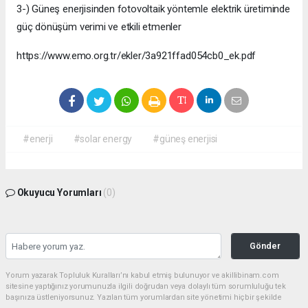
3-) Güneş enerjisinden fotovoltaik yöntemle elektrik üretiminde
güç dönüşüm verimi ve etkili etmenler
https://www.emo.org.tr/ekler/3a921ffad054cb0_ek.pdf
#enerji
#solar energy
#güneş enerjisi
Okuyucu Yorumları
(0)
Gönder
Yorum yazarak Topluluk Kuralları’nı kabul etmiş bulunuyor ve akillibinam.com
sitesine yaptığınız yorumunuzla ilgili doğrudan veya dolaylı tüm sorumluluğu tek
başınıza üstleniyorsunuz. Yazılan tüm yorumlardan site yönetimi hiçbir şekilde