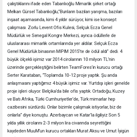
çalıştıklarını ifade eden Tabanlıoğlu Mimarlık şirket ortağı
Melkan Gürsel Tabanlıoğlu,”Bunların bazıları yarışma, bazıları
inşaat aşamasında, kimi 4 yıldır sürüyor, kimi ise konsept
çalışması. Zorlu Levent Ofis Kulesi, Selçuk Ecza Genel
Müdürlük ve Senegal Kongre Merkezi, ayrıca ödüllerle de
uluslararası mimarlık ortamlarında yer aldılar. Selçuk Ecza
Genel Müdürlük binasının MIPIM 2015’te de ödül aldı” dedi. 4
büyük ölçekli işimiz var 2014 cirolarının 10 milyon TL’nin
üzerinde gerçekleştiğini belirten TeamFores’in kurucu ortağı
Serter Karataban, “Toplamda 10-12 proje yaptık. Şu anda
anlaşmasını yaptığımız 4 büyük işimiz var. Yurtdışı işleri genelde
proje işleri oluyor. Belçika’da bile ofis yaptık. Ortadoğu, Kuzey
ve Batı Afrika, Türki Cumhuriyetler'de, Türk mimarlar hep
cazibesini sürdürdü. Onlar bizimle çalışmak istiyorlar, biz de
onlarla” diye konuştu. Azerbaycan ve Katar'la ilgiliyiz Son 5
yılda yıllık cirolarını 2-3 milyon lira civarında seyrettiğini
kaydeden MuuM’un kurucu ortakları Murat Aksu ve Umut İyigün