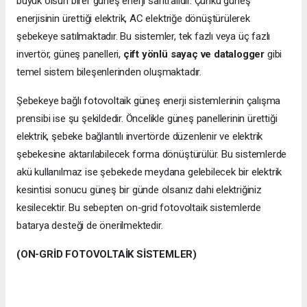
büyük olsun birer güneş enerji santralidir. Çünkü güneş
enerjisinin ürettiği elektrik, AC elektriğe dönüştürülerek
şebekeye satılmaktadır. Bu sistemler, tek fazlı veya üç fazlı
invertör, güneş panelleri,
çift yönlü sayaç ve datalogger
gibi
temel sistem bileşenlerinden oluşmaktadır.
Şebekeye bağlı fotovoltaik güneş enerji sistemlerinin çalışma
prensibi ise şu şekildedir. Öncelikle güneş panellerinin ürettiği
elektrik, şebeke bağlantılı invertörde düzenlenir ve elektrik
şebekesine aktarılabilecek forma dönüştürülür. Bu sistemlerde
akü kullanılmaz ise şebekede meydana gelebilecek bir elektrik
kesintisi sonucu güneş bir günde olsanız dahi elektriğiniz
kesilecektir. Bu sebepten on-grid fotovoltaik sistemlerde
batarya desteği de önerilmektedir.
(ON-GRİD FOTOVOLTAİK SİSTEMLER)