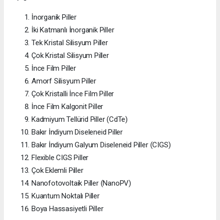
İnorganik Piller
İki Katmanlı İnorganik Piller
Tek Kristal Silisyum Piller
Çok Kristal Silisyum Piller
İnce Film Piller
Amorf Silisyum Piller
Çok Kristalli İnce Film Piller
İnce Film Kalgonit Piller
Kadmiyum Tellürid Piller (CdTe)
Bakır İndiyum Diseleneid Piller
Bakır İndiyum Galyum Diseleneid Piller (CIGS)
Flexible CIGS Piller
Çok Eklemli Piller
Nanofotovoltaik Piller (NanoPV)
Kuantum Noktalı Piller
Boya Hassasiyetli Piller