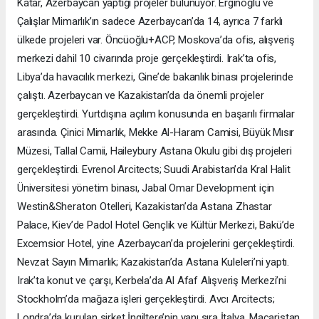
Katar, Azerbaycan yaptığı projeler bulunuyor. Erginoğlu ve
Çalışlar Mimarlık’ın sadece Azerbaycan’da 14, ayrıca 7 farklı
ülkede projeleri var. Öncüoğlu+ACP, Moskova’da ofis, alışveriş
merkezi dahil 10 civarında proje gerçekleştirdi. Irak’ta ofis,
Libya’da havacılık merkezi, Gine’de bakanlık binası projelerinde
çalıştı. Azerbaycan ve Kazakistan’da da önemli projeler
gerçekleştirdi. Yurtdışına açılım konusunda en başarılı firmalar
arasında. Çinici Mimarlık, Mekke Al-Haram Camisi, Büyük Mısır
Müzesi, Tallal Camii, Haileybury Astana Okulu gibi dış projeleri
gerçekleştirdi. Evrenol Arcitects; Suudi Arabistan’da Kral Halit
Üniversitesi yönetim binası, Jabal Omar Development için
Westin&Sheraton Otelleri, Kazakistan’da Astana Zhastar
Palace, Kiev’de Padol Hotel Gençlik ve Kültür Merkezi, Bakü’de
Excemsior Hotel, yine Azerbaycan’da projelerini gerçekleştirdi.
Nevzat Sayın Mimarlık; Kazakistan’da Astana Kuleleri’ni yaptı.
Irak’ta konut ve çarşı, Kerbela’da Al Afaf Alışveriş Merkezi’ni
Stockholm’da mağaza işleri gerçekleştirdi. Avcı Arcitects;
Londra’da kurulan şirket İngiltere’nin yanı sıra İtalya, Macaristan,