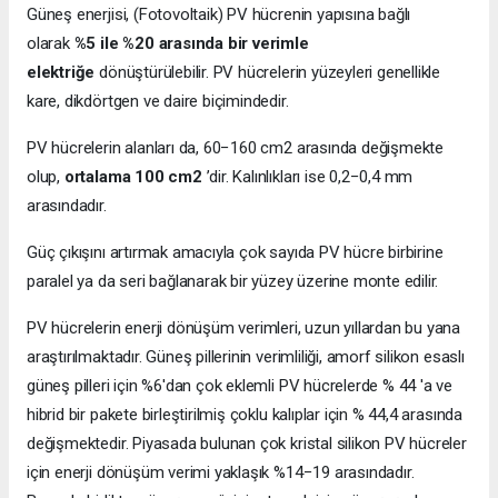
Güneş enerjisi, (Fotovoltaik) PV hücrenin yapısına bağlı
olarak
%5 ile %20 arasında bir verimle
elektriğe
dönüştürülebilir. PV hücrelerin yüzeyleri genellikle
kare, dikdörtgen ve daire biçimindedir.
PV hücrelerin alanları da, 60−160 cm2 arasında değişmekte
olup,
ortalama 100 cm2
’dir. Kalınlıkları ise 0,2−0,4 mm
arasındadır.
Güç çıkışını artırmak amacıyla çok sayıda PV hücre birbirine
paralel ya da seri bağlanarak bir yüzey üzerine monte edilir.
PV hücrelerin enerji dönüşüm verimleri, uzun yıllardan bu yana
araştırılmaktadır. Güneş pillerinin verimliliği, amorf silikon esaslı
güneş pilleri için %6'dan çok eklemli PV hücrelerde % 44 'a ve
hibrid bir pakete birleştirilmiş çoklu kalıplar için % 44,4 arasında
değişmektedir. Piyasada bulunan çok kristal silikon PV hücreler
için enerji dönüşüm verimi yaklaşık %14−19 arasındadır.