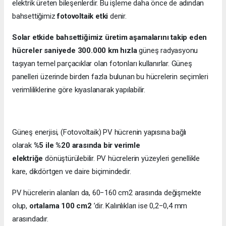
elektrik üreten bileşenlerdir. Bu işleme daha önce de adından
bahsettiğimiz
fotovoltaik etki
denir.
Solar etkide bahsettiğimiz üretim aşamalarını takip eden
hücreler saniyede 300.000 km hızla
güneş radyasyonu
taşıyan temel parçacıklar olan fotonları kullanırlar. Güneş
panelleri üzerinde birden fazla bulunan bu hücrelerin seçimleri
verimliliklerine göre kıyaslanarak yapılabilir.
Güneş enerjisi, (Fotovoltaik) PV hücrenin yapısına bağlı
olarak
%5 ile %20 arasında bir verimle
elektriğe
dönüştürülebilir. PV hücrelerin yüzeyleri genellikle
kare, dikdörtgen ve daire biçimindedir.
PV hücrelerin alanları da, 60−160 cm2 arasında değişmekte
olup,
ortalama 100 cm2
’dir. Kalınlıkları ise 0,2−0,4 mm
arasındadır.