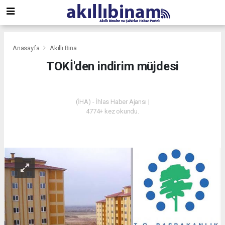
Anasayfa
Akıllı Bina
TOKİ'den indirim müjdesi
AKILLI BINA
(İHA) - İhlas Haber Ajansı |
4774+ kez okundu.