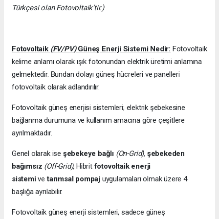
Türkçesi olan Fotovoltaik’tir.)
Fotovoltaik
(FV/PV)
Güneş Enerji Sistemi Nedir:
Fotovoltaik
kelime anlamı olarak ışık fotonundan elektrik üretimi anlamına
gelmektedir. Bundan dolayı güneş hücreleri ve panelleri
fotovoltaik olarak adlandırılır.
Fotovoltaik güneş enerjisi sistemleri; elektrik şebekesine
bağlanma durumuna ve kullanım amacına göre çeşitlere
ayrılmaktadır.
Genel olarak ise
şebekeye bağlı
(On-Grid),
şebekeden
bağımsız
(Off-Grid),
Hibrit
fotovoltaik enerji
sistemi
ve
tarımsal pompaj
uygulamaları olmak üzere 4
başlığa ayrılabilir.
Fotovoltaik güneş enerji sistemleri, sadece güneş