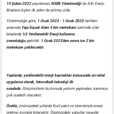
19 Şubat 2022
yayınlanan,
NSEB Yönetmeliği
ile Sıfır Enerji
Binalara ilişkin ilk adım da atılmış oldu.
Yönetmeliğe göre;
1 Ocak 2023 - 1 Ocak 2025
tarihleri
arasında
Yapı İnşaat Alanı 5 bin metrekare
üzerinde olan
binalarda
%5 Yenilenebilir Enerji kullanma
zorunluluğu
getirildi.
1 Ocak 2025’den sonra ise 2 bin
metrekare çekilecektir.
Yapılarda; yenilenebilir enerji kaynakları konusunda en rahat
uygulama olarak, fotovoltaik teknoloji ilk
sıradadır.
Girişimcilerin bu konuda yatırım yapmaları, kanımca
çok isabetli olacaktır.
Özetle,
önümüzdeki yıllarda fosil yakıt ve türevleriyle enerji
üretme, komple bitecektir. Önümüzdeki yüzyıllar insanlık