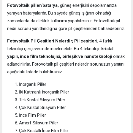
Fotovoltaik piller/batarya,
güneş enerjisini depolamanıza
yarayan bataryalardır. Bu sayede güneş ışığının olmadığı
zamanlarda da elektrik kullanımı yapabilirsiniz. Fotovoltaik pil
nedir sorusu yanıtlandığına göre pil çeşitlerinden bahsedebiliriz.
Fotovoltaik Pil Çeşitleri Nelerdir;
Pil çeşitleri
, 4 farklı
teknoloji çerçevesinde incelenebilir. Bu 4 teknoloji:
kristal
yapılı, ince film teknolojisi, birleşik ve nanoteknoloji
olarak
adlandırılırlar. Fotovoltaik pil çeşitleri nelerdir sorunuzun yanıtını
aşağıdaki listede bulabilirsiniz.
İnorganik Piller
İki Katmanlı İnorganik Piller
Tek Kristal Silisyum Piller
Çok Kristal Silisyum Piller
İnce Film Piller
Amorf Silisyum Piller
Çok Kristalli İnce Film Piller