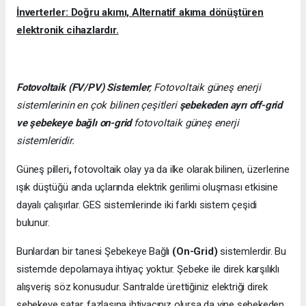
İnverterler: Doğru akımı, Alternatif akıma dönüştüren
elektronik cihazlardır.
Fotovoltaik (FV/PV)
Sistemler
; Fotovoltaik güneş enerji
sistemlerinin en çok bilinen çeşitleri
şebekeden ayrı off-grid
ve şebekeye bağlı on-grid
fotovoltaik güneş enerji
sistemleridir.
Güneş pilleri
,
fotovoltaik olay ya da ilke olarak bilinen, üzerlerine
ışık düştüğü anda uçlarında elektrik gerilimi oluşması etkisine
dayalı çalışırlar. GES sistemlerinde iki farklı sistem çeşidi
bulunur.
Bunlardan bir tanesi Şebekeye Bağlı
(On-Grid)
sistemlerdir. Bu
sistemde depolamaya ihtiyaç yoktur. Şebeke ile direk karşılıklı
alışveriş söz konusudur. Santralde ürettiğiniz elektriği direk
şebekeye satar, fazlasına ihtiyacınız olursa da yine şebekeden