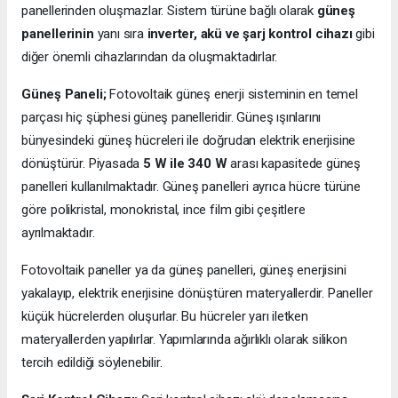
panellerinden oluşmazlar. Sistem türüne bağlı olarak
güneş
panellerinin
yanı sıra
inverter, akü ve şarj kontrol cihazı
gibi
diğer önemli cihazlarından da oluşmaktadırlar.
Güneş Paneli;
Fotovoltaik güneş enerji sisteminin en temel
parçası hiç şüphesi güneş panelleridir. Güneş ışınlarını
bünyesindeki güneş hücreleri ile doğrudan elektrik enerjisine
dönüştürür. Piyasada
5 W ile 340 W
arası kapasitede güneş
panelleri kullanılmaktadır. Güneş panelleri ayrıca hücre türüne
göre polikristal, monokristal, ince film gibi çeşitlere
ayrılmaktadır.
Fotovoltaik paneller ya da güneş panelleri, güneş enerjisini
yakalayıp, elektrik enerjisine dönüştüren materyallerdir. Paneller
küçük hücrelerden oluşurlar. Bu hücreler yarı iletken
materyallerden yapılırlar. Yapımlarında ağırlıklı olarak silikon
tercih edildiği söylenebilir.