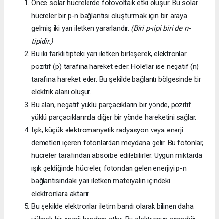
Önce solar hücrelerde fotovoltaik etki oluşur. Bu solar
hücreler bir p-n bağlantısı oluşturmak için bir araya
gelmiş iki yarı iletken yararlandır.
(Biri p-tipi biri de n-
tipidir.)
Bu iki farklı tipteki yarı iletken birleşerek, elektronlar
pozitif (p) tarafına hareket eder. Hole’lar ise negatif (n)
tarafına hareket eder. Bu şekilde bağlantı bölgesinde bir
elektrik alanı oluşur.
Bu alan, negatif yüklü parçacıkların bir yönde, pozitif
yüklü parçacıklarında diğer bir yönde hareketini sağlar.
Işık, küçük elektromanyetik radyasyon veya enerji
demetleri içeren fotonlardan meydana gelir. Bu fotonlar,
hücreler tarafından absorbe edilebilirler. Uygun miktarda
ışık geldiğinde hücreler, fotondan gelen enerjiyi p-n
bağlantısındaki yarı iletken materyalin içindeki
elektronlara aktarır.
Bu şekilde elektronlar iletim bandı olarak bilinen daha
yüksek bir enerji bandına atlar. Bu elektronun sıçradığı