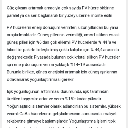
Güç çıkışını artırmak amacıyla çok sayıda PV hücre birbirine
paralel ya da seri bağlanarak bir yüzey üzerine monte edilir.
PV hücrelerin enerji dönüşüm verimleri, uzun yıllardan bu yana
araştırılmaktadır. Güneş pillerinin verimliliği, amorf silikon esaslı
güneş pilleri için %6'dan çok eklemli PV hücrelerde % 44 'a ve
hibrid bir pakete birleştirilmiş çoklu kalıplar için % 44,4 arasında
değişmektedir. Piyasada bulunan çok kristal silikon PV hücreler
için enerji dönüşüm verimi yaklaşık %14−19 arasındadır.
Bununla birlikte, güneş enerjisini artırmak için güneş ışınlarının
odaklanarak yoğunlaştırılması gerekir.
Işık yoğunluğunun arttırılması durumunda, ışık tarafından
üretilen taşıyıcılar artar ve verim %15'e kadar yükselir.
Yoğunlaştırıcı sistemler olarak adlandırılan bu sistemler, yüksek
verimli GaAs hücrelerinin geliştirilmesinin sonucunda, maliyet
rekabetine girmeye başlamışlardır. Yoğunlaştırma işlemi tipik