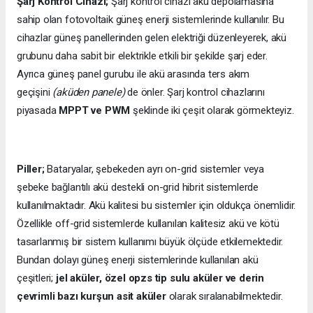
Şarj Kontrol Cihazı;
Şarj kontrol cihazı akü depolamasına
sahip olan fotovoltaik güneş enerji sistemlerinde kullanılır. Bu
cihazlar güneş panellerinden gelen elektriği düzenleyerek, akü
grubunu daha sabit bir elektrikle etkili bir şekilde şarj eder.
Ayrıca güneş panel gurubu ile akü arasında ters akım
geçişini
(aküden panele)
de önler. Şarj kontrol cihazlarını
piyasada
MPPT ve PWM
şeklinde iki çeşit olarak görmekteyiz.
Piller;
Bataryalar, şebekeden ayrı on-grid sistemler veya
şebeke bağlantılı akü destekli on-grid hibrit sistemlerde
kullanılmaktadır. Akü kalitesi bu sistemler için oldukça önemlidir.
Özellikle off-grid sistemlerde kullanılan kalitesiz akü ve kötü
tasarlanmış bir sistem kullanımı büyük ölçüde etkilemektedir.
Bundan dolayı güneş enerji sistemlerinde kullanılan akü
çeşitleri;
jel aküler, özel opzs tip sulu aküler ve derin
çevrimli bazı kurşun asit aküler
olarak sıralanabilmektedir.