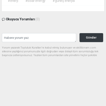
#enerji
#solar energy
#güneş enerjisi
Okuyucu Yorumları
(0)
Gönder
Yorum yazarak Topluluk Kuralları’nı kabul etmiş bulunuyor ve akillibinam.com
sitesine yaptığınız yorumunuzla ilgili doğrudan veya dolaylı tüm sorumluluğu tek
başınıza üstleniyorsunuz. Yazılan tüm yorumlardan site yönetimi hiçbir şekilde
sorumlu tutulamaz.
haber paketi
haber scripti
haber yazılımı
Tüm hakları saklı tutulmaktadır.Copyright 2026©
Haber Yazılımı:
Web Aksiyon ®