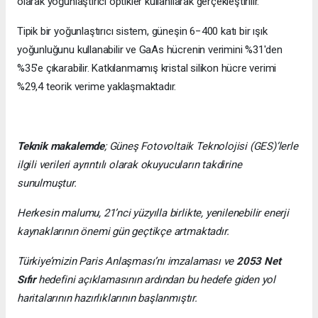
olarak yoğunlaştırıcı optikler kullanılarak gerçekleştirilir.
Tipik bir yoğunlaştırıcı sistem, güneşin 6−400 katı bir ışık
yoğunluğunu kullanabilir ve GaAs hücrenin verimini %31'den
%35'e çıkarabilir. Katkılanmamış kristal silikon hücre verimi
%29,4 teorik verime yaklaşmaktadır.
Teknik makalemde
;
Güneş Fotovoltaik Teknolojisi
(GES)’lerle
ilgili verileri ayrıntılı olarak okuyucuların takdirine
sunulmuştur.
Herkesin malumu, 21’nci yüzyılla birlikte, yenilenebilir enerji
kaynaklarının önemi gün geçtikçe artmaktadır.
Türkiye’mizin Paris Anlaşması’nı imzalaması ve
2053 Net
Sıfır
hedefini açıklamasının ardından bu hedefe giden yol
haritalarının hazırlıklarının başlanmıştır.