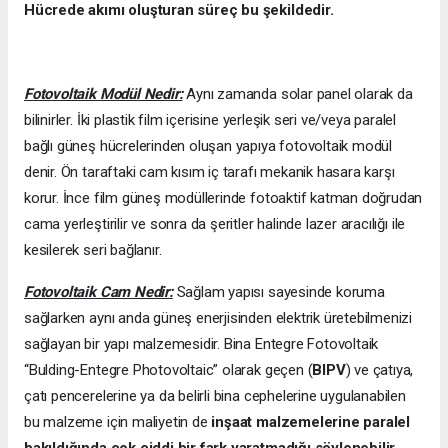
Hücrede akımı oluşturan süreç bu şekildedir.
Fotovoltaik Modül Nedir:
Aynı zamanda solar panel olarak da
bilinirler. İki plastik film içerisine yerleşik seri ve/veya paralel
bağlı güneş hücrelerinden oluşan yapıya fotovoltaik modül
denir. Ön taraftaki cam kısım iç tarafı mekanik hasara karşı
korur. İnce film güneş modüllerinde fotoaktif katman doğrudan
cama yerleştirilir ve sonra da şeritler halinde lazer aracılığı ile
kesilerek seri bağlanır.
Fotovoltaik Cam Nedir:
Sağlam yapısı sayesinde koruma
sağlarken aynı anda güneş enerjisinden elektrik üretebilmenizi
sağlayan bir yapı malzemesidir. Bina Entegre Fotovoltaik
“Bulding-Entegre Photovoltaic” olarak geçen (
BIPV
) ve çatıya,
çatı pencerelerine ya da belirli bina cephelerine uygulanabilen
bu malzeme için maliyetin de
inşaat malzemelerine paralel
bakıldığında çok ciddi bir fark yaratmadığı söylenebilir.