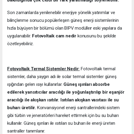
Son zamanlarda yenilenebilir enerjiye yönelik yatırımlar ve
bilinçlenme sonucu popülerleşen güneş enerji sistemlerinin
hızla büyüyen bir bölümü olan BIPV modülle
r
eski yapılara da
uygulanabilir.
Fotovoltaik cam nedir
konusunu bu şekilde
özetleyebiliriz.
Fotovoltaik Termal Sistemler Nedir:
Fotovoltaik termal
sistemler, daha yaygın adı ile solar termal sistemler güneş
ışığından gelen ısıyı kullanırlar.
Güneş ışınları absorbe
edilerek yansıtıcılar aracılığı ile yoğunlaştırılıp bir eşanjör
aracılığı ile akışkan ısıtılır. Isıtılan akışkan vasıtası ile su
buharı üretilir.
Konvansiyonel enerji santrallerindeki sistem
gibi türbin ve jeneratörleri hareket ettirmek için bu su buharı
kullanılır. Güneş ışınları ile ısıtılan su buharı ile enerji üreten
santraller tanımlanır.