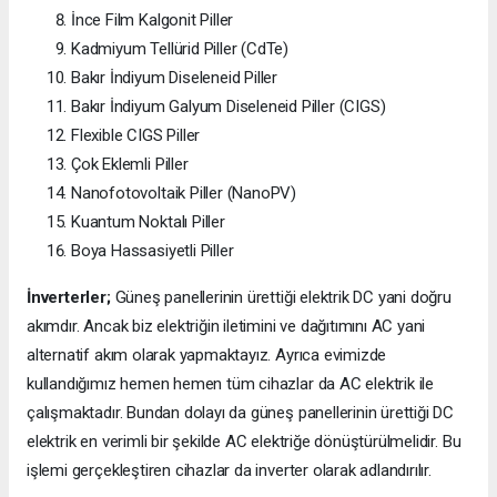
İnce Film Kalgonit Piller
Kadmiyum Tellürid Piller (CdTe)
Bakır İndiyum Diseleneid Piller
Bakır İndiyum Galyum Diseleneid Piller (CIGS)
Flexible CIGS Piller
Çok Eklemli Piller
Nanofotovoltaik Piller (NanoPV)
Kuantum Noktalı Piller
Boya Hassasiyetli Piller
İnverterler;
Güneş panellerinin ürettiği elektrik DC yani doğru
akımdır. Ancak biz elektriğin iletimini ve dağıtımını AC yani
alternatif akım olarak yapmaktayız. Ayrıca evimizde
kullandığımız hemen hemen tüm cihazlar da AC elektrik ile
çalışmaktadır. Bundan dolayı da güneş panellerinin ürettiği DC
elektrik en verimli bir şekilde AC elektriğe dönüştürülmelidir. Bu
işlemi gerçekleştiren cihazlar da inverter olarak adlandırılır.