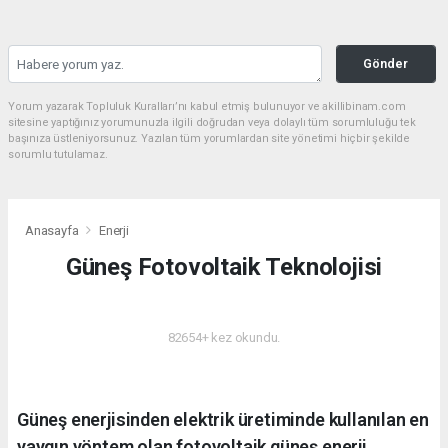
Gönder
Yorum yazarak Topluluk Kuralları’nı kabul etmiş bulunuyor ve akillibinam.com
sitesine yaptığınız yorumunuzla ilgili doğrudan veya dolaylı tüm sorumluluğu tek
başınıza üstleniyorsunuz. Yazılan tüm yorumlardan site yönetimi hiçbir şekilde
sorumlu tutulamaz.
Anasayfa
Enerji
Güneş Fotovoltaik Teknolojisi
ENERJI
82654+ kez okundu.
Güneş enerjisinden elektrik üretiminde kullanılan en
yaygın yöntem olan fotovoltaik güneş enerji