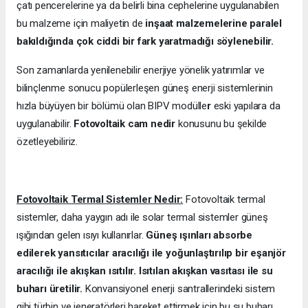
çatı pencerelerine ya da belirli bina cephelerine uygulanabilen
bu malzeme için maliyetin de
inşaat malzemelerine paralel
bakıldığında çok ciddi bir fark yaratmadığı söylenebilir.
Son zamanlarda yenilenebilir enerjiye yönelik yatırımlar ve
bilinçlenme sonucu popülerleşen güneş enerji sistemlerinin
hızla büyüyen bir bölümü olan BIPV modülle
r
eski yapılara da
uygulanabilir.
Fotovoltaik cam nedir
konusunu bu şekilde
özetleyebiliriz.
Fotovoltaik Termal Sistemler Nedir:
Fotovoltaik termal
sistemler, daha yaygın adı ile solar termal sistemler güneş
ışığından gelen ısıyı kullanırlar.
Güneş ışınları absorbe
edilerek yansıtıcılar aracılığı ile yoğunlaştırılıp bir eşanjör
aracılığı ile akışkan ısıtılır. Isıtılan akışkan vasıtası ile su
buharı üretilir.
Konvansiyonel enerji santrallerindeki sistem
gibi türbin ve jeneratörleri hareket ettirmek için bu su buharı