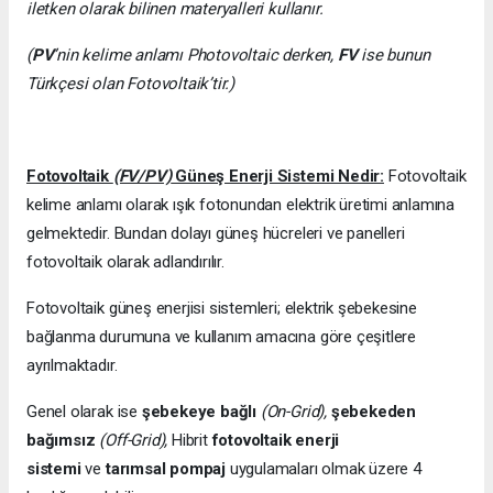
iletken olarak bilinen materyalleri kullanır.
(
PV
’nin kelime anlamı Photovoltaic derken,
FV
ise bunun
Türkçesi olan Fotovoltaik’tir.)
Fotovoltaik
(FV/PV)
Güneş Enerji Sistemi Nedir:
Fotovoltaik
kelime anlamı olarak ışık fotonundan elektrik üretimi anlamına
gelmektedir. Bundan dolayı güneş hücreleri ve panelleri
fotovoltaik olarak adlandırılır.
Fotovoltaik güneş enerjisi sistemleri; elektrik şebekesine
bağlanma durumuna ve kullanım amacına göre çeşitlere
ayrılmaktadır.
Genel olarak ise
şebekeye bağlı
(On-Grid),
şebekeden
bağımsız
(Off-Grid),
Hibrit
fotovoltaik enerji
sistemi
ve
tarımsal pompaj
uygulamaları olmak üzere 4