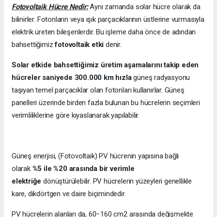
Fotovoltaik Hücre Nedir:
Aynı zamanda solar hücre olarak da
bilinirler. Fotonların veya ışık parçacıklarının üstlerine vurmasıyla
elektrik üreten bileşenlerdir. Bu işleme daha önce de adından
bahsettiğimiz
fotovoltaik etki
denir.
Solar etkide bahsettiğimiz üretim aşamalarını takip eden
hücreler saniyede 300.000 km hızla
güneş radyasyonu
taşıyan temel parçacıklar olan fotonları kullanırlar. Güneş
panelleri üzerinde birden fazla bulunan bu hücrelerin seçimleri
verimliliklerine göre kıyaslanarak yapılabilir.
Güneş enerjisi, (Fotovoltaik) PV hücrenin yapısına bağlı
olarak
%5 ile %20 arasında bir verimle
elektriğe
dönüştürülebilir. PV hücrelerin yüzeyleri genellikle
kare, dikdörtgen ve daire biçimindedir.
PV hücrelerin alanları da, 60−160 cm2 arasında değişmekte