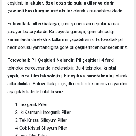
çeşitleri;
jel aküler, özel opzs tip sulu aküler ve derin
çevrimli bazı kurşun asit aküler
olarak sıralanabilmektedir.
Fotovoltaik piller/batarya,
güneş enerjisini depolamanıza
yarayan bataryalardır. Bu sayede güneş ışığının olmadığı
zamanlarda da elektrik kullanımı yapabilirsiniz. Fotovoltaik pil
nedir sorusu yanıtlandığına göre pil çeşitlerinden bahsedebiliriz.
Fotovoltaik Pil Çeşitleri Nelerdir;
Pil çeşitleri
, 4 farklı
teknoloji çerçevesinde incelenebilir. Bu 4 teknoloji:
kristal
yapılı, ince film teknolojisi, birleşik ve nanoteknoloji
olarak
adlandırılırlar. Fotovoltaik pil çeşitleri nelerdir sorunuzun yanıtını
aşağıdaki listede bulabilirsiniz.
İnorganik Piller
İki Katmanlı İnorganik Piller
Tek Kristal Silisyum Piller
Çok Kristal Silisyum Piller
İnce Film Piller