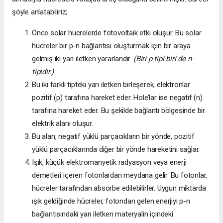
şöyle anlatabiliriz;
Önce solar hücrelerde fotovoltaik etki oluşur. Bu solar
hücreler bir p-n bağlantısı oluşturmak için bir araya
gelmiş iki yarı iletken yararlandır.
(Biri p-tipi biri de n-
tipidir.)
Bu iki farklı tipteki yarı iletken birleşerek, elektronlar
pozitif (p) tarafına hareket eder. Hole’lar ise negatif (n)
tarafına hareket eder. Bu şekilde bağlantı bölgesinde bir
elektrik alanı oluşur.
Bu alan, negatif yüklü parçacıkların bir yönde, pozitif
yüklü parçacıklarında diğer bir yönde hareketini sağlar.
Işık, küçük elektromanyetik radyasyon veya enerji
demetleri içeren fotonlardan meydana gelir. Bu fotonlar,
hücreler tarafından absorbe edilebilirler. Uygun miktarda
ışık geldiğinde hücreler, fotondan gelen enerjiyi p-n
bağlantısındaki yarı iletken materyalin içindeki