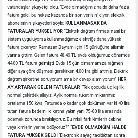
vatandaşlar şikayetçi oldu. “Evde olmadığımız halde daha fazla
fatura geldi, bu haksız kazanca bir son verilsin” diyen elektrik
abonelerinin şikayetleri şöyle:
KULLANMASAK DA
FATURALAR YÜKSELİYOR
“Elektrik dağıtım firması nasıl bir
sistem uyguluyorsa kullanmadığımız elektriğe daha yüksek
fatura çıkarıyor. Ramazan Bayramı için 15 günlüğüne ailemin
yanına gittim. Gelen fatura 48.40 TL evde olduğumuz dönemde
44.00 TL fatura gelmişti. Evde 15 gün olmamamıza rağmen
diğer aya göre düşmesi gerekirken 4.00 lira gibi artmış. Elektrik
dağıtım şirketine soruyorum ama bir cevap alamıyorum”
HER
AY ARTARAK GELEN FATURALAR
“Tek çocuklu üç kişilik
normal çekirdek aileyiz. Aylık normal tüketim miktarımız
ortalama 150 kws. Faturada o kadar çok doküman var ki 40 lira
tutan fatura bedelini iki katına yakın yani 75-80 lira arasında
ödemek zorunda bırakılıyoruz. Bu misli fark kimlerin cebine
veya kimlerin yerine ödüyoruz?”
“EVDE OLMADIĞIM HALDE
FATURA YÜKSEK GELDİ
“Elektronik sayaç takıldıktan sonra