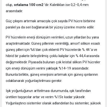
olup,
ortalama 100 cm2
’dir. Kalınlıkları ise 0,2−0,4 mm
arasındadır.
Güç çıkışını artırmak amacıyla çok sayıda PV hücre birbirine
paralel ya da seri bağlanarak bir yüzey üzerine monte edilir.
PV hücrelerin enerji dönüşüm verimleri, uzun yıllardan bu yana
araştırılmaktadır. Güneş pillerinin verimliliği, amorf silikon esaslı
güneş pilleri için %6'dan çok eklemli PV hücrelerde % 44 'a ve
hibrid bir pakete birleştirilmiş çoklu kalıplar için % 44,4 arasında
değişmektedir. Piyasada bulunan çok kristal silikon PV hücreler
için enerji dönüşüm verimi yaklaşık %14−19 arasındadır.
Bununla birlikte, güneş enerjisini artırmak için güneş ışınlarının
odaklanarak yoğunlaştırılması gerekir.
Işık yoğunluğunun arttırılması durumunda, ışık tarafından
üretilen taşıyıcılar artar ve verim %15'e kadar yükselir.
Yoğunlaştırıcı sistemler olarak adlandırılan bu sistemler, yüksek