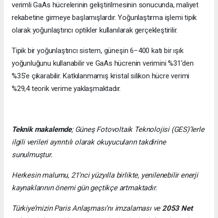
verimli GaAs hücrelerinin geliştirilmesinin sonucunda, maliyet
rekabetine girmeye başlamışlardır. Yoğunlaştırma işlemi tipik
olarak yoğunlaştırıcı optikler kullanılarak gerçekleştirilir.
Tipik bir yoğunlaştırıcı sistem, güneşin 6−400 katı bir ışık
yoğunluğunu kullanabilir ve GaAs hücrenin verimini %31'den
%35'e çıkarabilir. Katkılanmamış kristal silikon hücre verimi
%29,4 teorik verime yaklaşmaktadır.
Teknik makalemde
;
Güneş Fotovoltaik Teknolojisi
(GES)’lerle
ilgili verileri ayrıntılı olarak okuyucuların takdirine
sunulmuştur.
Herkesin malumu, 21’nci yüzyılla birlikte, yenilenebilir enerji
kaynaklarının önemi gün geçtikçe artmaktadır.
Türkiye’mizin Paris Anlaşması’nı imzalaması ve
2053 Net