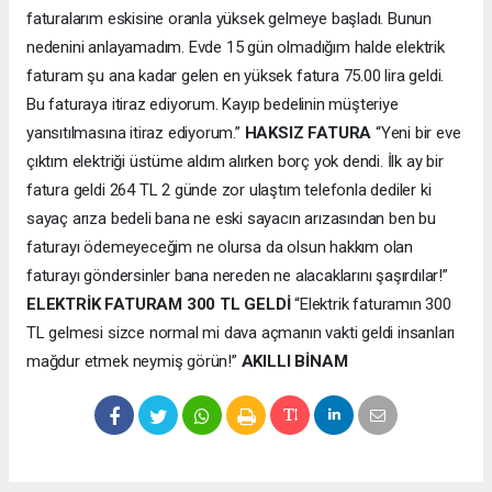
faturalarım eskisine oranla yüksek gelmeye başladı. Bunun
nedenini anlayamadım. Evde 15 gün olmadığım halde elektrik
faturam şu ana kadar gelen en yüksek fatura 75.00 lira geldi.
Bu faturaya itiraz ediyorum. Kayıp bedelinin müşteriye
yansıtılmasına itiraz ediyorum.”
HAKSIZ FATURA
“Yeni bir eve
çıktım elektriği üstüme aldım alırken borç yok dendi. İlk ay bir
fatura geldi 264 TL 2 günde zor ulaştım telefonla dediler ki
sayaç arıza bedeli bana ne eski sayacın arızasından ben bu
faturayı ödemeyeceğim ne olursa da olsun hakkım olan
faturayı göndersinler bana nereden ne alacaklarını şaşırdılar!”
ELEKTRİK FATURAM 300 TL GELDİ
“Elektrik faturamın 300
TL gelmesi sizce normal mi dava açmanın vakti geldi insanları
mağdur etmek neymiş görün!”
AKILLI BİNAM