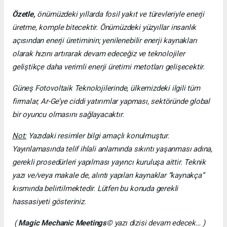
Özetle,
önümüzdeki yıllarda fosil yakıt ve türevleriyle enerji
üretme, komple bitecektir. Önümüzdeki yüzyıllar insanlık
açısından enerji üretiminin; yenilenebilir enerji kaynakları
olarak hızını artırarak devam edeceğiz ve teknolojiler
geliştikçe daha verimli enerji üretimi metotları gelişecektir.
Güneş Fotovoltaik Teknolojilerinde, ülkemizdeki ilgili tüm
firmalar, Ar-Ge’ye ciddi yatırımlar yapması, sektöründe global
bir oyuncu olmasını sağlayacaktır.
Not:
Yazıdaki resimler bilgi amaçlı konulmuştur.
Yayınlamasında telif ihlali anlamında sıkıntı yaşanması adına,
gerekli prosedürleri yapılması yayıncı kuruluşa aittir. Teknik
yazı ve/veya makale de, alıntı yapılan kaynaklar “kaynakça”
kısmında belirtilmektedir. Lütfen bu konuda gerekli
hassasiyeti gösteriniz.
(
Magic Mechanic Meetings
© yazı dizisi devam edecek… )