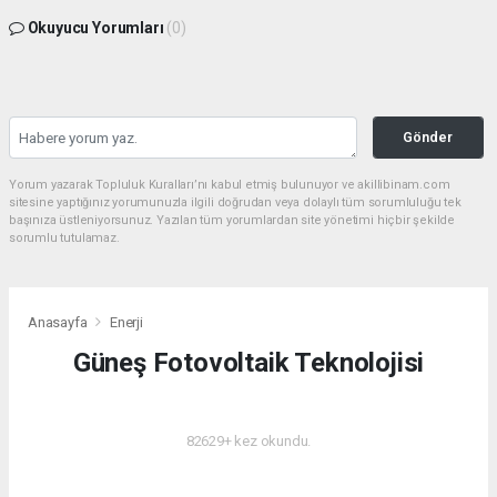
Okuyucu Yorumları
(0)
Gönder
Yorum yazarak Topluluk Kuralları’nı kabul etmiş bulunuyor ve akillibinam.com
sitesine yaptığınız yorumunuzla ilgili doğrudan veya dolaylı tüm sorumluluğu tek
başınıza üstleniyorsunuz. Yazılan tüm yorumlardan site yönetimi hiçbir şekilde
sorumlu tutulamaz.
Anasayfa
Enerji
Güneş Fotovoltaik Teknolojisi
ENERJI
82629+ kez okundu.