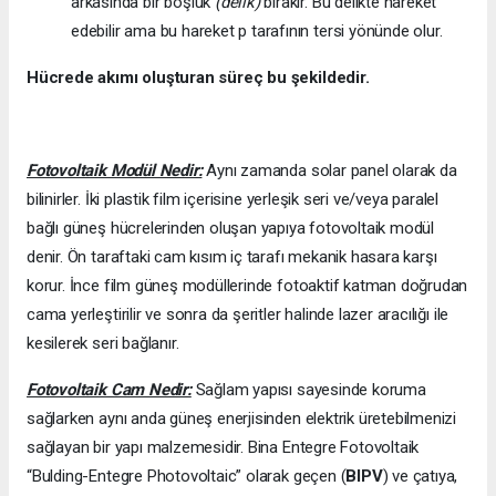
arkasında bir boşluk
(delik)
bırakır. Bu delikte hareket
edebilir ama bu hareket p tarafının tersi yönünde olur.
Hücrede akımı oluşturan süreç bu şekildedir.
Fotovoltaik Modül Nedir:
Aynı zamanda solar panel olarak da
bilinirler. İki plastik film içerisine yerleşik seri ve/veya paralel
bağlı güneş hücrelerinden oluşan yapıya fotovoltaik modül
denir. Ön taraftaki cam kısım iç tarafı mekanik hasara karşı
korur. İnce film güneş modüllerinde fotoaktif katman doğrudan
cama yerleştirilir ve sonra da şeritler halinde lazer aracılığı ile
kesilerek seri bağlanır.
Fotovoltaik Cam Nedir:
Sağlam yapısı sayesinde koruma
sağlarken aynı anda güneş enerjisinden elektrik üretebilmenizi
sağlayan bir yapı malzemesidir. Bina Entegre Fotovoltaik
“Bulding-Entegre Photovoltaic” olarak geçen (
BIPV
) ve çatıya,