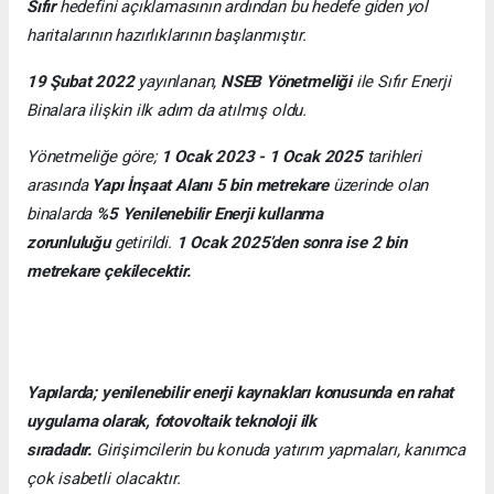
Sıfır
hedefini açıklamasının ardından bu hedefe giden yol
haritalarının hazırlıklarının başlanmıştır.
19 Şubat 2022
yayınlanan,
NSEB Yönetmeliği
ile Sıfır Enerji
Binalara ilişkin ilk adım da atılmış oldu.
Yönetmeliğe göre;
1 Ocak 2023 - 1 Ocak 2025
tarihleri
arasında
Yapı İnşaat Alanı 5 bin metrekare
üzerinde olan
binalarda
%5 Yenilenebilir Enerji kullanma
zorunluluğu
getirildi.
1 Ocak 2025’den sonra ise 2 bin
metrekare çekilecektir.
Yapılarda; yenilenebilir enerji kaynakları konusunda en rahat
uygulama olarak, fotovoltaik teknoloji ilk
sıradadır.
Girişimcilerin bu konuda yatırım yapmaları, kanımca
çok isabetli olacaktır.