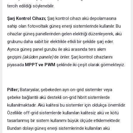
tercih edildiği söylenebilir.
Şarj Kontrol Cihazı;
Şarj kontrol cihazı akü depolamasına
sahip olan fotovoltaik güneş enerji sistemlerinde kullanılır. Bu
cihazlar güneş panellerinden gelen elektriği düzenleyerek, akü
grubunu daha sabit bir elektrikle etkili bir şekilde şarj eder.
Ayrıca güneş panel gurubu ile akü arasında ters akım
geçişini
(aküden panele)
de önler. Şarj kontrol cihazlarını
piyasada
MPPT ve PWM
şeklinde iki çeşit olarak görmekteyiz.
Piller;
Bataryalar, şebekeden ayrı on-grid sistemler veya
şebeke bağlantılı akü destekli on-grid hibrit sistemlerde
kullanılmaktadır. Akü kalitesi bu sistemler için oldukça önemlidir.
Özellikle off-grid sistemlerde kullanılan kalitesiz akü ve kötü
tasarlanmış bir sistem kullanımı büyük ölçüde etkilemektedir.
Bundan dolayı güneş enerji sistemlerinde kullanılan akü