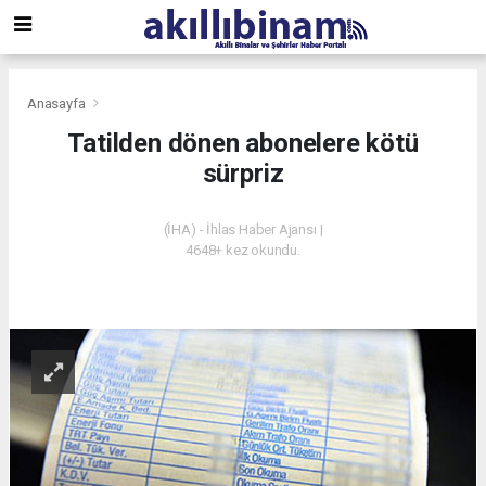
Anasayfa
Tatilden dönen abonelere kötü
sürpriz
(İHA) - İhlas Haber Ajansı |
4648+ kez okundu.