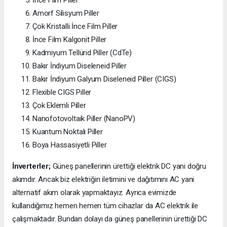
Amorf Silisyum Piller
Çok Kristalli İnce Film Piller
İnce Film Kalgonit Piller
Kadmiyum Tellürid Piller (CdTe)
Bakır İndiyum Diseleneid Piller
Bakır İndiyum Galyum Diseleneid Piller (CIGS)
Flexible CIGS Piller
Çok Eklemli Piller
Nanofotovoltaik Piller (NanoPV)
Kuantum Noktalı Piller
Boya Hassasiyetli Piller
İnverterler;
Güneş panellerinin ürettiği elektrik DC yani doğru
akımdır. Ancak biz elektriğin iletimini ve dağıtımını AC yani
alternatif akım olarak yapmaktayız. Ayrıca evimizde
kullandığımız hemen hemen tüm cihazlar da AC elektrik ile
çalışmaktadır. Bundan dolayı da güneş panellerinin ürettiği DC