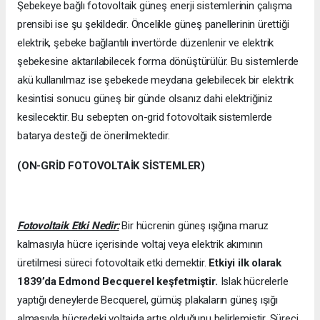
Şebekeye bağlı fotovoltaik güneş enerji sistemlerinin çalışma
prensibi ise şu şekildedir. Öncelikle güneş panellerinin ürettiği
elektrik, şebeke bağlantılı invertörde düzenlenir ve elektrik
şebekesine aktarılabilecek forma dönüştürülür. Bu sistemlerde
akü kullanılmaz ise şebekede meydana gelebilecek bir elektrik
kesintisi sonucu güneş bir günde olsanız dahi elektriğiniz
kesilecektir. Bu sebepten on-grid fotovoltaik sistemlerde
batarya desteği de önerilmektedir.
(ON-GRİD FOTOVOLTAİK SİSTEMLER)
Fotovoltaik Etki Nedir:
Bir hücrenin güneş ışığına maruz
kalmasıyla hücre içerisinde voltaj veya elektrik akımının
üretilmesi süreci fotovoltaik etki demektir.
Etkiyi ilk olarak
1839’da
Edmond Becquerel keşfetmiştir.
Islak hücrelerle
yaptığı deneylerde Becquerel, gümüş plakaların güneş ışığı
almasıyla hücredeki voltajda artış olduğunu belirlemiştir. Süreci