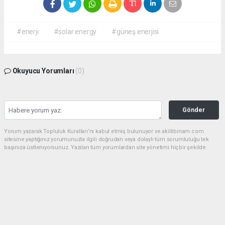
#enerji
#solar energy
#güneş enerjisi
Okuyucu Yorumları
(0)
Gönder
Yorum yazarak Topluluk Kuralları’nı kabul etmiş bulunuyor ve akillibinam.com
sitesine yaptığınız yorumunuzla ilgili doğrudan veya dolaylı tüm sorumluluğu tek
başınıza üstleniyorsunuz. Yazılan tüm yorumlardan site yönetimi hiçbir şekilde
sorumlu tutulamaz.
haber paketi
haber scripti
haber yazılımı
Tüm hakları saklı tutulmaktadır.Copyright 2026©