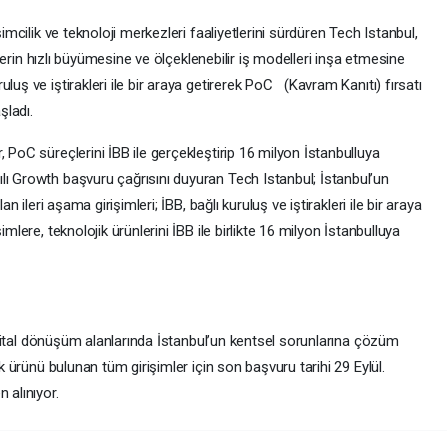
şimcilik ve teknoloji merkezleri faaliyetlerini sürdüren Tech Istanbul,
imlerin hızlı büyümesine ve ölçeklenebilir iş modelleri inşa etmesine
luş ve iştirakleri ile bir araya getirerek PoC (Kavram Kanıtı) fırsatı
şladı.
 PoC süreçlerini İBB ile gerçekleştirip 16 milyon İstanbulluya
lı Growth başvuru çağrısını duyuran Tech Istanbul; İstanbul’un
an ileri aşama girişimleri; İBB, bağlı kuruluş ve iştirakleri ile bir araya
mlere, teknolojik ürünlerini İBB ile birlikte 16 milyon İstanbulluya
 dijital dönüşüm alanlarında İstanbul’un kentsel sorunlarına çözüm
ik ürünü bulunan tüm girişimler için son başvuru tarihi 29 Eylül.
 alınıyor.