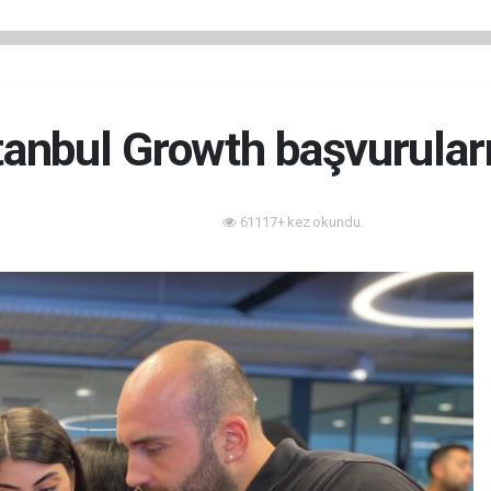
tanbul Growth başvuruları
61117+ kez okundu.
Teknoloji