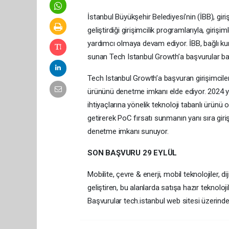
İstanbul Büyükşehir Belediyesi’nin (İBB), giri
geliştirdiği girişimcilik programlarıyla, giriş
yardımcı olmaya devam ediyor. İBB, bağlı kuru
sunan Tech Istanbul Growth’a başvurular ba
Tech Istanbul Growth’a başvuran girişimciler,
ürününü denetme imkanı elde ediyor. 2024 yı
ihtiyaçlarına yönelik teknoloji tabanlı ürünü ol
getirerek PoC fırsatı sunmanın yanı sıra girişi
denetme imkanı sunuyor.
SON BAŞVURU 29 EYLÜL
Mobilite, çevre & enerji, mobil teknolojiler,
geliştiren, bu alanlarda satışa hazır teknoloj
Başvurular tech.istanbul web sitesi üzerinden