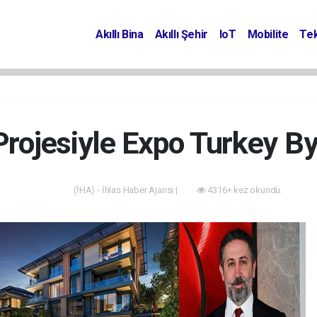
Akıllı Bina
Akıllı Şehir
IoT
Mobilite
Tek
Projesiyle Expo Turkey B
(İHA) - İhlas Haber Ajansı |
4316+ kez okundu.
Projeler