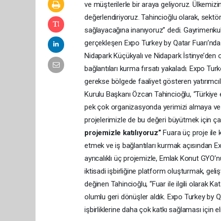
ve müşterilerle bir araya geliyoruz. Ülkemiz
değerlendiriyoruz. Tahincioğlu olarak, sektör
sağlayacağına inanıyoruz” dedi. Gayrimenku
gerçekleşen Expo Turkey by Qatar Fuarı’nda
Nidapark Küçükyalı ve Nidapark İstinye’den ol
bağlantıları kurma fırsatı yakaladı. Expo Tur
gerekse bölgede faaliyet gösteren yatırımcıla
Kurulu Başkanı Özcan Tahincioğlu, “Türkiye 
pek çok organizasyonda yerimizi almaya ve 
projelerimizle de bu değeri büyütmek için ça
projemizle katılıyoruz”
Fuara üç proje ile k
etmek ve iş bağlantıları kurmak açısından E
ayrıcalıklı üç projemizle, Emlak Konut GYO’nu
iktisadi işbirliğine platform oluşturmak, gel
değinen Tahincioğlu, “Fuar ile ilgili olarak K
olumlu geri dönüşler aldık. Expo Turkey by Qat
işbirliklerine daha çok katkı sağlaması için 