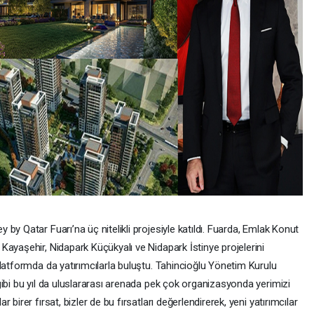
by Qatar Fuarı’na üç nitelikli projesiyle katıldı. Fuarda, Emlak Konut
ayaşehir, Nidapark Küçükyalı ve Nidapark İstinye projelerini
latformda da yatırımcılarla buluştu. Tahincioğlu Yönetim Kurulu
ibi bu yıl da uluslararası arenada pek çok organizasyonda yerimizi
irer fırsat, bizler de bu fırsatları değerlendirerek, yeni yatırımcılar