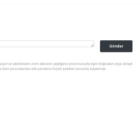
Gönder
uyor ve akillibinam.com sitesine yaptığınız yorumunuzla ilgili doğrudan veya dolaylı
n tüm yorumlardan site yönetimi hiçbir şekilde sorumlu tutulamaz.