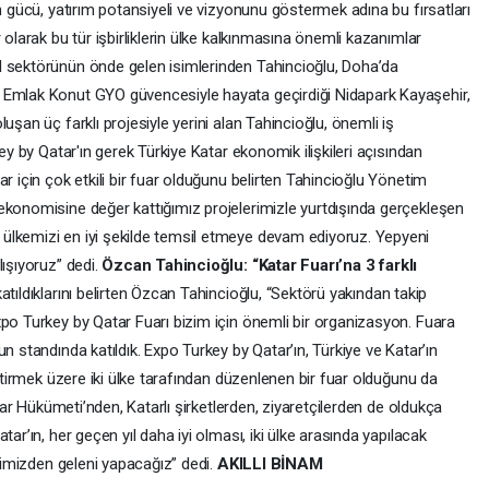
in gücü, yatırım potansiyeli ve vizyonunu göstermek adına bu fırsatları
 olarak bu tür işbirliklerin ülke kalkınmasına önemli kazanımlar
l sektörünün önde gelen isimlerinden Tahincioğlu, Doha’da
 Emlak Konut GYO güvencesiyle hayata geçirdiği Nidapark Kayaşehir,
uşan üç farklı projesiyle yerini alan Tahincioğlu, önemli iş
key by Qatar'ın gerek Türkiye Katar ekonomik ilişkileri açısından
r için çok etkili bir fuar olduğunu belirten Tahincioğlu Yönetim
ekonomisine değer kattığımız projelerimizle yurtdışında gerçekleşen
ülkemizi en iyi şekilde temsil etmeye devam ediyoruz. Yepyeni
lışıyoruz” dedi.
Özcan Tahincioğlu: “Katar Fuarı’na 3 farklı
atıldıklarını belirten Özcan Tahincioğlu, “Sektörü yakından takip
xpo Turkey by Qatar Fuarı bizim için önemli bir organizasyon. Fuara
n standında katıldık. Expo Turkey by Qatar’ın, Türkiye ve Katar’ın
iştirmek üzere iki ülke tarafından düzenlenen bir fuar olduğunu da
atar Hükümeti’nden, Katarlı şirketlerden, ziyaretçilerden de oldukça
ar’ın, her geçen yıl daha iyi olması, iki ülke arasında yapılacak
elimizden geleni yapacağız” dedi.
AKILLI BİNAM