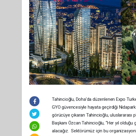
Tahincioğlu, Doha’da düzenlenen Expo Turkey 
GYO güvencesiyle hayata geçirdiği Nidapark K
görücüye çıkaran Tahincioğlu, uluslararası p
Başkanı Özcan Tahincioğlu, “Her yıl olduğu g
alacağız. Sektörümüz için bu organizasyonlar b