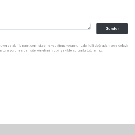
Gönder
uyor ve akillibinam.com sitesine yaptığınız yorumunuzla ilgili doğrudan veya dolaylı
n tüm yorumlardan site yönetimi hiçbir şekilde sorumlu tutulamaz.