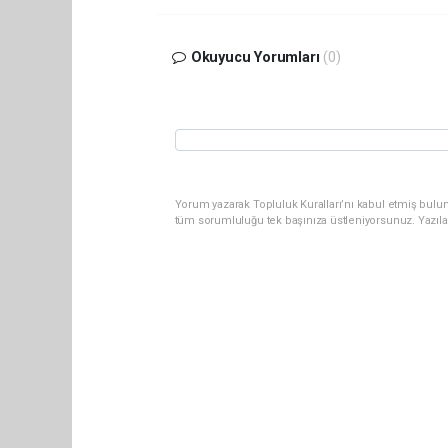
Okuyucu Yorumları
(0)
Yorum yazarak Topluluk Kuralları’nı kabul etmiş bulun
tüm sorumluluğu tek başınıza üstleniyorsunuz. Yazıla