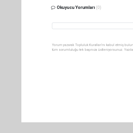
Okuyucu Yorumları
(0)
Yorum yazarak Topluluk Kuralları’nı kabul etmiş bulun
tüm sorumluluğu tek başınıza üstleniyorsunuz. Yazıla