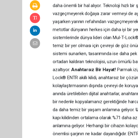
daha önemli bir hal alıyor. Teknoloji hızlı b
vazgeçmeyerek doğaya zarar vermeyi de aynı
yaşarken yarının refahından vazgeçmeyerek yan
metotlar dünyanın herkes için daha iyi bir ye
sistemlerinde dünya lideri olan Mul-T-Lock®
temiz bir yer olması için çevreyi de göz önün
sistemi sunarken, tasarımında ise daha pek ç
ortadan kaldıran teknolojisi, uzun ömürlü ba
azaltıyor.
Anahtarsız Bir Hayat!
Parmak izi, 
Lock® ENTR akıllı kilidi, anahtarsız bir çözüm
kolaylaştırmasının dışında çevreyi de koruyab
anında üretilebilen dijital anahtarlar, anaht
bir nedenle kopyalamanız gerektiğinde harca
da daha temiz bir yaşam anlamına geliyor.
U
kapı kilidinden ortalama olarak %71 daha az 
anlamına geliyor. Herhangi bir cihazın kolayc
önemlisi şarjının ne kadar dayandığıdır. ENTR 