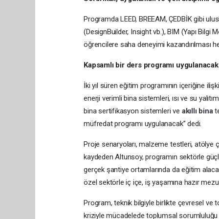
Programda LEED, BREEAM, ÇEDBİK gibi uluslarar
(DesignBuilder, Insight vb.), BIM (Yapı Bilgi
öğrencilere saha deneyimi kazandırılması he
Kapsamlı bir ders programı uygulanacak
İki yıl süren eğitim programının içeriğine iliş
enerji verimli bina sistemleri, ısı ve su yalıtım
bina sertifikasyon sistemleri ve
akıllı bina
t
müfredat programı uygulanacak” dedi.
Proje senaryoları, malzeme testleri, atölye ça
kaydeden Altunsoy, programın sektörle güçlü
gerçek şantiye ortamlarında da eğitim alac
özel sektörle iç içe, iş yaşamına hazır mezun
Program, teknik bilgiyle birlikte çevresel ve 
kriziyle mücadelede toplumsal sorumluluğu yü