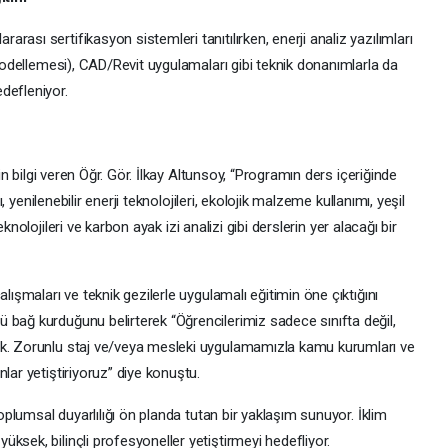
ası sertifikasyon sistemleri tanıtılırken, enerji analiz yazılımları
 Modellemesi), CAD/Revit uygulamaları gibi teknik donanımlarla da
defleniyor.
kin bilgi veren Öğr. Gör. İlkay Altunsoy, “Programın ders içeriğinde
ı, yenilenebilir enerji teknolojileri, ekolojik malzeme kullanımı, yeşil
eknolojileri ve karbon ayak izi analizi gibi derslerin yer alacağı bir
lışmaları ve teknik gezilerle uygulamalı eğitimin öne çıktığını
 bağ kurduğunu belirterek “Öğrencilerimiz sadece sınıfta değil,
ak. Zorunlu staj ve/veya mesleki uygulamamızla kamu kurumları ve
lar yetiştiriyoruz” diye konuştu.
toplumsal duyarlılığı ön planda tutan bir yaklaşım sunuyor. İklim
ksek, bilinçli profesyoneller yetiştirmeyi hedefliyor.