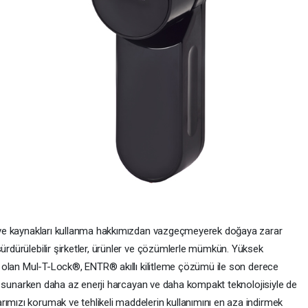
ma ve kaynakları kullanma hakkımızdan vazgeçmeyerek doğaya zarar
sürdürülebilir şirketler, ürünler ve çözümlerle mümkün. Yüksek
eri olan Mul-T-Lock®, ENTR® akıllı kilitleme çözümü ile son derece
temi sunarken daha az enerji harcayan ve daha kompakt teknolojisiyle de
rımızı korumak ve tehlikeli maddelerin kullanımını en aza indirmek