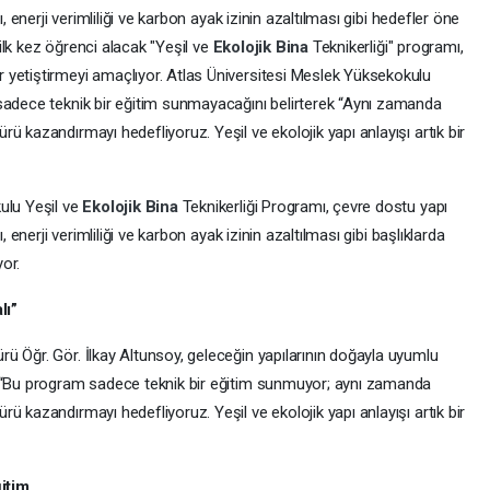
, enerji verimliliği ve karbon ayak izinin azaltılması gibi hedefler öne
l ilk kez öğrenci alacak "Yeşil ve
Ekolojik Bina
Teknikerliği" programı,
 yetiştirmeyi amaçlıyor. Atlas Üniversitesi Meslek Yüksekokulu
sadece teknik bir eğitim sunmayacağını belirterek “Aynı zamanda
ü kazandırmayı hedefliyoruz. Yeşil ve ekolojik yapı anlayışı artık bir
ulu Yeşil ve
Ekolojik Bina
Teknikerliği Programı, çevre dostu yapı
, enerji verimliliği ve karbon ayak izinin azaltılması gibi başlıklarda
or.
lı”
ü Öğr. Gör. İlkay Altunsoy, geleceğin yapılarının doğayla uyumlu
k “Bu program sadece teknik bir eğitim sunmuyor; aynı zamanda
ü kazandırmayı hedefliyoruz. Yeşil ve ekolojik yapı anlayışı artık bir
ğitim