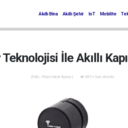
Akıllı Bina
Akıllı Şehir
IoT
Mobilite
Tek
 Teknolojisi İle Akıllı Ka
(İHA) - İhlas Haber Ajansı |
3811+ kez okundu.
Akıllı Bina