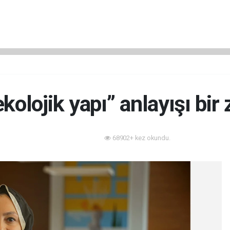
ekolojik yapı” anlayışı bir
68902+ kez okundu.
Akıllı Bina