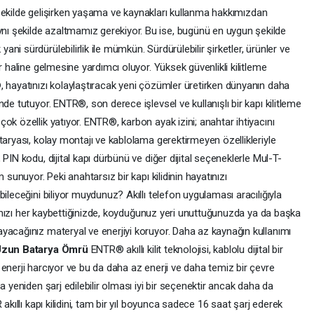
ir şekilde gelişirken yaşama ve kaynakları kullanma hakkımızdan
 şekilde azaltmamız gerekiyor. Bu ise, bugünü en uygun şekilde
i sürdürülebilirlik ile mümkün. Sürdürülebilir şirketler, ürünler ve
r haline gelmesine yardımcı oluyor. Yüksek güvenlikli kilitleme
, hayatınızı kolaylaştıracak yeni çözümler üretirken dünyanın daha
de tutuyor. ENTR®, son derece işlevsel ve kullanışlı bir kapı kilitleme
ok özellik yatıyor. ENTR®, karbon ayak izini; anahtar ihtiyacını
taryası, kolay montajı ve kablolama gerektirmeyen özellikleriyle
PIN kodu, dijital kapı dürbünü ve diğer dijital seçeneklerle Mul-T-
 sunuyor. Peki anahtarsız bir kapı kilidinin hayatınızı
ileceğini biliyor muydunuz? Akıllı telefon uygulaması aracılığıyla
arınızı her kaybettiğinizde, koyduğunuz yeri unuttuğunuzda ya da başka
yacağınız materyal ve enerjiyi koruyor. Daha az kaynağın kullanımı
zun Batarya Ömrü
ENTR® akıllı kilit teknolojisi, kablolu dijital bir
enerji harcıyor ve bu da daha az enerji ve daha temiz bir çevre
a yeniden şarj edilebilir olması iyi bir seçenektir ancak daha da
akıllı kapı kilidini, tam bir yıl boyunca sadece 16 saat şarj ederek