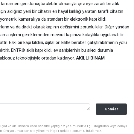
ve tamamen geri dönüştürülebilir olmasıyla çevreye zararlı bir atık
için aldığınız yeni bir cihazın en hayal kırıklığı yaratan taraflı cihazın
metrik, kameralı ya da standart bir elektronik kapı kilidi,
ların ya da direkt olarak kapının değişimini zorunlu kılar. Diğer yandan
lolama işlemi gerektirmeden mevcut kapınıza kolaylıkla uygulanabilir.
ttir. Eski bir kapı kilidini, dijital bir kilitle beraber çalıştırabilmenin yolu
tirir. ENTR® akıllı kapı kilidi, ev sahiplerinin bu sıkıcı durumla
blosuz teknolojisiyle ortadan kaldırıyor.
AKILLI BİNAM
Gönder
uyor ve akillibinam.com sitesine yaptığınız yorumunuzla ilgili doğrudan veya dolaylı
n tüm yorumlardan site yönetimi hiçbir şekilde sorumlu tutulamaz.