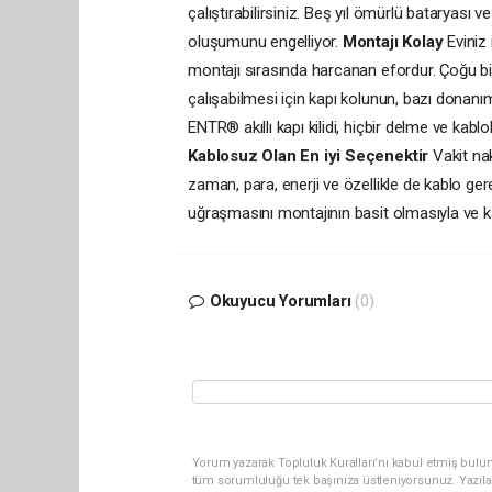
çalıştırabilirsiniz. Beş yıl ömürlü bataryası 
oluşumunu engelliyor.
Montajı Kolay
Eviniz 
montajı sırasında harcanan efordur. Çoğu biyo
çalışabilmesi için kapı kolunun, bazı donanım
ENTR® akıllı kapı kilidi, hiçbir delme ve kab
Kablosuz Olan En iyi Seçenektir
Vakit naki
zaman, para, enerji ve özellikle de kablo gerek
uğraşmasını montajının basit olmasıyla ve ka
Okuyucu Yorumları
(0)
Yorum yazarak Topluluk Kuralları’nı kabul etmiş bulun
tüm sorumluluğu tek başınıza üstleniyorsunuz. Yazıla