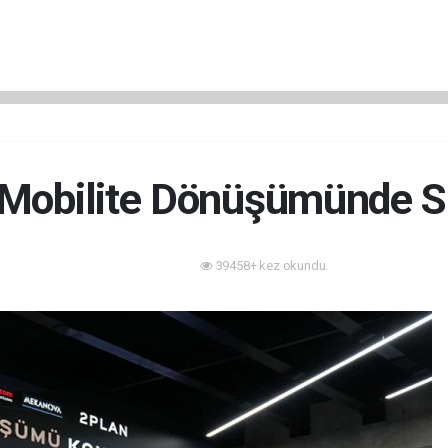
-Mobilite Dönüşümünde S
39458+ kez okundu.
Mobilite