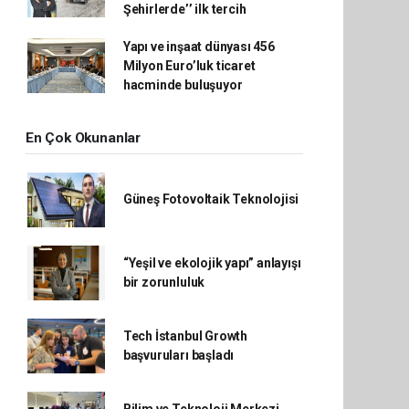
Şehirlerde’’ ilk tercih
Yapı ve inşaat dünyası 456
Milyon Euro’luk ticaret
hacminde buluşuyor
En Çok Okunanlar
Güneş Fotovoltaik Teknolojisi
“Yeşil ve ekolojik yapı” anlayışı
bir zorunluluk
Tech İstanbul Growth
başvuruları başladı
Bilim ve Teknoloji Merkezi