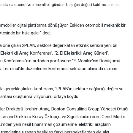
feransla da otomotivde önemli bir gündem başlığını değerli katılımcılarımızla
mobiller dijital platforma dönüşüyor. Eskiden otomobili mekanik bir
sinde bir hale geldi.” dedi.
a öne çıkan 2PLAN, sektöre değer katan etkinlik serisini yeni bir
“
Elektrikli Araç
Konferansı”, “2. El
Elektrikli Araç
Günleri”,
ü Konferansı”nın ardından portföyüne “E-Mobilite’nin Dönüşümü
PLAN Terminal’de düzenlenen konferans, sektörün alanında uzman
la gerçekleştirilen konferans, 2PLAN’ın sektöre sağladığı değeri ve
 haritası oluşturma vizyonunu ortaya koydu.
ar Direktörü İbrahim Anaç, Boston Consulting Group Yönetici Ortağı
ansmanı Direktörü Koray Öztopçu ve Sigortaladım.com Genel Müdür
ümden yeni nesil finansman çözümlerine, elektrikli araçların
e
trendlerine uzanan başlıkları farklı perspektiflerden ele aldı.