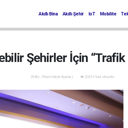
Akıllı Bina
Akıllı Şehir
IoT
Mobilite
Tek
bilir Şehirler İçin “Trafik
(İHA) - İhlas Haber Ajansı |
2321+ kez okundu.
Akıllı Bina