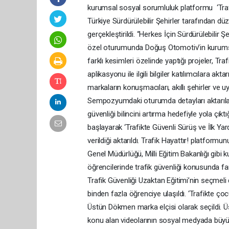
kurumsal sosyal sorumluluk platformu ‘Trafik 
Türkiye Sürdürülebilir Şehirler tarafından 
gerçekleştirildi. “Herkes İçin Sürdürülebili
özel oturumunda Doğuş Otomotiv’in kurums
farklı kesimleri özelinde yaptığı projeler, 
aplikasyonu ile ilgili bilgiler katılımcılara
markaların konuşmacıları, akıllı şehirler ve u
Sempozyumdaki oturumda detayları aktarılan 
güvenliği bilincini artırma hedefiyle yola çı
başlayarak ‘Trafikte Güvenli Sürüş ve İlk Yar
verildiği aktarıldı. Trafik Hayattır! platfor
Genel Müdürlüğü, Milli Eğitim Bakanlığı gibi ku
öğrencilerinde trafik güvenliği konusunda far
Trafik Güvenliği Uzaktan Eğitimi’nin seçmel
binden fazla öğrenciye ulaşıldı. ‘Trafikte ço
Üstün Dökmen marka elçisi olarak seçildi. Ü
konu alan videolarının sosyal medyada büy