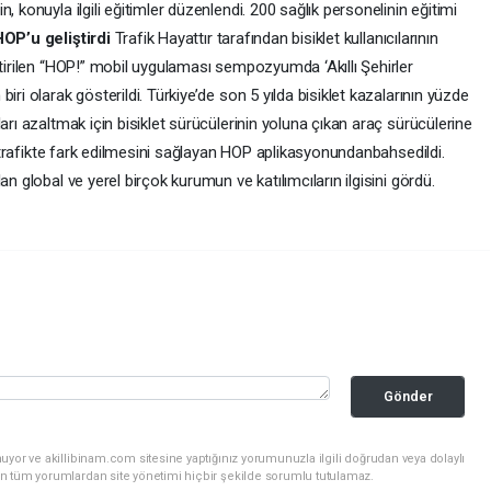
, konuyla ilgili eğitimler düzenlendi. 200 sağlık personelinin eğitimi
 HOP’u geliştirdi
Trafik Hayattır tarafından bisiklet kullanıcılarının
ştirilen “HOP!” mobil uygulaması sempozyumda ‘Akıllı Şehirler
iri olarak gösterildi. Türkiye’de son 5 yılda bisiklet kazalarının yüzde
arı azaltmak için bisiklet sürücülerinin yoluna çıkan araç sürücülerine
in trafikte fark edilmesini sağlayan HOP aplikasyonundanbahsedildi.
n global ve yerel birçok kurumun ve katılımcıların ilgisini gördü.
Gönder
uyor ve akillibinam.com sitesine yaptığınız yorumunuzla ilgili doğrudan veya dolaylı
n tüm yorumlardan site yönetimi hiçbir şekilde sorumlu tutulamaz.