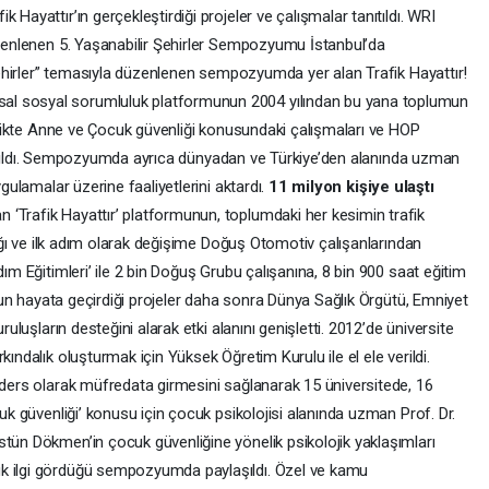
Hayattır’ın gerçekleştirdiği projeler ve çalışmalar tanıtıldı. WRI
düzenlenen 5. Yaşanabilir Şehirler Sempozyumu İstanbul’da
r Şehirler” temasıyla düzenlenen sempozyumda yer alan Trafik Hayattır!
al sosyal sorumluluk platformunun 2004 yılından bu yana toplumun
Trafikte Anne ve Çocuk güvenliği konusundaki çalışmaları ve HOP
 aktarıldı. Sempozyumda ayrıca dünyadan ve Türkiye’den alanında uzman
ygulamalar üzerine faaliyetlerini aktardı.
11 milyon kişiye ulaştı
‘Trafik Hayattır’ platformunun, toplumdaki her kesimin trafik
ktığı ve ilk adım olarak değişime Doğuş Otomotiv çalışanlarından
dım Eğitimleri’ ile 2 bin Doğuş Grubu çalışanına, 8 bin 900 saat eğitim
munun hayata geçirdiği projeler daha sonra Dünya Sağlık Örgütü, Emniyet
ruluşların desteğini alarak etki alanını genişletti. 2012’de üniversite
kındalık oluşturmak için Yüksek Öğretim Kurulu ile el ele verildi.
i ders olarak müfredata girmesini sağlanarak 15 üniversitede, 16
cuk güvenliği’ konusu için çocuk psikolojisi alanında uzman Prof. Dr.
stün Dökmen’in çocuk güvenliğine yönelik psikolojik yaklaşımları
ük ilgi gördüğü sempozyumda paylaşıldı. Özel ve kamu