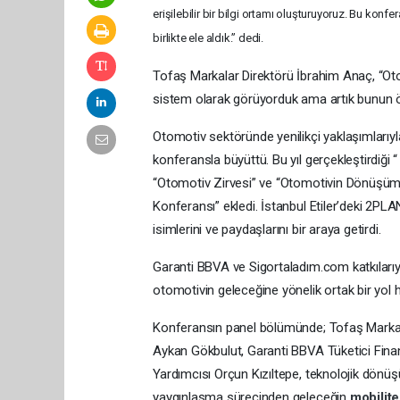
erişilebilir bir bilgi ortamı oluşturuyoruz. Bu kon
birlikte ele aldık.” dedi.
Tofaş Markalar Direktörü İbrahim Anaç, “Oto
sistem olarak görüyorduk ama artık bunun öte
Otomotiv sektöründe yenilikçi yaklaşımlarıyl
konferansla büyüttü. Bu yıl gerçekleştirdiği 
“Otomotiv Zirvesi” ve “Otomotivin Dönüşüm
Konferansı” ekledi. İstanbul Etiler’deki 2
isimlerini ve paydaşlarını bir araya getirdi.
Garanti BBVA ve Sigortaladım.com katkılarıy
otomotivin geleceğine yönelik ortak bir yol
Konferansın panel bölümünde; Tofaş Markal
Aykan Gökbulut, Garanti BBVA Tüketici Fin
Yardımcısı Orçun Kızıltepe, teknolojik dönüş
yaygınlaşma sürecinden geleceğin
mobilit