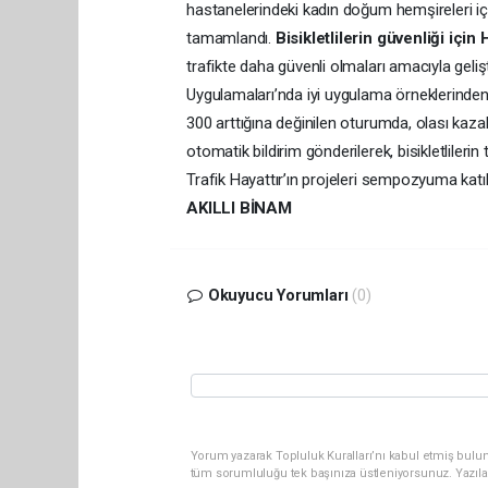
hastanelerindeki kadın doğum hemşireleri için
tamamlandı.
Bisikletlilerin güvenliği için
trafikte daha güvenli olmaları amacıyla geli
Uygulamaları’nda iyi uygulama örneklerinden b
300 arttığına değinilen oturumda, olası kazal
otomatik bildirim gönderilerek, bisikletliler
Trafik Hayattır’ın projeleri sempozyuma katıla
AKILLI BİNAM
Okuyucu Yorumları
(0)
Yorum yazarak Topluluk Kuralları’nı kabul etmiş bulun
tüm sorumluluğu tek başınıza üstleniyorsunuz. Yazıla