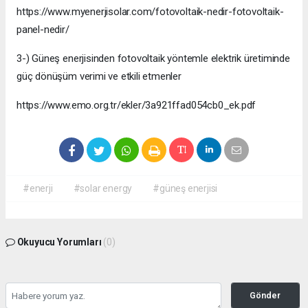
https://www.myenerjisolar.com/fotovoltaik-nedir-fotovoltaik-
panel-nedir/
3-) Güneş enerjisinden fotovoltaik yöntemle elektrik üretiminde
güç dönüşüm verimi ve etkili etmenler
https://www.emo.org.tr/ekler/3a921ffad054cb0_ek.pdf
#enerji
#solar energy
#güneş enerjisi
Okuyucu Yorumları
(0)
Gönder