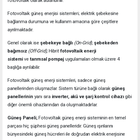
fotovoltaik olarak adlandırılır.
Fotovoltaik güneş enerjisi sistemleri; elektrik şebekesine
bağlanma durumuna ve kullanım amacına göre çeşitlere
ayrılmaktadır.
Genel olarak ise
şebekeye bağlı
(On-Grid),
şebekeden
bağımsız
(Off-Grid),
Hibrit
fotovoltaik enerji
sistemi
ve
tarımsal pompaj
uygulamaları olmak üzere 4
başlığa ayrılabilir.
Fotovoltaik güneş enerji sistemleri, sadece güneş
panellerinden oluşmazlar. Sistem türüne bağlı olarak
güneş
panellerinin
yanı sıra
inverter, akü ve şarj kontrol cihazı
gibi
diğer önemli cihazlarından da oluşmaktadırlar.
Güneş Paneli;
Fotovoltaik güneş enerji sisteminin en temel
parçası hiç şüphesi güneş panelleridir. Güneş ışınlarını
bünyesindeki güneş hücreleri ile doğrudan elektrik enerjisine