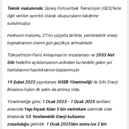
Teknik makalemde
;
Güneş Fotovoltaik Teknolojisi
(GES)’lerle
ilgili verileri ayrıntılı olarak okuyucuların takdirine
sunulmuştur.
Herkesin malumu, 21’nci yüzyılla birlikte, yenilenebilir enerji
kaynaklarının önemi gün geçtikçe artmaktadır.
Türkiye’mizin Paris Anlaşması’nı imzalaması ve
2053 Net
Sıfır
hedefini açıklamasının ardından bu hedefe giden yol
haritalarının hazırlıklarının başlanmıştır.
19 Şubat 2022
yayınlanan,
NSEB Yönetmeliği
ile Sıfır Enerji
Binalara ilişkin ilk adım da atılmış oldu.
Yönetmeliğe göre;
1 Ocak 2023 - 1 Ocak 2025
tarihleri
arasında
Yapı İnşaat Alanı 5 bin metrekare
üzerinde olan
binalarda
%5 Yenilenebilir Enerji kullanma
zorunluluğu
getirildi.
1 Ocak 2025’den sonra ise 2 bin