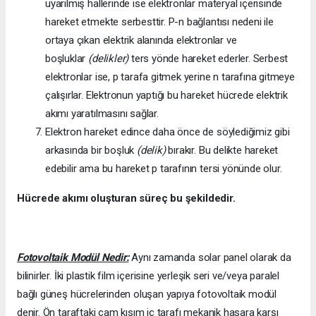
uyarılmış hallerinde ise elektronlar materyal içerisinde
hareket etmekte serbesttir. P-n bağlantısı nedeni ile
ortaya çıkan elektrik alanında elektronlar ve
boşluklar
(delikler)
ters yönde hareket ederler. Serbest
elektronlar ise, p tarafa gitmek yerine n tarafına gitmeye
çalışırlar. Elektronun yaptığı bu hareket hücrede elektrik
akımı yaratılmasını sağlar.
Elektron hareket edince daha önce de söylediğimiz gibi
arkasında bir boşluk
(delik)
bırakır. Bu delikte hareket
edebilir ama bu hareket p tarafının tersi yönünde olur.
Hücrede akımı oluşturan süreç bu şekildedir.
Fotovoltaik Modül Nedir:
Aynı zamanda solar panel olarak da
bilinirler. İki plastik film içerisine yerleşik seri ve/veya paralel
bağlı güneş hücrelerinden oluşan yapıya fotovoltaik modül
denir. Ön taraftaki cam kısım iç tarafı mekanik hasara karşı