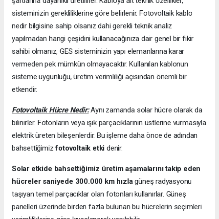
şartlarına dayanıklı üretilirler. Kabloya ait teknik özellikler,
sisteminizin gerekliliklerine göre belirlenir. Fotovoltaik kablo
nedir bilgisine sahip olsanız dahi gerekli teknik analiz
yapılmadan hangi çeşidini kullanacağınıza dair genel bir fikir
sahibi olmanız, GES sisteminizin yapı elemanlarına karar
vermeden pek mümkün olmayacaktır. Kullanılan kablonun
sisteme uygunluğu, üretim verimliliği açısından önemli bir
etkendir.
Fotovoltaik Hücre Nedir:
Aynı zamanda solar hücre olarak da
bilinirler. Fotonların veya ışık parçacıklarının üstlerine vurmasıyla
elektrik üreten bileşenlerdir. Bu işleme daha önce de adından
bahsettiğimiz
fotovoltaik etki
denir.
Solar etkide bahsettiğimiz üretim aşamalarını takip eden
hücreler saniyede 300.000 km hızla
güneş radyasyonu
taşıyan temel parçacıklar olan fotonları kullanırlar. Güneş
panelleri üzerinde birden fazla bulunan bu hücrelerin seçimleri