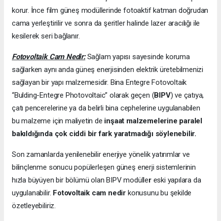
korur. İnce film güneş modüllerinde fotoaktif katman doğrudan
cama yerleştirilir ve sonra da şeritler halinde lazer aracılığı ile
kesilerek seri bağlanır.
Fotovoltaik Cam Nedir:
Sağlam yapısı sayesinde koruma
sağlarken aynı anda güneş enerjisinden elektrik üretebilmenizi
sağlayan bir yapı malzemesidir. Bina Entegre Fotovoltaik
“Bulding-Entegre Photovoltaic” olarak geçen (
BIPV
) ve çatıya,
çatı pencerelerine ya da belirli bina cephelerine uygulanabilen
bu malzeme için maliyetin de
inşaat malzemelerine paralel
bakıldığında çok ciddi bir fark yaratmadığı söylenebilir.
Son zamanlarda yenilenebilir enerjiye yönelik yatırımlar ve
bilinçlenme sonucu popülerleşen güneş enerji sistemlerinin
hızla büyüyen bir bölümü olan BIPV modülle
r
eski yapılara da
uygulanabilir.
Fotovoltaik cam nedir
konusunu bu şekilde
özetleyebiliriz.