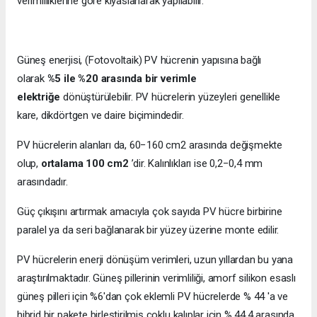
verimliliklerine göre kıyaslanarak yapılabilir.
Güneş enerjisi, (Fotovoltaik) PV hücrenin yapısına bağlı
olarak
%5 ile %20 arasında bir verimle
elektriğe
dönüştürülebilir. PV hücrelerin yüzeyleri genellikle
kare, dikdörtgen ve daire biçimindedir.
PV hücrelerin alanları da, 60−160 cm2 arasında değişmekte
olup,
ortalama 100 cm2
’dir. Kalınlıkları ise 0,2−0,4 mm
arasındadır.
Güç çıkışını artırmak amacıyla çok sayıda PV hücre birbirine
paralel ya da seri bağlanarak bir yüzey üzerine monte edilir.
PV hücrelerin enerji dönüşüm verimleri, uzun yıllardan bu yana
araştırılmaktadır. Güneş pillerinin verimliliği, amorf silikon esaslı
güneş pilleri için %6'dan çok eklemli PV hücrelerde % 44 'a ve
hibrid bir pakete birleştirilmiş çoklu kalıplar için % 44,4 arasında