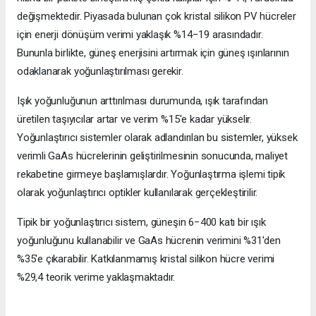
değişmektedir. Piyasada bulunan çok kristal silikon PV hücreler
için enerji dönüşüm verimi yaklaşık %14−19 arasındadır.
Bununla birlikte, güneş enerjisini artırmak için güneş ışınlarının
odaklanarak yoğunlaştırılması gerekir.
Işık yoğunluğunun arttırılması durumunda, ışık tarafından
üretilen taşıyıcılar artar ve verim %15'e kadar yükselir.
Yoğunlaştırıcı sistemler olarak adlandırılan bu sistemler, yüksek
verimli GaAs hücrelerinin geliştirilmesinin sonucunda, maliyet
rekabetine girmeye başlamışlardır. Yoğunlaştırma işlemi tipik
olarak yoğunlaştırıcı optikler kullanılarak gerçekleştirilir.
Tipik bir yoğunlaştırıcı sistem, güneşin 6−400 katı bir ışık
yoğunluğunu kullanabilir ve GaAs hücrenin verimini %31'den
%35'e çıkarabilir. Katkılanmamış kristal silikon hücre verimi
%29,4 teorik verime yaklaşmaktadır.