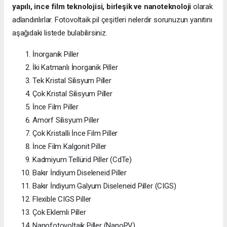
yapılı, ince film teknolojisi, birleşik ve nanoteknoloji
olarak
adlandırılırlar. Fotovoltaik pil çeşitleri nelerdir sorunuzun yanıtını
aşağıdaki listede bulabilirsiniz.
İnorganik Piller
İki Katmanlı İnorganik Piller
Tek Kristal Silisyum Piller
Çok Kristal Silisyum Piller
İnce Film Piller
Amorf Silisyum Piller
Çok Kristalli İnce Film Piller
İnce Film Kalgonit Piller
Kadmiyum Tellürid Piller (CdTe)
Bakır İndiyum Diseleneid Piller
Bakır İndiyum Galyum Diseleneid Piller (CIGS)
Flexible CIGS Piller
Çok Eklemli Piller
Nanofotovoltaik Piller (NanoPV)