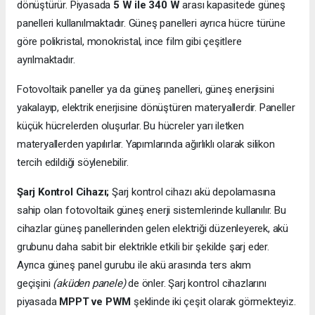
dönüştürür. Piyasada
5 W ile 340 W
arası kapasitede güneş
panelleri kullanılmaktadır. Güneş panelleri ayrıca hücre türüne
göre polikristal, monokristal, ince film gibi çeşitlere
ayrılmaktadır.
Fotovoltaik paneller ya da güneş panelleri, güneş enerjisini
yakalayıp, elektrik enerjisine dönüştüren materyallerdir. Paneller
küçük hücrelerden oluşurlar. Bu hücreler yarı iletken
materyallerden yapılırlar. Yapımlarında ağırlıklı olarak silikon
tercih edildiği söylenebilir.
Şarj Kontrol Cihazı;
Şarj kontrol cihazı akü depolamasına
sahip olan fotovoltaik güneş enerji sistemlerinde kullanılır. Bu
cihazlar güneş panellerinden gelen elektriği düzenleyerek, akü
grubunu daha sabit bir elektrikle etkili bir şekilde şarj eder.
Ayrıca güneş panel gurubu ile akü arasında ters akım
geçişini
(aküden panele)
de önler. Şarj kontrol cihazlarını
piyasada
MPPT ve PWM
şeklinde iki çeşit olarak görmekteyiz.