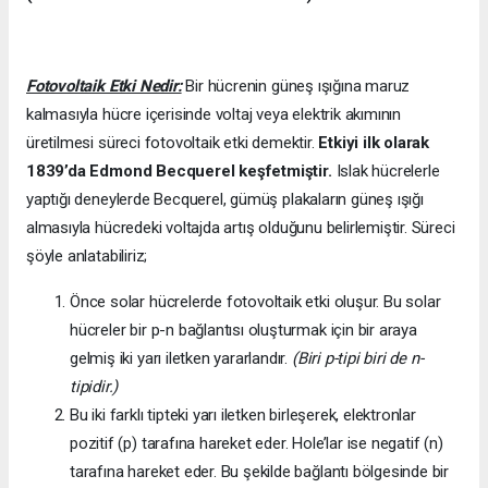
Fotovoltaik Etki Nedir:
Bir hücrenin güneş ışığına maruz
kalmasıyla hücre içerisinde voltaj veya elektrik akımının
üretilmesi süreci fotovoltaik etki demektir.
Etkiyi ilk olarak
1839’da
Edmond Becquerel keşfetmiştir.
Islak hücrelerle
yaptığı deneylerde Becquerel, gümüş plakaların güneş ışığı
almasıyla hücredeki voltajda artış olduğunu belirlemiştir. Süreci
şöyle anlatabiliriz;
Önce solar hücrelerde fotovoltaik etki oluşur. Bu solar
hücreler bir p-n bağlantısı oluşturmak için bir araya
gelmiş iki yarı iletken yararlandır.
(Biri p-tipi biri de n-
tipidir.)
Bu iki farklı tipteki yarı iletken birleşerek, elektronlar
pozitif (p) tarafına hareket eder. Hole’lar ise negatif (n)
tarafına hareket eder. Bu şekilde bağlantı bölgesinde bir