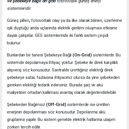
ve şebekeye bağlı on-grid
fotovoltaik güneş enerji
sistemleridir.
Güneş pilleri
,
fotovoltaik olay ya da ilke olarak bilinen, üzerlerine
ışık düştüğü anda uçlarında elektrik gerilimi oluşması etkisine
dayalı çalışırlar. GES sistemlerinde iki farklı sistem çeşidi
bulunur.
Bunlardan bir tanesi Şebekeye Bağlı
(On-Grid)
sistemlerdir. Bu
sistemde depolamaya ihtiyaç yoktur. Şebeke ile direk karşılıklı
alışveriş söz konusudur. Santralde ürettiğiniz elektriği direk
şebekeye satar, fazlasına ihtiyacınız olursa da yine şebekeden
gereken elektriği tedarik edersiniz. Burada şarj ve akü
maliyetinin ortadan kalkması avantaj olarak değerlendirilebilir.
Şebekeden Bağımsız
(Off-Grid)
sistemlerde ise üretilen
enerjinin depolanması söz konusudur. Depolanma akü
gruplarına yapılır. Bu sistem genelde elektrik hatlarına ulaşım
zorken tercih edilir.