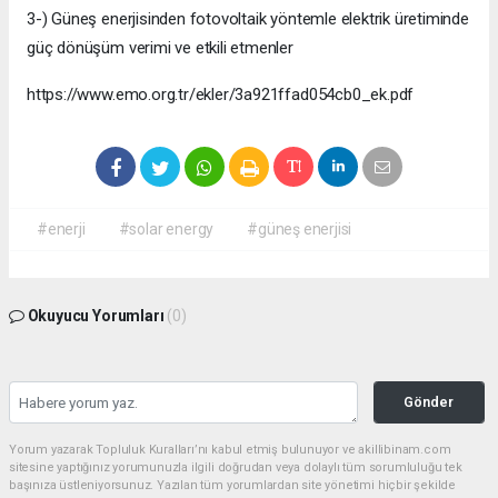
3-) Güneş enerjisinden fotovoltaik yöntemle elektrik üretiminde
güç dönüşüm verimi ve etkili etmenler
https://www.emo.org.tr/ekler/3a921ffad054cb0_ek.pdf
#enerji
#solar energy
#güneş enerjisi
Okuyucu Yorumları
(0)
Gönder
Yorum yazarak Topluluk Kuralları’nı kabul etmiş bulunuyor ve akillibinam.com
sitesine yaptığınız yorumunuzla ilgili doğrudan veya dolaylı tüm sorumluluğu tek
başınıza üstleniyorsunuz. Yazılan tüm yorumlardan site yönetimi hiçbir şekilde