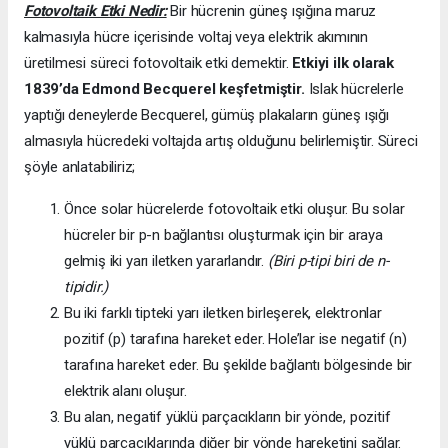
Fotovoltaik Etki Nedir:
Bir hücrenin güneş ışığına maruz
kalmasıyla hücre içerisinde voltaj veya elektrik akımının
üretilmesi süreci fotovoltaik etki demektir.
Etkiyi ilk olarak
1839’da
Edmond Becquerel keşfetmiştir.
Islak hücrelerle
yaptığı deneylerde Becquerel, gümüş plakaların güneş ışığı
almasıyla hücredeki voltajda artış olduğunu belirlemiştir. Süreci
şöyle anlatabiliriz;
Önce solar hücrelerde fotovoltaik etki oluşur. Bu solar
hücreler bir p-n bağlantısı oluşturmak için bir araya
gelmiş iki yarı iletken yararlandır.
(Biri p-tipi biri de n-
tipidir.)
Bu iki farklı tipteki yarı iletken birleşerek, elektronlar
pozitif (p) tarafına hareket eder. Hole’lar ise negatif (n)
tarafına hareket eder. Bu şekilde bağlantı bölgesinde bir
elektrik alanı oluşur.
Bu alan, negatif yüklü parçacıkların bir yönde, pozitif
yüklü parçacıklarında diğer bir yönde hareketini sağlar.