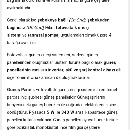
bağlanma durumuna ve kullanım amacına göre çeşitlere
ayrılmaktadır.
Genel olarak ise
şebekeye bağlı
(On-Grid),
şebekeden
bağımsız
(Off-Grid),
Hibrit
fotovoltaik enerji
sistemi
ve
tarımsal pompaj
uygulamaları olmak üzere 4
başlığa ayrılabilir.
Fotovoltaik güneş enerji sistemleri, sadece güneş
panellerinden oluşmazlar. Sistem türüne bağlı olarak
güneş
panellerinin
yanı sıra
inverter, akü ve şarj kontrol cihazı
gibi
diğer önemli cihazlarından da oluşmaktadırlar.
Güneş Paneli;
Fotovoltaik güneş enerji sisteminin en temel
parçası hiç şüphesi güneş panelleridir. Güneş ışınlarını
bünyesindeki güneş hücreleri ile doğrudan elektrik enerjisine
dönüştürür. Piyasada
5 W ile 340 W
arası kapasitede güneş
panelleri kullanılmaktadır. Güneş panelleri ayrıca hücre türüne
göre polikristal, monokristal, ince film gibi çeşitlere