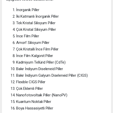
İnorganik Piller
İki Katmanlı İnorganik Piller
Tek Kristal Silisyum Piller
Çok Kristal Silisyum Piller
İnce Film Piller
Amorf Silisyum Piller
Çok Kristalli İnce Film Piller
İnce Film Kalgonit Piller
Kadmiyum Tellürid Piller (CdTe)
Bakır İndiyum Diseleneid Piller
Bakır İndiyum Galyum Diseleneid Piller (CIGS)
Flexible CIGS Piller
Çok Eklemli Piller
Nanofotovoltaik Piller (NanoPV)
Kuantum Noktalı Piller
Boya Hassasiyetli Piller