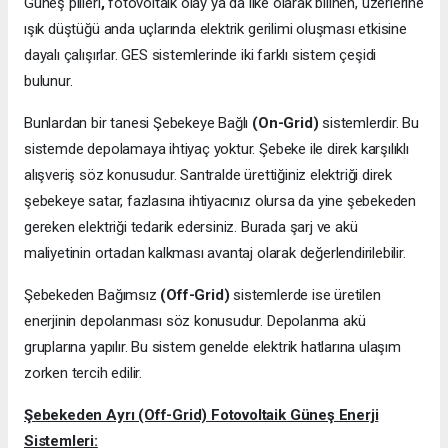
Güneş pilleri
,
fotovoltaik olay ya da ilke olarak bilinen, üzerlerine
ışık düştüğü anda uçlarında elektrik gerilimi oluşması etkisine
dayalı çalışırlar. GES sistemlerinde iki farklı sistem çeşidi
bulunur.
Bunlardan bir tanesi Şebekeye Bağlı
(On-Grid)
sistemlerdir. Bu
sistemde depolamaya ihtiyaç yoktur. Şebeke ile direk karşılıklı
alışveriş söz konusudur. Santralde ürettiğiniz elektriği direk
şebekeye satar, fazlasına ihtiyacınız olursa da yine şebekeden
gereken elektriği tedarik edersiniz. Burada şarj ve akü
maliyetinin ortadan kalkması avantaj olarak değerlendirilebilir.
Şebekeden Bağımsız
(Off-Grid)
sistemlerde ise üretilen
enerjinin depolanması söz konusudur. Depolanma akü
gruplarına yapılır. Bu sistem genelde elektrik hatlarına ulaşım
zorken tercih edilir.
Şebekeden Ayrı (Off-Grid) Fotovoltaik Güneş Enerji
Sistemleri: