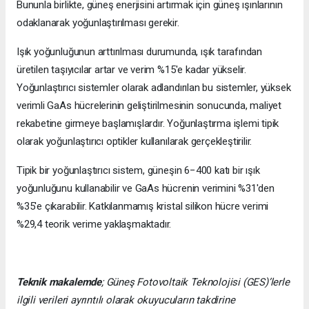
Bununla birlikte, güneş enerjisini artırmak için güneş ışınlarının
odaklanarak yoğunlaştırılması gerekir.
Işık yoğunluğunun arttırılması durumunda, ışık tarafından
üretilen taşıyıcılar artar ve verim %15'e kadar yükselir.
Yoğunlaştırıcı sistemler olarak adlandırılan bu sistemler, yüksek
verimli GaAs hücrelerinin geliştirilmesinin sonucunda, maliyet
rekabetine girmeye başlamışlardır. Yoğunlaştırma işlemi tipik
olarak yoğunlaştırıcı optikler kullanılarak gerçekleştirilir.
Tipik bir yoğunlaştırıcı sistem, güneşin 6−400 katı bir ışık
yoğunluğunu kullanabilir ve GaAs hücrenin verimini %31'den
%35'e çıkarabilir. Katkılanmamış kristal silikon hücre verimi
%29,4 teorik verime yaklaşmaktadır.
Teknik makalemde
;
Güneş Fotovoltaik Teknolojisi
(GES)’lerle
ilgili verileri ayrıntılı olarak okuyucuların takdirine