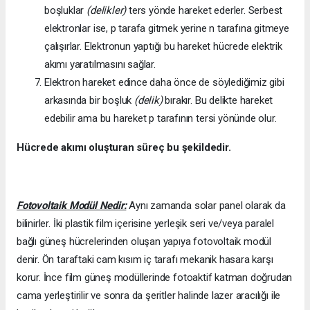
boşluklar
(delikler)
ters yönde hareket ederler. Serbest
elektronlar ise, p tarafa gitmek yerine n tarafına gitmeye
çalışırlar. Elektronun yaptığı bu hareket hücrede elektrik
akımı yaratılmasını sağlar.
Elektron hareket edince daha önce de söylediğimiz gibi
arkasında bir boşluk
(delik)
bırakır. Bu delikte hareket
edebilir ama bu hareket p tarafının tersi yönünde olur.
Hücrede akımı oluşturan süreç bu şekildedir.
Fotovoltaik Modül Nedir:
Aynı zamanda solar panel olarak da
bilinirler. İki plastik film içerisine yerleşik seri ve/veya paralel
bağlı güneş hücrelerinden oluşan yapıya fotovoltaik modül
denir. Ön taraftaki cam kısım iç tarafı mekanik hasara karşı
korur. İnce film güneş modüllerinde fotoaktif katman doğrudan
cama yerleştirilir ve sonra da şeritler halinde lazer aracılığı ile