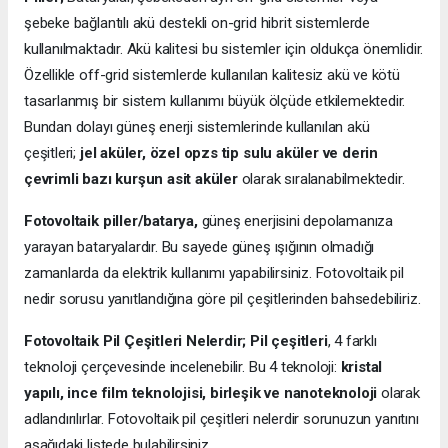
şebeke bağlantılı akü destekli on-grid hibrit sistemlerde
kullanılmaktadır. Akü kalitesi bu sistemler için oldukça önemlidir.
Özellikle off-grid sistemlerde kullanılan kalitesiz akü ve kötü
tasarlanmış bir sistem kullanımı büyük ölçüde etkilemektedir.
Bundan dolayı güneş enerji sistemlerinde kullanılan akü
çeşitleri;
jel aküler, özel opzs tip sulu aküler ve derin
çevrimli bazı kurşun asit aküler
olarak sıralanabilmektedir.
Fotovoltaik piller/batarya,
güneş enerjisini depolamanıza
yarayan bataryalardır. Bu sayede güneş ışığının olmadığı
zamanlarda da elektrik kullanımı yapabilirsiniz. Fotovoltaik pil
nedir sorusu yanıtlandığına göre pil çeşitlerinden bahsedebiliriz.
Fotovoltaik Pil Çeşitleri Nelerdir;
Pil çeşitleri
, 4 farklı
teknoloji çerçevesinde incelenebilir. Bu 4 teknoloji:
kristal
yapılı, ince film teknolojisi, birleşik ve nanoteknoloji
olarak
adlandırılırlar. Fotovoltaik pil çeşitleri nelerdir sorunuzun yanıtını
aşağıdaki listede bulabilirsiniz.