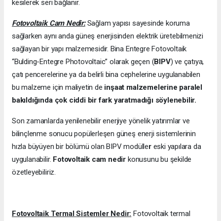
kesilerek seri bağlanır.
Fotovoltaik Cam Nedir:
Sağlam yapısı sayesinde koruma
sağlarken aynı anda güneş enerjisinden elektrik üretebilmenizi
sağlayan bir yapı malzemesidir. Bina Entegre Fotovoltaik
“Bulding-Entegre Photovoltaic” olarak geçen (
BIPV
) ve çatıya,
çatı pencerelerine ya da belirli bina cephelerine uygulanabilen
bu malzeme için maliyetin de
inşaat malzemelerine paralel
bakıldığında çok ciddi bir fark yaratmadığı söylenebilir.
Son zamanlarda yenilenebilir enerjiye yönelik yatırımlar ve
bilinçlenme sonucu popülerleşen güneş enerji sistemlerinin
hızla büyüyen bir bölümü olan BIPV modülle
r
eski yapılara da
uygulanabilir.
Fotovoltaik cam nedir
konusunu bu şekilde
özetleyebiliriz.
Fotovoltaik Termal Sistemler Nedir:
Fotovoltaik termal