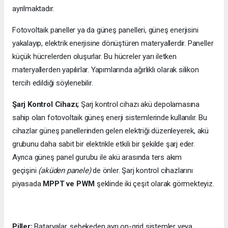
ayrılmaktadır.
Fotovoltaik paneller ya da güneş panelleri, güneş enerjisini
yakalayıp, elektrik enerjisine dönüştüren materyallerdir. Paneller
küçük hücrelerden oluşurlar. Bu hücreler yarı iletken
materyallerden yapılırlar. Yapımlarında ağırlıklı olarak silikon
tercih edildiği söylenebilir.
Şarj Kontrol Cihazı;
Şarj kontrol cihazı akü depolamasına
sahip olan fotovoltaik güneş enerji sistemlerinde kullanılır. Bu
cihazlar güneş panellerinden gelen elektriği düzenleyerek, akü
grubunu daha sabit bir elektrikle etkili bir şekilde şarj eder.
Ayrıca güneş panel gurubu ile akü arasında ters akım
geçişini
(aküden panele)
de önler. Şarj kontrol cihazlarını
piyasada
MPPT ve PWM
şeklinde iki çeşit olarak görmekteyiz.
Piller;
Bataryalar, şebekeden ayrı on-grid sistemler veya