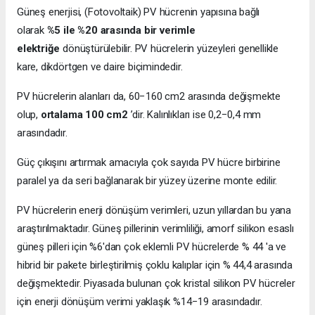
Güneş enerjisi, (Fotovoltaik) PV hücrenin yapısına bağlı
olarak
%5 ile %20 arasında bir verimle
elektriğe
dönüştürülebilir. PV hücrelerin yüzeyleri genellikle
kare, dikdörtgen ve daire biçimindedir.
PV hücrelerin alanları da, 60−160 cm2 arasında değişmekte
olup,
ortalama 100 cm2
’dir. Kalınlıkları ise 0,2−0,4 mm
arasındadır.
Güç çıkışını artırmak amacıyla çok sayıda PV hücre birbirine
paralel ya da seri bağlanarak bir yüzey üzerine monte edilir.
PV hücrelerin enerji dönüşüm verimleri, uzun yıllardan bu yana
araştırılmaktadır. Güneş pillerinin verimliliği, amorf silikon esaslı
güneş pilleri için %6'dan çok eklemli PV hücrelerde % 44 'a ve
hibrid bir pakete birleştirilmiş çoklu kalıplar için % 44,4 arasında
değişmektedir. Piyasada bulunan çok kristal silikon PV hücreler
için enerji dönüşüm verimi yaklaşık %14−19 arasındadır.