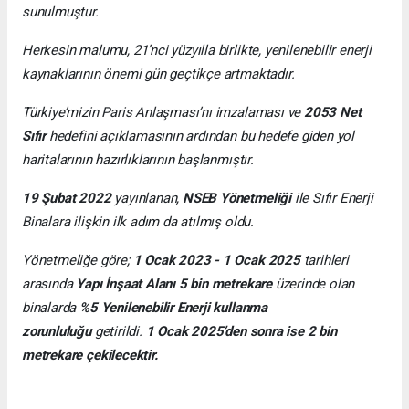
sunulmuştur.
Herkesin malumu, 21’nci yüzyılla birlikte, yenilenebilir enerji
kaynaklarının önemi gün geçtikçe artmaktadır.
Türkiye’mizin Paris Anlaşması’nı imzalaması ve
2053 Net
Sıfır
hedefini açıklamasının ardından bu hedefe giden yol
haritalarının hazırlıklarının başlanmıştır.
19 Şubat 2022
yayınlanan,
NSEB Yönetmeliği
ile Sıfır Enerji
Binalara ilişkin ilk adım da atılmış oldu.
Yönetmeliğe göre;
1 Ocak 2023 - 1 Ocak 2025
tarihleri
arasında
Yapı İnşaat Alanı 5 bin metrekare
üzerinde olan
binalarda
%5 Yenilenebilir Enerji kullanma
zorunluluğu
getirildi.
1 Ocak 2025’den sonra ise 2 bin
metrekare çekilecektir.