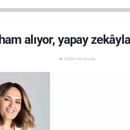
ham alıyor, yapay zekâyl
12408+ kez okundu.
Teknoloji