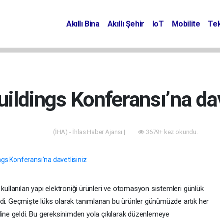
Akıllı Bina
Akıllı Şehir
IoT
Mobilite
Tek
ildings Konferansı’na dav
(İHA) - İhlas Haber Ajansı |
3679+ kez okundu.
Akıllı Bina
 kullanılan yapı elektroniği ürünleri ve otomasyon sistemleri günlük
ldi. Geçmişte lüks olarak tanımlanan bu ürünler günümüzde artık her
line geldi. Bu gereksinimden yola çıkılarak düzenlemeye