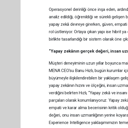
Operasyonel derinliği önce inşa eden, ardınd
analiz edildiği, öğrenildiği ve sürekli geliş
yapay zekâ devreye girerken, güven, empati 
rol üstleniyor. Ortaya çıkan yapı ise hibrit 
birlikte tasarlandığı bir sistem olarak öne çık
“Yapay zekânın gerçek değeri, insan uzm
Müşteri deneyiminin uzun yıllar boyunca maliy
MENA CEO'su Banu Hızlı, bugün kurumlar için a
büyümeyle ilişkilendirebilen bir yaklaşım gel
yapay zekânın hızını ve ölçeğini, insan uzma
verdiğini belirten Hızlı, “Yapay zekâ ve insanı 
parçaları olarak konumlanıyoruz. Yapay zekâ
empati ve karar alma becerisinin kritik old
değeri, onu insan uzmanlığının yerine koyarak
Experience Intelligence yaklaşımımızın temel