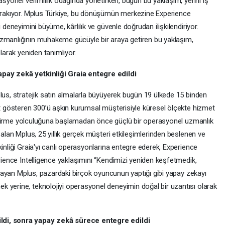
asyonel verimlilik odağında yönetirken, bugün bu yaklaşım, yerini iş
bırakıyor. Mplus Türkiye, bu dönüşümün merkezine Experience
 deneyimini büyüme, kârlılık ve güvenle doğrudan ilişkilendiriyor.
uzmanlığının muhakeme gücüyle bir araya getiren bu yaklaşım,
olarak yeniden tanımlıyor.
apay zekâ yetkinliği Graia entegre edildi
lus, stratejik satın almalarla büyüyerek bugün 19 ülkede 15 binden
et gösteren 300’ü aşkın kurumsal müşterisiyle küresel ölçekte hizmet
eliştirme yolculuğuna başlamadan önce güçlü bir operasyonel uzmanlık
 alan Mplus, 25 yıllık gerçek müşteri etkileşimlerinden beslenen ve
inliği Graia'yı canlı operasyonlarına entegre ederek, Experience
erience Intelligence yaklaşımını “Kendimizi yeniden keşfetmedik,
ımlayan Mplus, pazardaki birçok oyuncunun yaptığı gibi yapay zekayı
 yerine, teknolojiyi operasyonel deneyimin doğal bir uzantısı olarak
ldi, sonra yapay zekâ sürece entegre edildi