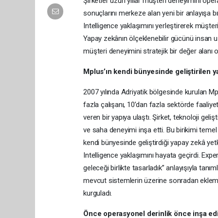
Şirketler uzun yıllar müşteri deneyimini oper
sonuçlarını merkeze alan yeni bir anlayışa 
Intelligence yaklaşımını yerleştirerek müşteri
Yapay zekânın ölçeklenebilir gücünü insan 
müşteri deneyimini stratejik bir değer alanı 
Mplus’ın kendi bünyesinde geliştirilen y
2007 yılında Adriyatik bölgesinde kurulan Mp
fazla çalışanı, 10’dan fazla sektörde faaliy
veren bir yapıya ulaştı. Şirket, teknoloji g
ve saha deneyimi inşa etti. Bu birikimi temel
kendi bünyesinde geliştirdiği yapay zekâ yetk
Intelligence yaklaşımını hayata geçirdi. Exp
geleceği birlikte tasarladık” anlayışıyla tan
mevcut sistemlerin üzerine sonradan eklemek
kurguladı.
Önce operasyonel derinlik önce inşa edi