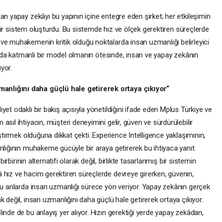
an yapay zekâyı bu yapının içine entegre eden şirket; her etkileşimin
en bir sistem oluşturdu. Bu sistemde hız ve ölçek gerektiren süreçlerde
ve muhakemenin kritik olduğu noktalarda insan uzmanlığı belirleyici
ya da katmanlı bir model olmanın ötesinde, insan ve yapay zekânın
ıyor.
anlığını daha güçlü hale getirerek ortaya çıkıyor”
et odaklı bir bakış açısıyla yönetildiğini ifade eden Mplus Türkiye ve
sıl ihtiyacın, müşteri deneyimini gelir, güven ve sürdürülebilir
iştirmek olduğuna dikkat çekti. Experience Intelligence yaklaşımının,
nlığının muhakeme gücüyle bir araya getirerek bu ihtiyaca yanıt
birbirinin alternatifi olarak değil, birlikte tasarlanmış bir sistemin
 hız ve hacim gerektiren süreçlerde devreye girerken, güvenin,
uğu anlarda insan uzmanlığı sürece yön veriyor. Yapay zekânın gerçek
 değil, insan uzmanlığını daha güçlü hale getirerek ortaya çıkıyor.
inde de bu anlayış yer alıyor. Hızın gerektiği yerde yapay zekâdan,