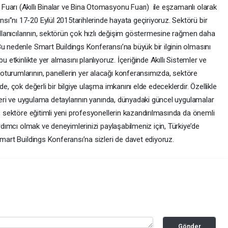
uarı (Akıllı Binalar ve Bina Otomasyonu Fuarı) ile eşzamanlı olarak
ı”nı 17-20 Eylül 2015tarihlerinde hayata geçiriyoruz. Sektörü bir
kullanıcılarının, sektörün çok hızlı değişim göstermesine rağmen daha
u nedenle Smart Buildings Konferansı’na büyük bir ilginin olmasını
u etkinlikte yer almasını planlıyoruz. İçeriğinde Akıllı Sistemler ve
turumlarının, panellerin yer alacağı konferansımızda, sektöre
e, çok değerli bir bilgiye ulaşma imkanını elde edeceklerdir. Özellikle
ikleri ve uygulama detaylarının yanında, dünyadaki güncel uygulamalar
ı, sektöre eğitimli yeni profesyonellerin kazandırılmasında da önemli
ardımcı olmak ve deneyimlerinizi paylaşabilmeniz için, Türkiye’de
Smart Buildings Konferansı’na sizleri de davet ediyoruz.
Gönder