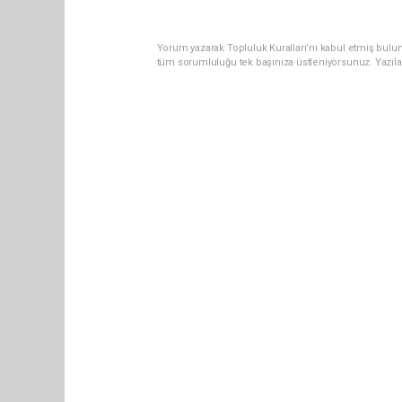
Yorum yazarak Topluluk Kuralları’nı kabul etmiş bulun
tüm sorumluluğu tek başınıza üstleniyorsunuz. Yazıla