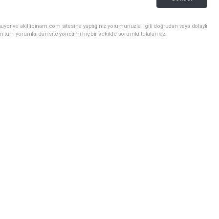
uyor ve akillibinam.com sitesine yaptığınız yorumunuzla ilgili doğrudan veya dolaylı
n tüm yorumlardan site yönetimi hiçbir şekilde sorumlu tutulamaz.