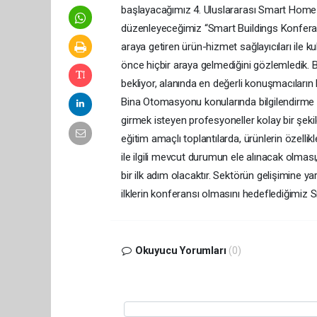
başlayacağımız 4. Uluslararası Smart Home F
düzenleyeceğimiz “Smart Buildings Konferans
araya getiren ürün-hizmet sağlayıcıları ile 
önce hiçbir araya gelmediğini gözlemledik. B
bekliyor, alanında en değerli konuşmacıların b
Bina Otomasyonu konularında bilgilendirme o
girmek isteyen profesyoneller kolay bir şekild
eğitim amaçlı toplantılarda, ürünlerin özell
ile ilgili mevcut durumun ele alınacak olmas
bir ilk adım olacaktır. Sektörün gelişimine y
ilklerin konferansı olmasını hedeflediğimiz 
Okuyucu Yorumları
(0)