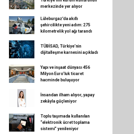
Türkiye’nin kurum kültürünün
merkezinde yer alıyor
Lüleburgaz'da akıllı
şehircilikte yeni adım: 275
kilometrelik yol ağı tarandı
TÜBİSAD, Türkiye’nin
dijitalleşme karnesini açıkladı
Yapı ve inşaat dünyası 456
Milyon Euro’luk ticaret
hacminde buluşuyor
İnsandan ilham alıyor, yapay
zekâyla güçleniyor
Toplu taşımada kullanılan
“elektronik ücret toplama
sistemi” yenileniyor