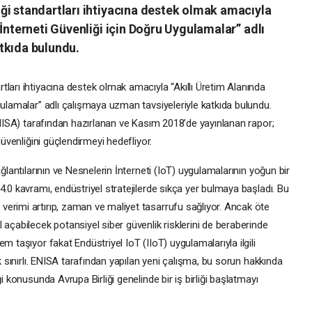
ği standartları ihtiyacına destek olmak amacıyla
 İnterneti Güvenliği için Doğru Uygulamalar” adlı
tkıda bulundu.
ları ihtiyacına destek olmak amacıyla “Akıllı Üretim Alanında
gulamalar” adlı çalışmaya uzman tavsiyeleriyle katkıda bulundu.
(ENISA) tarafından hazırlanan ve Kasım 2018’de yayınlanan rapor;
güvenliğini güçlendirmeyi hedefliyor.
ağlantılarının ve Nesnelerin İnterneti (IoT) uygulamalarının yoğun bir
4.0 kavramı, endüstriyel stratejilerde sıkça yer bulmaya başladı. Bu
erimi artırıp, zaman ve maliyet tasarrufu sağlıyor. Ancak öte
 açabilecek potansiyel siber güvenlik risklerini de beraberinde
m taşıyor fakat Endüstriyel IoT (IIoT) uygulamalarıyla ilgili
ok sınırlı. ENISA tarafından yapılan yeni çalışma, bu sorun hakkında
i konusunda Avrupa Birliği genelinde bir iş birliği başlatmayı