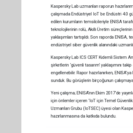
Kaspersky Lab uzmanları raporun hazırlanma
çalışmada Endüstriyel IoT be Endüstri 4.0 güv
edilen kurumların temsilcileriyle ENISA tara
teknolojilerinin rolü, Akıllı Üretim süreçleri
yaklaşımları tartışıldı. Son raporda ENISA, te
endüstriyel siber güvenlik alanındaki uzmanlığ
Kaspersky Lab ICS CERT Kıdemli Sistem Anal
şirketlerin ‘güvenli tasarım’ yaklaşımını tak
engellenebilir. Rapor hazırlanırken, ENISA’y
sunduk. Bu görüşlerin birçoğunun çalışmay
Yeni çalışma; ENISA’nın Ekim 2017’de yayınladı
için önlemler içeren ‘IoT için Temel Güvenlik
Uzmanları Grubu (IoTSEC) üyesi olan Kaspe
hazırlanmasına da katkıda bulundu.