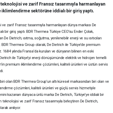
teknolojisi ve zarif Fransız tasarımıyla harmanlayan
iklimlendirme sektörüne iddialı bir giriş yaptı.
si ve zarif Fransız tasarımıyla harmanlayan dünya markası De
ialı bir giriş yaptı. BDR Thermea Türkiye CEO’su Ender Çolak,
e Dietrich; ısıtma, soğutma, yenilenebilir enerji ve su ısıtıcıları
ek. BDR Thermea Group olarak; De Dietrich ile Türkiye’de premium
 1684 yılında Fransa’da kurulan ve dünyanın bilinen en eski
Dietrich ile Türkiye’yi enerji dönüşümünde elektrik ve hidrojen temelli
ch’in premium iklimlendirme çözümleri, kaliteli ürünleri ve üstün servis
di.
ri olan BDR Thermea Group’un altı küresel markasından biri olan ve
dirme çözümleri, kaliteli ürünleri ve güçlü servis hizmetiyle
enini kazanan dünyaca ünlü marka De Dietrich, Türkiye’ye iddialı bir
 teknolojisi ve zarif Fransız tasarımıyla birleştiren De Dietrich,
rak anılıyor.