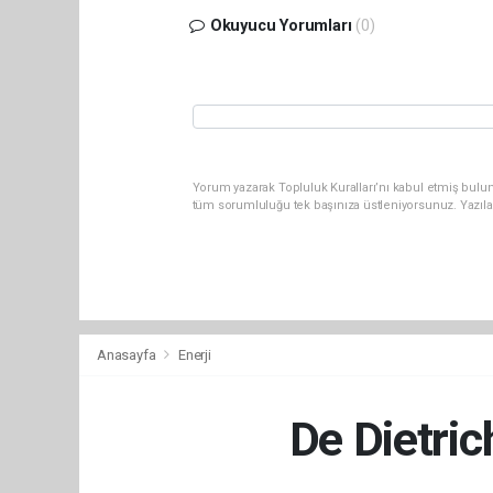
Okuyucu Yorumları
(0)
Yorum yazarak Topluluk Kuralları’nı kabul etmiş bulun
tüm sorumluluğu tek başınıza üstleniyorsunuz. Yazıla
Anasayfa
Enerji
De Dietri