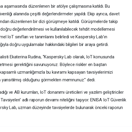
 aşamasında düzenlenen bir atölye çalışmasına katıldı. Bu
enliği alanında çeşitli değerlendirmeler yapıldı. Ekip ayrıca, davet
fından düzenlenen bir dizi görüşmeye katıldı. Görüşmelerde takip
nin doğru değerlendirilmesi ve kullanılabilecek tehdit modellemesi
mel IoT sınıfları ve tanımlarını belirledi ve Kaspersky Lab’ın
ıyla doğru uygulamalar hakkındaki bilgileri bir araya getirdi.
isti Ekaterina Rudina, “Kaspersky Lab olarak, IoT konusunda
ip etmesi gerektiğini savunuyoruz. Böylece riskler en baştan
a kapsamlı uzmanlığımızla bu kavramı kapsayan tavsiyelerimizi
a yansıtılmış olduğunu görmekten memnunuz.” dedi.
ğı ve AB kurumları, IoT donanımı üreticileri ve yazılım geliştiriciler
 Tavsiyeleri’ adlı raporun devamı niteliğini taşıyor. ENISA IoT Güvenlik
rsky Lab, uzman düzeyinde tavsiyelerde bulunarak önceki raporun