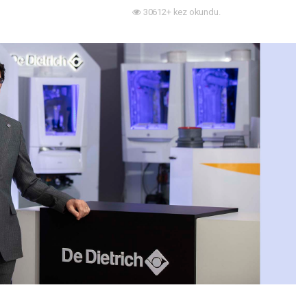
30612+ kez okundu.
Enerji