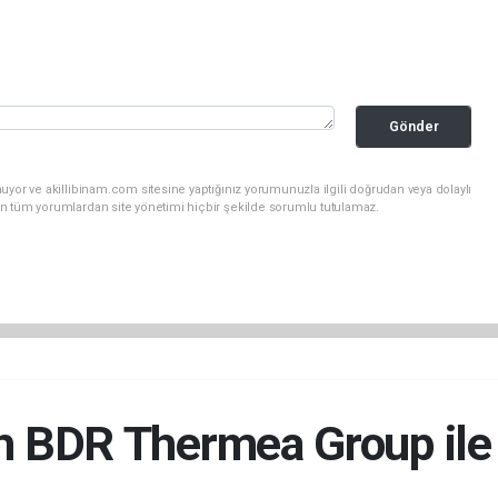
Gönder
uyor ve akillibinam.com sitesine yaptığınız yorumunuzla ilgili doğrudan veya dolaylı
n tüm yorumlardan site yönetimi hiçbir şekilde sorumlu tutulamaz.
ch BDR Thermea Group ile 