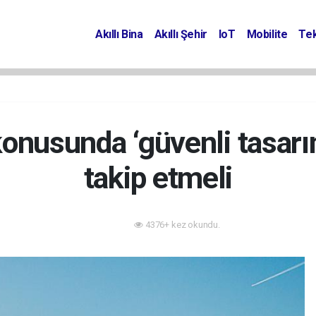
Akıllı Bina
Akıllı Şehir
IoT
Mobilite
Tek
 konusunda ‘güvenli tasarı
takip etmeli
4376+ kez okundu.
IoT