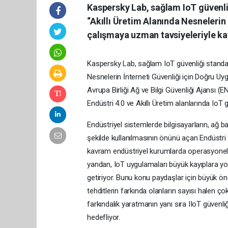
Kaspersky Lab, sağlam IoT güvenli
“Akıllı Üretim Alanında Nesnelerin
çalışmaya uzman tavsiyeleriyle ka
Kaspersky Lab, sağlam IoT güvenliği standart
Nesnelerin İnterneti Güvenliği için Doğru Uy
Avrupa Birliği Ağ ve Bilgi Güvenliği Ajansı 
Endüstri 4.0 ve Akıllı Üretim alanlarında IoT 
Endüstriyel sistemlerde bilgisayarların, ağ b
şekilde kullanılmasının önünü açan Endüstri 
kavram endüstriyel kurumlarda operasyonel v
yandan, IoT uygulamaları büyük kayıplara yol
getiriyor. Bunu konu paydaşlar için büyük öne
tehditlerin farkında olanların sayısı halen ç
farkındalık yaratmanın yanı sıra IIoT güvenliğ
hedefliyor.