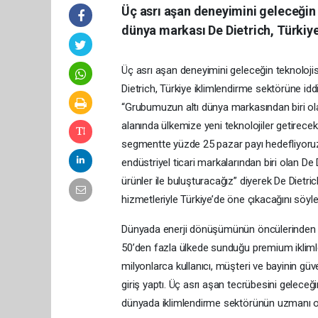
Üç asrı aşan deneyimini geleceğin 
dünya markası De Dietrich, Türkiye 
Üç asrı aşan deneyimini geleceğin teknoloji
Dietrich, Türkiye iklimlendirme sektörüne idd
“Grubumuzun altı dünya markasından biri olan D
alanında ülkemize yeni teknolojiler getirec
segmentte yüzde 25 pazar payı hedefliyoruz.
endüstriyel ticari markalarından biri olan De 
ürünler ile buluşturacağız” diyerek De Dietri
hizmetleriyle Türkiye’de öne çıkacağını söyle
Dünyada enerji dönüşümünün öncülerinden bi
50’den fazla ülkede sunduğu premium iklimlen
milyonlarca kullanıcı, müşteri ve bayinin güv
giriş yaptı. Üç asrı aşan tecrübesini geleceğin
dünyada iklimlendirme sektörünün uzmanı ola