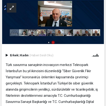
Erkek
|
Kadın
(Haberi Sesli Oku)
Türk savunma sanayiinin inovasyon merkezi Teknopark
İstanbul’un bu yıl ikincisini düzenlediği “Siber Güvenlik Fikir
Yarışması” koronavirüs önlemleri kapsamında çevrimiçi
gerçekleşti. Teknopark İstanbul’un Türkiye’de siber güvenlik
alanında girişimcilerin yenilikçi, sürdürülebilir ve ticarileşebilir, iş
fikirlerinin desteklenmesi amacıyla T.C. Cumhurbaşkanlığı
Savunma Sanayii Başkanlığı ve T.C. Cumhurbaşkanlığı Dijital