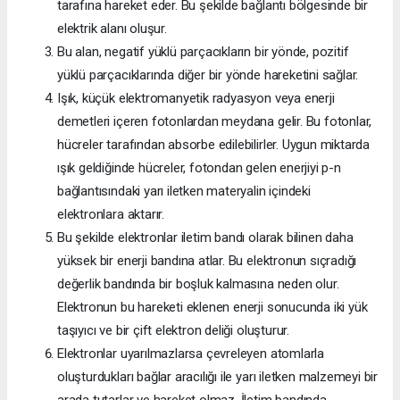
tarafına hareket eder. Bu şekilde bağlantı bölgesinde bir
elektrik alanı oluşur.
Bu alan, negatif yüklü parçacıkların bir yönde, pozitif
yüklü parçacıklarında diğer bir yönde hareketini sağlar.
Işık, küçük elektromanyetik radyasyon veya enerji
demetleri içeren fotonlardan meydana gelir. Bu fotonlar,
hücreler tarafından absorbe edilebilirler. Uygun miktarda
ışık geldiğinde hücreler, fotondan gelen enerjiyi p-n
bağlantısındaki yarı iletken materyalin içindeki
elektronlara aktarır.
Bu şekilde elektronlar iletim bandı olarak bilinen daha
yüksek bir enerji bandına atlar. Bu elektronun sıçradığı
değerlik bandında bir boşluk kalmasına neden olur.
Elektronun bu hareketi eklenen enerji sonucunda iki yük
taşıyıcı ve bir çift elektron deliği oluşturur.
Elektronlar uyarılmazlarsa çevreleyen atomlarla
oluşturdukları bağlar aracılığı ile yarı iletken malzemeyi bir
arada tutarlar ve hareket olmaz. İletim bandında