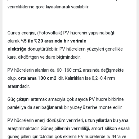
verimliliklerine göre kıyaslanarak yapılabilir.
Güneş enerjisi, (Fotovoltaik) PV hücrenin yapısına bağlı
olarak
%5 ile %20 arasında bir verimle
elektriğe
dönüştürülebilir. PV hücrelerin yüzeyleri genellikle
kare, dikdörtgen ve daire biçimindedir.
PV hücrelerin alanları da, 60−160 cm2 arasında değişmekte
olup,
ortalama 100 cm2
’dir. Kalınlıkları ise 0,2−0,4 mm
arasındadır.
Güç çıkışını artırmak amacıyla çok sayıda PV hücre birbirine
paralel ya da seri bağlanarak bir yüzey üzerine monte edilir.
PV hücrelerin enerji dönüşüm verimleri, uzun yıllardan bu yana
araştırılmaktadır. Güneş pillerinin verimliliği, amorf silikon esaslı
güneş pilleri için %6'dan çok eklemli PV hücrelerde % 44 'a ve