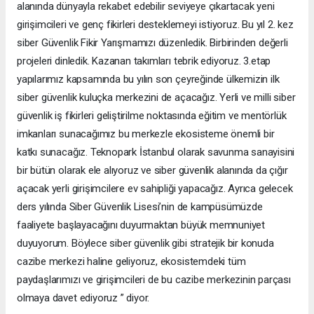
alanında dünyayla rekabet edebilir seviyeye çıkartacak yeni
girişimcileri ve genç fikirleri desteklemeyi istiyoruz. Bu yıl 2. kez
siber Güvenlik Fikir Yarışmamızı düzenledik. Birbirinden değerli
projeleri dinledik. Kazanan takımları tebrik ediyoruz. 3.etap
yapılarımız kapsamında bu yılın son çeyreğinde ülkemizin ilk
siber güvenlik kuluçka merkezini de açacağız. Yerli ve milli siber
güvenlik iş fikirleri geliştirilme noktasında eğitim ve mentörlük
imkanları sunacağımız bu merkezle ekosisteme önemli bir
katkı sunacağız. Teknopark İstanbul olarak savunma sanayisini
bir bütün olarak ele alıyoruz ve siber güvenlik alanında da çığır
açacak yerli girişimcilere ev sahipliği yapacağız. Ayrıca gelecek
ders yılında Siber Güvenlik Lisesi’nin de kampüsümüzde
faaliyete başlayacağını duyurmaktan büyük memnuniyet
duyuyorum. Böylece siber güvenlik gibi stratejik bir konuda
cazibe merkezi haline geliyoruz, ekosistemdeki tüm
paydaşlarımızı ve girişimcileri de bu cazibe merkezinin parçası
olmaya davet ediyoruz ” diyor.