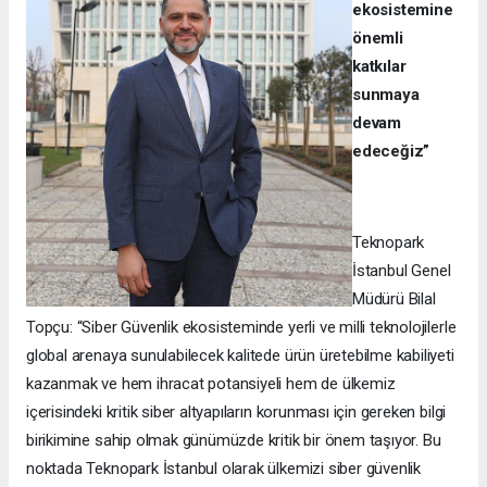
ekosistemine
önemli
katkılar
sunmaya
devam
edeceğiz”
Teknopark
İstanbul Genel
Müdürü Bilal
Topçu: “Siber Güvenlik ekosisteminde yerli ve milli teknolojilerle
global arenaya sunulabilecek kalitede ürün üretebilme kabiliyeti
kazanmak ve hem ihracat potansiyeli hem de ülkemiz
içerisindeki kritik siber altyapıların korunması için gereken bilgi
birikimine sahip olmak günümüzde kritik bir önem taşıyor. Bu
noktada Teknopark İstanbul olarak ülkemizi siber güvenlik