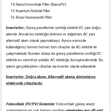
Nanofotovoltaik Piller (NanoPV)
Kuantum Noktalı Piller
Boya Hassasiyetli Piller
İnverterler;
Güneş panellerinin ürettiği elektrik DC yani doğru
akımdır. Ancak biz elektriğin iletimini ve dağıtımını AC yani
alternatif akım olarak yapmaktayız. Ayrıca evimizde
kullandığımız hemen hemen tüm cihazlar da AC elektrik ile
çalışmaktadır. Bundan dolayı da güneş panellerinin ürettiği DC
elektrik en verimli bir şekilde AC elektriğe dönüştürülmelidir. Bu
işlemi gerçekleştiren cihazlar da inverter olarak adlandırılır.
İnverterler: Doğru akımı, Alternatif akıma dönüştüren
elektronik cihazlardır.
Fotovoltaik (FV/PV)
Sistemler
; Fotovoltaik güneş enerji
sistemlerinin en çok bilinen çeşitleri
şebekeden ayrı off-grid