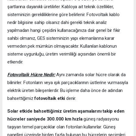
şartlarına dayanıklı üretilirler. Kabloya ait teknik özellikler,
sisteminizin gerekliliklerine göre belirlenir. Fotovoltaik kablo
nedir bilgisine sahip olsanız dahi gerekli teknik analiz
yapılmadan hangi çeşidini kullanacağınıza dair genel bir fikir
sahibi olmanız, GES sisteminizin yapı elemanlarına karar
vermeden pek mümkün olmayacaktır. Kullanılan kablonun
sisteme uygunluğu, üretim verimliliği açısından önemli bir
etkendir.
Fotovoltaik Hücre Nedir:
Aynı zamanda solar hücre olarak da
bilinirler. Fotonların veya ışık parçacıklarının üstlerine vurmasıyla
elektrik üreten bileşenlerdir. Bu işleme daha önce de adından
bahsettiğimiz
fotovoltaik etki
denir.
Solar etkide bahsettiğimiz üretim aşamalarını takip eden
hücreler saniyede 300.000 km hızla
güneş radyasyonu
taşıyan temel parçacıklar olan fotonları kullanırlar. Güneş
panelleri üzerinde birden fazla bulunan bu hücrelerin seçimleri