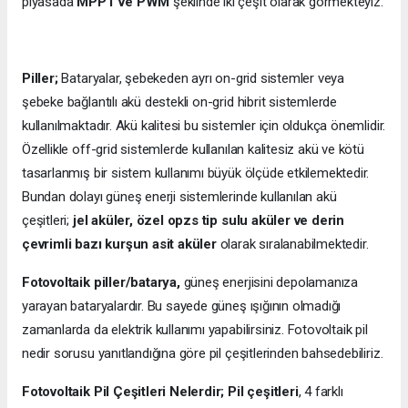
piyasada
MPPT ve PWM
şeklinde iki çeşit olarak görmekteyiz.
Piller;
Bataryalar, şebekeden ayrı on-grid sistemler veya
şebeke bağlantılı akü destekli on-grid hibrit sistemlerde
kullanılmaktadır. Akü kalitesi bu sistemler için oldukça önemlidir.
Özellikle off-grid sistemlerde kullanılan kalitesiz akü ve kötü
tasarlanmış bir sistem kullanımı büyük ölçüde etkilemektedir.
Bundan dolayı güneş enerji sistemlerinde kullanılan akü
çeşitleri;
jel aküler, özel opzs tip sulu aküler ve derin
çevrimli bazı kurşun asit aküler
olarak sıralanabilmektedir.
Fotovoltaik piller/batarya,
güneş enerjisini depolamanıza
yarayan bataryalardır. Bu sayede güneş ışığının olmadığı
zamanlarda da elektrik kullanımı yapabilirsiniz. Fotovoltaik pil
nedir sorusu yanıtlandığına göre pil çeşitlerinden bahsedebiliriz.
Fotovoltaik Pil Çeşitleri Nelerdir;
Pil çeşitleri
, 4 farklı