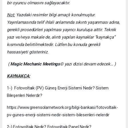
bir oyuncu olmasını sağlayacaktır.
Not:
Yazıdaki resimler bilgi amaçlı konulmuştur.
Yayınlamasında telif ihlali anlamında sıkıntı yaşanması adına,
gerekli prosedürleri yapılması yayıncı kuruluşa aittir. Teknik
yazı ve/veya makale de, alıntı yapılan kaynaklar “kaynakça”
kısmında belirtilmektedir. Lütfen bu konuda gerekli
hassasiyeti gösteriniz.
(
Magic Mechanic Meetings
© yazı dizisi devam edecek… )
KAYNAKÇA:
1-) Fotovoltaik (PV) Güneş Enerji Sistemi Nedir? Sistem
Bileşenleri Nelerdir?
https://www.greensolarnetwork.org/bilgi-bankasi/fotovoltaik-
pv-gunes-enerji-sistemi-nedir-sistem-bilesenleri-nelerdir
2-) Fotovoltaik Nedir? Fotovoltaik Panel Nedir?