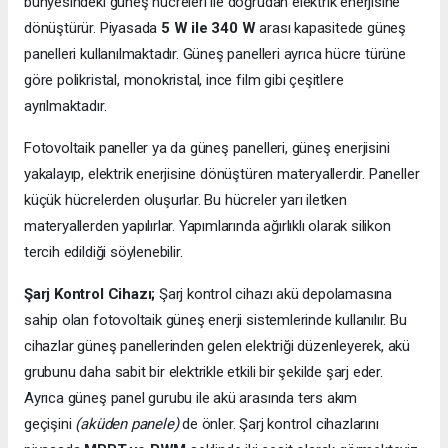
bünyesindeki güneş hücreleri ile doğrudan elektrik enerjisine
dönüştürür. Piyasada
5 W ile 340 W
arası kapasitede güneş
panelleri kullanılmaktadır. Güneş panelleri ayrıca hücre türüne
göre polikristal, monokristal, ince film gibi çeşitlere
ayrılmaktadır.
Fotovoltaik paneller ya da güneş panelleri, güneş enerjisini
yakalayıp, elektrik enerjisine dönüştüren materyallerdir. Paneller
küçük hücrelerden oluşurlar. Bu hücreler yarı iletken
materyallerden yapılırlar. Yapımlarında ağırlıklı olarak silikon
tercih edildiği söylenebilir.
Şarj Kontrol Cihazı;
Şarj kontrol cihazı akü depolamasına
sahip olan fotovoltaik güneş enerji sistemlerinde kullanılır. Bu
cihazlar güneş panellerinden gelen elektriği düzenleyerek, akü
grubunu daha sabit bir elektrikle etkili bir şekilde şarj eder.
Ayrıca güneş panel gurubu ile akü arasında ters akım
geçişini
(aküden panele)
de önler. Şarj kontrol cihazlarını