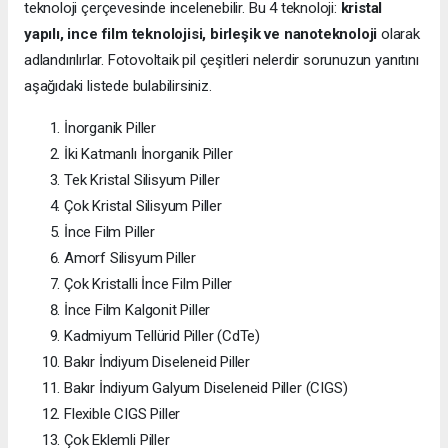
teknoloji çerçevesinde incelenebilir. Bu 4 teknoloji:
kristal
yapılı, ince film teknolojisi, birleşik ve nanoteknoloji
olarak
adlandırılırlar. Fotovoltaik pil çeşitleri nelerdir sorunuzun yanıtını
aşağıdaki listede bulabilirsiniz.
İnorganik Piller
İki Katmanlı İnorganik Piller
Tek Kristal Silisyum Piller
Çok Kristal Silisyum Piller
İnce Film Piller
Amorf Silisyum Piller
Çok Kristalli İnce Film Piller
İnce Film Kalgonit Piller
Kadmiyum Tellürid Piller (CdTe)
Bakır İndiyum Diseleneid Piller
Bakır İndiyum Galyum Diseleneid Piller (CIGS)
Flexible CIGS Piller
Çok Eklemli Piller