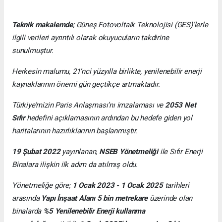
Teknik makalemde
;
Güneş Fotovoltaik Teknolojisi
(GES)’lerle
ilgili verileri ayrıntılı olarak okuyucuların takdirine
sunulmuştur.
Herkesin malumu, 21’nci yüzyılla birlikte, yenilenebilir enerji
kaynaklarının önemi gün geçtikçe artmaktadır.
Türkiye’mizin Paris Anlaşması’nı imzalaması ve
2053 Net
Sıfır
hedefini açıklamasının ardından bu hedefe giden yol
haritalarının hazırlıklarının başlanmıştır.
19 Şubat 2022
yayınlanan,
NSEB Yönetmeliği
ile Sıfır Enerji
Binalara ilişkin ilk adım da atılmış oldu.
Yönetmeliğe göre;
1 Ocak 2023 - 1 Ocak 2025
tarihleri
arasında
Yapı İnşaat Alanı 5 bin metrekare
üzerinde olan
binalarda
%5 Yenilenebilir Enerji kullanma