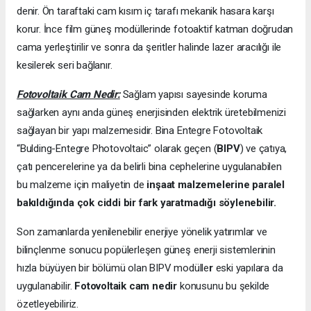
denir. Ön taraftaki cam kısım iç tarafı mekanik hasara karşı
korur. İnce film güneş modüllerinde fotoaktif katman doğrudan
cama yerleştirilir ve sonra da şeritler halinde lazer aracılığı ile
kesilerek seri bağlanır.
Fotovoltaik Cam Nedir:
Sağlam yapısı sayesinde koruma
sağlarken aynı anda güneş enerjisinden elektrik üretebilmenizi
sağlayan bir yapı malzemesidir. Bina Entegre Fotovoltaik
“Bulding-Entegre Photovoltaic” olarak geçen (
BIPV
) ve çatıya,
çatı pencerelerine ya da belirli bina cephelerine uygulanabilen
bu malzeme için maliyetin de
inşaat malzemelerine paralel
bakıldığında çok ciddi bir fark yaratmadığı söylenebilir.
Son zamanlarda yenilenebilir enerjiye yönelik yatırımlar ve
bilinçlenme sonucu popülerleşen güneş enerji sistemlerinin
hızla büyüyen bir bölümü olan BIPV modülle
r
eski yapılara da
uygulanabilir.
Fotovoltaik cam nedir
konusunu bu şekilde
özetleyebiliriz.