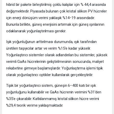
hibrid bir pakete birleştirilmiş çoklu kalıplar için % 44,4 arasında
değişmektedir. Piyasada bulunan çok kristal silikon PV hücreler
için enerji dönüşüm verimi yaklaşık %14−19 arasındadır.
Bununla birlikte, güneş enerjisini artırmak için güneş ışınlarının
odaklanarak yoğunlaştırılması gerekir.
Işık yoğunluğunun arttırılması durumunda, ışık tarafından
üretilen taşıyıcılar artar ve verim %15'e kadar yükselir.
Yoğunlaştırıcı sistemler olarak adlandırılan bu sistemler, yüksek
verimli GaAs hücrelerinin geliştirilmesinin sonucunda, maliyet
rekabetine girmeye başlamışlardır. Yoğunlaştırma işlemi tipik
olarak yoğunlaştırıcı optikler kullanılarak gerçekleştirilir.
Tipik bir yoğunlaştırıcı sistem, güneşin 6−400 katı bir ışık
yoğunluğunu kullanabilir ve GaAs hücrenin verimini %31'den
%35'e çıkarabilir. Katkılanmamış kristal silikon hücre verimi
%29,4 teorik verime yaklaşmaktadır.