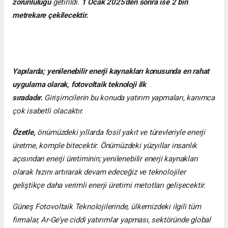
zorunluluğu
getirildi.
1 Ocak 2025’den sonra ise 2 bin
metrekare çekilecektir.
Yapılarda; yenilenebilir enerji kaynakları konusunda en rahat
uygulama olarak, fotovoltaik teknoloji ilk
sıradadır.
Girişimcilerin bu konuda yatırım yapmaları, kanımca
çok isabetli olacaktır.
Özetle,
önümüzdeki yıllarda fosil yakıt ve türevleriyle enerji
üretme, komple bitecektir. Önümüzdeki yüzyıllar insanlık
açısından enerji üretiminin; yenilenebilir enerji kaynakları
olarak hızını artırarak devam edeceğiz ve teknolojiler
geliştikçe daha verimli enerji üretimi metotları gelişecektir.
Güneş Fotovoltaik Teknolojilerinde, ülkemizdeki ilgili tüm
firmalar, Ar-Ge’ye ciddi yatırımlar yapması, sektöründe global