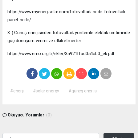
https://www.myenerjisolar.com/fotovoltaik-nedir-fotovoltaik-
panel-nedir/
3-) Güneş enerjisinden fotovoltaik yöntemle elektrik üretiminde
güç dönüşüm verimi ve etkili etmenler
https://www.emo.org.tr/ekler/3a921ffad054cb0_ek.pdf
#enerji
#solar energy
#güneş enerjisi
Okuyucu Yorumları
(0)