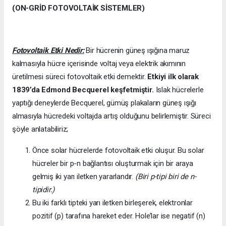
(ON-GRİD FOTOVOLTAİK SİSTEMLER)
Fotovoltaik Etki Nedir:
Bir hücrenin güneş ışığına maruz
kalmasıyla hücre içerisinde voltaj veya elektrik akımının
üretilmesi süreci fotovoltaik etki demektir.
Etkiyi ilk olarak
1839’da
Edmond Becquerel keşfetmiştir.
Islak hücrelerle
yaptığı deneylerde Becquerel, gümüş plakaların güneş ışığı
almasıyla hücredeki voltajda artış olduğunu belirlemiştir. Süreci
şöyle anlatabiliriz;
Önce solar hücrelerde fotovoltaik etki oluşur. Bu solar
hücreler bir p-n bağlantısı oluşturmak için bir araya
gelmiş iki yarı iletken yararlandır.
(Biri p-tipi biri de n-
tipidir.)
Bu iki farklı tipteki yarı iletken birleşerek, elektronlar
pozitif (p) tarafına hareket eder. Hole’lar ise negatif (n)