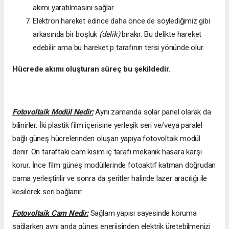
akımı yaratılmasını sağlar.
Elektron hareket edince daha önce de söylediğimiz gibi
arkasında bir boşluk
(delik)
bırakır. Bu delikte hareket
edebilir ama bu hareket p tarafının tersi yönünde olur.
Hücrede akımı oluşturan süreç bu şekildedir.
Fotovoltaik Modül Nedir:
Aynı zamanda solar panel olarak da
bilinirler. İki plastik film içerisine yerleşik seri ve/veya paralel
bağlı güneş hücrelerinden oluşan yapıya fotovoltaik modül
denir. Ön taraftaki cam kısım iç tarafı mekanik hasara karşı
korur. İnce film güneş modüllerinde fotoaktif katman doğrudan
cama yerleştirilir ve sonra da şeritler halinde lazer aracılığı ile
kesilerek seri bağlanır.
Fotovoltaik Cam Nedir:
Sağlam yapısı sayesinde koruma
sağlarken aynı anda güneş enerjisinden elektrik üretebilmenizi