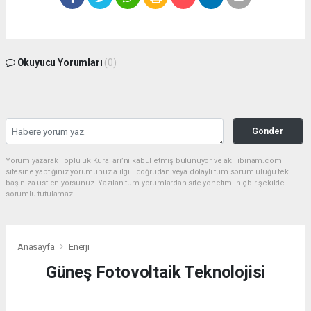
Okuyucu Yorumları
(0)
Gönder
Yorum yazarak Topluluk Kuralları’nı kabul etmiş bulunuyor ve akillibinam.com
sitesine yaptığınız yorumunuzla ilgili doğrudan veya dolaylı tüm sorumluluğu tek
başınıza üstleniyorsunuz. Yazılan tüm yorumlardan site yönetimi hiçbir şekilde
sorumlu tutulamaz.
Anasayfa
Enerji
Güneş Fotovoltaik Teknolojisi
ENERJI