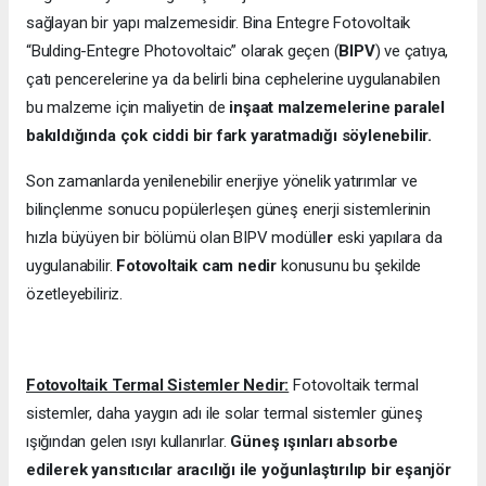
sağlayan bir yapı malzemesidir. Bina Entegre Fotovoltaik
“Bulding-Entegre Photovoltaic” olarak geçen (
BIPV
) ve çatıya,
çatı pencerelerine ya da belirli bina cephelerine uygulanabilen
bu malzeme için maliyetin de
inşaat malzemelerine paralel
bakıldığında çok ciddi bir fark yaratmadığı söylenebilir.
Son zamanlarda yenilenebilir enerjiye yönelik yatırımlar ve
bilinçlenme sonucu popülerleşen güneş enerji sistemlerinin
hızla büyüyen bir bölümü olan BIPV modülle
r
eski yapılara da
uygulanabilir.
Fotovoltaik cam nedir
konusunu bu şekilde
özetleyebiliriz.
Fotovoltaik Termal Sistemler Nedir:
Fotovoltaik termal
sistemler, daha yaygın adı ile solar termal sistemler güneş
ışığından gelen ısıyı kullanırlar.
Güneş ışınları absorbe
edilerek yansıtıcılar aracılığı ile yoğunlaştırılıp bir eşanjör