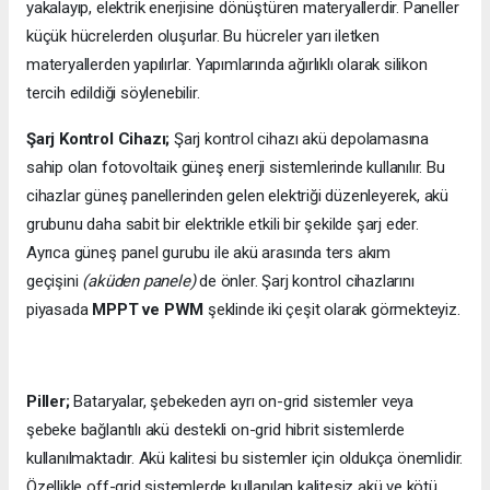
yakalayıp, elektrik enerjisine dönüştüren materyallerdir. Paneller
küçük hücrelerden oluşurlar. Bu hücreler yarı iletken
materyallerden yapılırlar. Yapımlarında ağırlıklı olarak silikon
tercih edildiği söylenebilir.
Şarj Kontrol Cihazı;
Şarj kontrol cihazı akü depolamasına
sahip olan fotovoltaik güneş enerji sistemlerinde kullanılır. Bu
cihazlar güneş panellerinden gelen elektriği düzenleyerek, akü
grubunu daha sabit bir elektrikle etkili bir şekilde şarj eder.
Ayrıca güneş panel gurubu ile akü arasında ters akım
geçişini
(aküden panele)
de önler. Şarj kontrol cihazlarını
piyasada
MPPT ve PWM
şeklinde iki çeşit olarak görmekteyiz.
Piller;
Bataryalar, şebekeden ayrı on-grid sistemler veya
şebeke bağlantılı akü destekli on-grid hibrit sistemlerde
kullanılmaktadır. Akü kalitesi bu sistemler için oldukça önemlidir.
Özellikle off-grid sistemlerde kullanılan kalitesiz akü ve kötü