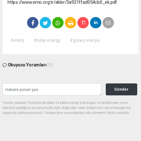
https://www.emo.org.tr/ekler/3a921ffad054cb0_ek.pdf
#enerji
#solar energy
#güneş enerjisi
Okuyucu Yorumları
(0)
Gönder
Yorum yazarak Topluluk Kuralları’nı kabul etmiş bulunuyor ve akillibinam.com
sitesine yaptığınız yorumunuzla ilgili doğrudan veya dolaylı tüm sorumluluğu tek
başınıza üstleniyorsunuz. Yazılan tüm yorumlardan site yönetimi hiçbir şekilde
sorumlu tutulamaz.