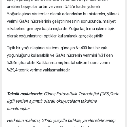
üretilen taşıyıcılar artar ve verim %15'e kadar yükselir.
Yoğunlaştırıcı sistemler olarak adlandırılan bu sistemler, yüksek
verimli GaAs hücrelerinin geliştirilmesinin sonucunda, maliyet
rekabetine girmeye başlamışlardır. Yoğunlaştırma işlemi tipik
olarak yoğunlaştırıcı optikler kullanılarak gerçekleştirilir.
Tipik bir yoğunlaştırıcı sistem, güneşin 6−400 katı bir ışık
yoğunluğunu kullanabilir ve GaAs hücrenin verimini %31'den
%35'e çıkarabilir. Katkılanmamış kristal silikon hücre verimi
%29,4 teorik verime yaklaşmaktadır.
Teknik makalemde
;
Güneş Fotovoltaik Teknolojisi
(GES)’lerle
ilgili verileri ayrıntılı olarak okuyucuların takdirine
sunulmuştur.
Herkesin malumu, 21’nci yüzyılla birlikte, yenilenebilir enerji