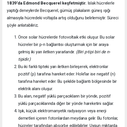
1839’da
Edmond Becquerel keşfetmiştir.
Islak hücrelerle
yaptığı deneylerde Becquerel, gümüş plakaların güneş ışığı
almasıyla hücredeki voltajda artış olduğunu belirlemiştir. Süreci
şöyle anlatabiliriz;
Önce solar hücrelerde fotovoltaik etki oluşur. Bu solar
hücreler bir p-n bağlantısı oluşturmak için bir araya
gelmiş iki yarı iletken yararlandır.
(Biri p-tipi biri de n-
tipidir.)
Bu iki farklı tipteki yarı iletken birleşerek, elektronlar
pozitif (p) tarafına hareket eder. Hole’lar ise negatif (n)
tarafına hareket eder. Bu şekilde bağlantı bölgesinde bir
elektrik alanı oluşur.
Bu alan, negatif yüklü parçacıkların bir yönde, pozitif
yüklü parçacıklarında diğer bir yönde hareketini sağlar.
Işık, küçük elektromanyetik radyasyon veya enerji
demetleri içeren fotonlardan meydana gelir. Bu fotonlar,
hücreler tarafından absorbe edilebilirler. Uygun miktarda