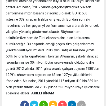
şirketleri arasında yer almaktan büyük mutluluk duyduklarını dile
getirdi. Altunalan, “2012 yılında gerçekleştirdiğimiz yüksek
performansımızın başarılı bir sonucu olarak İSO ilk 500
listesine 339. sıradan hızlı bir giriş yaptık. Bundan sonraki
hedefimiz de her geçen yıl performansımızı artırarak bir önceki
yıla göre yükseliş göstermek olacak. Böylece hem
sektörümüze hem de Türk ekonomisine olan katkılarımızı
sürdüreceğiz. Bu başarıda emeği geçen tüm çalışanlarımızı
yürekten kutluyorum” dedi. 2012 yılını satışlar bazında yüzde
55’lik bir oranla kapattıklarını belirten Altunalan, şirketin ihracat
rakamlarının ise 30 milyon Dolar seviyelerinde olduğunu dile
getirdi. 2012 yılında, 2011 yılına oranla çalışan sayısını 1180’den
1229’a, showroom sayısını ise 63’ten 127’ye yükseltiklerini
ifade eden Altunalan, 2011 yılındaki 115 milyon 410 bin 889 lira
olan yatırım tutarını da 2012 yılında 251 milyon liraya çektiklerini
sözlerine ekledi.
AKILLI BİNAM