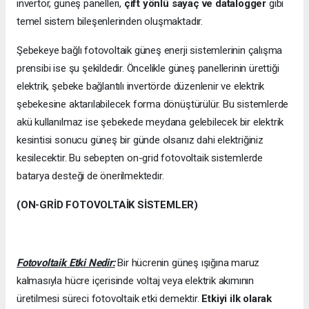
invertör, güneş panelleri,
çift yönlü sayaç ve datalogger
gibi
temel sistem bileşenlerinden oluşmaktadır.
Şebekeye bağlı fotovoltaik güneş enerji sistemlerinin çalışma
prensibi ise şu şekildedir. Öncelikle güneş panellerinin ürettiği
elektrik, şebeke bağlantılı invertörde düzenlenir ve elektrik
şebekesine aktarılabilecek forma dönüştürülür. Bu sistemlerde
akü kullanılmaz ise şebekede meydana gelebilecek bir elektrik
kesintisi sonucu güneş bir günde olsanız dahi elektriğiniz
kesilecektir. Bu sebepten on-grid fotovoltaik sistemlerde
batarya desteği de önerilmektedir.
(ON-GRİD FOTOVOLTAİK SİSTEMLER)
Fotovoltaik Etki Nedir:
Bir hücrenin güneş ışığına maruz
kalmasıyla hücre içerisinde voltaj veya elektrik akımının
üretilmesi süreci fotovoltaik etki demektir.
Etkiyi ilk olarak