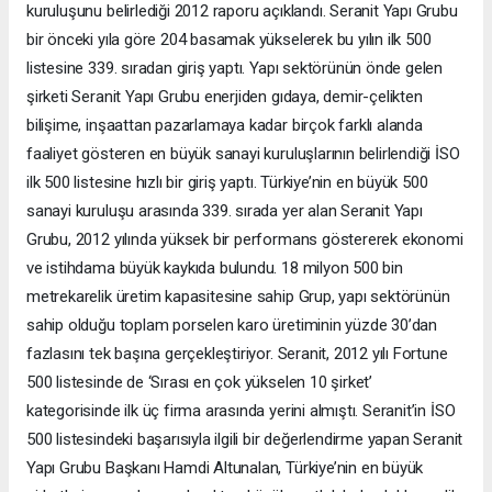
kuruluşunu belirlediği 2012 raporu açıklandı. Seranit Yapı Grubu
bir önceki yıla göre 204 basamak yükselerek bu yılın ilk 500
listesine 339. sıradan giriş yaptı. Yapı sektörünün önde gelen
şirketi Seranit Yapı Grubu enerjiden gıdaya, demir-çelikten
bilişime, inşaattan pazarlamaya kadar birçok farklı alanda
faaliyet gösteren en büyük sanayi kuruluşlarının belirlendiği İSO
ilk 500 listesine hızlı bir giriş yaptı. Türkiye’nin en büyük 500
sanayi kuruluşu arasında 339. sırada yer alan Seranit Yapı
Grubu, 2012 yılında yüksek bir performans göstererek ekonomi
ve istihdama büyük kaykıda bulundu. 18 milyon 500 bin
metrekarelik üretim kapasitesine sahip Grup, yapı sektörünün
sahip olduğu toplam porselen karo üretiminin yüzde 30’dan
fazlasını tek başına gerçekleştiriyor. Seranit, 2012 yılı Fortune
500 listesinde de ‘Sırası en çok yükselen 10 şirket’
kategorisinde ilk üç firma arasında yerini almıştı. Seranit’in İSO
500 listesindeki başarısıyla ilgili bir değerlendirme yapan Seranit
Yapı Grubu Başkanı Hamdi Altunalan, Türkiye’nin en büyük