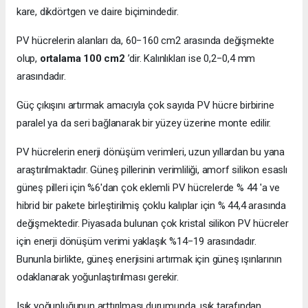
kare, dikdörtgen ve daire biçimindedir.
PV hücrelerin alanları da, 60−160 cm2 arasında değişmekte
olup,
ortalama 100 cm2
’dir. Kalınlıkları ise 0,2−0,4 mm
arasındadır.
Güç çıkışını artırmak amacıyla çok sayıda PV hücre birbirine
paralel ya da seri bağlanarak bir yüzey üzerine monte edilir.
PV hücrelerin enerji dönüşüm verimleri, uzun yıllardan bu yana
araştırılmaktadır. Güneş pillerinin verimliliği, amorf silikon esaslı
güneş pilleri için %6'dan çok eklemli PV hücrelerde % 44 'a ve
hibrid bir pakete birleştirilmiş çoklu kalıplar için % 44,4 arasında
değişmektedir. Piyasada bulunan çok kristal silikon PV hücreler
için enerji dönüşüm verimi yaklaşık %14−19 arasındadır.
Bununla birlikte, güneş enerjisini artırmak için güneş ışınlarının
odaklanarak yoğunlaştırılması gerekir.
Işık yoğunluğunun arttırılması durumunda, ışık tarafından