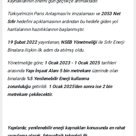
kaynaklarının önemi gün geçtikçe artmaktadır.
Türkiye’mizin Paris Anlaşması’nı imzalaması ve
2053 Net
Sıfır
hedefini açıklamasının ardından bu hedefe giden yol
haritalarının hazırlıklarının başlanmıştır.
19 Şubat 2022
yayınlanan,
NSEB Yönetmeliği
ile Sıfır Enerji
Binalara ilişkin ilk adım da atılmış oldu.
Yönetmeliğe göre;
1 Ocak 2023 - 1 Ocak 2025
tarihleri
arasında
Yapı İnşaat Alanı 5 bin metrekare
üzerinde olan
binalarda
%5 Yenilenebilir Enerji kullanma
zorunluluğu
getirildi.
1 Ocak 2025’den sonra ise 2 bin
metrekare çekilecektir.
Yapılarda; yenilenebilir enerji kaynakları konusunda en rahat
uygulama olarak, fotovoltaik teknoloji ilk