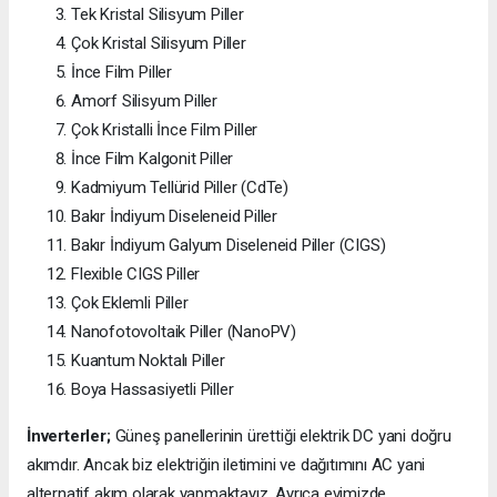
Tek Kristal Silisyum Piller
Çok Kristal Silisyum Piller
İnce Film Piller
Amorf Silisyum Piller
Çok Kristalli İnce Film Piller
İnce Film Kalgonit Piller
Kadmiyum Tellürid Piller (CdTe)
Bakır İndiyum Diseleneid Piller
Bakır İndiyum Galyum Diseleneid Piller (CIGS)
Flexible CIGS Piller
Çok Eklemli Piller
Nanofotovoltaik Piller (NanoPV)
Kuantum Noktalı Piller
Boya Hassasiyetli Piller
İnverterler;
Güneş panellerinin ürettiği elektrik DC yani doğru
akımdır. Ancak biz elektriğin iletimini ve dağıtımını AC yani
alternatif akım olarak yapmaktayız. Ayrıca evimizde