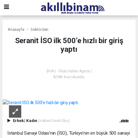
Anasayfa
Sektörden
Seranit İSO ilk 500’e hızlı bir giriş
yaptı
SEKTÖRDEN
(İHA) - İhlas Haber Ajansı |
4298+ kez okundu.
Erkek
|
Kadın
(Haberi Sesli Oku)
İstanbul Sanayi Odası’nın (İSO), Türkiye'nin en büyük 500 sanayi