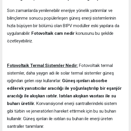
Son zamanlarda yenilenebilir enerjiye yönelik yatırımlar ve
bilinçlenme sonucu popülerleşen güneş enerji sistemlerinin
hızla büyüyen bir bölümü olan BIPV modülle
r
eski yapılara da
uygulanabilir.
Fotovoltaik cam nedir
konusunu bu şekilde
özetleyebiliriz.
Fotovoltaik Termal Sistemler Nedir:
Fotovoltaik termal
sistemler, daha yaygın adı ile solar termal sistemler güneş
ışığından gelen ısıyı kullanırlar.
Güneş ışınları absorbe
edilerek yansıtıcılar aracılığı ile yoğunlaştırılıp bir eşanjör
aracılığı ile akışkan ısıtılır. Isıtılan akışkan vasıtası ile su
buharı üretilir.
Konvansiyonel enerji santrallerindeki sistem
gibi türbin ve jeneratörleri hareket ettirmek için bu su buharı
kullanılır. Güneş ışınları ile ısıtılan su buharı ile enerji üreten
santraller tanımlanır.