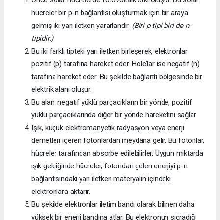
hücreler bir p-n bağlantısı oluşturmak için bir araya
gelmiş iki yarı iletken yararlandır.
(Biri p-tipi biri de n-
tipidir.)
Bu iki farklı tipteki yarı iletken birleşerek, elektronlar
pozitif (p) tarafına hareket eder. Hole’lar ise negatif (n)
tarafına hareket eder. Bu şekilde bağlantı bölgesinde bir
elektrik alanı oluşur.
Bu alan, negatif yüklü parçacıkların bir yönde, pozitif
yüklü parçacıklarında diğer bir yönde hareketini sağlar.
Işık, küçük elektromanyetik radyasyon veya enerji
demetleri içeren fotonlardan meydana gelir. Bu fotonlar,
hücreler tarafından absorbe edilebilirler. Uygun miktarda
ışık geldiğinde hücreler, fotondan gelen enerjiyi p-n
bağlantısındaki yarı iletken materyalin içindeki
elektronlara aktarır.
Bu şekilde elektronlar iletim bandı olarak bilinen daha
yüksek bir enerji bandına atlar. Bu elektronun sıçradığı