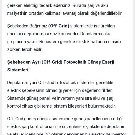
gereken elektriği tedarik edersiniz. Burada şarj ve akü
maliyetinin ortadan kalkması avantaj olarak değerlendirilebilir.
Şebekeden Bağımsız
(Off-Grid)
sistemlerde ise üretilen
enerjinin depolanması söz konusudur. Depolanma akü
gruplarına yapılır. Bu sistem genelde elektrik hatlarına ulaşım
zorken tercih edilir.
Şebekeden Ayrı (Off-Grid) Fotovoltaik Güneş Enerji
Sistemleri:
Depolamalı yani Off-Grid fotovoltaik sistemler genellikle
elektrik şebekesinin olmadığı yerler için değerlendirilirler.
Sistemde güneş paneli ve inverterin yanı sıra akü ve şarj
kontrol cihazı gibi temel sistem bileşenleri bulunmaktadır.
Off-Grid güneş enerjisi sisteminde güneş panellerinin ürettiği
elektrik şarj kontrol cihazı ile düzenlenerek, akülerde depolanır
ve aküler içerisinde DC olarak depolanan bu elektrik de invertör