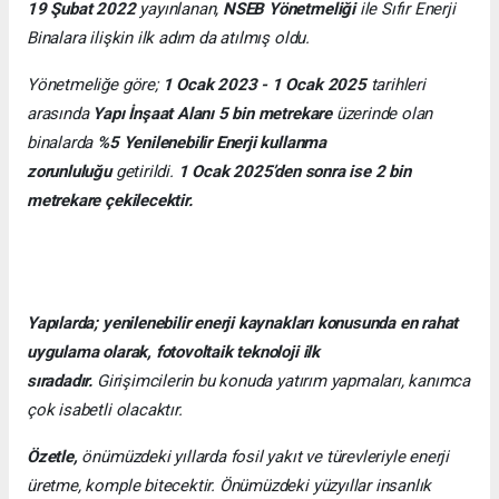
19 Şubat 2022
yayınlanan,
NSEB Yönetmeliği
ile Sıfır Enerji
Binalara ilişkin ilk adım da atılmış oldu.
Yönetmeliğe göre;
1 Ocak 2023 - 1 Ocak 2025
tarihleri
arasında
Yapı İnşaat Alanı 5 bin metrekare
üzerinde olan
binalarda
%5 Yenilenebilir Enerji kullanma
zorunluluğu
getirildi.
1 Ocak 2025’den sonra ise 2 bin
metrekare çekilecektir.
Yapılarda; yenilenebilir enerji kaynakları konusunda en rahat
uygulama olarak, fotovoltaik teknoloji ilk
sıradadır.
Girişimcilerin bu konuda yatırım yapmaları, kanımca
çok isabetli olacaktır.
Özetle,
önümüzdeki yıllarda fosil yakıt ve türevleriyle enerji
üretme, komple bitecektir. Önümüzdeki yüzyıllar insanlık