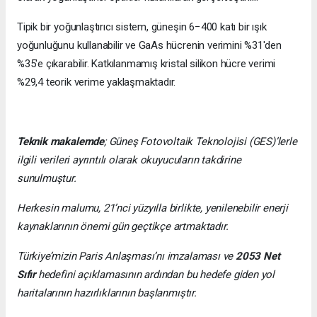
Tipik bir yoğunlaştırıcı sistem, güneşin 6−400 katı bir ışık
yoğunluğunu kullanabilir ve GaAs hücrenin verimini %31'den
%35'e çıkarabilir. Katkılanmamış kristal silikon hücre verimi
%29,4 teorik verime yaklaşmaktadır.
Teknik makalemde
;
Güneş Fotovoltaik Teknolojisi
(GES)’lerle
ilgili verileri ayrıntılı olarak okuyucuların takdirine
sunulmuştur.
Herkesin malumu, 21’nci yüzyılla birlikte, yenilenebilir enerji
kaynaklarının önemi gün geçtikçe artmaktadır.
Türkiye’mizin Paris Anlaşması’nı imzalaması ve
2053 Net
Sıfır
hedefini açıklamasının ardından bu hedefe giden yol
haritalarının hazırlıklarının başlanmıştır.