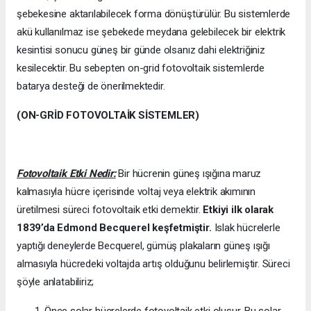
şebekesine aktarılabilecek forma dönüştürülür. Bu sistemlerde
akü kullanılmaz ise şebekede meydana gelebilecek bir elektrik
kesintisi sonucu güneş bir günde olsanız dahi elektriğiniz
kesilecektir. Bu sebepten on-grid fotovoltaik sistemlerde
batarya desteği de önerilmektedir.
(ON-GRİD FOTOVOLTAİK SİSTEMLER)
Fotovoltaik Etki Nedir:
Bir hücrenin güneş ışığına maruz
kalmasıyla hücre içerisinde voltaj veya elektrik akımının
üretilmesi süreci fotovoltaik etki demektir.
Etkiyi ilk olarak
1839’da
Edmond Becquerel keşfetmiştir.
Islak hücrelerle
yaptığı deneylerde Becquerel, gümüş plakaların güneş ışığı
almasıyla hücredeki voltajda artış olduğunu belirlemiştir. Süreci
şöyle anlatabiliriz;
Önce solar hücrelerde fotovoltaik etki oluşur. Bu solar