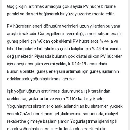
Güç çıkışını artırmak amacıyla çok sayıda PV hücre birbirine
paralel ya da seri bağlanarak bir yüzey üzerine monte edilir.
PV hücrelerin enerji dönüşüm verimleri, uzun yıllardan bu yana
araştırılmaktadır. Güneş pillerinin verimliliği, amorf silikon esaslı
güneş pilleri için %6'dan çok eklemli PV hücrelerde % 44 'a ve
hibrid bir pakete birleştirilmiş çoklu kalıplar için % 44,4 arasında
değişmektedir. Piyasada bulunan çok kristal silikon PV hücreler
için enerji dönüşüm verimi yaklaşık %14−19 arasındadır.
Bununla birlikte, güneş enerjisini artırmak için güneş ışınlarının
odaklanarak yoğunlaştırılması gerekir.
Işık yoğunluğunun arttırılması durumunda, ışık tarafından
üretilen taşıyıcılar artar ve verim %15'e kadar yükselir.
Yoğunlaştırıcı sistemler olarak adlandırılan bu sistemler, yüksek
verimli GaAs hücrelerinin geliştirilmesinin sonucunda, maliyet
rekabetine girmeye başlamışlardır. Yoğunlaştırma işlemi tipik
olarak yoğunlaştırıcı optikler kullanılarak gerçekleştirilir.