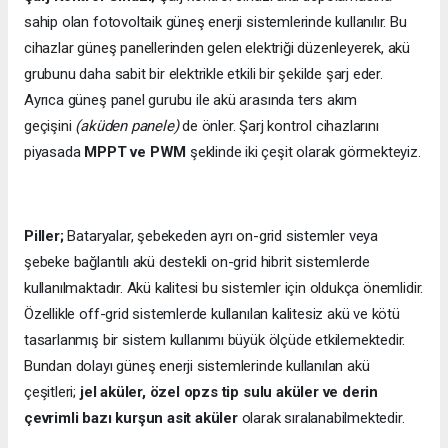
sahip olan fotovoltaik güneş enerji sistemlerinde kullanılır. Bu
cihazlar güneş panellerinden gelen elektriği düzenleyerek, akü
grubunu daha sabit bir elektrikle etkili bir şekilde şarj eder.
Ayrıca güneş panel gurubu ile akü arasında ters akım
geçişini
(aküden panele)
de önler. Şarj kontrol cihazlarını
piyasada
MPPT ve PWM
şeklinde iki çeşit olarak görmekteyiz.
Piller;
Bataryalar, şebekeden ayrı on-grid sistemler veya
şebeke bağlantılı akü destekli on-grid hibrit sistemlerde
kullanılmaktadır. Akü kalitesi bu sistemler için oldukça önemlidir.
Özellikle off-grid sistemlerde kullanılan kalitesiz akü ve kötü
tasarlanmış bir sistem kullanımı büyük ölçüde etkilemektedir.
Bundan dolayı güneş enerji sistemlerinde kullanılan akü
çeşitleri;
jel aküler, özel opzs tip sulu aküler ve derin
çevrimli bazı kurşun asit aküler
olarak sıralanabilmektedir.