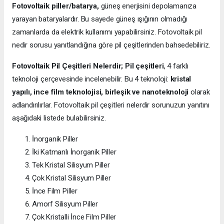
Fotovoltaik piller/batarya,
güneş enerjisini depolamanıza
yarayan bataryalardır. Bu sayede güneş ışığının olmadığı
zamanlarda da elektrik kullanımı yapabilirsiniz. Fotovoltaik pil
nedir sorusu yanıtlandığına göre pil çeşitlerinden bahsedebiliriz.
Fotovoltaik Pil Çeşitleri Nelerdir;
Pil çeşitleri
, 4 farklı
teknoloji çerçevesinde incelenebilir. Bu 4 teknoloji:
kristal
yapılı, ince film teknolojisi, birleşik ve nanoteknoloji
olarak
adlandırılırlar. Fotovoltaik pil çeşitleri nelerdir sorunuzun yanıtını
aşağıdaki listede bulabilirsiniz.
İnorganik Piller
İki Katmanlı İnorganik Piller
Tek Kristal Silisyum Piller
Çok Kristal Silisyum Piller
İnce Film Piller
Amorf Silisyum Piller
Çok Kristalli İnce Film Piller