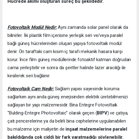
Hücrede akımı oluşturan süreç bu şekildedir.
Fotovoltaik Modül Nedir:
Aynı zamanda solar panel olarak da
bilinirler. İki plastik film içerisine yerleşik seri ve/veya paralel
bağlı güneş hücrelerinden oluşan yapıya fotovoltaik modül
denir. Ön taraftaki cam kısım iç tarafı mekanik hasara karşı
korur. İnce film güneş modüllerinde fotoaktif katman doğrudan
cama yerleştirilir ve sonra da şeritler halinde lazer aracılığı ile
kesilerek seri bağlanır.
Fotovoltaik Cam Nedir:
Sağlam yapısı sayesinde koruma
sağlarken aynı anda güneş enerjisinden elektrik üretebilmenizi
sağlayan bir yapı malzemesidir. Bina Entegre Fotovoltaik
“Bulding-Entegre Photovoltaic” olarak geçen (
BIPV
) ve çatıya,
çatı pencerelerine ya da belirli bina cephelerine uygulanabilen
bu malzeme için maliyetin de
inşaat malzemelerine paralel
bakıldığında çok ciddi bir fark yaratmadığı söylenebilir.