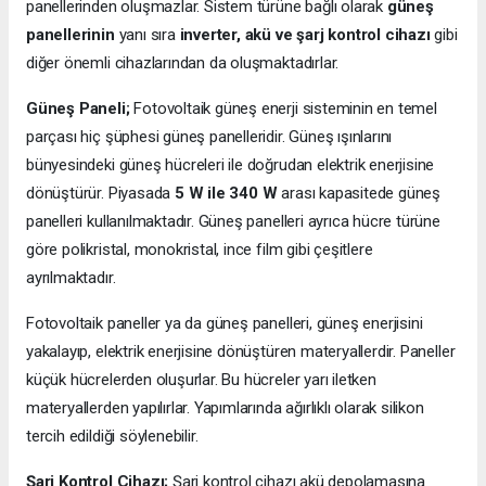
panellerinden oluşmazlar. Sistem türüne bağlı olarak
güneş
panellerinin
yanı sıra
inverter, akü ve şarj kontrol cihazı
gibi
diğer önemli cihazlarından da oluşmaktadırlar.
Güneş Paneli;
Fotovoltaik güneş enerji sisteminin en temel
parçası hiç şüphesi güneş panelleridir. Güneş ışınlarını
bünyesindeki güneş hücreleri ile doğrudan elektrik enerjisine
dönüştürür. Piyasada
5 W ile 340 W
arası kapasitede güneş
panelleri kullanılmaktadır. Güneş panelleri ayrıca hücre türüne
göre polikristal, monokristal, ince film gibi çeşitlere
ayrılmaktadır.
Fotovoltaik paneller ya da güneş panelleri, güneş enerjisini
yakalayıp, elektrik enerjisine dönüştüren materyallerdir. Paneller
küçük hücrelerden oluşurlar. Bu hücreler yarı iletken
materyallerden yapılırlar. Yapımlarında ağırlıklı olarak silikon
tercih edildiği söylenebilir.
Şarj Kontrol Cihazı;
Şarj kontrol cihazı akü depolamasına