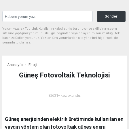
Gönder
Yorum yazarak Topluluk Kuralları’nı kabul etmiş bulunuyor ve akillibinam.com
sitesine yaptığınız yorumunuzla ilgili doğrudan veya dolaylı tüm sorumluluğu tek
başınıza üstleniyorsunuz. Yazılan tüm yorumlardan site yönetimi hiçbir şekilde
sorumlu tutulamaz.
Anasayfa
Enerji
Güneş Fotovoltaik Teknolojisi
ENERJI
82631+ kez okundu.
Güneş enerjisinden elektrik üretiminde kullanılan en
yaygın yöntem olan fotovoltaik güneş enerji