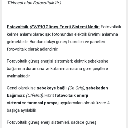
Türkçesi olan Fotovoltaik’tir.)
Fotovoltaik
(FV/PV)
Güneş Enerji Sistemi Nedir:
Fotovoltaik
kelime anlamı olarak ışık fotonundan elektrik üretimi anlamına
gelmektedir. Bundan dolayı güneş hücreleri ve panelleri
fotovoltaik olarak adlandırılır.
Fotovoltaik güneş enerjisi sistemleri; elektrik şebekesine
bağlanma durumuna ve kullanım amacına göre çeşitlere
ayrılmaktadır.
Genel olarak ise
şebekeye bağlı
(On-Grid),
şebekeden
bağımsız
(Off-Grid),
Hibrit
fotovoltaik enerji
sistemi
ve
tarımsal pompaj
uygulamaları olmak üzere 4
başlığa ayrılabilir.
Fotovoltaik güneş enerji sistemleri, sadece güneş