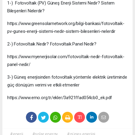
1-) Fotovoltaik (PV) Güneş Enerji Sistemi Nedir? Sistem
Bileşenleri Nelerdir?
https://www.greensolarnetwork.org/bilgi-bankasi/fotovoltaik-
pv-gunes-enerji-sistemi-nedir-sistem-bilesenleri-nelerdir
2-) Fotovoltaik Nedir? Fotovoltaik Panel Nedir?
https://www.myenerjisolar.com/fotovoltaik-nedir-fotovoltaik-
panel-nedir/
3-) Güneş enerjisinden fotovoltaik yöntemle elektrik üretiminde
güç dönüşüm verimi ve etkili etmenler
https://www.emo.org.tr/ekler/3a921ffad054cb0_ek.pdf
#enerji
#solar energy
#güneş enerjisi