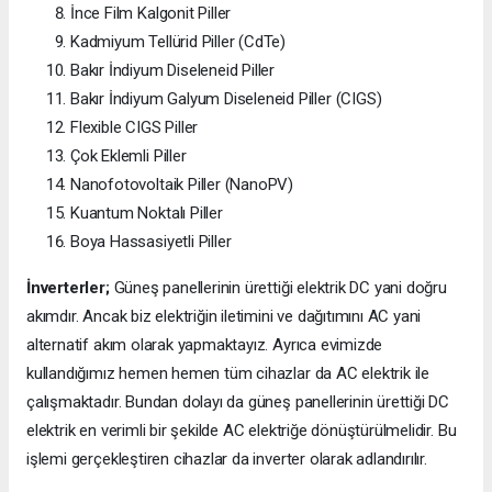
İnce Film Kalgonit Piller
Kadmiyum Tellürid Piller (CdTe)
Bakır İndiyum Diseleneid Piller
Bakır İndiyum Galyum Diseleneid Piller (CIGS)
Flexible CIGS Piller
Çok Eklemli Piller
Nanofotovoltaik Piller (NanoPV)
Kuantum Noktalı Piller
Boya Hassasiyetli Piller
İnverterler;
Güneş panellerinin ürettiği elektrik DC yani doğru
akımdır. Ancak biz elektriğin iletimini ve dağıtımını AC yani
alternatif akım olarak yapmaktayız. Ayrıca evimizde
kullandığımız hemen hemen tüm cihazlar da AC elektrik ile
çalışmaktadır. Bundan dolayı da güneş panellerinin ürettiği DC
elektrik en verimli bir şekilde AC elektriğe dönüştürülmelidir. Bu
işlemi gerçekleştiren cihazlar da inverter olarak adlandırılır.