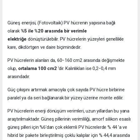
Güneş enerjisi, (Fotovoltaik) PV hücrenin yapısına bağlı
olarak
%5 ile %20 arasında bir verimle
elektriğe
dönüştürülebilir. PV hücrelerin yüzeyleri genellikle
kare, dikdörtgen ve daire biçimindedir.
PV hücrelerin alanları da, 60−160 cm2 arasında değişmekte
olup,
ortalama 100 cm2
’dir. Kalınlıkları ise 0,2−0,4 mm
arasındadır.
Güç çıkışını artırmak amacıyla çok sayıda PV hücre birbirine
paralel ya da seri bağlanarak bir yüzey üzerine monte edilir.
PV hücrelerin enerji dönüşüm verimleri, uzun yıllardan bu yana
araştırılmaktadır. Güneş pillerinin verimliliği, amorf silikon esaslı
güneş pilleri için %6'dan çok eklemli PV hücrelerde % 44 'a ve
hibrid bir pakete birleştirilmiş çoklu kalıplar için % 44,4 arasında