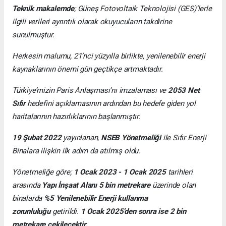
Teknik makalemde
;
Güneş Fotovoltaik Teknolojisi
(GES)’lerle
ilgili verileri ayrıntılı olarak okuyucuların takdirine
sunulmuştur.
Herkesin malumu, 21’nci yüzyılla birlikte, yenilenebilir enerji
kaynaklarının önemi gün geçtikçe artmaktadır.
Türkiye’mizin Paris Anlaşması’nı imzalaması ve
2053 Net
Sıfır
hedefini açıklamasının ardından bu hedefe giden yol
haritalarının hazırlıklarının başlanmıştır.
19 Şubat 2022
yayınlanan,
NSEB Yönetmeliği
ile Sıfır Enerji
Binalara ilişkin ilk adım da atılmış oldu.
Yönetmeliğe göre;
1 Ocak 2023 - 1 Ocak 2025
tarihleri
arasında
Yapı İnşaat Alanı 5 bin metrekare
üzerinde olan
binalarda
%5 Yenilenebilir Enerji kullanma
zorunluluğu
getirildi.
1 Ocak 2025’den sonra ise 2 bin
metrekare çekilecektir.