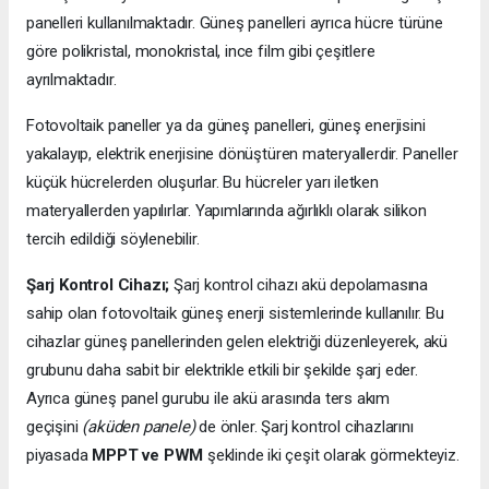
panelleri kullanılmaktadır. Güneş panelleri ayrıca hücre türüne
göre polikristal, monokristal, ince film gibi çeşitlere
ayrılmaktadır.
Fotovoltaik paneller ya da güneş panelleri, güneş enerjisini
yakalayıp, elektrik enerjisine dönüştüren materyallerdir. Paneller
küçük hücrelerden oluşurlar. Bu hücreler yarı iletken
materyallerden yapılırlar. Yapımlarında ağırlıklı olarak silikon
tercih edildiği söylenebilir.
Şarj Kontrol Cihazı;
Şarj kontrol cihazı akü depolamasına
sahip olan fotovoltaik güneş enerji sistemlerinde kullanılır. Bu
cihazlar güneş panellerinden gelen elektriği düzenleyerek, akü
grubunu daha sabit bir elektrikle etkili bir şekilde şarj eder.
Ayrıca güneş panel gurubu ile akü arasında ters akım
geçişini
(aküden panele)
de önler. Şarj kontrol cihazlarını
piyasada
MPPT ve PWM
şeklinde iki çeşit olarak görmekteyiz.