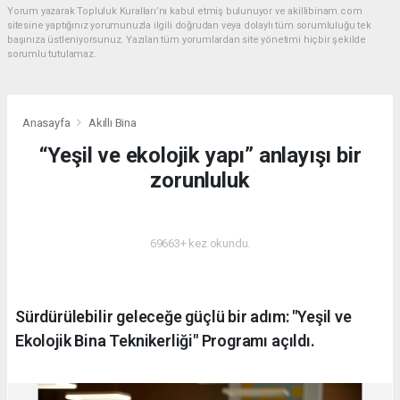
Yorum yazarak Topluluk Kuralları’nı kabul etmiş bulunuyor ve akillibinam.com
sitesine yaptığınız yorumunuzla ilgili doğrudan veya dolaylı tüm sorumluluğu tek
başınıza üstleniyorsunuz. Yazılan tüm yorumlardan site yönetimi hiçbir şekilde
sorumlu tutulamaz.
Anasayfa
Akıllı Bina
“Yeşil ve ekolojik yapı” anlayışı bir
zorunluluk
AKILLI BINA
69663+ kez okundu.
Sürdürülebilir geleceğe güçlü bir adım: "Yeşil ve
Ekolojik Bina Teknikerliği" Programı açıldı.