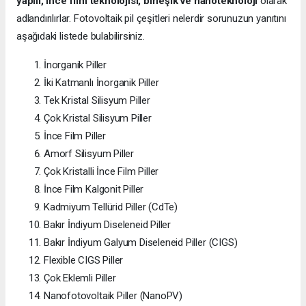
yapılı, ince film teknolojisi, birleşik ve nanoteknoloji
olarak
adlandırılırlar. Fotovoltaik pil çeşitleri nelerdir sorunuzun yanıtını
aşağıdaki listede bulabilirsiniz.
İnorganik Piller
İki Katmanlı İnorganik Piller
Tek Kristal Silisyum Piller
Çok Kristal Silisyum Piller
İnce Film Piller
Amorf Silisyum Piller
Çok Kristalli İnce Film Piller
İnce Film Kalgonit Piller
Kadmiyum Tellürid Piller (CdTe)
Bakır İndiyum Diseleneid Piller
Bakır İndiyum Galyum Diseleneid Piller (CIGS)
Flexible CIGS Piller
Çok Eklemli Piller
Nanofotovoltaik Piller (NanoPV)