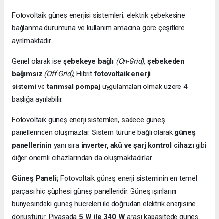
Fotovoltaik güneş enerjisi sistemleri; elektrik şebekesine
bağlanma durumuna ve kullanım amacına göre çeşitlere
ayrılmaktadır.
Genel olarak ise
şebekeye bağlı
(On-Grid),
şebekeden
bağımsız
(Off-Grid),
Hibrit
fotovoltaik enerji
sistemi
ve
tarımsal pompaj
uygulamaları olmak üzere 4
başlığa ayrılabilir.
Fotovoltaik güneş enerji sistemleri, sadece güneş
panellerinden oluşmazlar. Sistem türüne bağlı olarak
güneş
panellerinin
yanı sıra
inverter, akü ve şarj kontrol cihazı
gibi
diğer önemli cihazlarından da oluşmaktadırlar.
Güneş Paneli;
Fotovoltaik güneş enerji sisteminin en temel
parçası hiç şüphesi güneş panelleridir. Güneş ışınlarını
bünyesindeki güneş hücreleri ile doğrudan elektrik enerjisine
dönüştürür. Piyasada
5 W ile 340 W
arası kapasitede güneş