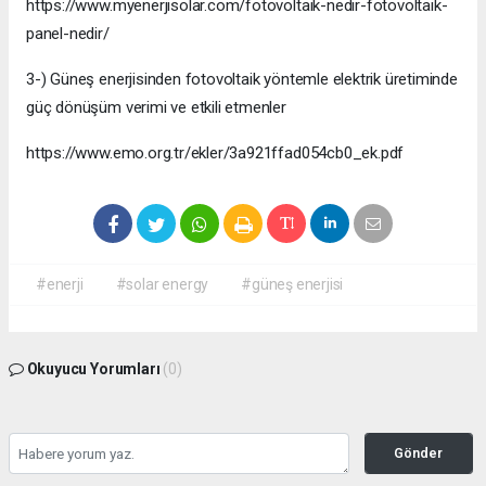
https://www.myenerjisolar.com/fotovoltaik-nedir-fotovoltaik-
panel-nedir/
3-) Güneş enerjisinden fotovoltaik yöntemle elektrik üretiminde
güç dönüşüm verimi ve etkili etmenler
https://www.emo.org.tr/ekler/3a921ffad054cb0_ek.pdf
#enerji
#solar energy
#güneş enerjisi
Okuyucu Yorumları
(0)
Gönder