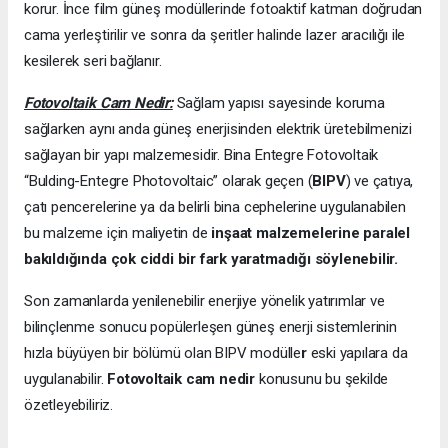
korur. İnce film güneş modüllerinde fotoaktif katman doğrudan
cama yerleştirilir ve sonra da şeritler halinde lazer aracılığı ile
kesilerek seri bağlanır.
Fotovoltaik Cam Nedir:
Sağlam yapısı sayesinde koruma
sağlarken aynı anda güneş enerjisinden elektrik üretebilmenizi
sağlayan bir yapı malzemesidir. Bina Entegre Fotovoltaik
“Bulding-Entegre Photovoltaic” olarak geçen (
BIPV
) ve çatıya,
çatı pencerelerine ya da belirli bina cephelerine uygulanabilen
bu malzeme için maliyetin de
inşaat malzemelerine paralel
bakıldığında çok ciddi bir fark yaratmadığı söylenebilir.
Son zamanlarda yenilenebilir enerjiye yönelik yatırımlar ve
bilinçlenme sonucu popülerleşen güneş enerji sistemlerinin
hızla büyüyen bir bölümü olan BIPV modülle
r
eski yapılara da
uygulanabilir.
Fotovoltaik cam nedir
konusunu bu şekilde
özetleyebiliriz.