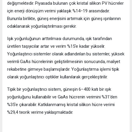
değişmektedir. Piyasada bulunan çok kristal silikon PV hücreler
için enerji dönüşüm verimi yaklaşık %14−19 arasındadır.
Bununla birlikte, güneş enerjisini artırmak için güneş ışınlarının
odaklanarak yoğunlaştırılması gerekir.
Işık yoğunluğunun arttırılması durumunda, ışık tarafından
üretilen taşıyıcılar artar ve verim %15'e kadar yükselir.
Yoğunlaştırıcı sistemler olarak adlandırılan bu sistemler, yüksek
verimli GaAs hücrelerinin geliştirilmesinin sonucunda, maliyet
rekabetine girmeye başlamışlardır. Yoğunlaştırma işlemi tipik
olarak yoğunlaştırıcı optikler kullanılarak gerçekleştirilir.
Tipik bir yoğunlaştırıcı sistem, güneşin 6−400 katı bir ışık
yoğunluğunu kullanabilir ve GaAs hücrenin verimini %31'den
%35'e çıkarabilir. Katkılanmamış kristal silikon hücre verimi
%29,4 teorik verime yaklaşmaktadır.