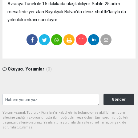
Avrasya Tüneli ile 15 dakikada ulaşılabiliyor. Sahile 25 adım
mesafede yer alan Büyükyalı Bulvar’da deniz shuttle'larıyla da
yolculuk imkanı sunuluyor.
Okuyucu Yorumları
(0)
Gönder
Yorum yazarak Topluluk Kuralları’nı kabul etmiş bulunuyor ve akillibinam.com
sitesine yaptığınız yorumunuzla ilgili doğrudan veya dolaylı tüm sorumluluğu tek
başınıza üstleniyorsunuz. Yazılan tüm yorumlardan site yönetimi hiçbir şekilde
sorumlu tutulamaz.