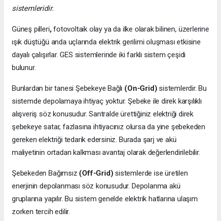
sistemleridir.
Güneş pilleri
,
fotovoltaik olay ya da ilke olarak bilinen, üzerlerine
ışık düştüğü anda uçlarında elektrik gerilimi oluşması etkisine
dayalı çalışırlar. GES sistemlerinde iki farklı sistem çeşidi
bulunur.
Bunlardan bir tanesi Şebekeye Bağlı
(On-Grid)
sistemlerdir. Bu
sistemde depolamaya ihtiyaç yoktur. Şebeke ile direk karşılıklı
alışveriş söz konusudur. Santralde ürettiğiniz elektriği direk
şebekeye satar, fazlasına ihtiyacınız olursa da yine şebekeden
gereken elektriği tedarik edersiniz. Burada şarj ve akü
maliyetinin ortadan kalkması avantaj olarak değerlendirilebilir.
Şebekeden Bağımsız
(Off-Grid)
sistemlerde ise üretilen
enerjinin depolanması söz konusudur. Depolanma akü
gruplarına yapılır. Bu sistem genelde elektrik hatlarına ulaşım
zorken tercih edilir.