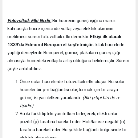
Fotovoltaik Etki Nedir:
Bir hücrenin güneş ışığına maruz
kalmasıyla hücre içerisinde voltaj veya elektrik akımının
üretilmesi süreci fotovoltaik etki demektir.
Etkiyi ilk olarak
1839’da
Edmond Becquerel keşfetmiştir.
Islak hücrelerle
yaptığı deneylerde Becquerel, gümüş plakaların güneş ışığı
almasıyla hücredeki voltajda artış olduğunu belirlemiştir. Süreci
şöyle anlatabiliriz;
Önce solar hücrelerde fotovoltaik etki oluşur. Bu solar
hücreler bir p-n bağlantısı oluşturmak için bir araya
gelmiş iki yarı iletken yararlandır.
(Biri p-tipi biri de n-
tipidir.)
Bu iki farklı tipteki yarı iletken birleşerek, elektronlar
pozitif (p) tarafına hareket eder. Hole’lar ise negatif (n)
tarafına hareket eder. Bu şekilde bağlantı bölgesinde bir
elektrik alanı oluşur.