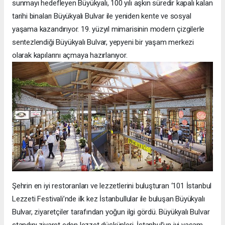
sunmayı hedefleyen Büyükyalı, 100 yılı aşkın süredir kapalı kalan
tarihi binaları Büyükyalı Bulvar ile yeniden kente ve sosyal
yaşama kazandırıyor. 19. yüzyıl mimarisinin modern çizgilerle
sentezlendiği Büyükyalı Bulvar, yepyeni bir yaşam merkezi
olarak kapılarını açmaya hazırlanıyor.
Şehrin en iyi restoranları ve lezzetlerini buluşturan ‘101 İstanbul
Lezzeti Festivali’nde ilk kez İstanbullular ile buluşan Büyükyalı
Bulvar, ziyaretçiler tarafından yoğun ilgi gördü. Büyükyalı Bulvar
standını ziyaret eden lezzet düşkünleri, İstanbul’un iyi yaşam