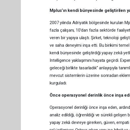
Mplus’ın kendi bünyesinde geliştirilen y
2007 yılında Adriyatik bölgesinde kurulan Mp
fazla çalışanı, 10’dan fazla sektörde faaliy
veren bir yapıya ulaştı. Şirket, teknoloji g
ve saha deneyimi inşa etti. Bu birikimi temel
kendi bünyesinde geliştirdiği yapay zekâ yetk
Intelligence yaklaşımını hayata geçirdi. Exp
geleceği birlikte tasarladık” anlayışıyla tan
mevcut sistemlerin üzerine sonradan eklemek
kurguladı.
Önce operasyonel derinlik önce inşa edi
Operasyonel derinliği önce inşa eden, ardınd
analiz edildiği, öğrenildiği ve sürekli geliş
yapay zekâ devreye girerken, güven, empati 