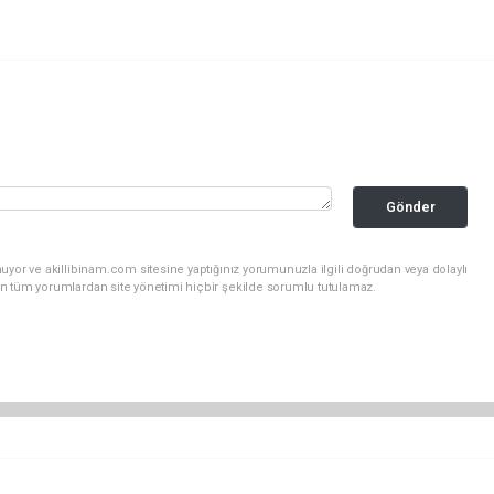
Gönder
uyor ve akillibinam.com sitesine yaptığınız yorumunuzla ilgili doğrudan veya dolaylı
n tüm yorumlardan site yönetimi hiçbir şekilde sorumlu tutulamaz.