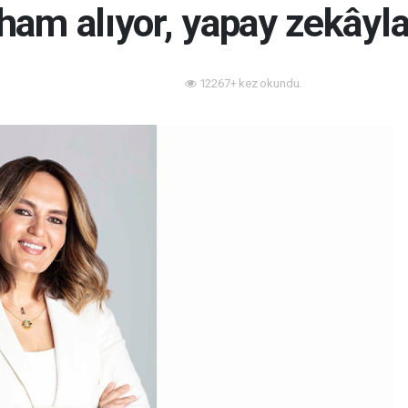
ham alıyor, yapay zekâyl
12267+ kez okundu.
Teknoloji