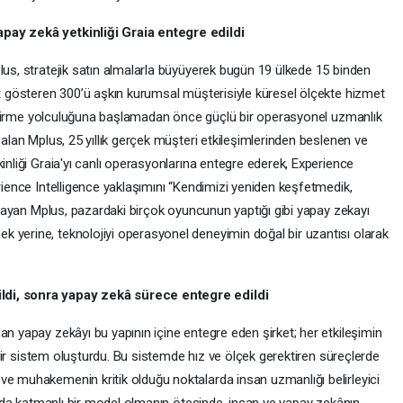
apay zekâ yetkinliği Graia entegre edildi
lus, stratejik satın almalarla büyüyerek bugün 19 ülkede 15 binden
et gösteren 300’ü aşkın kurumsal müşterisiyle küresel ölçekte hizmet
eliştirme yolculuğuna başlamadan önce güçlü bir operasyonel uzmanlık
 alan Mplus, 25 yıllık gerçek müşteri etkileşimlerinden beslenen ve
inliği Graia'yı canlı operasyonlarına entegre ederek, Experience
erience Intelligence yaklaşımını “Kendimizi yeniden keşfetmedik,
ımlayan Mplus, pazardaki birçok oyuncunun yaptığı gibi yapay zekayı
 yerine, teknolojiyi operasyonel deneyimin doğal bir uzantısı olarak
ldi, sonra yapay zekâ sürece entegre edildi
an yapay zekâyı bu yapının içine entegre eden şirket; her etkileşimin
en bir sistem oluşturdu. Bu sistemde hız ve ölçek gerektiren süreçlerde
ve muhakemenin kritik olduğu noktalarda insan uzmanlığı belirleyici