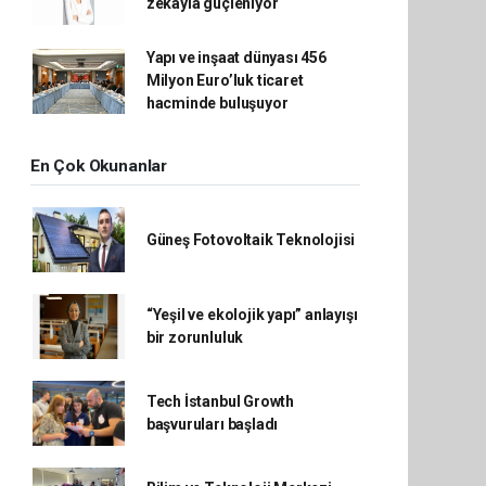
zekâyla güçleniyor
Yapı ve inşaat dünyası 456
Milyon Euro’luk ticaret
hacminde buluşuyor
En Çok Okunanlar
Güneş Fotovoltaik Teknolojisi
“Yeşil ve ekolojik yapı” anlayışı
bir zorunluluk
Tech İstanbul Growth
başvuruları başladı