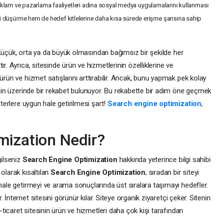
n reklam ve pazarlama faaliyetleri adına sosyal medya uygulamalarını kullanması
i düşürme hem de hedef kitlelerine daha kısa sürede erişme şansına sahip
il! Küçük, orta ya da büyük olmasından bağımsız bir şekilde her
r. Ayrıca, sitesinde ürün ve hizmetlerinin özelliklerine ve
ürün ve hizmet satışlarını arttırabilir. Ancak, bunu yapmak pek kolay
lenin üzerinde bir rekabet bulunuyor. Bu rekabette bir adım öne geçmek
iterlere uygun hale getirilmesi şart!
Search engine optimization
;
mization Nedir?
ğilseniz
Search Engine Optimization
hakkında yeterince bilgi sahibi
olarak kısaltılan
Search Engine Optimization
; sıradan bir siteyi
 hale getirmeyi ve arama sonuçlarında üst sıralara taşımayı hedefler.
 İnternet sitesini görünür kılar. Siteye organik ziyaretçi çeker. Sitenin
e-ticaret sitesinin ürün ve hizmetleri daha çok kişi tarafından