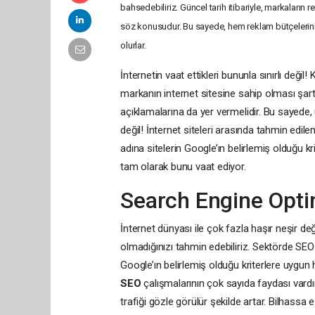
bahsedebiliriz. Güncel tarih itibariyle, markaları
söz konusudur. Bu sayede, hem reklam bütçelerin
olurlar.
İnternetin vaat ettikleri bununla sınırlı değ
markanın internet sitesine sahip olması şarttı
açıklamalarına da yer vermelidir. Bu sayede, 
değil! İnternet siteleri arasında tahmin edi
adına sitelerin Google’ın belirlemiş olduğu kr
tam olarak bunu vaat ediyor.
Search Engine Opti
İnternet dünyası ile çok fazla haşır neşir de
olmadığınızı tahmin edebiliriz. Sektörde SEO 
Google’ın belirlemiş olduğu kriterlere uygun
SEO
çalışmalarının çok sayıda faydası vardır.
trafiği gözle görülür şekilde artar. Bilhassa 