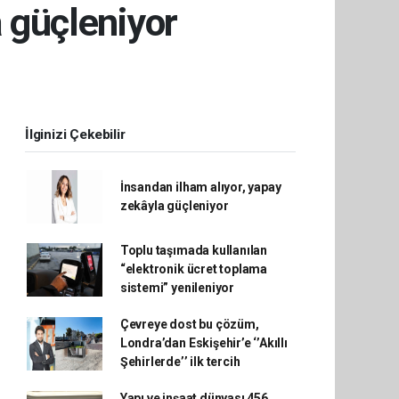
a güçleniyor
İlginizi Çekebilir
İnsandan ilham alıyor, yapay
zekâyla güçleniyor
Toplu taşımada kullanılan
“elektronik ücret toplama
sistemi” yenileniyor
Çevreye dost bu çözüm,
Londra’dan Eskişehir’e ‘’Akıllı
Şehirlerde’’ ilk tercih
Yapı ve inşaat dünyası 456