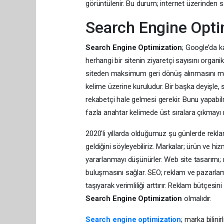
görüntülenir. Bu durum; internet üzerinden sa
Search Engine Opti
Search Engine Optimization
; Google’da k
herhangi bir sitenin ziyaretçi sayısını organ
siteden maksimum geri dönüş alınmasını müm
kelime üzerine kuruludur. Bir başka deyişle, 
rekabetçi hale gelmesi gerekir. Bunu yapabi
fazla anahtar kelimede üst sıralara çıkmayı
2020’li yıllarda olduğumuz şu günlerde rekl
geldiğini söyleyebiliriz. Markalar; ürün ve h
yararlanmayı düşünürler. Web site tasarımı; 
buluşmasını sağlar. SEO; reklam ve pazarlama
taşıyarak verimliliği arttırır. Reklam bütçesi
Search Engine Optimization
olmalıdır.
Search engine optimization
; marka bilini