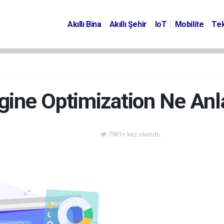
Akıllı Bina
Akıllı Şehir
IoT
Mobilite
Tek
gine Optimization Ne Anl
7981+ kez okundu.
Tanıtım