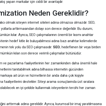
tış yapan markalar için ciddi bir avantajdır.
mization Neden Gereklidir?
alıcı olmak isteyen internet siteleri adına olmazsa olmazdır. SEO;
ik yollarla arttırmasından dolayı son derece değerlidir. Bu durum;
kün kılar. Ayrıca, SEO çalışmalarının önemli bir kısmı anahtar
sitenin hedef kitle ile buluşabilmesi adına bazı anahtar kelimelerde
lmenin tek yolu da SEO çalışmasıdır.
SEO
; hedeflenen bir veya birden
 mümkün kılan son derece verimli çalışmalar bütünüdür.
am ve pazarlama faaliyetlerinin her zamankinden daha önemli hale
izmetlerini tanıtabilmek adına bilhassa internetin gücünden
markaya ait ürün ve hizmetlerin bir anda daha çok kişiyle
 faaliyetlerini destekler. Siteyi arama sonuçlarında üst sıralara
ni olabilecek en iyi şekilde kullanmak isteyenlerin tercihi her zaman
rliğini arttırmak adına gereklidir. Ayrıca, kurumsal bir imaj yaratılmasına