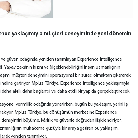
gence yaklaşımıyla müşteri deneyiminde yeni dönemin
rj ve güven odağında yeniden tanımlayan Experience Intelligence
. Yapay zekânın hızını ve ölçeklenebilirliğini insan uzmanlığının
aşım, müşteri deneyimini operasyonel bir süreç olmaktan çıkararak
eni haline getiriyor. Mplus Türkiye, Experience Intelligence yaklaşımıyla
i daha akıllı, daha bağlantılı ve daha etkili bir yapıda gerçekleştirecek.
asyonel verimlilik odağında yönetirken, bugün bu yaklaşım, yerini iş
bırakıyor. Mplus Türkiye, bu dönüşümün merkezine Experience
 deneyimini büyüme, kârlılık ve güvenle doğrudan ilişkilendiriyor.
uzmanlığının muhakeme gücüyle bir araya getiren bu yaklaşım,
olarak yeniden tanımlıyor.