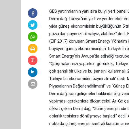
GES yatırımlarının yanı sıra bu yıl yerli pa
Demirdağ, Türkiye’nin yerli ve yenilenebilir 
yılda güneş ekonomisinin büyüklüğünün 5 tr
pazardan payımızı almalıyız, alabiliriz” dedi
(EIF 2017) konuşan Smart Energy Yönetim Ku
büyüyen güneş ekonomisinden Türkiye’nin pay
Smart Energy’nin Avrupa’da edindiği tecrüb
“Çalışmalarımızı yaparken gördük ki, Türkiye 
çok şanslı bir ülke ve bu şansını kullanmalı. 
Türkiye bu ekonomiden payını almalı” dedi.
Piyasalarının Değerlendirilmesi” ve “Güneş En
Demirdağ, son gelişmeler hakkında bilgi veri
yapılması gerekenlere dikkat çekti. Ar-Ge ça
dikkat çeken Demirdağ, “Güneş enerjisinde tek
dolarlık tesislere dönüşmeye başladı” dedi.
noktada güneş enerjisi santrali kurulumlarınd