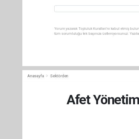
Yorum yazarak Topluluk Kuralları’nı kabul etmiş bulun
tüm sorumluluğu tek başınıza üstleniyorsunuz. Yazıla
Anasayfa
Sektörden
Afet Yönetim