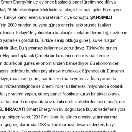
. Smart Energy’nin üç ay önce başladığı panel üretiminde dünya
ğ, “Artık teknolojinin kilidi kırıldı ve ulaşılabilir hale geldi. Bu sayede
ki Türkiye kendi enerjisini üretebilir” diye konuştu.
ŞANSIMIZI
nin 2009 yılından bu yana güneş enerjisi sektöründe faaliyet
ardından Türkiye’de yatırımlara başladığını anlatan Demirdağ, sözlerine
zı yaparken gördük ki, Türkiye sahip olduğu güneş, su ve rüzgar
nslı bir ülke. Bu şansımızı kullanmak zorundayız. Türkiye’de güneş
or. Hepsini toplasak Çin’deki bir firmanın üretim kapasitesine
yon dolarlık bir güneş ekonomisinden bahsediliyor. Bu ekonomiden
ş enerjisi sektörü bundan pay almayı muhakkak öğrenecektir. Dünyanın
ürkiye, maalesef güneş santrali kurmada yetersiz. İnanıyorum ki
isi müteahhitliğinde de önemli roller üstlenerek, milyonlarca dolarlık
 Bu işe yatırım yapan, güneş paneli fabrikası kuran bir şirket olarak;
yor ve bu alanda dünyadaki söz sahibi üretici ülkelerden biri olacağımızı
EL İHRACATI
Smart Energy’nin bu doğrultuda büyük hedeflerle yola
şu bilgileri verdi: “2017 yılı itibari ile güneş enerjisi yatırımlarımız
ları geçmiş durumda. GES yatırımlarımıza devam ederken, bu yıl