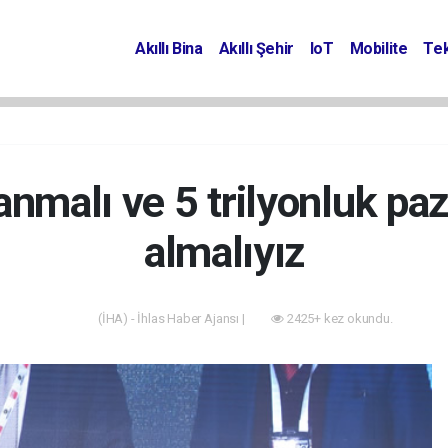
Akıllı Bina
Akıllı Şehir
IoT
Mobilite
Tek
anmalı ve 5 trilyonluk pa
almalıyız
(İHA) - İhlas Haber Ajansı |
2425+ kez okundu.
Enerji