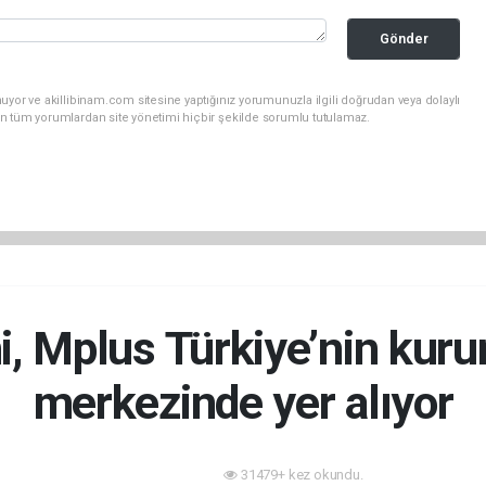
Gönder
uyor ve akillibinam.com sitesine yaptığınız yorumunuzla ilgili doğrudan veya dolaylı
n tüm yorumlardan site yönetimi hiçbir şekilde sorumlu tutulamaz.
i, Mplus Türkiye’nin kur
merkezinde yer alıyor
31479+ kez okundu.
Sektörden