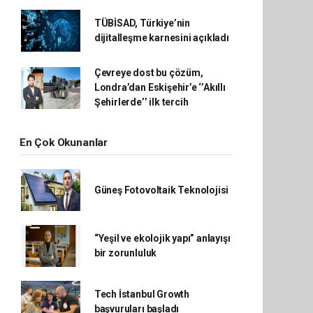
TÜBİSAD, Türkiye’nin
dijitalleşme karnesini açıkladı
Çevreye dost bu çözüm,
Londra’dan Eskişehir’e ‘’Akıllı
Şehirlerde’’ ilk tercih
En Çok Okunanlar
Güneş Fotovoltaik Teknolojisi
“Yeşil ve ekolojik yapı” anlayışı
bir zorunluluk
Tech İstanbul Growth
başvuruları başladı