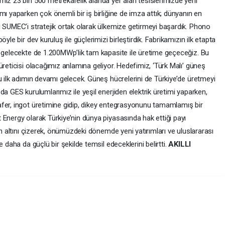
iz 23 bin 500 metrekarelik alanda yer alan tesislerimizde yerli
mı yaparken çok önemli bir iş birliğine de imza attık; dünyanın en
i SUMEC’i stratejik ortak olarak ülkemize getirmeyi başardık. Phono
yle bir dev kuruluş ile güçlerimizi birleştirdik. Fabrikamızın ilk etapta
n gelecekte de 1.200MWp’lik tam kapasite ile üretime geçeceğiz. Bu
üreticisi olacağımız anlamına geliyor. Hedefimiz, ‘Türk Malı’ güneş
u ilk adımın devamı gelecek. Güneş hücrelerini de Türkiye’de üretmeyi
da GES kurulumlarımız ile yeşil enerjiden elektrik üretimi yaparken,
fer, ingot üretimine gidip, dikey entegrasyonunu tamamlamış bir
Energy olarak Türkiye’nin dünya piyasasında hak ettiği payı
in altını çizerek, önümüzdeki dönemde yeni yatırımları ve uluslararası
 daha da güçlü bir şekilde temsil edeceklerini belirtti.
AKILLI