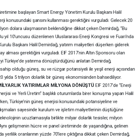
nel üretimine başlayan Smart Energy Yönetim Kurulu Başkanı Halil
enerji konusundaki şansını kullanması gerektiğini vurguladı. Gelecek 20
ilyon dolara ulaşmasının beklendiğine dikkat çeken Demirdağ, “Bu
. Bu yıl 10’uncusu düzenlenen Uluslararası Enerji Kongresi ve Fuarı’nda
rulu Başkanı Halil Demirdağ, yatırım maliyetleri düşerken giderek
 alması gerektiğini vurguladı. EIF 2017’nin Altın Sponsoru olan
eyi Türkiye’de yatırıma dönüştürdüğünü anlatan Demirdağ,
sahip olduğu güneş, su ve rüzgar potansiyeli ile yeşil enerji açısından
20 yılda 5 trilyon dolarlık bir güneş ekonomisinden bahsediliyor.
MİLYARLIK YATIRIMLAR MİLYONA DÖNÜŞTÜ
EIF 2017’de “Enerji
erjisi ve Yerli Üretim” başlıklı oturumlarda birer konuşma yapan Halil
rken, Türkiye’nin güneş enerjisi konusundaki potansiyeline ve
lışmaları sayesinde kurulum ve işletim maliyetlerinin düştüğüne
nolojinin ucuzlamasıyla birlikte milyar dolarlık tesisler, milyon
 Aynı gelişmenin hücre ve panel üretiminde de yaşandığına, gelinen
a yerlilik oranlarının yüzde 70’lere çıktığına dikkat çeken Demirdağ,