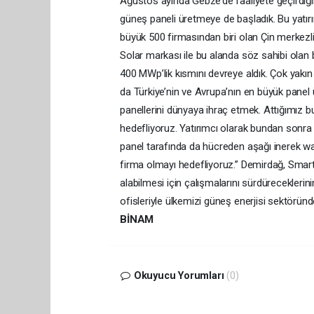
Ağustos ayında Gebze’de faaliyete geçirdiğim
güneş paneli üretmeye de başladık. Bu yatırı
büyük 500 firmasından biri olan Çin merkezl
Solar markası ile bu alanda söz sahibi olan bö
400 MWp’lik kısmını devreye aldık. Çok yakı
da Türkiye’nin ve Avrupa’nın en büyük panel 
panellerini dünyaya ihraç etmek. Attığımız b
hedefliyoruz. Yatırımcı olarak bundan sonra 
panel tarafında da hücreden aşağı inerek wa
firma olmayı hedefliyoruz.” Demirdağ, Smart 
alabilmesi için çalışmalarını sürdüreceklerin
ofisleriyle ülkemizi güneş enerjisi sektöründe
BİNAM
Okuyucu Yorumları
(0)