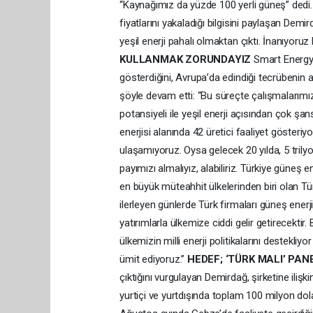
“Kaynağımız da yüzde 100 yerli güneş” dedi
fiyatlarını yakaladığı bilgisini paylaşan Demirda
yeşil enerji pahalı olmaktan çıktı. İnanıyoruz 
KULLANMAK ZORUNDAYIZ
Smart Energy’
gösterdiğini, Avrupa’da edindiği tecrübenin 
şöyle devam etti: “Bu süreçte çalışmalarımı
potansiyeli ile yeşil enerji açısından çok şa
enerjisi alanında 42 üretici faaliyet gösteriy
ulaşamıyoruz. Oysa gelecek 20 yılda, 5 tril
payımızı almalıyız, alabiliriz. Türkiye güne
en büyük müteahhit ülkelerinden biri olan T
ilerleyen günlerde Türk firmaları güneş enerj
yatırımlarla ülkemize ciddi gelir getirecektir.
ülkemizin milli enerji politikalarını destekli
ümit ediyoruz.”
HEDEF; ‘TÜRK MALI’ PAN
çıktığını vurgulayan Demirdağ, şirketine ilişkin 
yurtiçi ve yurtdışında toplam 100 milyon do